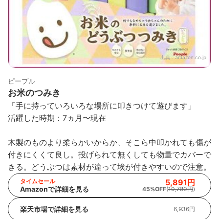
出典：
amazon.co.jp
ピープル
お米のつみき
「手に持っていろいろな場所に叩きつけて遊びます」
活躍した時期：7ヵ月〜現在
木製のものより柔らかいからか、そこら中叩かれても傷が
付きにくくて良し。投げられて無くしても物量でカバーで
きる。どうぶつは素材が違って埃が付きやすいので注意。
タイムセール
5,891円
Amazonで詳細を見る
45%OFF
(
10,780円
)
楽天市場で詳細を見る
6,936円