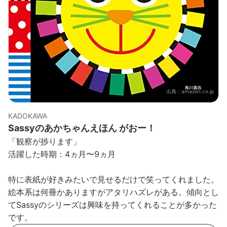
出典：
amazon.co.jp
KADOKAWA
Sassyのあかちゃんえほん がおー！
「観察が捗ります」
活躍した時期：4ヵ月〜9ヵ月
特に表紙が好きみたいで見せるだけで笑ってくれました。
絵本系は何冊かありますがアタリハズレがある。傾向とし
てSassyのシリーズは興味を持ってくれることが多かった
です。