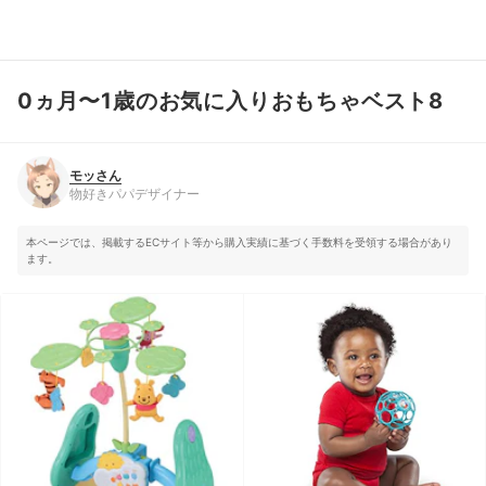
0ヵ月〜1歳のお気に入りおもちゃベスト8
モッさん
物好きパパデザイナー
モッさん
物好きパパデザイナー
本ページでは、掲載するECサイト等から購入実績に基づく手数料を受領する場合があり
ます。