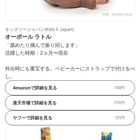
出典：
amazon.co.jp
キッズツージャパン(Kids II Japan)
オーボール ラトル
「舐めたり掴んで振り回します」
活躍した時期：2ヵ月〜現在
外出時にも重宝する。ベビーカーにストラップで付けるべ
し。
Amazonで詳細を見る
759円
楽天市場で詳細を見る
770円
ヤフーで詳細を見る
721円