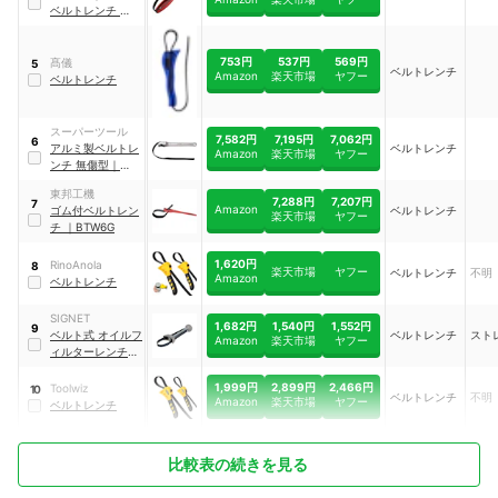
ベルトレンチ
｜
22492
753円
537円
569円
髙儀
5
ベルトレンチ
Amazon
楽天市場
ヤフー
ベルトレンチ
スーパーツール
7,582円
7,195円
7,062円
6
アルミ製ベルトレ
ベルトレンチ
Amazon
楽天市場
ヤフー
ンチ 無傷型
｜
BW5L
東邦工機
7,288円
7,207円
7
Amazon
ゴム付ベルトレン
ベルトレンチ
楽天市場
ヤフー
チ
｜
BTW6G
1,620円
RinoAnola
8
楽天市場
ヤフー
ベルトレンチ
不明
Amazon
ベルトレンチ
SIGNET
1,682円
1,540円
1,552円
9
ベルト式 オイルフ
ベルトレンチ
スト
Amazon
楽天市場
ヤフー
ィルターレンチ
｜
37002
1,999円
2,899円
2,466円
Toolwiz
10
ベルトレンチ
不明
Amazon
楽天市場
ヤフー
ベルトレンチ
比較表の続きを見る