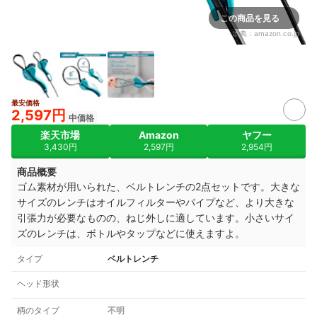
この商品を見る
出典：
amazon.co.jp
最安価格
2,597円
中価格
楽天市場
Amazon
ヤフー
3,430円
2,597円
2,954円
商品概要
ゴム素材が用いられた、ベルトレンチの2点セットです。
大きな
サイズのレンチはオイルフィルターやパイプなど、より大きな
引張力が必要なものの、ねじ外しに適しています。小さいサイ
ズのレンチは、ボトルやタップなどに使えますよ。
タイプ
ベルトレンチ
ヘッド形状
柄のタイプ
不明