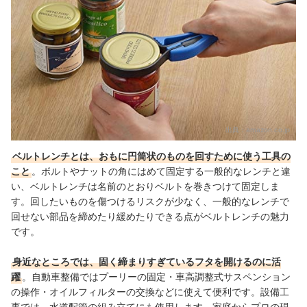
ベルトレンチの売れ筋ランキングもチェック！
出典：
amazon.co.jp
ベルトレンチとは、おもに円筒状のものを回すために使う工具の
こと
。ボルトやナットの角にはめて固定する一般的なレンチと違
い、ベルトレンチは名前のとおりベルトを巻きつけて固定しま
す。回したいものを傷つけるリスクが少なく、一般的なレンチで
回せない部品を締めたり緩めたりできる点がベルトレンチの魅力
です。
身近なところでは、固く締まりすぎているフタを開けるのに活
躍
。自動車整備ではプーリーの固定・車高調整式サスペンション
の操作・オイルフィルターの交換などに使えて便利です。設備工
事では、水道配管の組み立てにも使用します。家庭からプロの現