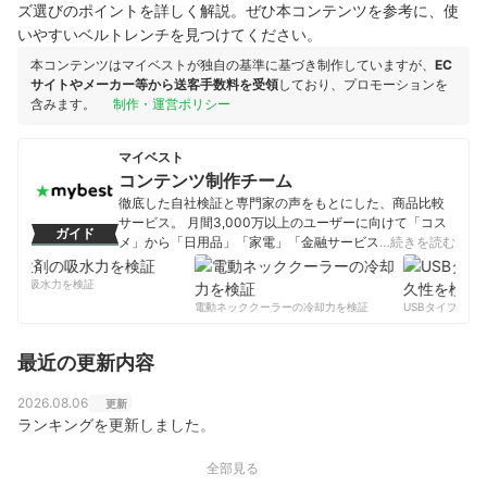
ズ選びのポイントを詳しく解説。ぜひ本コンテンツを参考に、使
いやすいベルトレンチを見つけてください。
本コンテンツはマイベストが独自の基準に基づき制作していますが、
EC
サイトやメーカー等から送客手数料を受領
しており、プロモーションを
含みます。
制作・運営ポリシー
マイベスト
コンテンツ制作チーム
徹底した自社検証と専門家の声をもとにした、商品比較
サービス。 月間3,000万以上のユーザーに向けて「コス
ガイド
メ」から「日用品」「家電」「金融サービス」まで、ベ
…続きを読む
ストな商品を選んでもらうために、毎日コンテンツを制
作中。
剤の吸水力を検証
コンテンツ制作チームのプロフィール
電動ネッククーラーの冷却力を検証
USBタイプCケー
最近の更新内容
2026.08.06
更新
ランキングを更新しました。
全部見る