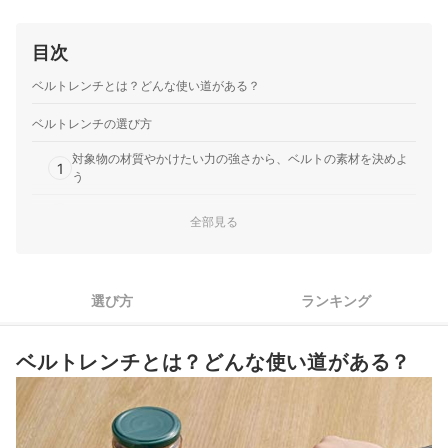
目次
ベルトレンチとは？どんな使い道がある？
ベルトレンチの選び方
対象物の材質やかけたい力の強さから、ベルトの素材を決めよ
1
う
2
操作性の違いをふまえてグリップの素材を選ぼう
全部見る
ベルト幅・長さ・本体サイズに注目し、使いやすいものを選ぼ
3
う
選び方
ランキング
作業のしやすさにこだわるなら、滑り止め加工つきがうってつ
4
け
ベルトレンチとは？どんな使い道がある？
ベルトレンチ全16商品おすすめ人気ランキング
ベルトレンチはどこで買える？100均でも手に入る？
配管作業用のパイプレンチもチェックしよう