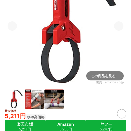
この商品を見る
出典：
amazon.co.jp
最安価格
5,211円
やや高価格
楽天市場
Amazon
ヤフー
5,211円
5,255円
5,247円