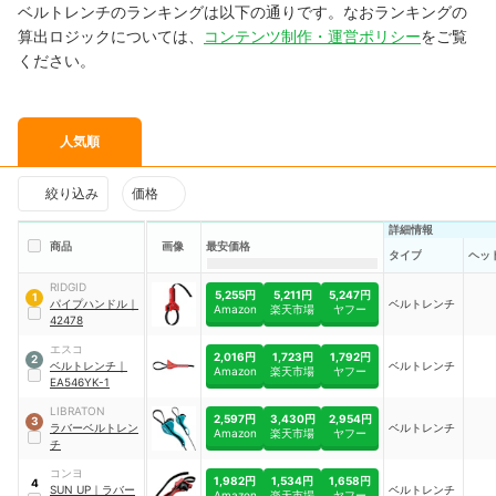
ベルトレンチのランキングは以下の通りです。なおランキングの
算出ロジックについては、
コンテンツ制作・運営ポリシー
をご覧
ください。
人気順
絞り込み
価格
詳細情報
商品
画像
最安価格
タイプ
ヘッ
RIDGID
5,255円
5,211円
5,247円
1
パイプハンドル
｜
ベルトレンチ
Amazon
楽天市場
ヤフー
42478
エスコ
2,016円
1,723円
1,792円
2
ベルトレンチ
｜
ベルトレンチ
Amazon
楽天市場
ヤフー
EA546YK-1
LIBRATON
2,597円
3,430円
2,954円
3
ラバーベルトレン
ベルトレンチ
Amazon
楽天市場
ヤフー
チ
コンヨ
1,982円
1,534円
1,658円
4
SUN UP
｜
ラバー
ベルトレンチ
Amazon
楽天市場
ヤフー