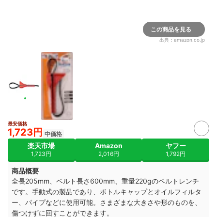
この商品を見る
出典：
amazon.co.jp
最安価格
1,723円
中価格
楽天市場
Amazon
ヤフー
1,723円
2,016円
1,792円
商品概要
全長205mm、ベルト長さ600mm、重量220gのベルトレンチ
です。手動式の製品であり、ボトルキャップと
オイルフィルタ
ー、パイプなどに使用可能。さまざまな大きさや形のものを、
傷つけずに回すことができます。