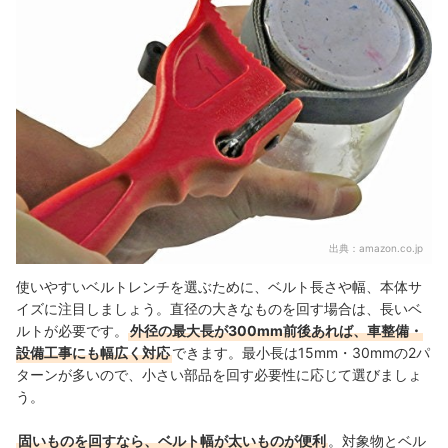
出典：
amazon.co.jp
使いやすいベルトレンチを選ぶために、ベルト長さや幅、本体サ
イズに注目しましょう。直径の大きなものを回す場合は、長いベ
ルトが必要です。
外径の最大長が300mm前後あれば、車整備・
設備工事にも幅広く対応
できます。最小長は15mm・30mmの2パ
ターンが多いので、小さい部品を回す必要性に応じて選びましょ
う。
固いものを回すなら、ベルト幅が太いものが便利
。対象物とベル