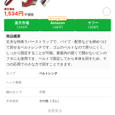
最安価格
1,534円
中価格
タイムセール
楽天市場
Amazon
ヤフー
1,534円
1,982円
1,658円
商品概要
丈夫な特殊ラバーストラップで、パイプ・配管などを締めつけ
て回せるベルトレンチです。
ゴムのベルトなので滑りにくく、
しっかり固定することが可能。
家庭内の固くて開かないビンの
フタにも使用でき、ベルトで固定してから本体を回すため、テ
コの応用で小さな力で回すことできます。
タイプ
ベルトレンチ
ヘッド形状
柄のタイプ
不明
本体素材
その他（ゴム）
全部見る