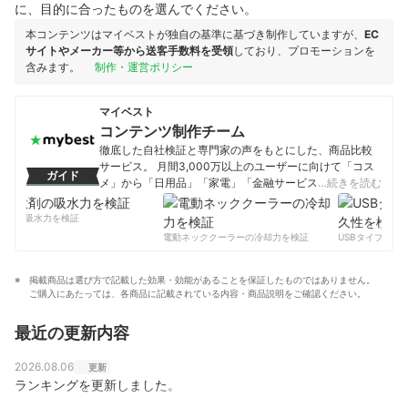
に、目的に合ったものを選んでください。
本コンテンツはマイベストが独自の基準に基づき制作していますが、
EC
サイトやメーカー等から送客手数料を受領
しており、プロモーションを
含みます。
制作・運営ポリシー
マイベスト
コンテンツ制作チーム
徹底した自社検証と専門家の声をもとにした、商品比較
サービス。 月間3,000万以上のユーザーに向けて「コス
ガイド
メ」から「日用品」「家電」「金融サービス」まで、ベ
…続きを読む
ストな商品を選んでもらうために、毎日コンテンツを制
作中。
剤の吸水力を検証
コンテンツ制作チームのプロフィール
電動ネッククーラーの冷却力を検証
USBタイプCケー
掲載商品は選び方で記載した効果・効能があることを保証したものではありません。
ご購入にあたっては、各商品に記載されている内容・商品説明をご確認ください。
最近の更新内容
2026.08.06
更新
ランキングを更新しました。