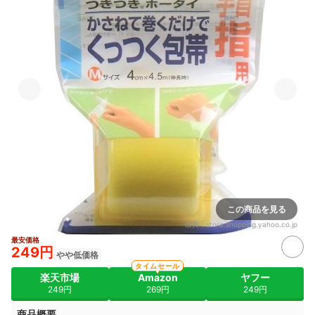
この商品を見る
出典：
store.shopping.yahoo.co.jp
最安価格
249円
やや低価格
タイムセール
楽天市場
Amazon
ヤフー
249円
269円
249円
商品概要