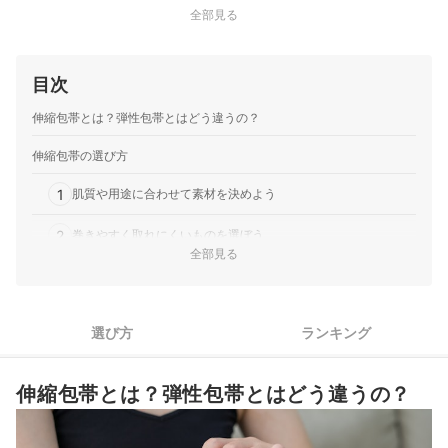
全部見る
目次
伸縮包帯とは？弾性包帯とはどう違うの？
伸縮包帯の選び方
1
肌質や用途に合わせて素材を決めよう
2
巻きやすく取れにくいものを選ぼう
全部見る
3
患部を適切に包める、部位に適した幅をセレクト
4
伸縮率に着目しよう
選び方
ランキング
5
機能性に優れた伸縮包帯に注目
伸縮包帯とは？弾性包帯とはどう違うの？
6
ゴムアレルギーの人はラテックスフリーかを確認
伸縮包帯全55商品おすすめ人気ランキング