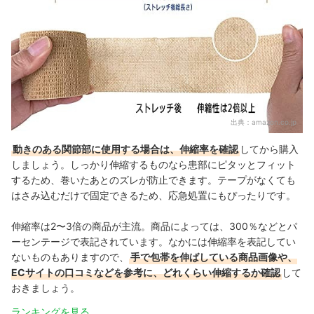
出典：
amazon.co.jp
動きのある関節部に使用する場合は、伸縮率を確認
してから購入
しましょう。しっかり伸縮するものなら患部にピタッとフィット
するため、巻いたあとのズレが防止できます。テープがなくても
はさみ込むだけで固定できるため、応急処置にもぴったりです。
伸縮率は2〜3倍の商品が主流。商品によっては、300％などとパ
ーセンテージで表記されています。なかには伸縮率を表記してい
ないものもありますので、
手で包帯を伸ばしている商品画像や、
ECサイトの口コミなどを参考に、どれくらい伸縮するか確認
して
おきましょう。
ランキングを見る