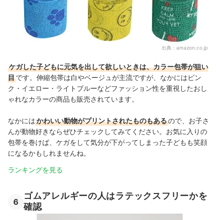
出典：
amazon.co.jp
ケガした子どもに元気を出して欲しいときは、カラー包帯が狙い
目
です。伸縮包帯は白やベージュが主流ですが、なかにはピン
ク・イエロー・ライトブルーなどファッション性を重視したおし
ゃれなカラーの商品も販売されています。
なかには
かわいい動物がプリントされたものもある
ので、お子さ
んが動物好きならぜひチェックしてみてください。お気に入りの
包帯を巻けば、ケガをして気分が下がってしまった子どもも笑顔
になるかもしれませんね。
ランキングを見る
ゴムアレルギーの人はラテックスフリーかを
6
確認