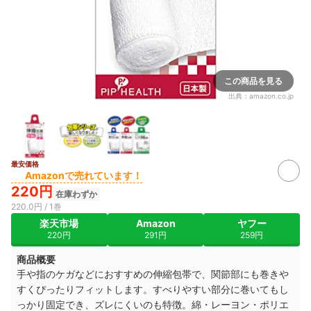
この商品を見る
出典：
amazon.co.jp
最安価格
Amazonで売れています！
220円
在庫わずか
220.0円 / 1巻
楽天市場
Amazon
ヤフー
220円
291円
259円
商品概要
手や指のケガなどにおすすめの伸縮包帯で、関節部にも巻きや
すくぴったりフィットします。すべりやすい部分に巻いてもし
っかり固定でき、ズレにくいのも特徴。綿・レーヨン・ポリエ