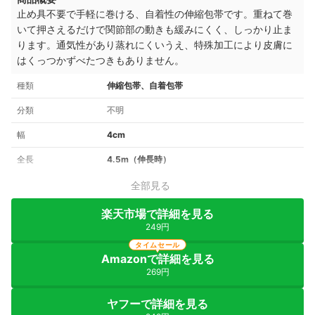
止め具不要で手軽に巻ける、自着性の伸縮包帯です。重ねて巻
いて押さえるだけで
関節部の動きも緩みにくく、しっかり止ま
ります。通気性があり蒸れにくいうえ、
特殊加工により皮膚に
はくっつかずべたつきもありません。
種類
伸縮包帯、自着包帯
分類
不明
幅
4cm
全長
4.5m（伸長時）
全部見る
楽天市場で詳細を見る
249円
タイムセール
Amazonで詳細を見る
269円
ヤフーで詳細を見る