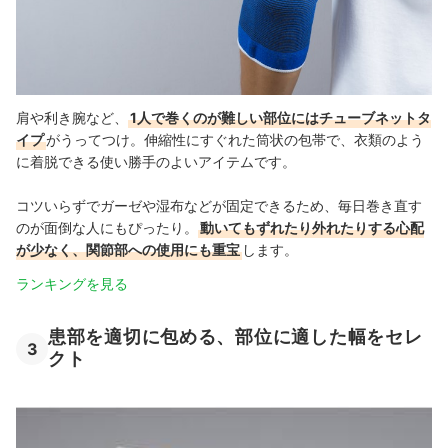
肩や利き腕など、
1人で巻くのが難しい部位にはチューブネットタ
イプ
がうってつけ。伸縮性にすぐれた筒状の包帯で、衣類のよう
に着脱できる使い勝手のよいアイテムです。
コツいらずでガーゼや湿布などが固定できるため、毎日巻き直す
のが面倒な人にもぴったり。
動いてもずれたり外れたりする心配
が少なく、関節部への使用にも重宝
します。
ランキングを見る
患部を適切に包める、部位に適した幅をセレ
3
クト