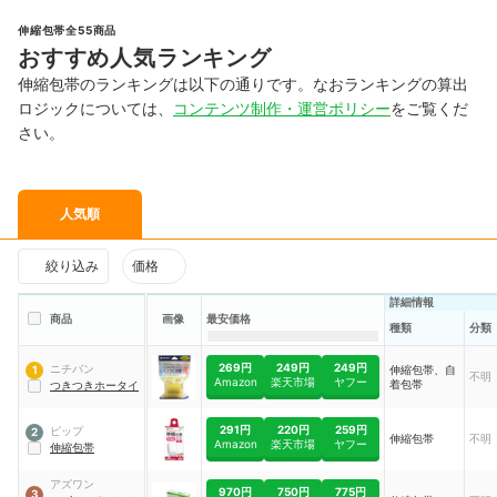
伸縮包帯全55商品
おすすめ人気ランキング
伸縮包帯のランキングは以下の通りです。なおランキングの算出
ロジックについては、
コンテンツ制作・運営ポリシー
をご覧くだ
さい。
人気順
絞り込み
価格
詳細情報
商品
画像
最安価格
種類
分類
269円
249円
249円
ニチバン
伸縮包帯、自
1
不明
Amazon
楽天市場
ヤフー
着包帯
つきつきホータイ
291円
220円
259円
ピップ
2
伸縮包帯
不明
Amazon
楽天市場
ヤフー
伸縮包帯
アズワン
970円
750円
775円
3