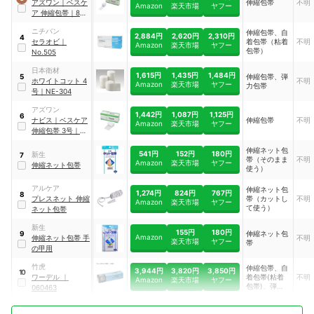
アズワン
｜
ベスケ
伸縮包帯
不明
Amazon
楽天市場
ヤフー
ア 伸縮包帯
｜
8-
2432-01
ニチバン
伸縮包帯、自
2,884円
2,620円
2,310円
4
セラオビ
｜
着包帯（粘着
不明
Amazon
楽天市場
ヤフー
包帯）
No.505
日本衛材
1,615円
1,435円
1,484円
伸縮包帯、弾
5
ホワイトコット 4
不明
Amazon
楽天市場
ヤフー
力包帯
号
｜
NE-304
アズワン
1,442円
1,087円
1,125円
6
ナビス
｜
ベスケア
伸縮包帯
不明
Amazon
楽天市場
ヤフー
伸縮包帯 3号
｜
8-
2432-02
伸縮ネット包
541円
152円
180円
新生
7
帯（そのまま
不明
Amazon
楽天市場
ヤフー
伸縮ネット包帯
使う）
アルケア
伸縮ネット包
1,274円
824円
767円
8
プレスネット 伸縮
帯（カットし
不明
Amazon
楽天市場
ヤフー
て使う）
ネット包帯
新生
155円
180円
伸縮ネット包
9
Amazon
伸縮ネット包帯 手
不明
楽天市場
ヤフー
帯
の甲用
竹虎
伸縮包帯、自
3,944円
3,820円
3,850円
10
ワーデル
｜
着包帯(粘着
不明
Amazon
楽天市場
ヤフー
包帯)、弾力
060463
包帯