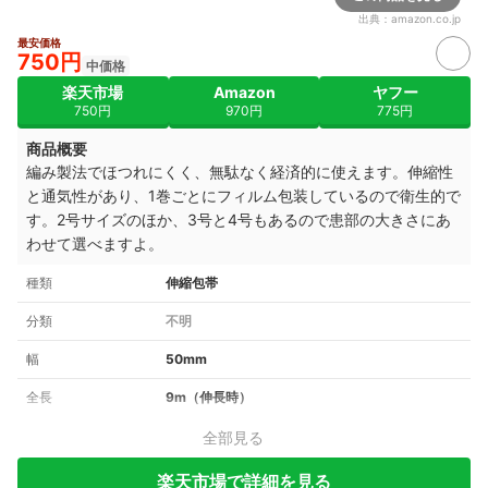
出典：
amazon.co.jp
最安価格
750円
中価格
楽天市場
Amazon
ヤフー
750円
970円
775円
商品概要
編み製法でほつれにくく、無駄なく経済的に使えます。伸縮性
と通気性があり、1巻ごとにフィルム包装しているので衛生的で
す。2号サイズのほか、3号と4号もあるので患部の大きさにあ
わせて選べますよ。
種類
伸縮包帯
分類
不明
幅
50mm
全長
9m（伸長時）
全部見る
楽天市場で詳細を見る