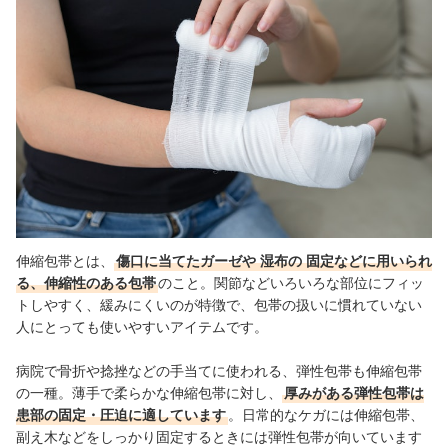
巻き終わりを止めるサージカルテープもチェック！
伸縮包帯の売れ筋ランキングもチェック！
伸縮包帯とは、
傷口に当てたガーゼや
湿布の
固定などに用いられ
る、伸縮性のある包帯
のこと。関節などいろいろな部位にフィッ
トしやすく、緩みにくいのが特徴で、包帯の扱いに慣れていない
人にとっても使いやすいアイテムです。
病院で骨折や捻挫などの手当てに使われる、弾性包帯も伸縮包帯
の一種。薄手で柔らかな伸縮包帯に対し、
厚みがある弾性包帯は
患部の固定・圧迫に適しています
。日常的なケガには伸縮包帯、
副え木などをしっかり固定するときには弾性包帯が向いています