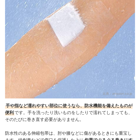
出典：
amazon.co.jp
手や指など濡れやすい部位に使うなら、防水機能を備えたものが
便利
です。手を洗ったり洗いものをしたりで濡れてしまっても、
そのたびに巻き直す必要がありません。
防水性のある伸縮包帯は、肘や膝などに傷があるときにも重宝し
ます。絆創膏などで傷口を保護した上に
包帯でぐるぐる巻きにす