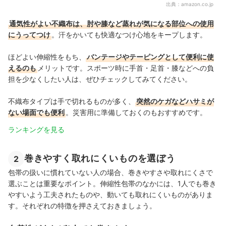
出典：
amazon.co.jp
通気性がよい不織布は、肘や膝など蒸れが気になる部位への使用
にうってつけ
。汗をかいても快適なつけ心地をキープします。
ほどよい伸縮性をもち、
バンテージやテーピングとして便利に使
えるのも
メリットです。スポーツ時に手首・足首・膝などへの負
担を少なくしたい人は、ぜひチェックしてみてください。
不織布タイプは手で切れるものが多く、
突然のケガなどハサミが
ない場面でも便利
。災害用に準備しておくのもおすすめです。
ランキングを見る
巻きやすく取れにくいものを選ぼう
2
包帯の扱いに慣れていない人の場合、巻きやすさや取れにくさで
選ぶことは重要なポイント。伸縮性包帯のなかには、1人でも巻き
やすいよう工夫されたものや、動いても取れにくいものがありま
す。それぞれの特徴を押さえておきましょう。