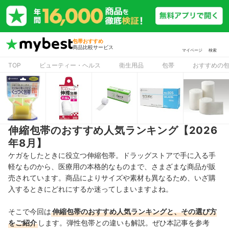
包帯おすすめ
商品比較サービス
マイページ
検索
TOP
ビューティー・ヘルス
衛生用品
包帯
おすすめの
伸縮包帯のおすすめ人気ランキング【2026
年8月】
ケガをしたときに役立つ伸縮包帯。ドラッグストアで手に入る手
軽なものから、医療用の本格的なものまで、さまざまな商品が販
売されています。商品によりサイズや素材も異なるため、いざ購
入するときにどれにするか迷ってしまいますよね。
そこで今回は
伸縮包帯
のおすすめ人気ランキングと、その選び方
をご紹介
します。弾性包帯との違いも解説。ぜひ本記事を参考