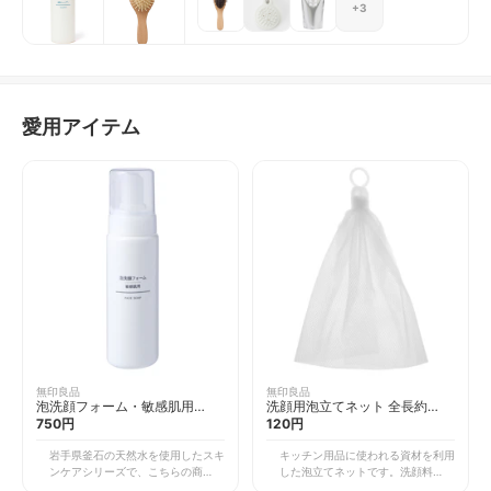
+3
シャンプーなどを入れる詰替ボトルも、豊富な
色・サイズからお選びいただけますので、バスル
ームの雰囲気に合わせておしゃれにコーディネー
トできますよ。 今回はその中でも、女性はもち
ろん男性にもおすすめしたいヘアケア用品をまと
めてご紹介します。どれも素材・デザインにこだ
わって開発されたものばかり。美しく健康な髪と
愛用アイテム
地肌を保つため、ぜひお役立てください！
無印良品
無印良品
泡洗顔フォーム・敏感肌用
洗顔用泡立てネット 全長約
200ml
750円
21cm
120円
岩手県釜石の天然水を使用したスキ
キッチン用品に使われる資材を利用
ンケアシリーズで、こちらの商品は
した泡立てネットです。洗顔料と少
デリケートな肌にやさしいホイップ
量の水をつけて手の平に軽く挟み、