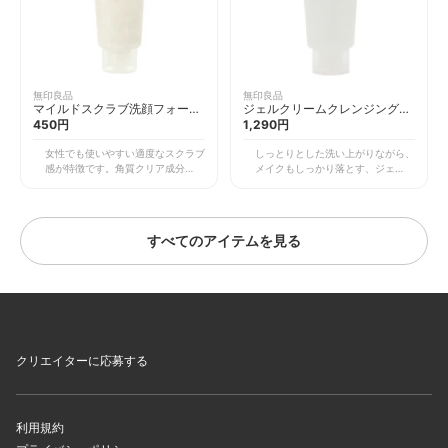
た、洗い上がりのお好みに合わせて
上がりです。 もちろんお肌のこと
選べるよう、写真の「さっぱりタイ
を考えて、無香料・無着色・無鉱物
プ」の他、「しっとりタイプ」「高
油・アルコールフリーです。旅行に
保湿タイプ」の3種類をご用意して
持ち運びやすい携帯サイズから大容
います。
量サイズまで、幅広くサイズ展開も
しています。
無印良品
無印良品
マイルドスクラブ洗顔フォーム
ジェルクリームクレンジング
120g
450円
150g
1,290円
女性でも使いやすい適度なスクラブ
しっとりとした洗い上がりながら、
感が特徴です。角質クリア成分のモ
メイクもしっかり落とす、ジェルク
モ核スクラブ剤など、2種類のスク
リーム状クレンジング料です。天然
ラブ剤を組み合わせることにより、
うるおい成分としてアンズ果汁・桃
程良いスクラブ感に調整しました。
の葉エキスを配合し、乾燥した肌を
使用感はやさしいですが、毛穴の汚
しっとりと保ちます。クレンジング
すべてのアイテムを見る
れや古い角質をしっかり取り去りま
力の強さと洗い上がりのしっとり感
すので、肌のごわつきやざらつきが
のバランスを重視しました。 使い
気になる方におすすめですよ。夏に
方は、まず乾いた手でメイクとなじ
もぴったりなさっぱりとした洗い上
ませるように顔全体にのばします。
がりを堪能してください。私も週2
マッサージする感触が軽くなった
回くらい使用しています。 また、
ら、オイルに変化してメイクとなじ
無香料・無着色・無鉱物油・アルコ
み始めた証拠です。メイクと十分な
ールフリーです。サイズ展開も豊富
じませた後、手を少量の水またはぬ
クリエイターに応募する
で、旅行に最適な携帯サイズから大
るま湯で濡らして顔をマッサージし
容量サイズまで取り揃えています。
ましょう。乳化され、白くなりま
す。 その後、水またはぬるま湯で
十分に洗い流してください。無香
料・無着色・無鉱物油・弱酸性・ア
利用規約
ルコールフリーで仕上げました。