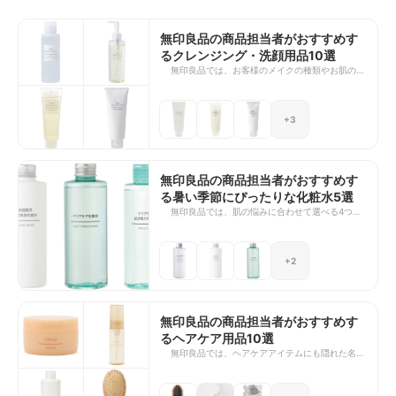
無印良品の商品担当者がおすすめす
るクレンジング・洗顔用品10選
無印良品では、お客様のメイクの種類やお肌の悩
み、使用感の好みに合わせてお選びいただけるよ
うに、さまざまなタイプのクレンジング・洗顔ア
イテムを取り揃えています。 今回はその中で
+3
も、洗顔は暑い季節に最適なさっぱりとした洗い
上がりのものを中心に厳選し、クレンジングはポ
イントメイク用のしっかりと落とすものから肌に
やさしいマイルドなものまで幅広く選んでご紹介
します。ぜひ自分にぴったりなものを見つけて、
無印良品の商品担当者がおすすめす
美しい肌を保ちましょう！
る暑い季節にぴったりな化粧水5選
無印良品では、肌の悩みに合わせて選べる4つの
スキンケアシリーズ（敏感肌シリーズ、エイジン
グケアシリーズ、クリアケアシリーズ、オーガニ
ックシリーズ）をラインナップ。その中で化粧水
+2
は、同じシリーズでもさらにタイプを分けて、使
用感のお好みに合わせて選べるようさまざまに取
り揃えています。 今回はその中から、私が初夏
から夏にかけておすすめしたい化粧水をまとめま
した。どれもお肌に優しく、つけ心地の爽やかな
無印良品の商品担当者がおすすめす
ものばかりです！
るヘアケア用品10選
無印良品では、ヘアケアアイテムにも隠れた名品
が揃っています。基本となるシャンプー、コンデ
ィショナーはもちろん、スペシャルケアアイテム
や、ヘアブラシに至るまで充実のラインナップ。