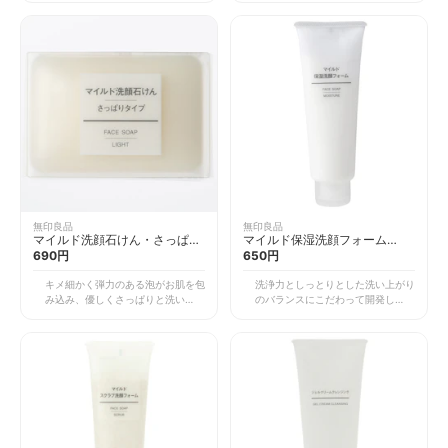
状の低刺激洗顔料です。泡で出てく
くるくる回すように泡立てるだけ
るため手軽にお使いいただけます。
で、短時間でキメの細かい弾力のあ
また、女性だけでなく、泡立てが面
る泡が簡単にできあがります。 と
倒な男性にもおすすめです。 天然
ても手軽なので、泡立てが苦手な方
うるおい成分のグレープフルーツ種
でもお使いいただけます。また、先
子エキスや、保湿効果の高いリピジ
端のリングに指をひっかけて、上か
ュア®（ポリクオタニウムー51）を
ら下までしぼるようにスライドさせ
配合。敏感肌の方でも使いやすいよ
るとキレイに泡を集めることができ
うマイルドな洗浄力と洗い上がりの
ます。手軽に泡をつくりたい方にぜ
しっとり感にこだわりました。 無
ひ使っていただきたい商品です。
香料・無着色・無鉱物油・パラベン
フリー・アルコールフリー・アレル
ギーテスト済みです（すべての方に
アレルギーが起きないわけではあり
ません）。詰替タイプもあります。
無印良品
無印良品
マイルド洗顔石けん・さっぱり
マイルド保湿洗顔フォーム
タイプ 75g
690円
120g
650円
キメ細かく弾力のある泡がお肌を包
洗浄力としっとりとした洗い上がり
み込み、優しくさっぱりと洗い上げ
のバランスにこだわって開発しまし
る固形石けんです。天然うるおい成
た。天然うるおい成分としてアンズ
分としてアンズ果汁を配合しまし
果汁・桃の葉エキスを配合し、洗顔
た。さっぱりとした洗い上がりがお
後のお肌をしっとりと保ちます。お
好みの方にぴったりな商品です。
肌の乾燥が気になる方におすすめで
別売りの洗顔用泡立てネットと併用
す。 糸をひくようなテクスチャー
すると、より簡単にキメ細かく弾力
が特徴で、短時間でキメが細かく、
のある泡を作ることができます。お
弾力のあるもっちりとした泡を立て
肌に配慮した無香料・無着色・無鉱
ることができます。私も毎日の洗顔
物油・アルコールフリーです。 ま
に愛用するくらいお気に入りの洗い