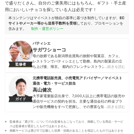
で盛りだくさん。自分のご褒美用にはもちろん、ギフト・手土産
用においしいチョコを探している人は必見です！
本コンテンツはマイベストが独自の基準に基づき制作していますが、
EC
サイトやメーカー等から送客手数料を受領
しており、プロモーションを
含みます。
制作・運営ポリシー
パティシエ
サガワショーコ
母の故郷である新潟県佐渡島の旅館や製菓店、カフェ、
レストランでパティシエとして勤務。島内の製菓店の立
監修者
ち上げ後、帰京。 都内のフレンチレストランSincereパテ
…続きを読む
ィシエ。 形や場所にとらわれず菓子に携わりたい気持ち
からインターネットやリアル店舗と境無く日々活動中。
元携帯電話販売員、小売電気アドバイザー／マイベスト
サガワショーコのプロフィール
通信・電力・サービス担当
高山健次
大手家電量販店出身で、7,000人以上に携帯電話の販売や
ガイド
通信サービスの契約を担当。主要な通信会社の料金プラ
ンや販売機種をすべて把握し、その豊富な知識で店舗販
…続きを読む
売ランキングにおいて個人表彰もされている。 その後マ
イベストに入社、携帯電話や光ファイバー回線キャリ
監修者は「選び方」についてのみ監修をおこなっており、掲載している商品・サービ
ア・インターネットプロバイダーなどの通信会社を専門
スは監修者が選定したものではありません。
に担当しており、格安SIMやホームルーターを実際に回線
掲載サービスは選び方で記載した効果・効能があることを保証したものではありませ
契約し各社の料金プランや通信速度の比較を行うととも