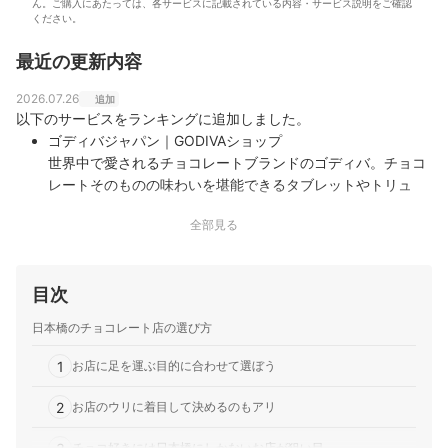
ん。ご購入にあたっては、各サービスに記載されている内容・サービス説明をご確認
に、モバイルだけでなく10社以上の戸建て・マンション
ください。
向けの光回線の通信速度・速度制限も調査している。 ま
た通信サービスだけでなく、ファイナンシャルプランナ
最近の更新内容
ーの視点含めて電気代など固定費支出見直しのガイドも
している。
2026.07.26
追加
高山健次のプロフィール
以下のサービスをランキングに追加しました。
ゴディバジャパン｜GODIVAショップ
世界中で愛されるチョコレートブランドのゴディバ。チョコ
レートそのものの味わいを堪能できるタブレットやトリュ
フ・コーヒー・パンまで、チョコレートの幅広い魅力を発見
全部見る
できます。ギフトカードもあるため、贈り物としても使いや
すく便利です。
マンダリンオリエンタル東京｜ザ マンダリン オリエンタル
目次
グルメショップ
チョコレート・ケーキ・ブレッドが並ぶ、マンダリンオリエ
日本橋のチョコレート店の選び方
ンタルホテル直営のグルメショップ。丹精込めて作り上げる
自家製スイーツや惣菜パンは見た目も美しく、包装にも工夫
1
お店に足を運ぶ目的に合わせて選ぼう
が凝らされており、テイクアウトも可能。パリの街角を彷彿
させるオープンテラスでは、香り高…
2
お店のウリに着目して決めるのもアリ
Dari K｜dari K 丸の内オアゾ店
チョコ好きには日本橋にしかないお店が狙い目