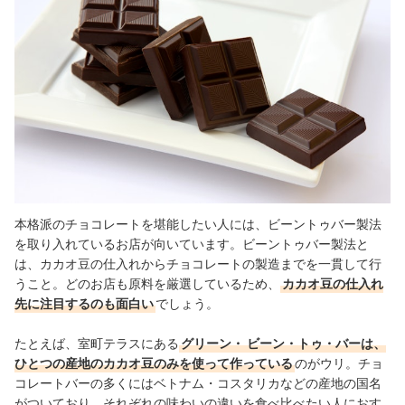
本格派のチョコレートを堪能したい人には、ビーントゥバー製法
を取り入れているお店が向いています。ビーントゥバー製法と
は、カカオ豆の仕入れからチョコレートの製造までを一貫して行
うこと。どのお店も原料を厳選しているため、
カカオ豆の仕入れ
先に注目するのも面白い
でしょう。
たとえば、室町テラスにある
グリーン・ ビーン・トゥ・バーは、
ひとつの産地のカカオ⾖のみを使って作っている
のがウリ。チョ
コレートバーの多くにはベトナム・コスタリカなどの産地の国名
がついており、それぞれの味わいの違いを食べ比べたい人におす