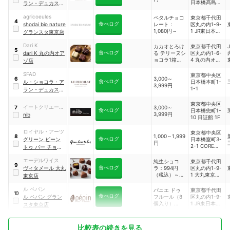
日本橋髙島屋
ラン・デュカス 日
S.C. 本館 B1
本橋髙島屋
agricoeules
ペタルチョコ
東京都千代田
4
食べログ
shodai bio nature
レート：
区丸の内1-9-
1,080円～
1 JR東日本東
グランスタ東京店
京駅構内地下
1階グランス
Dari K
カカオとろけ
東京都千代田
5
タ東京 銀の鈴
食べログ
dari K 丸の内オア
る テリーヌシ
区丸の内1-6-
エリア
ョコラ1箱：
4 丸の内オア
ゾ店
4,320円／カ
ゾ1F
カオが香る生
SFAD
東京都中央区
3,000～
6
チョコレート
食べログ
ル・ショコラ・ア
日本橋本町1-
3,999円
6粒：2,700円
1-1
ラン・デュカス 東
など
京工房
東京都中央区
イートクリエータ
3,000～
7
食べログ
日本橋兜町1-
3,999円
ー
nib
10 日証館 1F
ロイヤル・アーツ
東京都中央区
1,000～1,999
8
食べログ
グリーン ビーン
日本橋室町3-
円
2-1 COREDO
トゥ バー チョコ
室町テラス
レート 日本橋店
1F
エーデルワイス
純生ショコ
東京都千代田
9
食べログ
ヴィタメール 大丸
ラ：994円
区丸の内1-9-
（税込）～/
1 大丸東京店
東京店
ショコラ・
1F
ド・ヴィタメ
ル ペパン
パニエ ドゥ
東京都千代田
10
ール：1,620
食べログ
ル ペパン グラン
フルール（8
区丸の内1-9-
円（税込）～
個入り）
1 JR東日本東
スタ東京店
／ロイヤル・
1,188円、フ
京駅 京葉スト
ショコラ：
ルール ドゥ
リートエリア
1,836円（税
ボンボン（6
1F
比較表の続きを見る
込）～
本入り）864