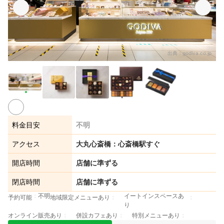
出典：
godiva.co.jp
料金目安
不明
アクセス
大丸心斎橋：心斎橋駅すぐ
開店時間
店舗に準ずる
閉店時間
店舗に準ずる
不明
イートインスペースあ
予約可能
地域限定メニューあり
り
オンライン販売あり
併設カフェあり
特別メニューあり