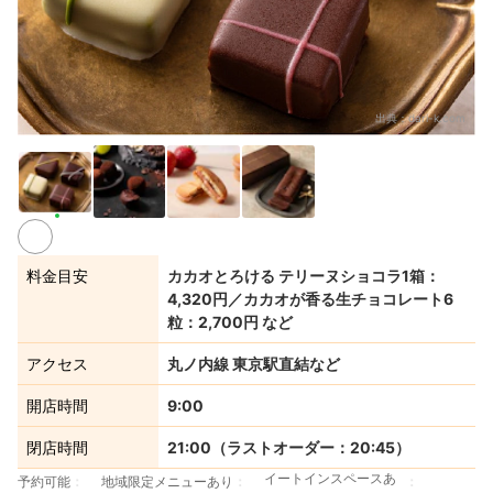
出典：
dari-k.com
料金目安
カカオとろける テリーヌショコラ1箱：
4,320円／カカオが香る生チョコレート6
粒：2,700円 など
アクセス
丸ノ内線 東京駅直結など
開店時間
9:00
閉店時間
21:00（ラストオーダー：20:45）
イートインスペースあ
予約可能
地域限定メニューあり