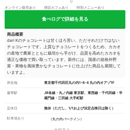
り
オンライン販売あり
併設カフェあり
特別メニューあり
食べログで詳細を見る
商品概要
dari Kのチョコレートは甘くほろ苦い、ただそれだけではない
チョコレートです。
上質なチョコレートをつくるため、カカオ
の産地で農家とともに栽培から手がけ、
品質を高めたカカオを
適正な価格で買い取っています。
新作には、国産の規格外野
菜・果物を風味豊かなチョコレートに仕上げた商品も展開して
いますよ。
所在地
東京都千代田区丸の内1-6-4 丸の内オアゾ1F
最寄駅
JR各線・丸ノ内線 東京駅、東西線・千代田線・半
蔵門線・三田線 大手町駅
定休日
無休（ただし、1/1および法定点検日は除く）
駐車場あり
（丸の内パークイン）
全部見る