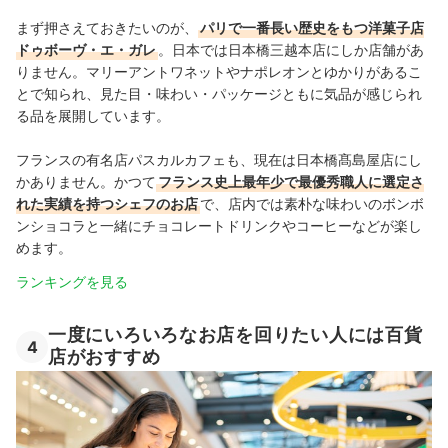
まず押さえておきたいのが、
パリで一番長い歴史をもつ洋菓子店
ドゥボーヴ・エ・ガレ
。日本では日本橋三越本店にしか店舗があ
りません。マリーアントワネットやナポレオンとゆかりがあるこ
とで知られ、見た目・味わい・パッケージともに気品が感じられ
る品を展開しています。
フランスの有名店パスカルカフェも、現在は日本橋髙島屋店にし
かありません。かつて
フランス史上最年少で最優秀職人に選定さ
れた実績を持つシェフのお店
で、店内では素朴な味わいのボンボ
ンショコラと一緒にチョコレートドリンクやコーヒーなどが楽し
めます。
ランキングを見る
一度にいろいろなお店を回りたい人には百貨
4
店がおすすめ