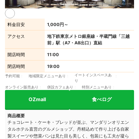
出典：
mandarinoriental.com
料金目安
1,000円～
アクセス
地下鉄東京メトロ銀座線・半蔵門線「三越
前」駅（A7・A8出口）直結
開店時間
11:00
閉店時間
19:00
イートインスペースあ
予約可能
地域限定メニューあり
り
オンライン販売あり
併設カフェあり
特別メニューあり
OZmall
食べログ
商品概要
チョコレート・ケーキ・ブレッドが並ぶ、マンダリンオリエン
タルホテル直営のグルメショップ。丹精込めて作り上げる自家
製スイーツや惣菜パンは見た目も美しく、包装にも工夫が凝ら