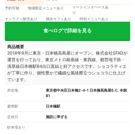
イートインスペースあ
予約可能
地域限定メニューあり
り
オンライン販売あり
併設カフェあり
特別メニューあり
食べログで詳細を見る
商品概要
2018年9月に東京・日本橋高島屋にオープン。株式会社SFADが
運営を行っており、東京メトロ銀座線・東西線、都営地下鉄・
浅草線日本橋駅B4出口直結と好アクセスです。ショコラティエ
が丁寧に作り、個性豊かで繊細な風味際立つショコラに仕上げ
ています。
所在地
東京都中央区日本橋2-4-1 日本橋髙島屋S.C. 本館
B1
最寄駅
日本橋駅
定休日
施設に準ずる
駐車場あり