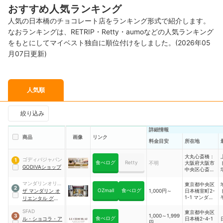
おすすめ人気ランキング
人気の日本橋のチョコレート店をランキング形式で紹介します。
なおランキングは、RETRIP・Retty・aumoなどの人気ランキング
をもとにしてマイベスト独自に順位付けをしました。(2026年05
月07日更新)
人気順
絞り込み
詳細情報
商品
画像
リンク
料金目安
所在地
大丸心斎橋：
ゴディバジャパン
1
食べログ
Retty
不明
大阪府大阪市
GODIVAショップ
中央区心斎橋
筋1-7-1 本館
B1F
マンダリンオリエ
東京都中央区
2
OZmall
食べログ
ンタル東京
ザ マンダリン オ
1,000円～
日本橋室町2-
1-1 マンダリ
リエンタル グルメ
ンオリエンタ
ショップ
ル東京1F
SFAD
東京都中央区
1,000～1,999
3
食べログ
ル・ショコラ・ア
日本橋2-4-1
円