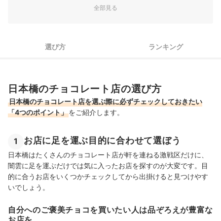
3
dari Kのチョコレートは甘くほろ苦い、ただそれだけではな
全部見る
いチョコレートです。上質なチョコレートをつくるため、カ
4
一度にいろいろなお店を回りたい人には百貨店がおすすめ
カオの産地で農家とともに栽培から手がけ、品質を高めたカ
カオを適正な価格で買い取っています。新作には、国産の規
日本橋のチョコレート店全18選おすすめ人気ランキング
格外野菜・果物を風味豊かな…
選び方
ランキング
エーデルワイス｜ヴィタメール 大丸東京店
1910年にベルギーの首都ブリュッセルで創業したスイーツ店
です。大丸東京店では、本国の伝統的なモールドや味わいの
日本橋のチョコレート店の選び方
ラインナップに加え、日本限定のオリジナルチョコレートも
提供。四季を彩る素材やイベントを演出するものなど、日本
日本橋のチョコレート店を選ぶ際に必ずチェックしておきたい
ならではの季節感・贈りものの…
「4つのポイント」
をご紹介します。
MAISON CACAO｜メゾンカカオ グランスタ東京店
神奈川県鎌倉市に本社があり、菓子小売事業・菓子製造事業
お店に足を運ぶ目的に合わせて選ぼう
1
などを行っているメゾンカカオ。2020年にオープンしたグラ
ンスタ東京店は、東京駅の中という便利な立地で、特別な手
日本橋はたくさんのチョコレート店が軒を連ねる激戦区だけに、
土産や大切な人への贈り物を購入するのもぴったりです。ア
闇雲に足を運ぶだけでは気に入ったお店を探すのが大変です。目
ロマ生チョコレート・生ガトー…
的に合うお店をいくつかチェックしてから出掛けると見つけやす
他 11 商品
いでしょう。
自分へのご褒美チョコを買いたい人は品ぞろえが豊富な
お店を