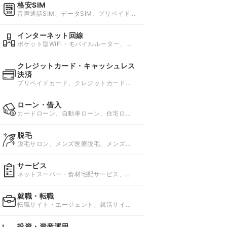
格安SIM
音声通話SIM、データSIM、プリペイド
SIM
インターネット回線
ポケット型WiFi・モバイルルーター、ホ
ームルーター、国内レンタルWi-Fi
クレジットカード・キャッシュレス
決済
プリペイドカード、クレジットカード、
スマホ決済
ローン・借入
カードローン、自動車ローン、住宅ロー
ン
脱毛
脱毛サロン、メンズ医療脱毛、メンズ脱
毛サロン
サービス
ネットスーパー・食材宅配サービス、資
格スクール、レンタル・リース
就職・転職
転職サイト・エージェント、就活サイ
ト・エージェント、バイト求人
投資・資産運用