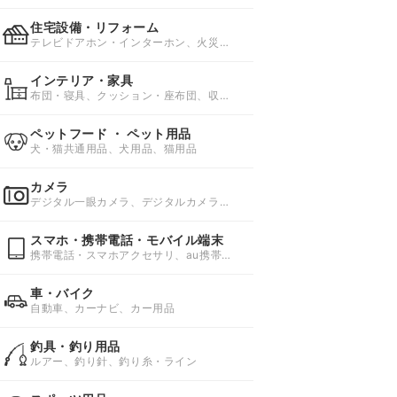
住宅設備・リフォーム
テレビドアホン・インターホン、火災警
報器、ガスコンロ
インテリア・家具
布団・寝具、クッション・座布団、収納
家具・収納用品
ペットフード ・ ペット用品
犬・猫共通用品、犬用品、猫用品
カメラ
デジタル一眼カメラ、デジタルカメラ、
天体望遠鏡
スマホ・携帯電話・モバイル端末
携帯電話・スマホアクセサリ、au携帯電
話、docomo携帯電話
車・バイク
自動車、カーナビ、カー用品
釣具・釣り用品
ルアー、釣り針、釣り糸・ライン