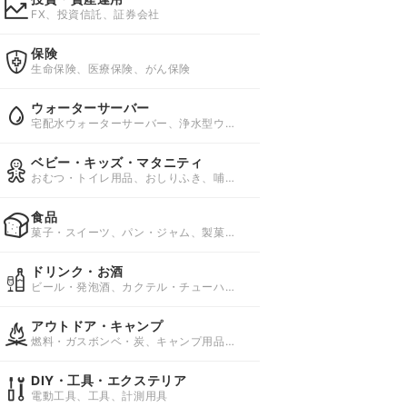
FX、投資信託、証券会社
保険
生命保険、医療保険、がん保険
ウォーターサーバー
宅配水ウォーターサーバー、浄水型ウォ
ーターサーバー、ペットボトルウォータ
ーサーバー
ベビー・キッズ・マタニティ
おむつ・トイレ用品、おしりふき、哺乳
びん・授乳用品
食品
菓子・スイーツ、パン・ジャム、製菓・
製パン材料
ドリンク・お酒
ビール・発泡酒、カクテル・チューハイ
(サワー)、ワイン
アウトドア・キャンプ
燃料・ガスボンベ・炭、キャンプ用品、
キャンプ用ベッド・コット
DIY・工具・エクステリア
電動工具、工具、計測用具