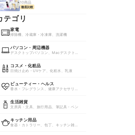
10商品
徹底比較
カテゴリ
家電
掃除機、冷蔵庫・冷凍庫、洗濯機
パソコン・周辺機器
デスクトップパソコン、Macデスクトッ
プ、ノートパソコン
コスメ・化粧品
日焼け止め・UVケア、化粧水、乳液
ビューティー・ヘルス
香水・フレグランス、健康アクセサリ
ー、健康グッズ
生活雑貨
文房具・文具、旅行用品、筆記具・ペン
キッチン用品
食器・カトラリー、包丁、キッチン雑
貨・消耗品