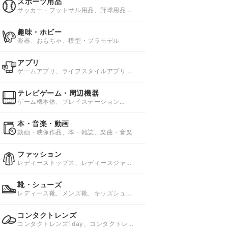
スポーツ用品
サッカー・フットサル用品、野球用品、
ソフトボール用品
趣味・ホビー
楽器、おもちゃ、模型・プラモデル
アプリ
ゲームアプリ、ライフスタイルアプリ、
ビジネスアプリ
テレビゲーム・周辺機器
ゲーム機本体、プレイステーション
4(PS4)ソフト、プレイステーション
3(PS3)ソフト
本・音楽・動画
動画・映像作品、本・雑誌、楽曲・音楽
ファッション
レディーストップス、レディースジャケ
ット・アウター、レディースボトムス
靴・シューズ
レディース靴、メンズ靴、キッズシュー
ズ・子供靴
コンタクトレンズ
コンタクトレンズ1day、コンタクトレン