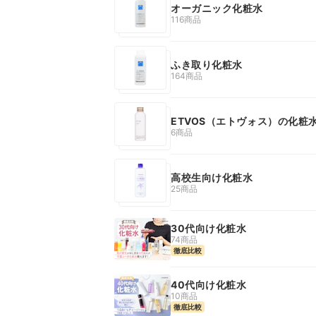
オーガニック化粧水
116商品
ふき取り化粧水
164商品
ETVOS（エトヴォス）の化粧
6商品
高校生向け化粧水
25商品
30代向け化粧水
74商品
徹底比較
40代向け化粧水
10商品
徹底比較