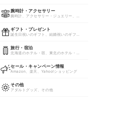
ズ1week、コンタクトレンズ2week
腕時計・アクセサリー
腕時計、アクセサリー・ジュエリー、ワ
インディングマシーン
ギフト・プレゼント
誕生日祝いのギフト、結婚祝いのギフ
ト、仕事のギフト
旅行・宿泊
北海道のホテル・宿、東北のホテル・
宿、関東のホテル・宿
セール・キャンペーン情報
Amazon、楽天、Yahoo!ショッピング
その他
アダルトグッズ、その他