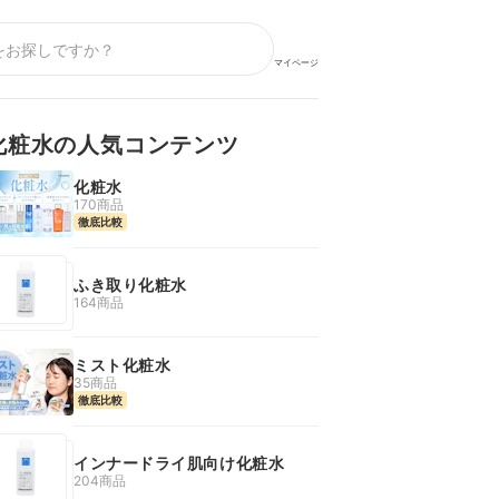
マイページ
化粧水の人気コンテンツ
化粧水
170商品
徹底比較
ふき取り化粧水
164商品
ミスト化粧水
35商品
徹底比較
インナードライ肌向け化粧水
204商品