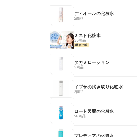
ディオールの化粧水
2商品
ミスト化粧水
35商品
徹底比較
タカミローション
3商品
イプサの拭き取り化粧水
2商品
ロート製薬の化粧水
28商品
プレディアの化粧水