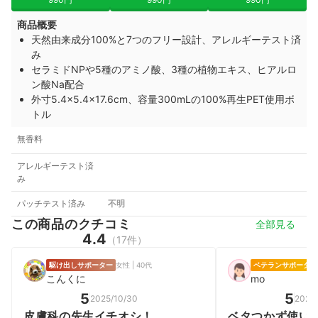
商品概要
天然由来成分100%と7つのフリー設計、アレルギーテスト済
み
セラミドNPや5種のアミノ酸、3種の植物エキス、ヒアルロ
ン酸Na配合
外寸5.4×5.4×17.6cm、容量300mLの100%再生PET使用ボ
トル
無香料
アレルギーテスト済
み
パッチテスト済み
不明
この商品のクチコミ
全部見る
4.4
（17件）
駆け出しサポーター
女性 | 40代
ベテランサポーター
こんくに
mo
5
5
2025/10/30
2026/
皮膚科の先生イチオシ！
ベタつかず使い