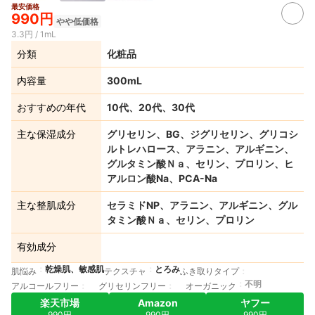
最安価格
990円
やや低価格
3.3円 / 1mL
分類
化粧品
内容量
300mL
おすすめの年代
10代、20代、30代
主な保湿成分
グリセリン、BG、ジグリセリン、グリコシ
ルトレハロース、アラニン、アルギニン、
グルタミン酸Ｎａ、セリン、プロリン、ヒ
アルロン酸Na、PCA-Na
主な整肌成分
セラミドNP、アラニン、アルギニン、グル
タミン酸Ｎａ、セリン、プロリン
有効成分
乾燥肌、敏感肌
とろみ
肌悩み
テクスチャ
ふき取りタイプ
不明
アルコールフリー
グリセリンフリー
オーガニック
楽天市場
Amazon
ヤフー
990円
990円
990円