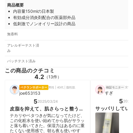
商品概要
内容量150mlの日本製
有効成分消炎剤配合の医薬部外品
低刺激でノンオイリー設計の商品
無香料
アレルギーテスト済
み
パッチテスト済み
この商品のクチコミ
4.2
（13件）
女性 |
ベテランサポーター
男性 | 40代 | 脂性肌
検証モニター
すぎ
joe653153
5
5
2026/
2025/03/24
サッパリしてい
皮脂を抑えて、肌さらっと整う一
本
テカリやベタつきが気になってたけど、
この化粧水を使い始めてから肌がサラッ
と落ち着いてきた。保湿力はあるのに重
たくない使用感で、朝も夜も使いやす