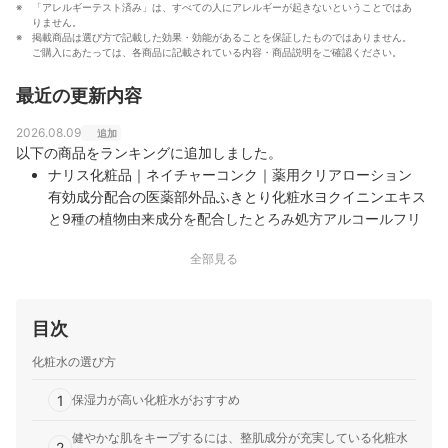
「アレルギーテスト済み」は、すべての人にアレルギーが起きないということではあ
りません。
掲載商品は選び方で記載した効果・効能があることを保証したものではありません。
ご購入にあたっては、各商品に記載されている内容・商品説明をご確認ください。
最近の更新内容
2026.08.09
追加
以下の商品をランキングに追加しました。
ナリス化粧品｜ネイチャーコンク｜薬用クリアローション
有効成分配合の医薬部外品ふきとり化粧水ヨクイニンエキス
と9種の植物由来成分を配合したとろみ処方アルコールフリ
ーを含む5つのフリー設計
全部見る
目次
化粧水の選び方
1
保湿力が高い化粧水がおすすめ
健やかな肌をキープするには、整肌成分が充実している化粧水
2