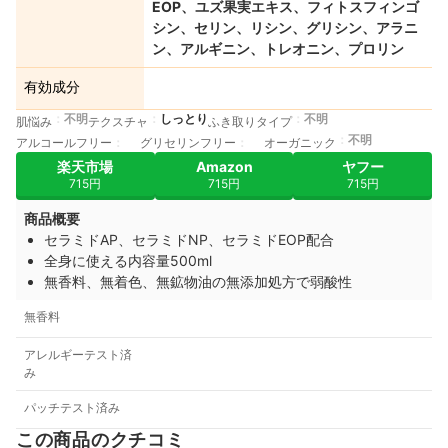
EOP、ユズ果実エキス、フィトスフィンゴ
シン、セリン、リシン、グリシン、アラニ
ン、アルギニン、トレオニン、プロリン
有効成分
不明
しっとり
不明
肌悩み
テクスチャ
ふき取りタイプ
不明
アルコールフリー
グリセリンフリー
オーガニック
楽天市場
Amazon
ヤフー
715円
715円
715円
商品概要
セラミドAP、セラミドNP、セラミドEOP配合
全身に使える内容量500ml
無香料、無着色、無鉱物油の無添加処方で弱酸性
無香料
アレルギーテスト済
み
パッチテスト済み
この商品のクチコミ