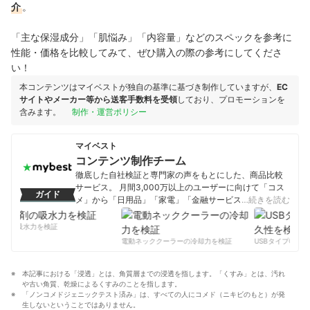
介
。
「主な保湿成分」「肌悩み」「内容量」などのスペックを参考に
性能・価格を比較してみて、ぜひ購入の際の参考にしてくださ
い！
本コンテンツはマイベストが独自の基準に基づき制作していますが、
EC
サイトやメーカー等から送客手数料を受領
しており、プロモーションを
含みます。
制作・運営ポリシー
マイベスト
コンテンツ制作チーム
徹底した自社検証と専門家の声をもとにした、商品比較
サービス。 月間3,000万以上のユーザーに向けて「コス
ガイド
メ」から「日用品」「家電」「金融サービス」まで、ベ
…続きを読む
ストな商品を選んでもらうために、毎日コンテンツを制
作中。
剤の吸水力を検証
コンテンツ制作チームのプロフィール
電動ネッククーラーの冷却力を検証
USBタイプCケー
本記事における「浸透」とは、角質層までの浸透を指します。「くすみ」とは、汚れ
や古い角質、乾燥によるくすみのことを指します。
「ノンコメドジェニックテスト済み」は、すべての人にコメド（ニキビのもと）が発
生しないということではありません。