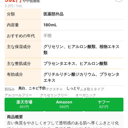
やや低価格
3.2円 / 1mL
分類
医薬部外品
内容量
180mL
おすすめの年代
不明
主な保湿成分
グリセリン、ヒアルロン酸類、植物エキス
類
主な整肌成分
プラセンタエキス、ヒアルロン酸類
有効成分
グリチルリチン酸ジカリウム、プラセンタ
エキス
美白、ニキビ予防
しっとり
肌悩み
テクスチャ
ふき取りタイプ
アルコールフリー
グリセリンフリー
オーガニック
楽天市場
Amazon
ヤフー
651円
592円
621円
商品概要
古い角質をやさしくオフして透明感のある肌へ導くふきとり化