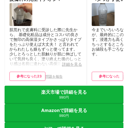
肌荒れで皮膚科に受診した際に先生か
今までいろいろな化
ら、 基礎化粧品は成分とコスパの良さ
が、最終的にこの化
で無印の高保湿タイプかさっぱりタイプ
す。浸透力も高く、
をたっぷり使えば大丈夫！ と言われて
ちっとするところが
からわたしも娘もずっと使ってます。
お値段も手ごろなの
少しとろっとした肌触りが肌に伸ばして
す。
いて気持ち良く、塗り終えた後のしっと
り感は名前に違わない高保湿と実感！
詳細を見る
娘の肌荒れも以前より良くなっており、
親子で仲良くリピートしています。
参考になった
23
参考になった
問題を報告
問
楽天市場で詳細を見る
990円
Amazonで詳細を見る
990円