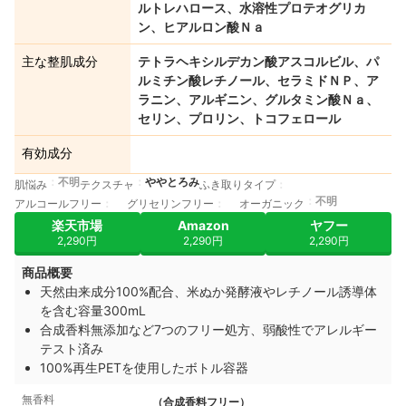
ルトレハロース、水溶性プロテオグリカ
ン、ヒアルロン酸Ｎａ
主な整肌成分
テトラヘキシルデカン酸アスコルビル、パ
ルミチン酸レチノール、セラミドＮＰ、ア
ラニン、アルギニン、グルタミン酸Ｎａ、
セリン、プロリン、トコフェロール
有効成分
不明
ややとろみ
肌悩み
テクスチャ
ふき取りタイプ
不明
アルコールフリー
グリセリンフリー
オーガニック
楽天市場
Amazon
ヤフー
2,290円
2,290円
2,290円
商品概要
天然由来成分100%配合、米ぬか発酵液やレチノール誘導体
を含む容量300mL
合成香料無添加など7つのフリー処方、弱酸性でアレルギー
テスト済み
100%再生PETを使用したボトル容器
無香料
（合成香料フリー）