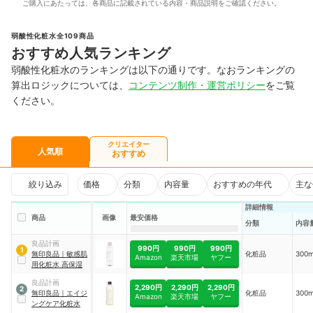
ご購入にあたっては、各商品に記載されている内容・商品説明をご確認ください。
弱酸性化粧水全109商品
おすすめ人気ランキング
弱酸性化粧水のランキングは以下の通りです。なおランキングの
算出ロジックについては、
コンテンツ制作・運営ポリシー
をご覧
ください。
クリエイター
人気順
おすすめ
絞り込み
価格
分類
内容量
おすすめの年代
主な
詳細情報
商品
画像
最安価格
分類
内容
良品計画
990円
990円
990円
1
無印良品
｜
敏感肌
化粧品
300
Amazon
楽天市場
ヤフー
用化粧水 高保湿
良品計画
2,290円
2,290円
2,290円
2
無印良品
｜
エイジ
化粧品
300
Amazon
楽天市場
ヤフー
ングケア化粧水