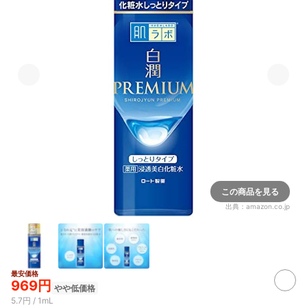
この商品を見る
出典：
amazon.co.jp
最安価格
969円
やや低価格
5.7円 / 1mL