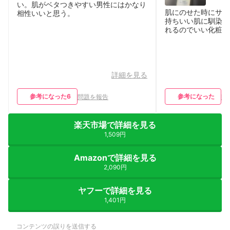
い。肌がベタつきやすい男性にはかなり
肌にのせた時にサッ
相性いいと思う。
持ちいい肌に馴染む
れるのでいい化粧水
詳細を見る
参考になった
6
参考になった
問題を報告
問
楽天市場で詳細を見る
1,509円
Amazonで詳細を見る
2,090円
ヤフーで詳細を見る
1,401円
コンテンツの誤りを送信する