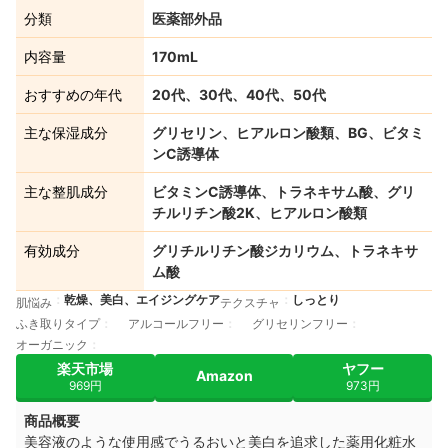
分類
医薬部外品
内容量
170mL
おすすめの年代
20代、30代、40代、50代
主な保湿成分
グリセリン、ヒアルロン酸類、BG、ビタミ
ンC誘導体
主な整肌成分
ビタミンC誘導体、トラネキサム酸、グリ
チルリチン酸2K、ヒアルロン酸類
有効成分
グリチルリチン酸ジカリウム、トラネキサ
ム酸
乾燥、美白、エイジングケア
しっとり
肌悩み
テクスチャ
ふき取りタイプ
アルコールフリー
グリセリンフリー
オーガニック
楽天市場
ヤフー
Amazon
969円
973円
商品概要
美容液のような使用感でうるおいと美白を追求した薬用化粧水