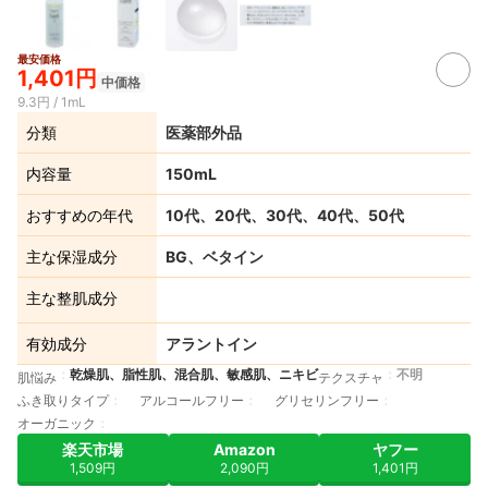
最安価格
1,401円
中価格
9.3円 / 1mL
分類
医薬部外品
内容量
150mL
おすすめの年代
10代、20代、30代、40代、50代
主な保湿成分
BG、ベタイン
主な整肌成分
有効成分
アラントイン
乾燥肌、脂性肌、混合肌、敏感肌、ニキビ
不明
肌悩み
テクスチャ
ふき取りタイプ
アルコールフリー
グリセリンフリー
オーガニック
楽天市場
Amazon
ヤフー
1,509円
2,090円
1,401円