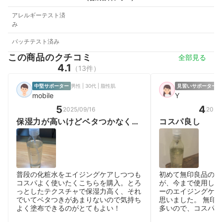
アレルギーテスト済
み
パッチテスト済み
この商品のクチコミ
全部見る
4.1
（13件）
中堅サポーター
男性 | 30代 | 脂性肌
見習いサポーター
女
mobile
Y
5
4
2025/09/16
2026
保湿力が高いけどベタつかなくて
コスパ良し
使いやすい
普段の化粧水をエイジングケアしつつも
初めて無印良品の化
コスパよく使いたくこちらを購入。とろ
が、今まで使用して
っとしたテクスチャで保湿力高く、それ
ーのエイジングケア
でいてベタつきがあまりないので気持ち
思いました。 無印
よく塗布できるのがとてもよい！
多いので、コスパ良