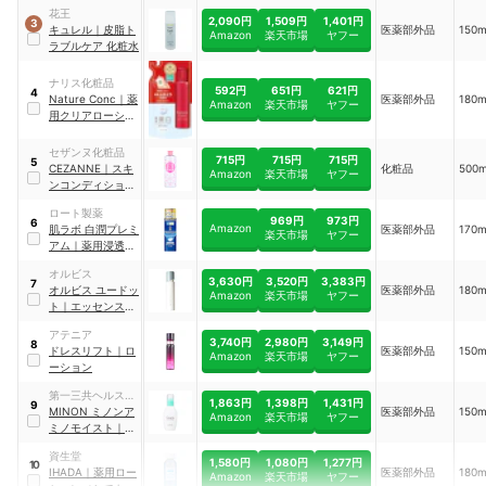
花王
2,090円
1,509円
1,401円
3
キュレル
｜
皮脂ト
医薬部外品
150
Amazon
楽天市場
ヤフー
ラブルケア 化粧水
ナリス化粧品
592円
651円
621円
4
Nature Conc
｜
薬
医薬部外品
180
Amazon
楽天市場
ヤフー
用クリアローショ
ン
セザンヌ化粧品
715円
715円
715円
5
CEZANNE
｜
スキ
化粧品
500
Amazon
楽天市場
ヤフー
ンコンディショナ
ー高保湿
ロート製薬
969円
973円
6
Amazon
肌ラボ
白潤プレミ
医薬部外品
170
楽天市場
ヤフー
アム
｜
薬用浸透美
白化粧水 しっとり
オルビス
タイプ
3,630円
3,520円
3,383円
7
オルビス ユードッ
医薬部外品
180
Amazon
楽天市場
ヤフー
ト
｜
エッセンスロ
ーション
アテニア
3,740円
2,980円
3,149円
8
ドレスリフト
｜
ロ
医薬部外品
150
Amazon
楽天市場
ヤフー
ーション
第一三共ヘルスケ
1,863円
1,398円
1,431円
9
ア
MINON
ミノンア
医薬部外品
150
Amazon
楽天市場
ヤフー
ミノモイスト
｜
薬
用アクネケア ロー
資生堂
ション
1,580円
1,080円
1,277円
10
IHADA
｜
薬用ロー
医薬部外品
180
Amazon
楽天市場
ヤフー