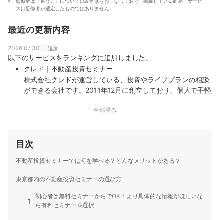
監修者は「選び方」についてのみ監修をおこなっており、掲載している商品・サービ
済を専門に解説コンテンツの制作を統括する。 また、
伊藤亮太（Ryota Ito）のプロフィール
スは監修者が選定したものではありません。
Yahoo!ファイナンスで借入や投資への疑問や基礎知識に
関する連載も担当している。
最近の更新内容
大島凱斗のプロフィール
2026.07.30
追加
以下のサービスをランキングに追加しました。
クレド｜不動産投資セミナー
株式会社クレドが運営している、投資やライフプランの相談
ができる会社です。2011年12月に創立しており、個人で手軽
に始められる投資ビジネスを支援しています。要望に応じた
全部見る
プランと、アセットアロケーション（資産分配）に着目した
投資計画も提案してくれます…
トーシンパートナーズ｜トーシンパートナーズ
目次
35年以上培ってきた経験・ノウハウ・ネットワークを駆使
し、堅実なマンション経営をサポートします。首都圏を中心
不動産投資セミナーでは何を学べる？どんなメリットがある？
に、200棟以上のデザイナーズマンションを供給。マンショ
ン経営業務を代行するトータルサポートに加え、マンション
東京都内の不動産投資セミナーの選び方
のメンテナンスや修繕プランの見…
初心者は無料セミナーからでOK！より具体的な情報がほしいな
J.P.Returns｜J.P.Returns
1
ら有料セミナーを選択
プロが厳選した物件を、仲介手数料0円で紹介しています。
はじめて不動産投資にチャレンジする人・高利回りを期待す