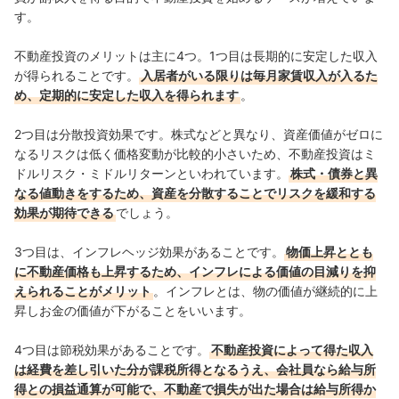
す。
不動産投資のメリットは主に4つ。1つ目は長期的に安定した収入
が得られることです。
入居者がいる限りは毎月家賃収入が入るた
め、定期的に安定した収入を得られます
。
2つ目は分散投資効果です。株式などと異なり、資産価値がゼロに
なるリスクは低く価格変動が比較的小さいため、不動産投資はミ
ドルリスク・ミドルリターンといわれています。
株式・債券と異
なる値動きをするため、資産を分散することでリスクを緩和する
効果が期待できる
でしょう。
3つ目は、インフレヘッジ効果があることです。
物価上昇ととも
に不動産価格も上昇するため、インフレによる価値の目減りを抑
えられることがメリット
。インフレとは、物の価値が継続的に上
昇しお金の価値が下がることをいいます。
4つ目は節税効果があることです。
不動産投資によって得た収入
は経費を差し引いた分が課税所得となるうえ、会社員なら給与所
得との損益通算が可能で、不動産で損失が出た場合は給与所得か