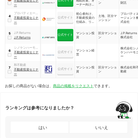
公式サイト
不動産投資セミナ
相続対策、オ
ン
財託
ーナー向けな
ー
ど
プロパティエージ
初心者向け、
プロパティ
土地、区分マ
4
公式サイト
ェント
不動産投資セミナ
不動産投資の
ージェント
ンション
仕組み、リス
式会社
ー
クヘッジ法、
物件タイプ比
J.P.Returns
マンション投
区分マンショ
J.P.Returns
5
較など
公式サイト
資
ン
株式会社
J.P.Returns
シノケンハーモニ
株式会社シ
マンション経
6
公式サイト
ー
不動産投資セミナ
ケンハーモ
営
ー
ー
和不動産
マンション投
区分マンショ
株式会社和
7
公式サイト
不動産投資セミナ
資
ン
動産
ー
お探しの商品がない場合は、
商品の掲載をリクエスト
できます。
ランキングは参考になりましたか？
はい
いいえ