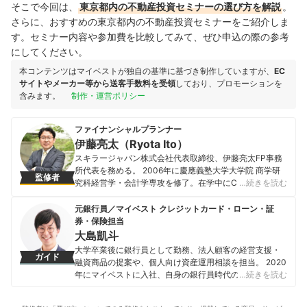
そこで今回は、
東京都内の不動産投資セミナーの選び方を解説
。
さらに、おすすめの東京都内の不動産投資セミナーをご紹介しま
す。セミナー内容や参加費を比較してみて、ぜひ申込の際の参考
にしてください。
本コンテンツはマイベストが独自の基準に基づき制作していますが、
EC
サイトやメーカー等から送客手数料を受領
しており、プロモーションを
含みます。
制作・運営ポリシー
ファイナンシャルプランナー
伊藤亮太（Ryota Ito）
スキラージャパン株式会社代表取締役、伊藤亮太FP事務
所代表を務める。 2006年に慶應義塾大学大学院 商学研
監修者
究科経営学・会計学専攻を修了。在学中にCFP®資格を取
…続きを読む
得する。卒業後、証券会社を経て2007年11月に「スキラ
ージャパン株式会社」を設立。個人の資産設計を中心と
元銀行員／マイベスト クレジットカード・ローン・証
したマネー・ライフプランニングの提案を行う傍ら、法
券・保険担当
人に対する経営コンサルティング、相続・事業承継設
大島凱斗
計・保険設計の提案・サポート等を行う。 金融をテーマ
大学卒業後に銀行員として勤務、法人顧客の経営支援・
ガイド
にした豊富な講演実績を持つほか、CFP®受験講座の講師
融資商品の提案や、個人向け資産運用相談を担当。 2020
としても活躍する。著書に、『ゼロからわかる金融入門
年にマイベストに入社、自身の銀行員時代の経験を活か
…続きを読む
基本と常識』『高配当投資ランキング大全』『7日でマス
し、カードローン・クレジットカード・生命保険・損害
ターNISA&iDeCoがおもしろいくらいわかる本』等があ
保険・株式投資などの金融サービスやキャッシュレス決
る。