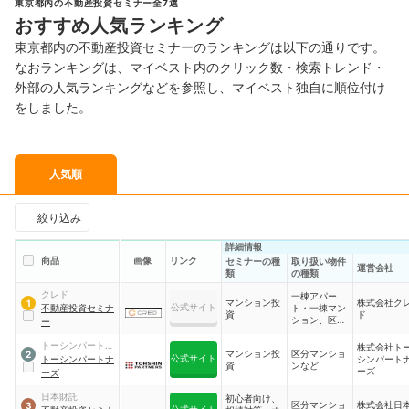
東京都内の不動産投資セミナー全7選
おすすめ人気ランキング
東京都内の不動産投資セミナーのランキングは以下の通りです。
なおランキングは、マイベスト内のクリック数・検索トレンド・
外部の人気ランキングなどを参照し、マイベスト独自に順位付け
をしました。
人気順
絞り込み
詳細情報
商品
画像
リンク
セミナーの種
取り扱い物件
運営会社
類
の種類
クレド
一棟アパー
マンション投
株式会社ク
1
公式サイト
不動産投資セミナ
ト・一棟マン
資
ド
ション、区分
ー
マンション
トーシンパートナ
株式会社ト
マンション投
区分マンショ
2
公式サイト
ーズ
トーシンパートナ
シンパート
資
ンなど
ーズ
ーズ
日本財託
初心者向け、
区分マンショ
株式会社日
3