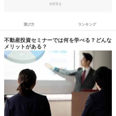
知りたいことは概要？運営？自分の知識のレベルや目的に合っ
2
全部見る
る人・キャピタルゲインを狙いたい人など、ニーズに合った
たセミナーを選ぼう
3タイプの物件を用意。リスクが少なく、安定的な資産形成
3
疑問を解消したいなら個別で相談しやすい少人数制がおすすめ
を実現するために辿り着いたライン…
シノケンハーモニー｜不動産投資セミナー
選び方
ランキング
4
すき間時間に学習したい人はオンラインセミナーをチョイス
4万人以上の参加実績を誇る不動産投資セミナー。入門講座
やオンラインセミナー、個別セミナーを開催しており、時間
主催者・講師の実績もチェック！物件所有戸数やオーナー数が
5
不動産投資セミナーでは何を学べる？どんな
がない人でも都合に合わせて参加できます。メインの不動産
より多い会社を選ぼう
投資セミナーは、投資のメリットやリスクを中心に、マンシ
メリットがある？
東京都内の不動産投資セミナー全7選おすすめ人気ランキング
ョン経営のプロから本音を聞けます…
和不動産｜不動産投資セミナー
不動産投資セミナーに参加する前に準備することは？
株式会社和不動産が運営している、投資用ワンルームマンシ
ョンの販売や不動産投資セミナーをおこなう会社です。1978
そもそも不動産投資とは？どんなメリットがある？
年10月に設立されており、物件選び・運用方法・賃貸管理・
節税についてなど、さまざまなテーマのセミナーを用意して
不動産投資のデメリットは？
います。不動産投資セミナー…
不動産投資のリスクとその対策は？
不動産投資は会社員でもできる？