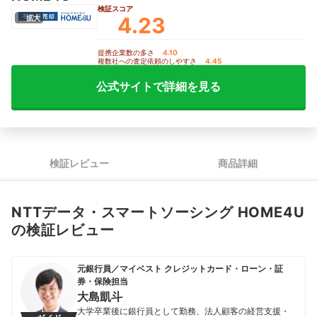
検証スコア
4.23
拡大
提携企業数の多さ
4.10
｜
複数社への査定依頼のしやすさ
4.45
公式サイトで詳細を見る
検証レビュー
商品詳細
NTTデータ・スマートソーシング HOME4U
の検証レビュー
元銀行員／マイベスト クレジットカード・ローン・証
券・保険担当
大島凱斗
大学卒業後に銀行員として勤務、法人顧客の経営支援・