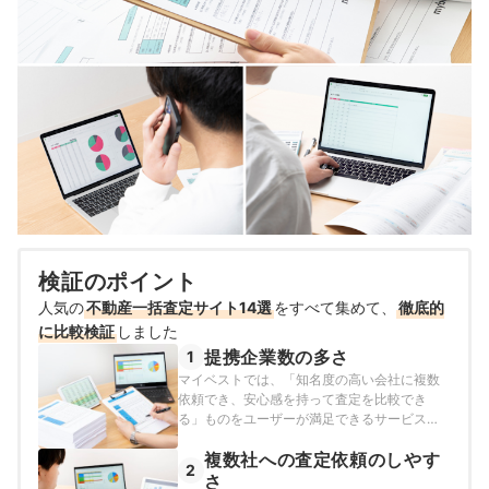
検証のポイント
人気の
不動産一括査定サイト14選
をすべて集めて、
徹底的
に比較検証
しました
提携企業数の多さ
1
マイベストでは、「知名度の高い会社に複数
依頼でき、安心感を持って査定を比較でき
る」ものをユーザーが満足できるサービスと
し、以下の方法で検証を行いました。2026年
複数社への査定依頼のしやす
7月13日時点の情報をもとに検証を行っていま
2
す。
さ