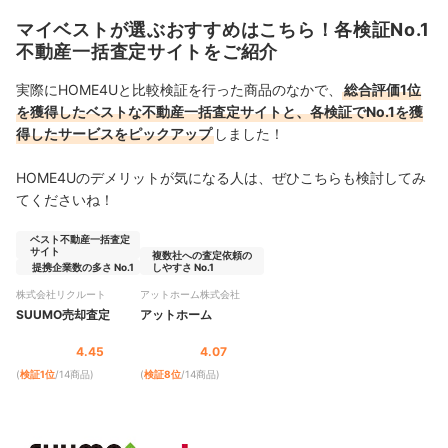
マイベストが選ぶおすすめはこちら！各検証No.1
不動産一括査定サイトをご紹介
実際にHOME4Uと比較検証を行った商品のなかで、
総合評価1位
を獲得したベストな不動産一括査定サイトと、各検証でNo.1を獲
得したサービスをピックアップ
しました！
HOME4Uのデメリットが気になる人は、ぜひこちらも検討してみ
てくださいね！
ベスト不動産一括査定
サイト
複数社への査定依頼の
提携企業数の多さ No.1
しやすさ No.1
株式会社リクルート
アットホーム株式会社
SUUMO売却査定
アットホーム
4.45
4.07
(
検証1位
/14商品
)
(
検証8位
/14商品
)