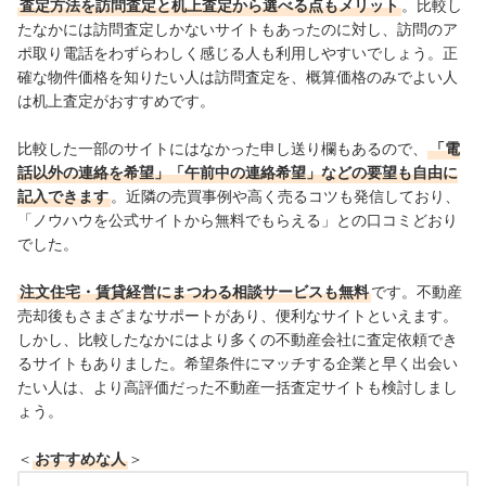
査定方法を訪問査定と机上査定から選べる点もメリット
。比較し
たなかには訪問査定しかないサイトもあったのに対し、訪問のア
ポ取り電話をわずらわしく感じる人も利用しやすいでしょう。正
確な物件価格を知りたい人は訪問査定を、概算価格のみでよい人
は机上査定がおすすめです。
比較した一部のサイトにはなかった申し送り欄もあるので、
「電
話以外の連絡を希望」「午前中の連絡希望」などの要望も自由に
記入できます
。近隣の売買事例や高く売るコツも発信しており、
「ノウハウを公式サイトから無料でもらえる」との口コミどおり
でした。
注文住宅・賃貸経営にまつわる相談サービスも無料
です。不動産
売却後もさまざまなサポートがあり、便利なサイトといえます。
しかし、比較したなかにはより多くの不動産会社に査定依頼でき
るサイトもありました。希望条件にマッチする企業と早く出会い
たい人は、より高評価だった不動産一括査定サイトも検討しまし
ょう。
＜
おすすめな人
＞