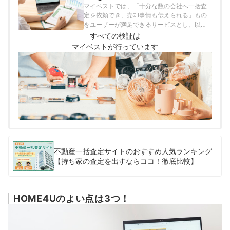
マイベストでは、「十分な数の会社へ一括査
定を依頼でき、売却事情も伝えられる」もの
をユーザーが満足できるサービスとし、以下
の方法で検証を行いました。2026年7月13日
すべての検証は
時点の情報をもとに検証を行っています。
マイベストが行っています
不動産一括査定サイトのおすすめ人気ランキング
【持ち家の査定を出すならココ！徹底比較】
HOME4Uのよい点は3つ！