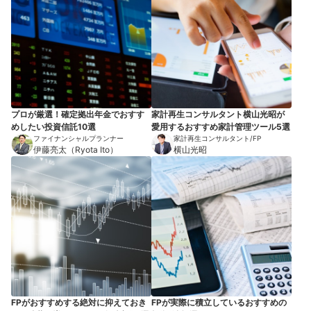
プロが厳選！確定拠出年金でおすす
家計再生コンサルタント横山光昭が
めしたい投資信託10選
愛用するおすすめ家計管理ツール5選
ファイナンシャルプランナー
家計再生コンサルタント/FP
伊藤亮太（Ryota Ito）
横山光昭
FPがおすすめする絶対に抑えておき
FPが実際に積立しているおすすめの