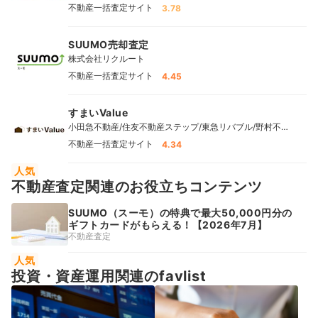
不動産一括査定サイト
3.78
SUUMO売却査定
株式会社リクルート
不動産一括査定サイト
4.45
すまいValue
小田急不動産/住友不動産ステップ/東急リバブル/野村不動
産ソリューションズ/三井不動産リアルティ/三菱地所ハウス
不動産一括査定サイト
4.34
ネット
人気
不動産査定関連のお役立ちコンテンツ
SUUMO（スーモ）の特典で最大50,000円分の
ギフトカードがもらえる！【2026年7月】
不動産査定
人気
投資・資産運用関連のfavlist