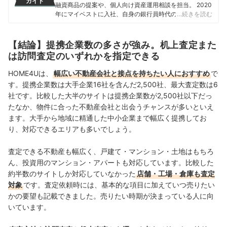
ガイド
融資商品の提案や、個人向け資産運用相談を担当。 2020
年にマイベストに入社、自身の銀行員時代の経験を活か
…続きを読む
し、カードローン・クレジットカード・生命保険・損害
保険・株式投資などの金融サービスやキャッシュレス決
済を専門に解説コンテンツの制作を統括する。 また、
【結論】提携企業数の多さが強み。机上査定また
Yahoo!ファイナンスで借入や投資への疑問や基礎知識に
は訪問査定のいずれかを指定できる
関する連載も担当している。
大島凱斗のプロフィール
HOME4Uは、
幅広い不動産会社と接点を持ちたい人におすすめ
で
す。提携企業数は大手企業16社を含んだ2,500社、最大査定数は6
社です。比較した大半のサイトは提携企業数が2,500社以下だっ
たなか、物件に合った不動産会社と出会うチャンスが多いといえ
ます。大手から地域に精通した中小企業まで幅広く提携してお
り、対応できるエリアも多いでしょう。
査定できる不動産も幅広く、戸建て・マンション・土地はもちろ
ん、投資用のマンション・アパートも対応しています。比較した
約半数のサイトしか対応していなかった
店舗・工場・倉庫も査定
対象
です。査定依頼時には、基本的な項目に加えていつ売りたい
かの要望も記載できました。売りたい時期が決まっている人に向
いています。