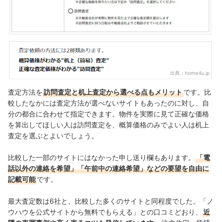
出典：
home4u.jp
査定方法を
訪問査定と机上査定から選べる点もメリット
です。比
較したなかには査定方法が選べないサイトもあったのに対し、自
分の都合に合わせて指定できます。物件を実際に見て正確な価格
を算出してほしい人は訪問査定を、概算価格のみでよい人は机上
査定を選ぶとよいでしょう。
比較した一部のサイトにはなかった申し送り欄もあります。
「電
話以外の連絡を希望」「午前中の連絡希望」などの要望を自由に
記載可能
です。
最大査定数は6社と、比較した多くのサイトと同程度でした。「ノ
ウハウを公式サイトから無料でもらえる」との口コミどおり、
近