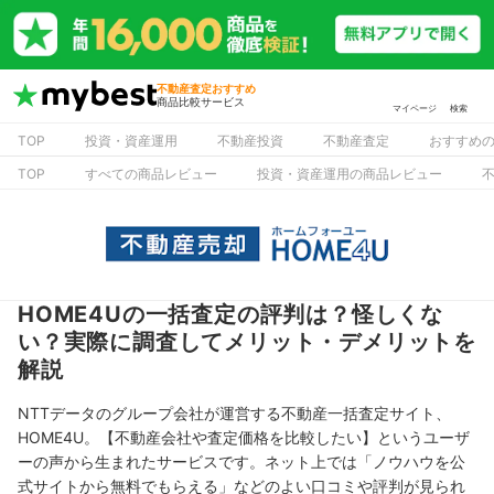
不動産査定おすすめ
商品比較サービス
マイページ
検索
TOP
投資・資産運用
不動産投資
不動産査定
おすすめ
TOP
すべての商品レビュー
投資・資産運用の商品レビュー
HOME4Uの一括査定の評判は？怪しくな
い？実際に調査してメリット・デメリットを
解説
NTTデータのグループ会社が運営する不動産一括査定サイト、
HOME4U。【不動産会社や査定価格を比較したい】というユーザ
ーの声から生まれたサービスです。ネット上では「ノウハウを公
式サイトから無料でもらえる」などのよい口コミや評判が見られ