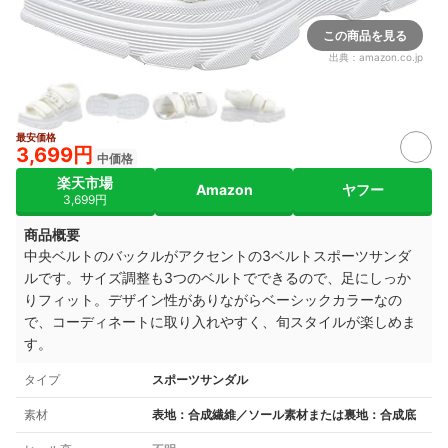
この商品を見る
出典：
amazon.co.jp
最安価格
3,699円
中価格
楽天市場
Amazon
ヤフー
3,699円
商品概要
中央ベルトのバックルがアクセントの3
ベルトスポーツサンダ
ルです。
サイズ調整も3つのベルトでできるので、足にしっか
りフィット。
デザイン性がありながらベーシックカラーなの
で、コーディネートに取り入れやすく、旬スタイルが楽しめま
す。
タイプ
スポーツサンダル
素材
表地：合成繊維／ソール素材または裏地：合成底