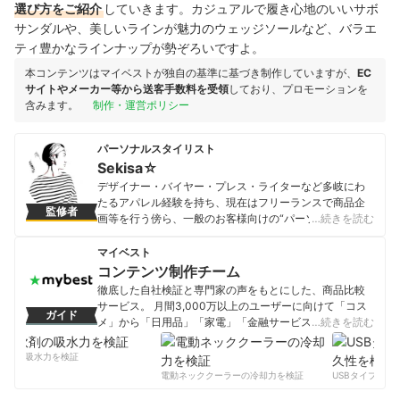
選び方をご紹介
していきます。カジュアルで履き心地のいいサボ
サンダルや、美しいラインが魅力のウェッジソールなど、バラエ
ティ豊かなラインナップが勢ぞろいですよ。
本コンテンツはマイベストが独自の基準に基づき制作していますが、
EC
サイトやメーカー等から送客手数料を受領
しており、プロモーションを
含みます。
制作・運営ポリシー
パーソナルスタイリスト
Sekisa☆
デザイナー・バイヤー・プレス・ライターなど多岐にわ
たるアパレル経験を持ち、現在はフリーランスで商品企
監修者
画等を行う傍ら、一般のお客様向けの“パーソナルスタイ
…続きを読む
リスト”として活動。20代の学生から50代の主婦まで幅
広い年齢層の顧客に向け、丁寧なカウンセリングと長年
マイベスト
のアパレルの知識と経験を元に「似合う」だけではな
コンテンツ制作チーム
い、お客様の気持ちに寄り添ったスタイリングに定評が
徹底した自社検証と専門家の声をもとにした、商品比較
ある。得意なファッションジャンルはトラッド、モー
サービス。 月間3,000万以上のユーザーに向けて「コス
ガイド
ド、ストリートなど雑食系。
メ」から「日用品」「家電」「金融サービス」まで、ベ
…続きを読む
Sekisa☆のプロフィール
ストな商品を選んでもらうために、毎日コンテンツを制
作中。
剤の吸水力を検証
コンテンツ制作チームのプロフィール
電動ネッククーラーの冷却力を検証
USBタイプCケー