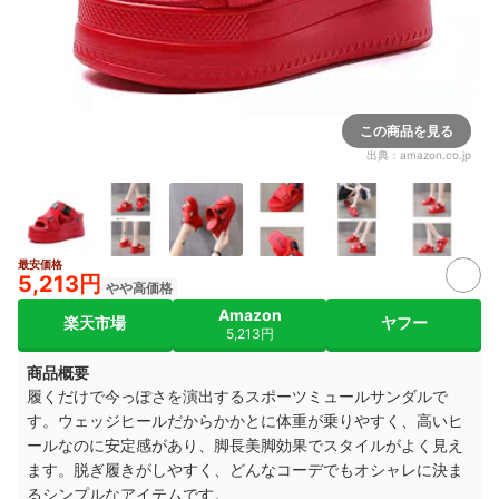
この商品を見る
出典：
amazon.co.jp
最安価格
5,213円
やや高価格
Amazon
楽天市場
ヤフー
5,213円
商品概要
履くだけで今っぽさを演出するスポーツミュールサンダルで
す。ウェッジヒールだからかかとに体重が乗りやすく、高いヒ
ールなのに安定感があり、脚長美脚効果でスタイルがよく見え
ます。脱ぎ履きがしやすく、どんなコーデでもオシャレに決ま
るシンプルなアイテムです。