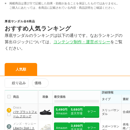
掲載商品は選び方で記載した効果・効能があることを保証したものではありません。
ご購入にあたっては、各商品に記載されている内容・商品説明をご確認ください。
厚底サンダル全6商品
おすすめ人気ランキング
厚底サンダルのランキングは以下の通りです。なおランキングの
算出ロジックについては、
コンテンツ制作・運営ポリシー
をご覧
ください。
人気順
絞り込み
価格
詳細情報
商品
画像
最安価格
タイプ
素材
Crocs
5,490円
5,680円
スリッパサン
1
ヤフー
バヤ プラットフォ
合成
Amazon
楽天市場
ダル
ーム クロッグ
メンズ・サンエー
表地
3,699円
スポーツサン
2
Amazon
ヤフー
Liberty Doll
｜
ス
維／
楽天市場
ダル