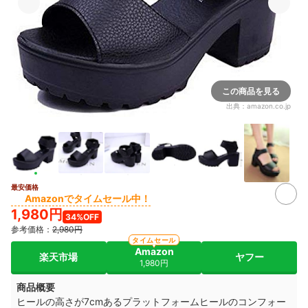
この商品を見る
出典：
amazon.co.jp
最安価格
Amazonでタイムセール中！
1,980円
34%OFF
参考価格：
2,980円
タイムセール
Amazon
楽天市場
ヤフー
1,980円
商品概要
ヒールの高さが7cmあるプラットフォームヒールのコンフォー