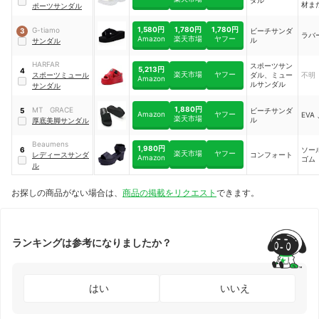
材ま
ポーツサンダル
地：
1,580円
1,780円
1,780円
G-tiamo
ビーチサンダ
3
ラバー
Amazon
楽天市場
ヤフー
ル
サンダル
HARFAR
スポーツサン
5,213円
4
楽天市場
ヤフー
スポーツミュール
ダル、ミュー
不明
Amazon
ルサンダル
サンダル
1,880円
MT GRACE
ビーチサンダ
5
Amazon
ヤフー
EVA
楽天市場
ル
厚底美脚サンダル
Beaumens
1,980円
ソー
6
楽天市場
ヤフー
レディースサンダ
コンフォート
Amazon
ゴム
ル
お探しの商品がない場合は、
商品の掲載をリクエスト
できます。
ランキングは参考になりましたか？
はい
いいえ