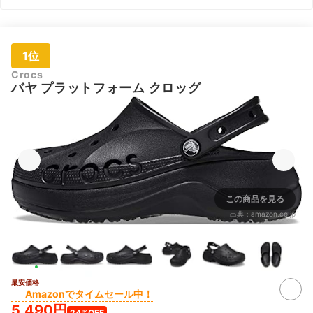
1位
Crocs
バヤ プラットフォーム クロッグ
この商品を見る
出典：
amazon.co.jp
最安価格
Amazonでタイムセール中！
5,490円
24%OFF