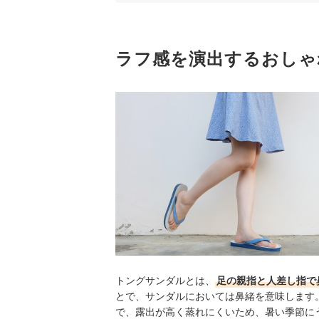
4
人気ブランドのアイテムもチェックしてお
ラフ感を演出するおしゃ
トングサンダル全12商品おすすめ人気ランキング
トングサンダルを使ったおすすめコーデは？
水辺のレジャーならレディースビーチサンダルも
トングサンダルの売れ筋ランキングもチェック！
トングサンダルとは、
足の親指と人差し指で
とで、サンダルにおいては鼻緒を意味します
で、露出が高く蒸れにくいため、暑い季節に