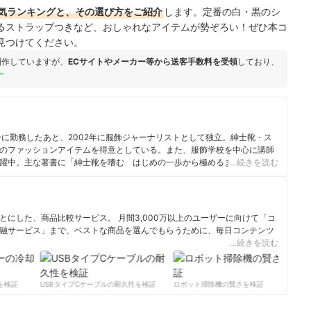
気ランキングと、その選び方をご紹介
します。定番の白・黒のシ
るストラップつきなど、おしゃれなアイテムが勢ぞろい！ぜひ本コ
見つけてください。
制作していますが、
ECサイトやメーカー等から送客手数料を受領
しており、
ー
ーに勤務したあと、2002年に服飾ジャーナリストとして独立。紳士靴・ス
のファッションアイテムを得意としている。また、服飾学校を中心に講師
躍中。主な著書に「紳士靴を嗜む はじめの一歩から極めるまで」「紳士
…続きを読む
ぶ」（いずれも朝日新聞出版）
にした、商品比較サービス。 月間3,000万以上のユーザーに向けて「コ
融サービス」まで、ベストな商品を選んでもらうために、毎日コンテンツ
…続きを読む
ィール
検証
USBタイプCケーブルの耐久性を検証
ロボット掃除機の賢さを検証
サ