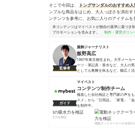
そこで今回は、
トングサンダルのおすすめ人
ンプルな商品をはじめ、大人っぽさを演出す
ンテンツを参考に、お気に入りのアイテムを
本コンテンツはマイベストが独自の基準に基づき
プロモーションを含みます。
制作・運営ポリシ
服飾ジャーナリスト
飯野高広
1967年東京都生まれ。大手メーカ
ーツ・筆記具・香水など、大人の男
監修者
としても教鞭を執るなど、幅広く活
服を嗜む 身体と心に合う一着を選
飯野高広のプロフィール
マイベスト
コンテンツ制作チーム
徹底した自社検証と専門家の声をもと
スメ」から「日用品」「家電」「金
ガイド
を制作中。
コンテンツ制作チームのプロフ
柔軟剤の吸水力を検証
電動ネッククーラーの冷却力を