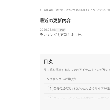
監修者は「選び方」についてのみ監修をおこなっており、掲
最近の更新内容
2026.08.08
更新
ランキングを更新しました。
目次
ラフ感を演出するおしゃれアイテム！トングサン
トングサンダルの選び方
1
自分の足の実寸にぴったり合うサイズが理
2
アッパー・インソールの素材はコーデのイ
3
指の痛みが心配なら、柔らかく太めの鼻緒