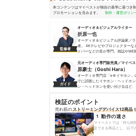
本コンテンツはマイベストが独自の基準に基づき
プロモーションを含みます。
制作・運営ポリシ
オーディオ＆ビジュアルライター
折原一也
オーディオ＆ビジュアル評論家／ライタ
者。 4Kテレビやプロジェクター
監修者
ドバーなどの音が専門。雑誌やWEB
以上をテストしてレビュー。 執筆媒
日経トレンディ、家電批評、MONO
元オーディオ専門販売員／マイベス
オーディオ＆ビジュアルコーナーの
原豪士（Goshi Hara）
のオーディオ＆ビジュアル機器を、
オーディオ専門店「e☆イヤホン」
を務めている。 オーディオ＆ビジュ
でに試聴したイヤホン・ヘッドホン
ガイド
ル」も運営中。
ン・ヘッドホンを使い分けるほど、音
折原一也のプロフィール
し、豊富な知識を活かしてオーディ
する」をモットーに、ユーザーに寄
検証のポイント
原豪士（Goshi Hara）のプロ
売れ筋の
ストリーミングデバイス12商品
動作の速さ
1
マイベストでは「待ち時
足できる商品とし、以下