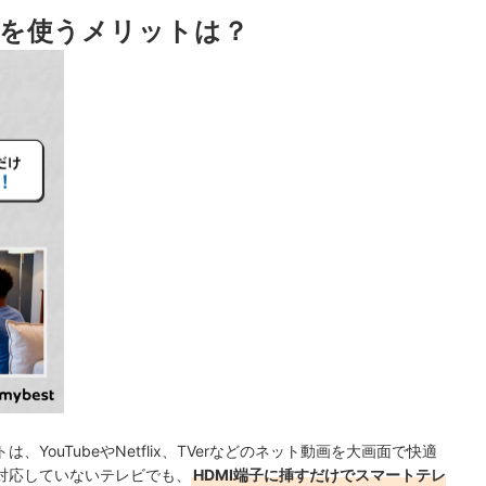
を使うメリットは？
ンキング
徹底比較！
ェック！
ouTubeやNetflix、TVerなどのネット動画を大画面で快適
対応していないテレビでも、
HDMI端子に挿すだけでスマートテレ