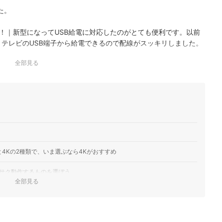
た。
！｜新型になってUSB給電に対応したのがとても便利です。以前
、テレビのUSB端子から給電できるので配線がスッキリしました。
rime VideoやNetflix、TVe…
全部見る
TV Stickを長年使っていましたが、買い替えて正解でした。もっと
は画質です。4K対応テレビで見る
eの臨場感が全然違います…
4Kの2種類で、いま選ぶなら4Kがおすすめ
サク動作するものを選ぼう
全部見る
eamer・Apple TV。迷ったらFire TVがおすすめ
マットを確認