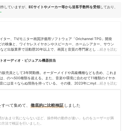
制作していますが、
ECサイトやメーカー等から送客手数料を受領
しており、
ー
ー、TV/モニター画質評価用ソフトウェア「Orichannel TPG」開発
などの映像と、ワイヤレスイヤホンやスピーカー、ホームシアター、サウン
など出版業界で活動歴20年以上で、画質と音質の専門家として3000製品
…続きを読む
体はオーディオ＆ビジュアル専門サイトPhileweb、モノ・トレンド誌の
QLO、グッズプレス、＆GP、価格.comマガジンなど多数。テレビ番組の
トオーディオ・ビジュアル機器担当
監修や出演も。 2009年より高画質・高音質、そしてライフスタイル志向
家電量販店等の投票と共に選出するVGP（ビジュアルグランプリ）審査員
の販売員として3年間勤務。オーダーメイドや高級機種なども含め、これま
アル関連のガジェットをレビューするYouTubeチャンネル「オリチャンネ
は、のべ500種類を超える。また、音楽や環境に合わせて11種類のイヤホ
には並々ならぬ情熱を持っている。 その後、2023年にmybestへ入社
…続きを読む
オ・ビジュアル機器のガイドを担当。「顧客のニーズを真摯に考えて提案
り添った企画・コンテンツ制作を日々行っている。
フィール
をすべて集めて、
徹底的に比較検証
しました
間があまり気にならないほど、操作時の動作が速い」ものをユーザーが満
の方法で検証を行いました。