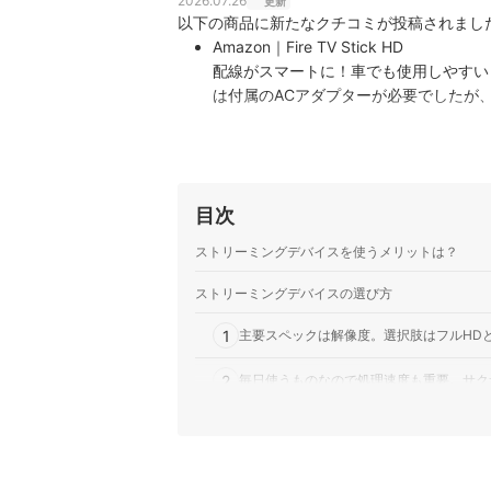
2026.07.26
更新
以下の商品に新たなクチコミが投稿されまし
Amazon｜Fire TV Stick HD
配線がスマートに！車でも使用しやすい
は付属のACアダプターが必要でしたが
セットアップも簡単で動作も快適。リモコンにはP
Amazon｜Fire TV Stick 4K Select
旧型からの乗り換えです｜旧型のFire 
早く買い替えればよかったと思うくらい満足しています。 一番驚いたの
目次
と映像がとても綺麗で、映画やYouTub
ストリーミングデバイスを使うメリットは？
ストリーミングデバイスの選び方
1
主要スペックは解像度。選択肢はフルHDと
2
毎日使うものなので処理速度も重要。サク
3
代表シリーズはFire TV・Google TV Str
4
迫力のサウンドを楽しむなら、対応フォー