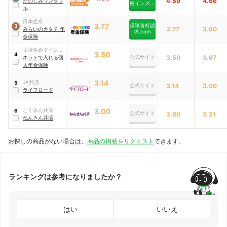
4.59
4.66
たのしみワンダフ
較インズウ
ル
ェブ
日本生命
3.77
保険資料請
3
3.77
3.60
みらいのカタチ 年
求.com
金保険
太陽生命ダイレク
3.50
4
公式サイト
3.50
3.67
ト
ネットで入れる個
人年金保険
3.14
JA共済
5
公式サイト
3.14
3.00
ライフロード
こくみん共済
3.00
6
公式サイト
3.00
3.21
ねんきん共済
お探しの商品がない場合は、
商品の掲載をリクエスト
できます。
ランキングは参考になりましたか？
はい
いいえ