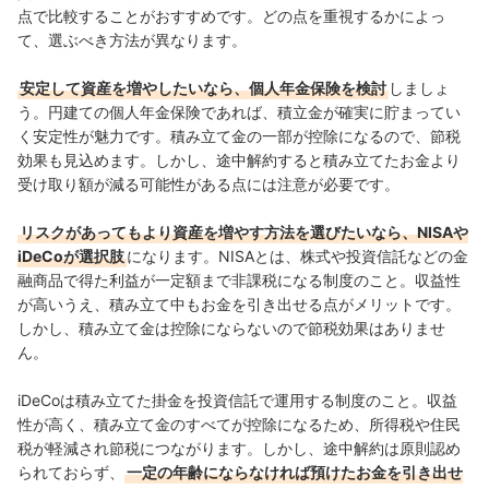
点で比較することがおすすめです。
どの点を重視するかによっ
て、選ぶべき方法が異なります。
安定して資産を増やしたいなら、個人年金保険を検討
しましょ
う。円建ての個人年金保険であれば、積立金が確実に貯まってい
く安定性が魅力です。積み立て金の一部が控除になるので、節税
効果も見込めます。しかし、途中解約すると積み立てたお金より
受け取り額が減る可能性がある点には注意が必要です。
リスクがあってもより資産を増やす方法を選びたいなら
、NISAや
iDeCoが選択肢
になります。NISAとは、株式や投資信託などの金
融商品で得た利益が一定額まで非課税になる制度
のこと。
収益性
が高いうえ、積み立て中もお金を引き出せる点がメリットです。
しかし、
積み立て金は控除にならないので節税効果はありませ
ん。
iDeCoは積み立てた掛金を投資信託で運用する制度のこと。収益
性が高く、積み立て金のすべてが控除になるため、所得税や住民
税が軽減され節税につながります。しかし、途中解約は原則認め
られておらず、
一定の年齢にならなければ預けたお金を引き出せ