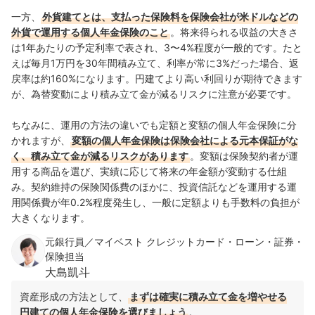
一方、
外貨建てとは、支払った保険料を保険会社が米ドルなどの
外貨で運用する個人年金保険のこと
。将来得られる収益の大きさ
は1年あたりの予定利率で表され、3〜4%程度が一般的です。たと
えば毎月1万円を30年間積み立て、利率が常に3%だった場合、返
戻率は約160%になります。円建てより高い利回りが期待できます
が、為替変動により積み立て金が減るリスクに注意が必要です。
ちなみに、運用の方法の違いでも定額と変額の個人年金保険に分
かれますが、
変額の個人年金保険は保険会社による元本保証がな
く、積み立て金が減るリスクがあります
。変額は保険契約者が運
用する商品を選び、実績に応じて将来の年金額が変動する仕組
み。契約維持の保険関係費のほかに、投資信託などを運用する運
用関係費が年0.2%程度発生し、一般に定額よりも手数料の負担が
大きくなります。
元銀行員／マイベスト クレジットカード・ローン・証券・
保険担当
大島凱斗
資産形成の方法として、
まずは確実に積み立て金を増やせる
円建ての個人年金保険を選びましょう
。