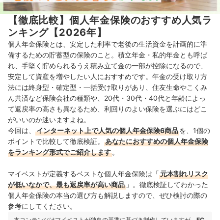
【徹底比較】個人年金保険のおすすめ人気ラ
ンキング【2026年】
個人年金保険とは、安定した利率で
老後の生活資金を計画的に準
備するための貯蓄型の保険のこと。積立年金・私的年金とも呼ば
れ、
手堅く貯められるうえ
積み立て金の一部が控除になるので、
安定して資産を増やしたい人におすすめです。
年金の受け取り方
法には終身型・確定型・一括受け取りがあり、
住友生命やこくみ
ん共済など保険会社の種類や、
20代・30代・40代と年齢によっ
て
返戻率の高さも異なるため、利回りのよい保険を選ぶにはどこ
がいいのか迷いますよね。
今回は、
インターネット上で人気の個人年金保険6商品
を、1個の
ポイントで比較して徹底検証。
あなたにおすすめの個人年金保険
をランキング形式でご紹介します
。
マイベストが定義するベストな個人年金保険は「
元本割れリスク
が低いなかで、最も返戻率が高い商品
」。徹底検証してわかった
個人年金保険の本当の選び方も解説しますので、ぜひ検討の際の
参考にしてください。
本コンテンツはマイベストが独自の基準に基づき制作していますが、
EC