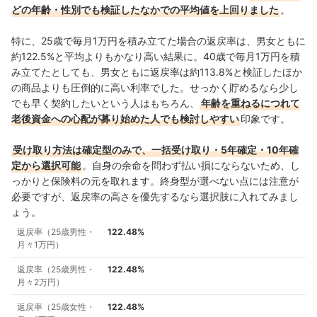
どの年齢・性別でも検証したなかでの平均値を上回りました
。
特に、25歳で毎月1万円を積み立てた場合の返戻率は、男女ともに
約122.5%と平均よりもかなり高い結果に。40歳で毎月1万円を積
み立てたとしても、男女ともに返戻率は約113.8%と検証したほか
の商品よりも圧倒的に高い利率でした。せっかく貯めるなら少し
でも早く契約したいという人はもちろん、
年齢を重ねるにつれて
老後資金への心配が募り始めた人でも検討しやすい
印象です。
受け取り方法は確定型のみで、一括受け取り・5年確定・10年確
定から選択可能
。自身の余命を問わず払い損にならないため、し
っかりと保険料の元を取れます。終身型が選べない点には注意が
必要ですが、返戻率の高さを優先するなら選択肢に入れてみまし
ょう。
返戻率（25歳男性・
122.48%
月々1万円）
返戻率（25歳男性・
122.48%
月々2万円）
返戻率（25歳女性・
122.48%