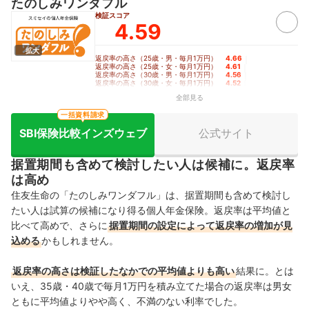
たのしみワンダフル
検証スコア
4.59
拡大
返戻率の高さ（25歳・男・毎月1万円）
4.66
｜
返戻率の高さ（25歳・女・毎月1万円）
4.61
｜
返戻率の高さ（30歳・男・毎月1万円）
4.56
｜
返戻率の高さ（30歳・女・毎月1万円）
4.52
｜
返戻率の高さ（35歳・男・毎月1万円）
4.59
｜
全部見る
返戻率の高さ（35歳・女・毎月1万円）
4.54
｜
返戻率の高さ（40歳・男・毎月1万円）
3.95
｜
一括資料請求
返戻率の高さ（40歳・女・毎月1万円）
3.83
SBI保険比較インズウェブ
公式サイト
据置期間も含めて検討したい人は候補に。返戻率
は高め
住友生命の「たのしみワンダフル」は、据置期間も含めて検討し
たい人は試算の候補になり得る個人年金保険。返戻率は平均値と
比べて高めで、さらに
据置期間の設定によって返戻率の増加が見
込める
かもしれません。
返戻率の高さは検証したなかでの平均値よりも高い
結果に。とは
いえ、35歳・40歳で毎月1万円を積み立てた場合の返戻率は男女
ともに平均値よりやや高く、不満のない利率でした。