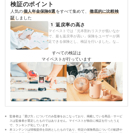
保険・株式投資などの金融サービスやキャッシュレス決
検証のポイント
済を専門に解説コンテンツの制作を統括する。 また、
人気の
個人年金保険6選
Yahoo!ファイナンスで借入や投資への疑問や基礎知識に
をすべて集めて、
徹底的に比較検
関する連載も担当している。
証
しました
大島凱斗のプロフィール
返戻率の高さ
1
マイベストでは「元本割れリスクが低いなか
で、最も返戻率が高い」保険をユーザーが満
足できる保険とし、検証を行いました。な
お、デフォルトで表示される「おすすめ順」
のランキングは、35歳男性が毎月1万円を65
すべての検証は
歳まで積み立てたときの返戻率の高さで評価
マイベストが行っています
して作成しています。総合評価において本検
証軸が占める割合は100%です。今回の返戻率
の評価は、平均3.83点・最高5.00点・最低
3.00点でした。2026年3月25日時点の情報を
もとに検証を行なっています。
監修者は「選び方」についてのみ監修をおこなっており、掲載している商品・サービ
スは監修者が選定したものではありません。マイベストが独自に検証を行ったうえ
で、ランキング化しています。
本コンテンツは情報提供を目的としたものであり、特定の保険商品についての勧誘や