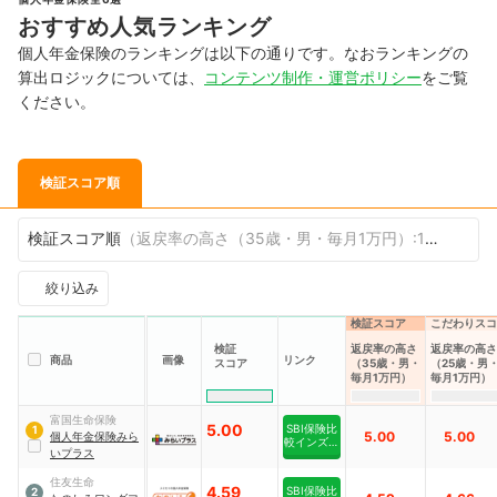
おすすめ人気ランキング
個人年金保険のランキングは以下の通りです。なおランキングの
算出ロジックについては、
コンテンツ制作・運営ポリシー
をご覧
ください。
検証スコア順
検証スコア順
（
返戻率の高さ（35歳・男・毎月1万円）:100%
）
絞り込み
検証スコア
こだわりスコ
検証
返戻率の高さ
返戻率の高さ
商品
画像
リンク
スコア
（35歳・男・
（25歳・男
毎月1万円）
毎月1万円）
富国生命保険
5.00
SBI保険比
1
5.00
5.00
個人年金保険みら
較インズウ
いプラス
ェブ
住友生命
4.59
SBI保険比
2