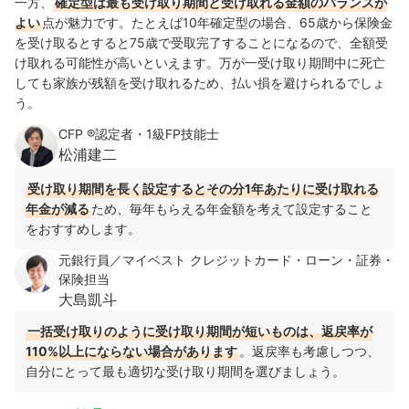
一方、
確定型は最も受け取り期間と受け取れる金額のバランスが
よい
点が魅力です。たとえば10年確定型の場合、65歳から保険金
を受け取るとすると75歳で受取完了することになるので、全額受
け取れる可能性が高いといえます。万が一受け取り期間中に死亡
しても家族が残額を受け取れるため、払い損を避けられるでしょ
う。
CFP ®認定者・1級FP技能士
松浦建二
受け取り期間を長く設定するとその分1年あたりに受け取れる
年金が減る
ため、毎年もらえる年金額を考えて設定すること
をおすすめします。
元銀行員／マイベスト クレジットカード・ローン・証券・
保険担当
大島凱斗
一括受け取りのように受け取り期間が短いものは、返戻率が
110%以上にならない場合があります
。返戻率も考慮しつつ、
自分にとって最も適切な受け取り期間を選びましょう。