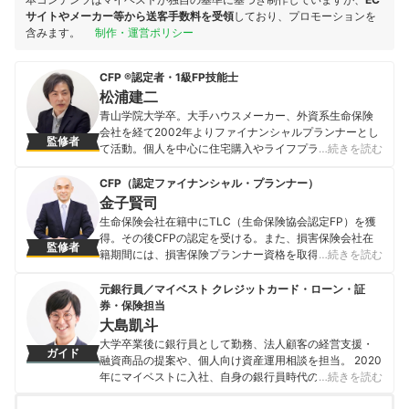
サイトやメーカー等から送客手数料を受領
しており、プロモーションを
含みます。
制作・運営ポリシー
CFP ®認定者・1級FP技能士
松浦建二
青山学院大学卒。大手ハウスメーカー、外資系生命保険
会社を経て2002年よりファイナンシャルプランナーとし
監修者
て活動。個人を中心に住宅購入やライフプラン・保障設
…続きを読む
計・節税・運用等の相談業務をはじめ、生命保険や不動
産分野を中心に、一般消費者やファイナンシャルプラン
CFP（認定ファイナンシャル・プランナー）
ナー向けセミナーの講師なども務めている。青山学院大
金子賢司
学非常勤講師。オールアバウトマネーガイド。
生命保険会社在籍中にTLC（生命保険協会認定FP）を獲
松浦建二のプロフィール
得。その後CFPの認定を受ける。また、損害保険会社在
監修者
籍期間には、損害保険プランナー資格を取得。 2011年か
…続きを読む
らは「人々に複雑な保険の仕組みをわかりやすく説明す
る」ことをモットーに、独立系FPとして活動。個人/法人
元銀行員／マイベスト クレジットカード・ローン・証
からの相談業務や北海道のテレビ番組のコメンテータ
券・保険担当
ー、Webライティング、セミナーなど活躍の場は多岐に
大島凱斗
渡っており、日本FP協会道央支部の幹事も務めている。
大学卒業後に銀行員として勤務、法人顧客の経営支援・
ガイド
金子賢司のプロフィール
融資商品の提案や、個人向け資産運用相談を担当。 2020
年にマイベストに入社、自身の銀行員時代の経験を活か
…続きを読む
し、カードローン・クレジットカード・生命保険・損害