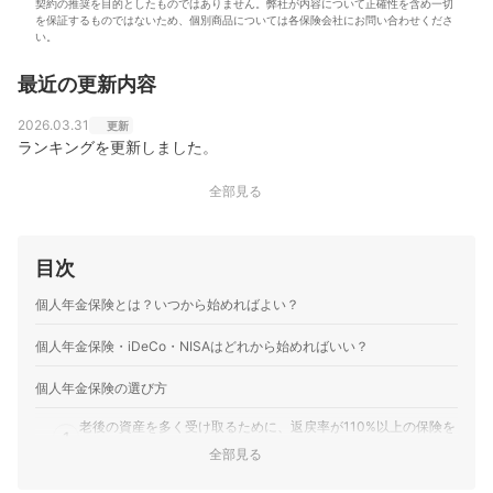
契約の推奨を目的としたものではありません。弊社が内容について正確性を含め一切
を保証するものではないため、個別商品については各保険会社にお問い合わせくださ
い。
最近の更新内容
2026.03.31
更新
ランキングを更新しました。
全部見る
目次
個人年金保険とは？いつから始めればよい？
個人年金保険・iDeCo・NISAはどれから始めればいい？
個人年金保険の選び方
老後の資産を多く受け取るために、返戻率が110%以上の保険を
1
選ぼう
全部見る
積み立てたお金を確実に受け取れるように、受け取り方法は確