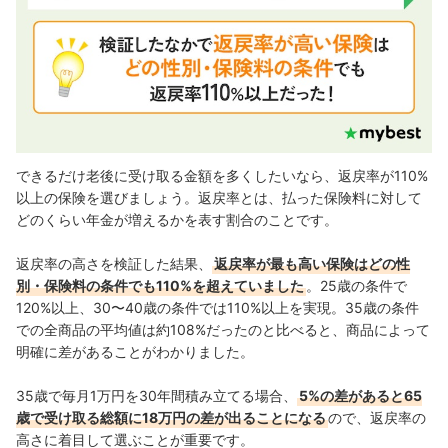
できるだけ老後に受け取る金額を多くしたいなら、返戻率が110%
以上の保険を選びましょう。返戻率とは、払った保険料に対して
どのくらい年金が増えるかを表す割合のことです。
返戻率の高さを検証した結果、
返戻率が最も高い保険はどの性
別・保険料の条件でも110%を超えていました
。25歳の条件で
120%以上、30〜40歳の条件では110%以上を実現。35歳の条件
での全商品の平均値は約108%だったのと比べると、商品によって
明確に差があることがわかりました。
35歳で毎月1万円を30年間積み立てる場合、
5%の差があると
65
歳で受け取る
総額に18万円の差が出ることになる
ので、
返戻率
の
高さに着目して選ぶことが重要です。