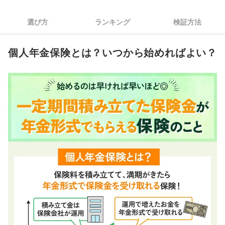
2
定型がおすすめ
選び方
ランキング
検証方法
3
積み立て金が減るリスクを避けるなら、円建てを選んで
個人年金保険全6選おすすめ人気ランキング
個人年金保険とは？いつから始めればよい？
インターネット上で人気の個人年金保険全6商品を徹底比較！