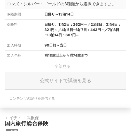
ロンズ・シルバー・ゴールドの3種類から選択できますよ。
保険期間
日帰り～13泊14日
保険料
日帰り、1泊2日：262円～／2泊3日、3泊4日：
321円～／4泊5日~6泊7日：443円～／7泊8日
~13泊14日：607円～
加入時期
90日前～当日
加入年齢
満18歳以上から満74歳まで
全部見る
公式サイトで詳細を見る
コンテンツの誤りを送信する
エイチ・エス損保
国内旅行総合保険