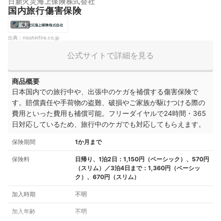
日新火災海上保険株式会社
国内旅行傷害保険
拡大
出典：
nisshinfire.co.jp
公式サイトで詳細を見る
商品概要
日本国内での旅行中や、出張中のケガを補償する傷害保険で
す。賠償責任や手荷物の盗難、破損やご家族が駆けつける際の
費用といった費用も補償可能。フリーダイヤルで24時間・365
日対応しているため、旅行中のケガでも対応してもらえます
。
保険期間
1か月まで
保険料
日帰り、1泊2日：1,150円（ベーシック）、570円
（スリム）／3泊4日まで：1,360円（ベーシッ
ク）、670円（スリム）
加入時期
不明
加入年齢
不明