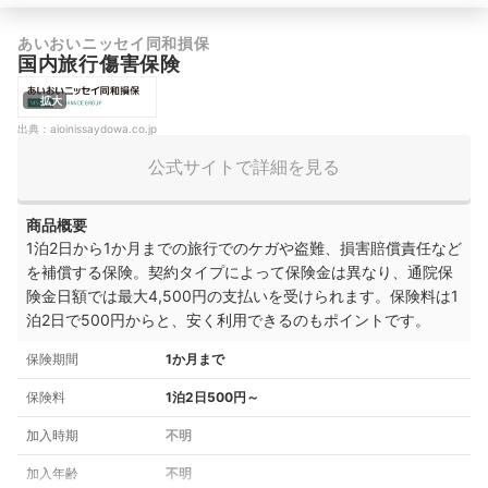
あいおいニッセイ同和損保
国内旅行傷害保険
拡大
出典：
aioinissaydowa.co.jp
公式サイトで詳細を見る
商品概要
1泊2日から1か月までの旅行でのケガや盗難、損害賠償責任など
を補償する保険。契約タイプによって保険金は異なり、通院保
険金日額では最大4,500円の支払いを受けられます。保険料は1
泊2日で500円からと、安く利用できるのもポイントです。
保険期間
1か月まで
保険料
1泊2日500円～
加入時期
不明
加入年齢
不明