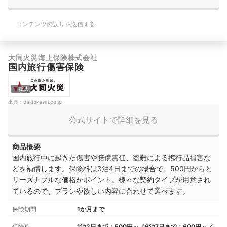
コンテンツの誤りを送信する
大同火災海上保険株式会社
国内旅行傷害保険
拡大
出典：
daidokasai.co.jp
公式サイトで詳細を見る
商品概要
国内旅行中に起きた傷害や賠償責任、盗難による携行品損害な
どを補償します。保険料は3泊4日までの場合で、500円からと
リーズナブルな価格がポイント。様々な契約タイプが用意され
ているので、プランや欲しい内容に合わせて選べます。
保険期間
1か月まで
保険料
1泊2日まで：500円～／6泊7日まで：600円～／