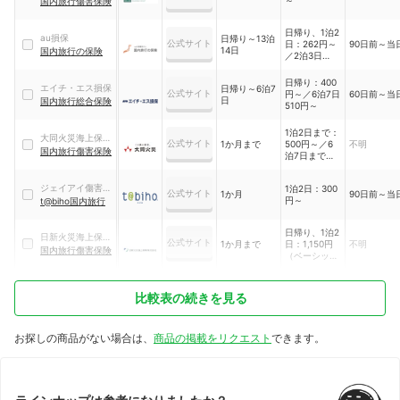
同和損保
国内旅行傷害保険
日帰り、1泊2
au損保
日帰り～13泊
公式サイト
日：262円～
90日前～当
14日
国内旅行の保険
／2泊3日、3
泊4日：321円
～／4泊5日
日帰り：400
エイチ・エス損保
日帰り～6泊7
~6泊7日：
公式サイト
円～／6泊7日
60日前～当
日
国内旅行総合保険
443円～／7
510円～
泊8日~13泊
14日：607円
1泊2日まで：
～
大同火災海上保険
公式サイト
1か月まで
500円～／6
不明
株式会社
国内旅行傷害保険
泊7日まで：
600円～／13
泊14日：
ジェイアイ傷害火
1泊2日：300
1,000円～な
公式サイト
1か月
90日前～当
円～
災保険
t@biho国内旅行
ど
日帰り、1泊2
日新火災海上保険
公式サイト
1か月まで
日：1,150円
不明
株式会社
国内旅行傷害保険
（ベーシッ
ク）、570円
（スリム）／
3泊4日まで：
比較表の続きを見る
1,360円（ベ
ーシック）、
670円（スリ
お探しの商品がない場合は、
商品の掲載をリクエスト
できます。
ム）