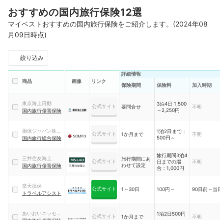
おすすめの国内旅行保険12選
マイベストおすすめの国内旅行保険をご紹介します。(2024年08
月09日時点)
絞り込み
詳細情報
商品
画像
リンク
保険期間
保険料
加入時期
東京海上日動
3泊4日 1,500
公式サイト
要問合せ
不明
～2,250円
国内旅行傷害保険
損保ジャパン株式
1泊2日まで：
公式サイト
1か月まで
不明
500円～
会社
国内旅行総合保険
旅行期間3泊4
三井住友海上
旅行期間にあ
公式サイト
日までの場
不明
わせて設定
国内旅行傷害保険
合：1,000円
楽天損保
公式サイト
1～30日
100円～
90日前～当
トラベルアシスト
あいおいニッセイ
1泊2日500円
公式サイト
1か月まで
不明
～