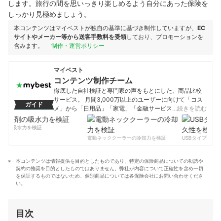
します。旅行の間を思いっきり楽しめるよう自分にあった保険を
しっかり見極めましょう。
本コンテンツはマイベストが独自の基準に基づき制作していますが、
EC
サイトやメーカー等から送客手数料を受領
しており、プロモーションを
含みます。
制作・運営ポリシー
マイベスト
コンテンツ制作チーム
徹底した自社検証と専門家の声をもとにした、商品比較
サービス。 月間3,000万以上のユーザーに向けて「コス
ガイド
メ」から「日用品」「家電」「金融サービス」まで、ベ
…続きを読む
ストな商品を選んでもらうために、毎日コンテンツを制
作中。
剤の吸水力を検証
コンテンツ制作チームのプロフィール
電動ネッククーラーの冷却力を検証
USBタイプCケー
本コンテンツは情報提供を目的としたものであり、特定の保険商品についての勧誘や
契約の推奨を目的としたものではありません。弊社が内容について正確性を含め一切
を保証するものではないため、個別商品については各保険会社にお問い合わせくださ
い。
目次