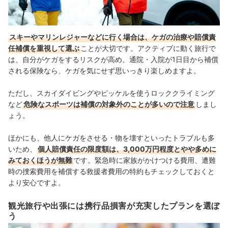
スキーやマリンレジャーなどに行く場合は、ケガの治療や賠償責
任補償を重視して選ぶ
ことが大切です。アクティブに動く旅行で
は、自分がケガをするリスクが高め。通院・入院が1日目から補償
される保険なら、ケガを気にせず思いっきり楽しめますよ。
ただし、スカイダイビングやピッケルを使うロッククライミング
など
危険なスポーツは補償の対象外のことが多いので注意
しまし
ょう。
ほかにも、他人にケガをさせる・物を壊すといったトラブルも多
いため、
個人賠償責任の限度額は、3,000万円程度とやや多めに
みておくほうが無難
です。緊急時に家族がかけつける費用、遭難
時の捜索費用を補償する救援者費用の特約もチェックしておくと
より安心ですよ。
観光旅行や出張には携行品損害が充実したプランを選ぼ
う