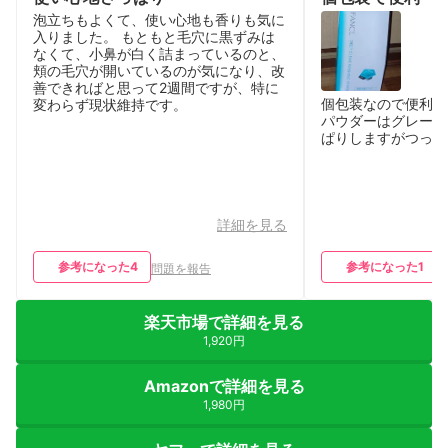
泡立ちもよくて、使い心地も香りも気に
入りました。 もともと毛穴に黒ずみは
なくて、小鼻が白く詰まっているのと、
頬の毛穴が開いているのが気になり、改
善できればと思って2週間ですが、特に
個包装なので便利で
変わらず現状維持です。
パウダーはグレーで
ぱりしますがつっぱ
詳細を見る
参考になった
4
参考になった
1
問題を報告
楽天市場で詳細を見る
1,920円
Amazonで詳細を見る
1,980円