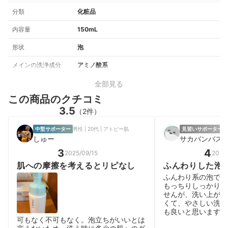
分類
化粧品
内容量
150mL
形状
泡
メインの洗浄成分
アミノ酸系
全部見る
この商品のクチコミ
3.5
（2件）
中堅サポーター
男性 | 20代 | アトピー肌
見習いサポーター
しゅー
サカバンバス
3
4
2025/09/15
2025
肌への摩擦を考えるとリピなし
ふんわりした泡
洗顔できる
ふんわり系の泡で手
もっちりしっかりし
せんが、洗い上がり
くて、やさしい洗い
も良いと思います。
可もなく不可もなく。泡立ちがいいとは