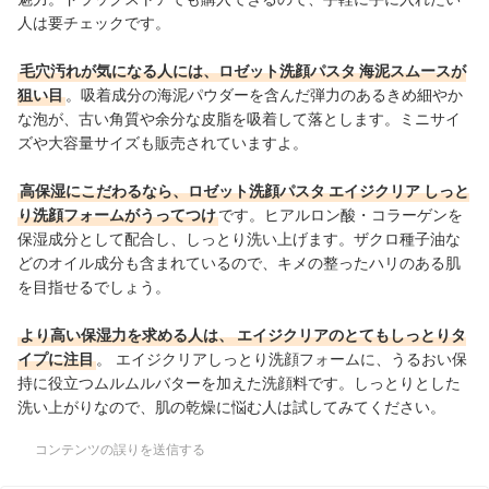
人は要チェックです。
毛穴汚れが気になる人には、ロゼット洗顔パスタ 海泥スムースが
狙い目
。
吸着成分の
海泥パウダーを含んだ弾力のあるきめ細やか
な泡が、古い角質や余分な皮脂を吸着して落とします。ミニサイ
ズや大容量サイズも販売されていますよ。
高保湿にこだわるなら、ロゼット洗顔パスタ エイジクリア しっと
り洗顔フォームがうってつけ
です。ヒアルロン酸・コラーゲンを
保湿成分として配合し、しっとり洗い上げます。ザクロ種子油な
どのオイル成分も含まれているので、キメの整ったハリのある肌
を目指せるでしょう。
より高い保湿力を求める人は、 エイジクリアのとてもしっとりタ
イプに注目
。 エイジクリアしっとり洗顔フォームに、うるおい保
持に役立つムルムルバターを加えた洗顔料です。しっとりとした
洗い上がりなので、肌の乾燥に悩む人は試してみてください。
コンテンツの誤りを送信する