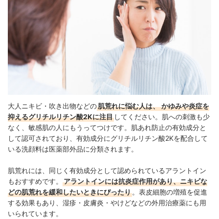
大人ニキビ・吹き出物などの
肌荒れに悩む人は、
かゆみや炎症を
抑えるグリチルリチン酸2Kに注目
してください。
肌への刺激も少
なく、敏感肌の人にもうってつけ
です。肌あれ防止の有効成分と
して認可されており、
有効成分にグリチルリチン酸2Kを配合して
いる
洗顔料は医薬部外品に分類されます。
肌荒れには、同じく有効成分として認められているアラントイン
もおすすめです。
アラントインには抗炎症作用があり、ニキビな
どの肌荒れを緩和したいときにぴったり
。表皮細胞の増殖を促進
する効果もあり、湿疹・皮膚炎・やけどなどの外用治療薬にも用
いられています。