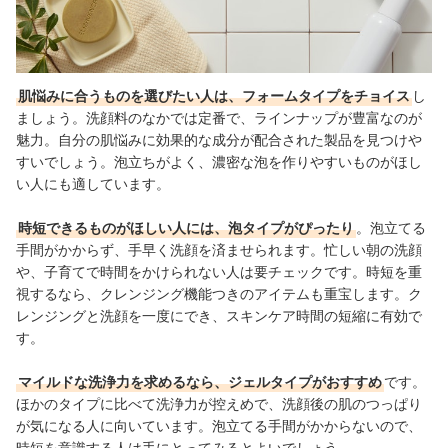
肌悩みに合うものを選びたい人は、フォームタイプをチョイス
し
ましょう。洗顔料のなかでは定番で、ラインナップが豊富なのが
魅力。自分の肌悩みに効果的な成分が配合された製品を見つけや
すいでしょう。泡立ちがよく、濃密な泡を作りやすいものがほし
い人にも適しています。
時短できるものがほしい人には、泡タイプがぴったり
。泡立てる
手間がかからず、手早く洗顔を済ませられます。忙しい朝の洗顔
や、子育てで時間をかけられない人は要チェックです。時短を重
視するなら、クレンジング機能つきのアイテムも重宝します。ク
レンジングと洗顔を一度にでき、スキンケア時間の短縮に有効で
す。
マイルドな洗浄力を求めるなら、ジェルタイプがおすすめ
です。
ほかのタイプに比べて洗浄力が控えめで、洗顔後の肌のつっぱり
が気になる人に向いています。泡立てる手間がかからないので、
時短を意識する人は手にとってみるとよいでしょう。