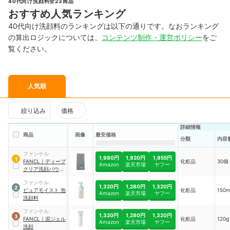
40代向け洗顔料全23商品
おすすめ人気ランキング
40代向け洗顔料のランキングは以下の通りです。なおランキング
の算出ロジックについては、
コンテンツ制作・運営ポリシー
をご
覧ください。
人気順
絞り込み
価格
詳細情報
商品
画像
最安価格
分類
内容
ファンケル
1,980円
1,920円
1,955円
1
FANCL
｜
ディープ
化粧品
30個
Amazon
楽天市場
ヤフー
クリア洗顔パウダ
ー
ファンケル
1,320円
1,280円
1,320円
2
ピュアモイスト 泡
化粧品
150
Amazon
楽天市場
ヤフー
洗顔料
ファンケル
1,320円
1,280円
1,320円
3
FANCL
｜
泥ジェル
化粧品
120g
Amazon
楽天市場
ヤフー
洗顔