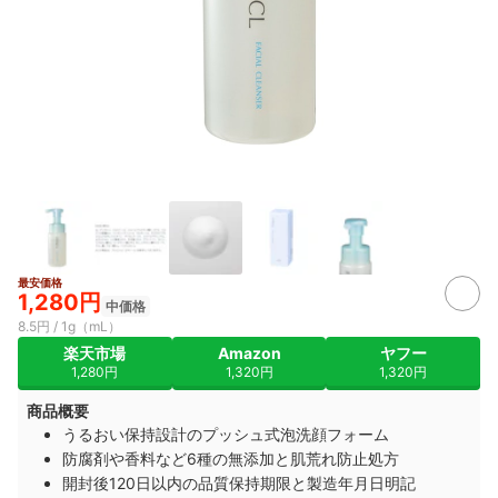
最安価格
1,280円
中価格
8.5円 / 1g（mL）
楽天市場
Amazon
ヤフー
1,280円
1,320円
1,320円
商品概要
うるおい保持設計のプッシュ式泡洗顔フォーム
防腐剤や香料など6種の無添加と肌荒れ防止処方
開封後120日以内の品質保持期限と製造年月日明記