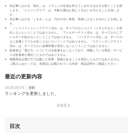
本記事における「美白」は、メラニンの生成を抑えてしみやそばかすを防ぐことを指
します。「エイジングケア」は、年齢を重ねた肌にうるおいを与えることを指しま
す。
本記事における「くすみ」とは、汚れや古い角質、乾燥によるくすみのことを指しま
す。
「ノンコメドジェニックテスト済み」は、すべての人にコメド（ニキビのもと）が発
生しないということではありません。「アレルギーテスト済み」は、すべての人にア
レルギーが起きないということではありません。「パッチテスト済み」は、すべての
人に皮膚トラブルが起こらないということではありません。「スティンギングテスト
済み」は、すべての人に皮膚刺激が発生しないということではありません。
監修者は「選び方」についてのみ監修をおこなっており、掲載している商品・サービ
スは監修者が選定したものではありません。
掲載商品は選び方で記載した効果・効能があることを保証したものではありません。
ご購入にあたっては、各商品に記載されている内容・商品説明をご確認ください。
最近の更新内容
2026.08.05
更新
ランキングを更新しました。
全部見る
目次