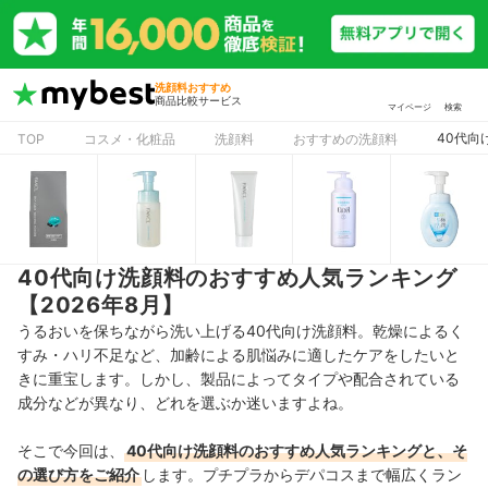
洗顔料おすすめ
商品比較サービス
マイページ
検索
40代向
TOP
コスメ・化粧品
洗顔料
おすすめの洗顔料
40代向け洗顔料のおすすめ人気ランキング
【2026年8月】
うるおいを保ちながら洗い上げる40代向け洗顔料。乾燥によるく
すみ・ハリ不足など、加齢による肌悩みに適したケアをしたいと
きに重宝します。しかし、製品によってタイプや配合されている
成分などが異なり、どれを選ぶか迷いますよね。
そこで今回は、
40代向け洗顔料のおすすめ人気ランキングと、そ
の選び方をご紹介
します。プチプラからデパコスまで幅広くラン