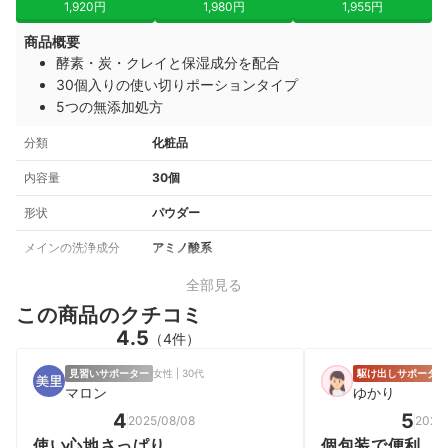
1,920円
1,980円
1,955円
商品概要
酵素・炭・クレイと保湿成分を配合
30個入りの使い切りポーションタイプ
5つの無添加処方
分類
化粧品
内容量
30個
形状
パウダー
メインの洗浄成分
アミノ酸系
全部見る
この商品のクチコミ
4.5
（4件）
見習いサポーター
女性 | 30代
駆け出しサポーター
マロン
ゆかり
4
5
2025/08/08
2025
使い心地さっぱり
個包装で便利