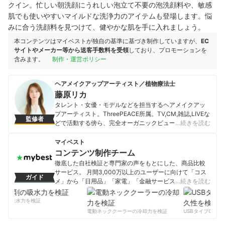
クイン。忙しい朝洗顔にうれしい泡立て不要の泡洗顔料や、敏感
肌でも使いやすいマイルドな洗浄力のアイテムも登場します。悩
みに合う洗顔料を見つけて、健やかな肌を手に入れましょう。
本コンテンツはマイベストが独自の基準に基づき制作していますが、
EC
サイトやメーカー等から送客手数料を受領
しており、プロモーションを
含みます。
制作・運営ポリシー
ヘアメイクアップアーティスト／植物療法士
藤原リカ
タレント・女優・モデルなどを担当するヘアメイクアッ
プアーティスト。ThreePEACE所属。TV,CM,雑誌,LIVEな
監修者
どで活動する傍ら、完全オーガニックビューティーサロ
…続きを読む
ン「LA TOUCHE」主宰。植物療法士（フランス植物療法
医学普及協会認定）、セラピストとしても活躍してい
マイベスト
る。また、パーソナルヘルスケアコーチング「L’aube 」
コンテンツ制作チーム
も主宰。体質改善を目指した健康と美容にフォーカスし
徹底した自社検証と専門家の声をもとにした、商品比較
た栄養コーチングをしている。さらに、化粧品や美容記
サービス。 月間3,000万以上のユーザーに向けて「コス
ガイド
事の監修にも従事。自身の生まれたときからの酷いアト
メ」から「日用品」「家電」「金融サービス」まで、ベ
…続きを読む
ピー性皮膚炎を克服したこともあり、美容と健康をホリ
ストな商品を選んでもらうために、毎日コンテンツを制
スティックビューティーで提案している。
作中。
剤の吸水力を検証
藤原リカのプロフィール
コンテンツ制作チームのプロフィール
電動ネッククーラーの冷却力を検証
USBタイプCケー