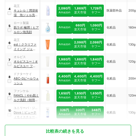
花王
2,090円
1,869円
1,729円
4
キュレル
｜
潤浸保
医薬部外品
200g
Amazon
楽天市場
ヤフー
湿 泡ジェル洗顔
料
ロート製薬
660円
1,090円
5
Amazon
肌ラボ
極潤
｜
ヒア
化粧品
160
楽天市場
ヤフー
ルロン泡洗顔
花王
2,098円
2,098円
6
Amazon
est
｜
クラリファ
化粧品
130g
楽天市場
ヤフー
イイング ジェル
ウォッシュ
オルビス
1,980円
1,680円
1,840円
7
オルビスユー
｜
オ
化粧品
120g
Amazon
楽天市場
ヤフー
ルビスユー フォー
ミングウォッシュ
ドクターケイ
4,400円
4,400円
4,400円
8
ABC-Gピールウォ
化粧品
200
Amazon
楽天市場
ヤフー
ッシュ
ファンケル
1,650円
1,650円
1,650円
9
FANCL
｜
やわ肌ミ
化粧品
120
Amazon
楽天市場
ヤフー
ルク洗顔（朝用ミ
ルク状洗顔料）
ユニリーバ・ジャ
326円
320円
348円
10
パン
Dove
｜
ビューテ
化粧品
130g
Amazon
楽天市場
ヤフー
ィモイスチャー 洗
顔料
比較表の続きを見る