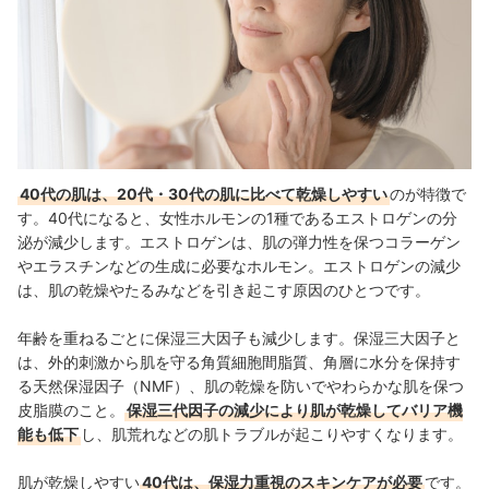
40代の肌は、20代・30代の肌に比べて乾燥しやすい
のが特徴で
す。40代になると、女性ホルモンの1種であるエストロゲンの分
泌が減少します。エストロゲンは、肌の弾力性を保つコラーゲン
やエラスチンなどの生成に必要なホルモン。エストロゲンの減少
は、肌の乾燥やたるみなどを引き起こす原因のひとつです。
年齢を重ねるごとに保湿三大因子も減少します。保湿三大因子と
は、外的刺激から肌を守る角質細胞間脂質、角層に水分を保持す
る天然保湿因子（NMF）、肌の乾燥を防いでやわらかな肌を保つ
皮脂膜のこと。
保湿三代因子の減少により肌が乾燥してバリア機
能も低下
し、肌荒れなどの肌トラブルが起こりやすくなります。
肌が乾燥しやすい
40代は、保湿力重視のスキンケアが必要
です。