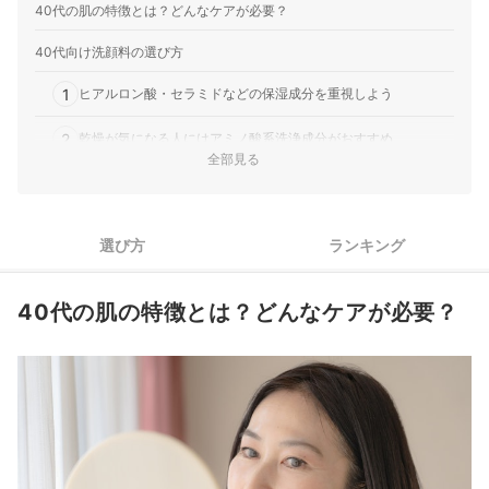
40代の肌の特徴とは？どんなケアが必要？
40代向け洗顔料の選び方
1
ヒアルロン酸・セラミドなどの保湿成分を重視しよう
2
乾燥が気になる人にはアミノ酸系洗浄成分がおすすめ
全部見る
3
肌悩みに合わせて注目したい成分を確認しよう
4
肌質やライフスタイルに合わせて、洗顔料のタイプを選ぼう
選び方
ランキング
5
迷うときはメーカーの特徴を比較して絞り込もう
40代の肌の特徴とは？どんなケアが必要？
40代向け洗顔料全23商品おすすめ人気ランキング
肌に負担をかけないのがコツ！やさしい洗顔のやり方は？
40代向けの化粧水・乳液もチェックしよう
40代向け洗顔料の売れ筋ランキングもチェック！