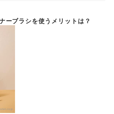
で選ぶのも手
ナーブラシを使うメリットは？
ング
？
ク
ク！
kuten.co.jp