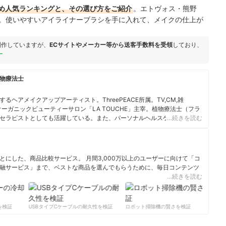
め人気ランキングと、その選び方をご紹介
。エトヴォス・
熊野
す。使いやすいアイライナーブラシを手に入れて、メイクの仕上が
制作していますが、
ECサイトやメーカー等から送客手数料を受領
しており、
ー
物療法士
ヘアメイクアップアーティスト。ThreePEACE所属。TV,CM,雑
全オーガニックビューティーサロン「LA TOUCHE」主宰。植物療法士（フラ
セラピストとしても活躍している。また、パーソナルヘルスケアコーチン
…続きを読む
善を目指した健康と美容にフォーカスした栄養コーチングをしている。さらに、
自身の生まれたときからの酷いアトピー性皮膚炎を克服したこともあり、
ティーで提案している。
にした、商品比較サービス。 月間3,000万以上のユーザーに向けて「コ
融サービス」まで、ベストな商品を選んでもらうために、毎日コンテンツ
…続きを読む
ィール
検証
USBタイプCケーブルの耐久性を検証
ロボット掃除機の賢さを検証
サ