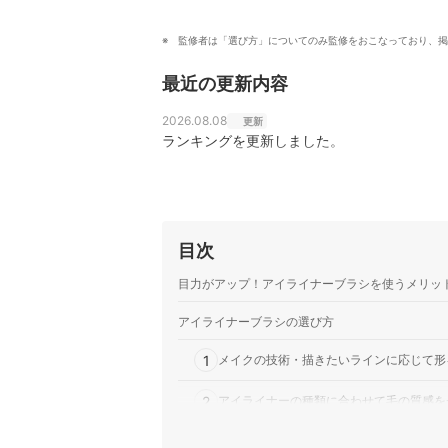
監修者は「選び方」についてのみ監修をおこなっており、掲
最近の更新内容
2026.08.08
更新
ランキングを更新しました。
目次
目力がアップ！アイライナーブラシを使うメリッ
アイライナーブラシの選び方
1
メイクの技術・描きたいラインに応じて形
2
アイライナーの種類に合わせて毛の質感を
3
獣毛？人工毛？肌触りや描き心地を考慮し