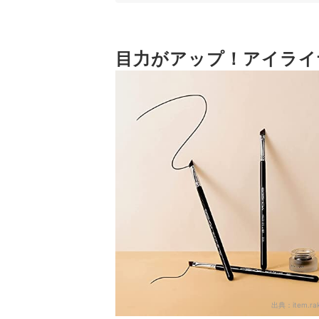
4
資生堂やエトヴォスも！迷ったらブランド
目力がアップ！アイライ
アイライナーブラシ全12商品おすすめ人気ランキ
100均にも！アイライナーブラシはどこで買える
メイクの上達を目指すならほかのブラシもチェッ
アイライナーブラシの売れ筋ランキングもチェッ
出典：
item.ra