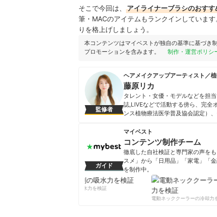
そこで今回は、
アイライナーブラシのおすす
筆・MACのアイテムもランクインしていま
りを格上げしましょう。
本コンテンツはマイベストが独自の基準に基づき
プロモーションを含みます。
制作・運営ポリシ
ヘアメイクアップアーティスト／植
藤原リカ
タレント・女優・モデルなどを担当する
誌,LIVEなどで活動する傍ら、完
監修者
ンス植物療法医学普及協会認定）、
グ「L’aube 」も主宰。体質改
化粧品や美容記事の監修にも従事。
マイベスト
美容と健康をホリスティックビュー
コンテンツ制作チーム
藤原リカのプロフィール
徹底した自社検証と専門家の声をもと
スメ」から「日用品」「家電」「金
ガイド
を制作中。
コンテンツ制作チームのプロフ
柔軟剤の吸水力を検証
電動ネッククーラーの冷却力を