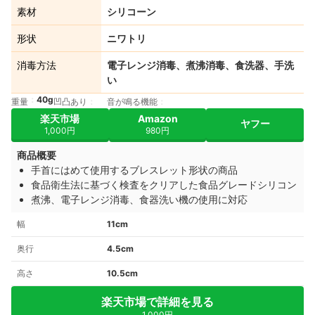
素材
シリコーン
形状
ニワトリ
消毒方法
電子レンジ消毒、煮沸消毒、食洗器、手洗
い
40g
重量
凹凸あり
音が鳴る機能
楽天市場
Amazon
ヤフー
1,000円
980円
商品概要
手首にはめて使用するブレスレット形状の商品
食品衛生法に基づく検査をクリアした食品グレードシリコン
煮沸、電子レンジ消毒、食器洗い機の使用に対応
幅
11cm
奥行
4.5cm
高さ
10.5cm
楽天市場で詳細を見る
1,000円