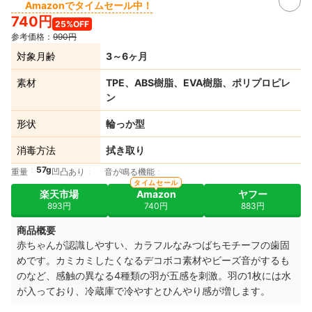
Amazonでタイムセール中！
740円
25%OFF
参考価格：
990円
対象月齢
3～6ヶ月
素材
TPE、ABS樹脂、EVA樹脂、ポリプロピレ
ン
形状
輪っか型
消毒方法
拭き取り
57g
重量
凹凸あり
音が鳴る機能
タイムセール
楽天市場
Amazon
ヤフー
893円
740円
883円
商品概要
赤ちゃんが認識しやすい、カラフルなみつばちモチーフの歯固
めです。カミカミしたくなるデコボコ素材やビーズ音がするも
のなど、感触の異なる4種類の羽が五感を刺激。羽の1枚には水
が入っており、冷蔵庫で冷やすとひんやり感が増します。