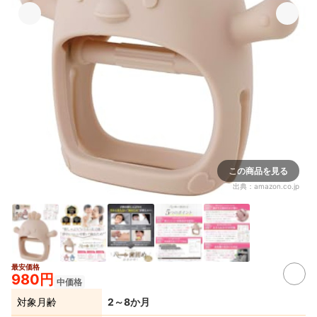
この商品を見る
出典：
amazon.co.jp
最安価格
980円
中価格
対象月齢
2～8か月