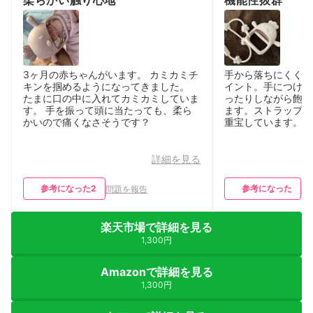
3ヶ月の赤ちゃんがいます。 カミカミチ
手から落ちにくく、
キンを掴めるようになってきました。
イント。手につけて
たまに口の中に入れてカミカミしていま
ったりしながら飽き
す。 手を振って頭に当たっても、柔ら
ます。ストラップも
かいので痛くなさそうです？
重宝しています。
詳細を見る
参考になった
2
参考になった
問題を報告
問
楽天市場で詳細を見る
1,300円
Amazonで詳細を見る
1,300円