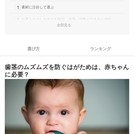
1
素材に注目して選ぶ
2
お手入れのしやすさも確認。洗浄・消毒ができると便利
全部見る
3
色や音など、赤ちゃんが興味を持つ工夫があるかをチェック
4
ジュエリーやバナナ型も！手になじむ形のものを
選び方
ランキング
はがため全33商品おすすめ人気ランキング
歯茎のムズムズを防ぐはがためは、赤ちゃん
はがためを使い始めたら、そろそろ歯ブラシも準備
に必要？
はがための売れ筋ランキングもチェック！