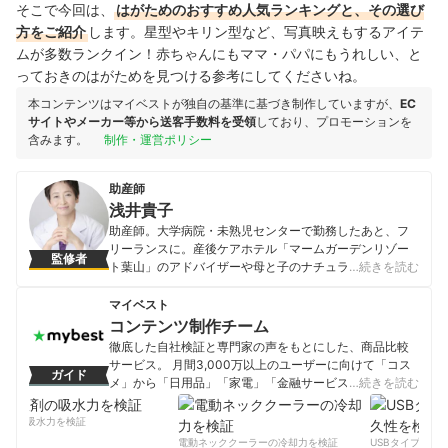
そこで今回は、
はがため
のおすすめ人気ランキングと、その選び
方をご紹介
します。星型やキリン型など、写真映えもするアイテ
ムが多数ランクイン！赤ちゃんにもママ・パパにもうれしい、と
っておきのはがためを見つける参考にしてくださいね。
本コンテンツはマイベストが独自の基準に基づき制作していますが、
EC
サイトやメーカー等から送客手数料を受領
しており、プロモーションを
含みます。
制作・運営ポリシー
助産師
浅井貴子
助産師。大学病院・未熟児センターで勤務したあと、フ
リーランスに。産後ケアホテル「マームガーデンリゾー
監修者
ト葉山」のアドバイザーや母と子のナチュラルケアブラ
…続きを読む
ンド「AMOMA」の商品開発、自治体における赤ちゃん
訪問を行い、乳児期の赤ちゃんの子育て指南を数多く行
マイベスト
う。
コンテンツ制作チーム
浅井貴子のプロフィール
徹底した自社検証と専門家の声をもとにした、商品比較
サービス。 月間3,000万以上のユーザーに向けて「コス
ガイド
メ」から「日用品」「家電」「金融サービス」まで、ベ
…続きを読む
ストな商品を選んでもらうために、毎日コンテンツを制
作中。
剤の吸水力を検証
コンテンツ制作チームのプロフィール
電動ネッククーラーの冷却力を検証
USBタイプCケー