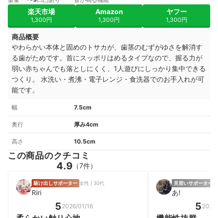
楽天市場
Amazon
ヤフー
1,300円
1,300円
1,300円
商品概要
やわらかい本体と固めのトサカが、歯茎のむずがゆさを解消す
る歯がためです。首にスッポリはめるタイプなので、握る力が
弱い赤ちゃんでも落としにくく、1人遊びにしっかり集中できる
つくり。 水洗い・煮沸・電子レンジ・食洗器でのお手入れが可
能です。
幅
7.5cm
奥行
厚み4cm
高さ
10.5cm
この商品のクチコミ
4.9
（7件）
駆け出しサポーター
女性 | 30代
見習いサポーター
女
Riri
あ!
5
5
2026/01/16
2026/
柔らかい触り心地
機能性抜群