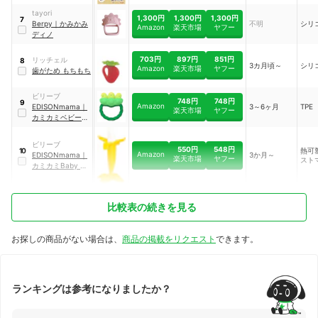
tayori
1,300円
1,300円
1,300円
7
Berpy
｜
かみかみ
不明
シリ
Amazon
楽天市場
ヤフー
ディノ
703円
897円
851円
リッチェル
8
3カ月頃～
シリ
Amazon
楽天市場
ヤフー
歯がため もちもち
ビリーブ
748円
748円
9
Amazon
EDISONmama
｜
3～6ヶ月
TPE
楽天市場
ヤフー
カミカミベビー え
だまめ
｜
KJ4221
ビリーブ
550円
548円
熱可
10
Amazon
EDISONmama
｜
3か月～
楽天市場
ヤフー
スト
カミカミBaby バ
ナナプラス
比較表の続きを見る
お探しの商品がない場合は、
商品の掲載をリクエスト
できます。
ランキングは参考になりましたか？