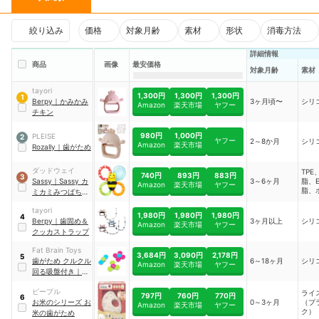
絞り込み
価格
対象月齢
素材
形状
消毒方法
詳細情報
商品
画像
最安価格
対象月齢
素材
tayori
1,300円
1,300円
1,300円
1
Berpy
｜
かみかみ
3ヶ月頃〜
シリ
Amazon
楽天市場
ヤフー
チキン
980円
1,000円
PLEISE
2
ヤフー
2～8か月
シリ
Amazon
楽天市場
Rozally
｜
歯がため
ダッドウェイ
TPE
740円
893円
883円
3
Sassy
｜
Sassy カ
3～6ヶ月
脂、E
Amazon
楽天市場
ヤフー
脂、
ミカミみつばち
｜
ピレ
TYSA80679
tayori
1,980円
1,980円
1,980円
4
Berpy
｜
歯固め＆
3ヶ月以上
シリ
Amazon
楽天市場
ヤフー
クッカストラップ
Fat Brain Toys
3,684円
3,090円
2,178円
5
歯がため クルクル
6～18ヶ月
シリ
Amazon
楽天市場
ヤフー
回る吸盤付き
｜
F210
ピープル
ライ
797円
760円
770円
6
お米のシリーズ お
0～3ヶ月
（プ
Amazon
楽天市場
ヤフー
ク）
米の歯がため