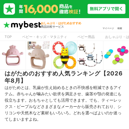
おしゃぶり・はがためおすすめ
商品比較サービス
マイページ
検索
TOP
ベビー・キッズ・マタニティ
ベビー用品
おしゃぶり・
はがためのおすすめ人気ランキング【2026
年8月】
はがためとは、乳歯が生え始めるときの不快感を軽減できるアイ
テム。赤ちゃんが噛みたい欲求を満足させ、歯茎や顎の発達にも
役立ちます。おもちゃとしても活用できます。でも、ティーレッ
クス・ピープルなどさまざまなメーカーから販売されており、シ
リコンや天然木など素材もいろいろ。どれを選べばよいのか迷っ
てしまいますよね。