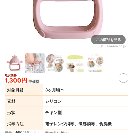
この商品を見る
出典：
amazon.co.jp
最安価格
1,300円
中価格
対象月齢
3ヶ月頃〜
素材
シリコン
形状
チキン型
消毒方法
電子レンジ消毒、煮沸消毒、食洗機
40g
重量
凹凸あり
音が鳴る機能