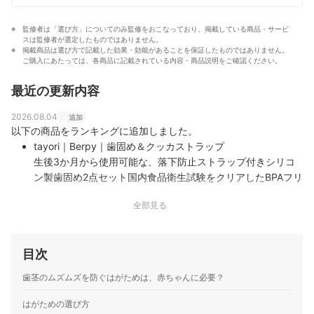
監修者は「選び方」についてのみ監修をおこなっており、掲載している商品・サービ
スは監修者が選定したものではありません。
掲載商品は選び方で記載した効果・効能があることを保証したものではありません。
ご購入にあたっては、各商品に記載されている内容・商品説明をご確認ください。
最近の更新内容
2026.08.04
追加
以下の商品をランキングに追加しました。
tayori｜Berpy｜歯固め＆クッカストラップ
生後3か月から使用可能な、落下防止ストラップ付きシリコ
ン製歯固め2点セット国内食品衛生試験をクリアしたBPAフリ
ーの食品グレードシリコン素材煮沸・電子レンジ消毒、食洗
全部見る
機での洗浄に対応した耐熱仕様
目次
歯茎のムズムズを防ぐはがためは、赤ちゃんに必要？
はがための選び方