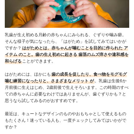
乳歯が生え初める月齢の赤ちゃんにみられる、ぐずりや噛み癖。
そんな様子が気になったら、「はがため」を試してみてはいかが
ですか？
はがためとは、赤ちゃんが噛むことを目的に作られた
ア
イテム
のこと。歯の生え初めに起きる
歯茎のムズ痒さや違和感を
和らげる
ことができます。
はがためには、ほかにも
歯の成長を促したり、食べ物をモグモグ
噛む練習になったりと、さまざまなメリット
が
。乳歯は生後6か
月前後に生えはじめ、2歳前後で生えそろいます。この時期のすべ
ての赤ちゃんに必要なわけではありませんが、歯ぐずりかも？と
思うなら試してみるのがおすすめです。
最近は、キュートなデザインのものやおもちゃとして使えるもの
もたくさん！迷っている人も、一度チェックしてみてはいかがで
すか？