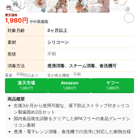
最安価格
2+
1,980円
やや高価格
対象月齢
3ヶ月以上
素材
シリコーン
形状
不明
消毒方法
煮沸消毒、スチーム消毒、食洗機可
不明
不明
重量
凹凸あり
音が鳴る機能
楽天市場
Amazon
ヤフー
1,980円
1,980円
1,980円
商品概要
生後3か月から使用可能な、落下防止ストラップ付きシリコ
ン製歯固め2点セット
国内食品衛生試験をクリアしたBPAフリーの食品グレードシ
リコン素材
煮沸・電子レンジ消毒、食洗機での洗浄に対応した耐熱仕様