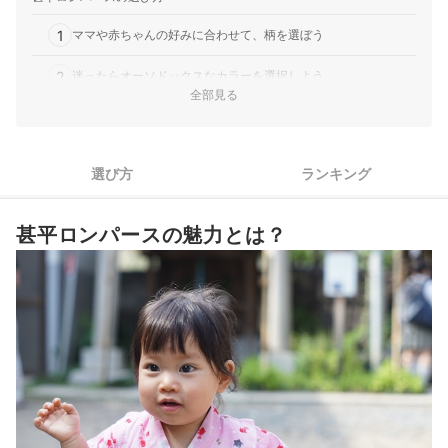
1
ママや赤ちゃんの好みに合わせて、柄を選ぼう
2
迷ったらオーソドックスなカラーを選択しよう
全部見る
3
前開き・かぶりといった着脱タイプを確認しよう
4
赤ちゃんの肌にやさしい素材かをチェックしよう
選び方
ランキング
5
月齢や体重を目安に、ぴったりのサイズを選ぼう
甚平ロンパースの魅力とは？
甚平ロンパース全4商品おすすめ人気ランキング
カバーオールと使い分けよう
こちらのロンパースも見てみよう
甚平ロンパースの売れ筋ランキングもチェック！