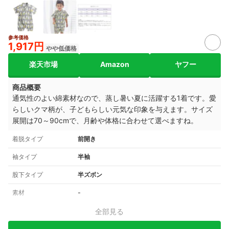
参考価格
1,917円
やや低価格
楽天市場
Amazon
ヤフー
商品概要
通気性のよい綿素材なので、蒸し暑い夏に活躍する1着です。愛
らしいクマ柄が、子どもらしい元気な印象を与えます。サイズ
展開は70～90cmで、月齢や体格に合わせて選べますね。
着脱タイプ
前開き
袖タイプ
半袖
股下タイプ
半ズボン
素材
‐
全部見る