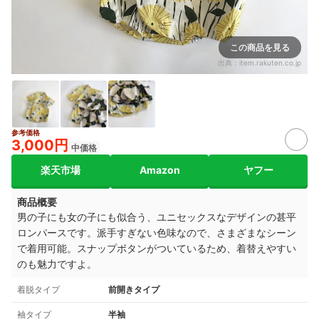
この商品を見る
出典：
item.rakuten.co.jp
参考価格
3,000円
中価格
楽天市場
Amazon
ヤフー
商品概要
男の子にも女の子にも似合う、ユニセックスなデザインの甚平
ロンパースです。派手すぎない色味なので、さまざまなシーン
で着用可能。スナップボタンがついているため、着替えやすい
のも魅力ですよ。
着脱タイプ
前開きタイプ
袖タイプ
半袖