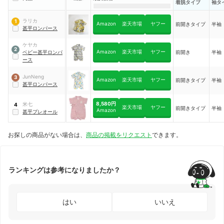
着脱タイプ
袖タ
ラリカ
1
Amazon
楽天市場
ヤフー
前開きタイプ
半袖
甚平ロンパース
ケヤカ
2
Amazon
楽天市場
ヤフー
ベビー甚平ロンパ
前開き
半袖
ース
JunNeng
3
Amazon
楽天市場
ヤフー
前開きタイプ
半袖
甚平ロンパース
8,580円
米七
4
楽天市場
ヤフー
前開きタイプ
半袖
Amazon
甚平プレオール
お探しの商品がない場合は、
商品の掲載をリクエスト
できます。
ランキングは参考になりましたか？
はい
いいえ