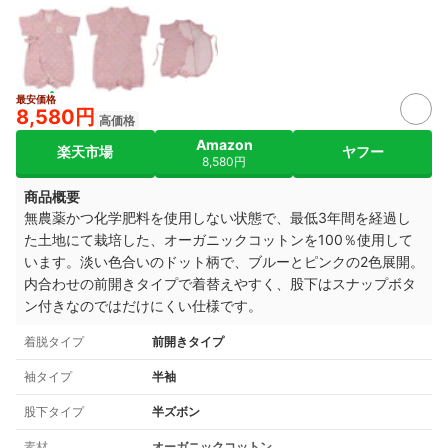
最安価格
8,580円
高価格
Amazon
楽天市場
ヤフー
8,580円
商品概要
無農薬かつ化学肥料を使用しない状態で、最低3年間を経過し
た土地にて栽培した、オーガニックコットンを100％使用して
います。淡い色合いのドット柄で、ブルーとピンクの2色展開。
内合わせの前開きタイプで着替えやすく、股下はスナップボタ
ン付きなのではだけにくい仕様です。
着脱タイプ
前開きタイプ
袖タイプ
半袖
股下タイプ
半ズボン
素材
オーガニックコットン