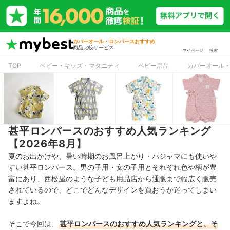
カバーオール・ロンパースおすすめ
商品比較サービス
マイページ
検索
TOP
ベビー・キッズ・マタニティ
ベビー用品
カバーオール
甚平ロンパースのおすすめ人気ランキング
【2026年8月】
夏のお出かけや、暑い時期のお風呂上がり・パジャマにも使いや
すい甚平ロンパース。男の子用・女の子用とそれぞれ色や柄が豊
富にあり、西松屋のような子ども用品店から通販まで幅広く販売
されているので、どこでどんなデザインを買おうか迷ってしまい
ますよね。
そこで今回は、
甚平ロンパース
のおすすめ人気ランキングと、そ