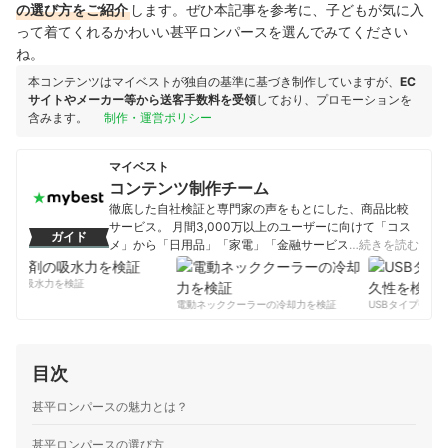
の選び方をご紹介
します。ぜひ本記事を参考に、子どもが気に入
って着てくれるかわいい甚平ロンパースを選んでみてください
ね。
本コンテンツはマイベストが独自の基準に基づき制作していますが、
EC
サイトやメーカー等から送客手数料を受領
しており、プロモーションを
含みます。
制作・運営ポリシー
マイベスト
コンテンツ制作チーム
徹底した自社検証と専門家の声をもとにした、商品比較
サービス。 月間3,000万以上のユーザーに向けて「コス
ガイド
メ」から「日用品」「家電」「金融サービス」まで、ベ
…続きを読む
ストな商品を選んでもらうために、毎日コンテンツを制
作中。
剤の吸水力を検証
コンテンツ制作チームのプロフィール
電動ネッククーラーの冷却力を検証
USBタイプCケー
目次
甚平ロンパースの魅力とは？
甚平ロンパースの選び方