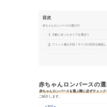
目次
赤ちゃんロンパースの選び方
1
月齢に合ったタイプを選ぼう
2
フィット感が大切！サイズの目安を確認し
3
用途に合わせてデザインを決めよう
4
夏用？冬用？季節に合わせて生地を選ぼう
5
安全性にも配慮が必要！タグやボタンのつ
赤ちゃんロンパースの選
6
ギフトで贈るならブランドにもこだわろう
赤ちゃんロンパースを選ぶ際に必ずチェック
長袖ロンパース全12商品おすすめ人気ランキング
ご紹介します。
長袖ロンパースの売れ筋ランキングもチェック！