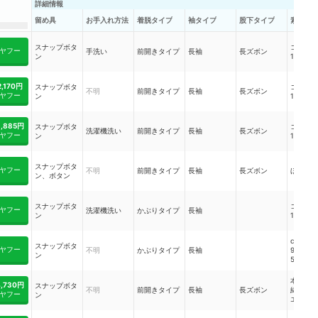
詳細情報
留め具
お手入れ方法
着脱タイプ
袖タイプ
股下タイプ
素材
スナップボタ
コット
ヤフー
手洗い
前開きタイプ
長袖
長ズボン
ン
100%
2,170円
スナップボタ
コット
不明
前開きタイプ
長袖
長ズボン
ヤフー
ン
100%
3,885円
スナップボタ
コット
洗濯機洗い
前開きタイプ
長袖
長ズボン
ヤフー
ン
100%
スナップボタ
ヤフー
不明
前開きタイプ
長袖
長ズボン
ほか
ン、ボタン
スナップボタ
コット
ヤフー
洗濯機洗い
かぶりタイプ
長袖
ン
100%
cotton
スナップボタ
ヤフー
不明
かぶりタイプ
長袖
95%、ac
ン
5%
本体白
4,730円
スナップボタ
不明
前開きタイプ
長袖
長ズボン
綿75％
ヤフー
ン
エステル
／本体
地：綿8