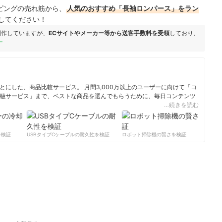
ョッピングの売れ筋から、
人気のおすすめ「長袖ロンパース」をラン
してください！
制作していますが、
ECサイトやメーカー等から送客手数料を受領
しており、
ー
にした、商品比較サービス。 月間3,000万以上のユーザーに向けて「コ
融サービス」まで、ベストな商品を選んでもらうために、毎日コンテンツ
…続きを読む
ィール
検証
USBタイプCケーブルの耐久性を検証
ロボット掃除機の賢さを検証
サ