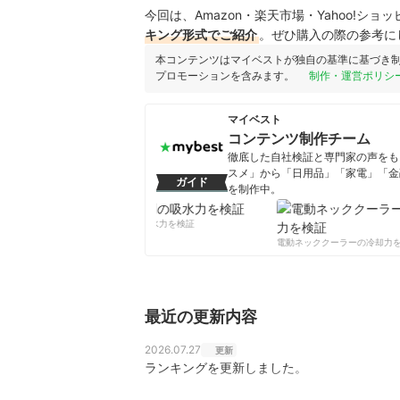
今回は、Amazon・楽天市場・Yahoo!シ
キング形式でご紹介
。ぜひ購入の際の参考に
本コンテンツはマイベストが独自の基準に基づき
プロモーションを含みます。
制作・運営ポリシ
マイベスト
コンテンツ制作チーム
徹底した自社検証と専門家の声をもと
スメ」から「日用品」「家電」「金
ガイド
を制作中。
コンテンツ制作チームのプロフ
柔軟剤の吸水力を検証
電動ネッククーラーの冷却力を
最近の更新内容
2026.07.27
更新
ランキングを更新しました。