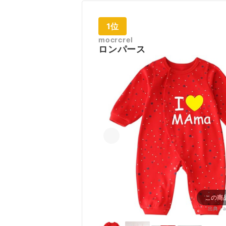
1位
mocrcrel
ロンパース
この商
出典：
a