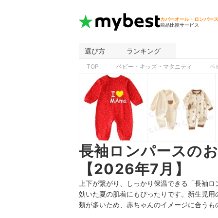
カバーオール・ロンパー
商品比較サービス
選び方
ランキング
TOP
ベビー・キッズ・マタニティ
ベ
長袖ロンパースの
【2026年7月】
上下が繋がり、しっかり保温できる「長袖ロ
効いた夏の肌着にもぴったりです。新生児用の
類が多いため、
赤ちゃんの
イメージに合うも