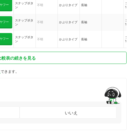
スナップボタ
コット
ポリエ
ヤフー
不明
かぶりタイプ
長袖
ン
100%
15％／
綿100％
スナップボタ
コット
ヤフー
不明
かぶりタイプ
長袖
ン
100%
スナップボタ
コット
ヤフー
不明
かぶりタイプ
長袖
ン
100%
比較表の続きを見る
ト
できます。
いいえ