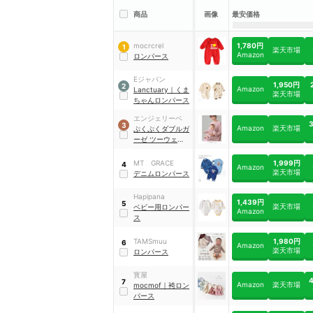
商品
画像
最安価格
1,780円
mocrcrel
1
楽天市場
Amazon
ロンパース
Eジャパン
1,950円
2
Amazon
Lanctuary
｜
くま
楽天市場
ちゃんロンパース
エンジェリーベ
3
Amazon
楽天市場
ぷくぷくダブルガ
ーゼ ツーウェイオ
ール
1,999円
MT GRACE
4
Amazon
楽天市場
デニムロンパース
Hapipana
1,439円
5
楽天市場
ベビー用ロンパー
Amazon
ス
1,980円
TAMSmuu
6
Amazon
楽天市場
ロンパース
寳屋
7
Amazon
楽天市場
mocmof
｜
袴ロン
パース