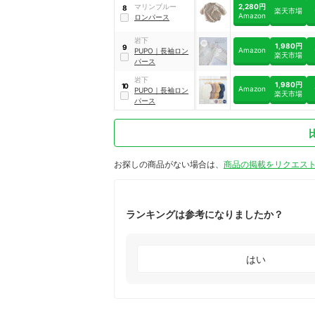
2,280円
マリンブルー
8
楽天市場
Amazon
ロンパース
岩下
1,980円
9
Amazon
PUPO
｜
長袖ロン
楽天市場
パース
岩下
1,980円
10
Amazon
PUPO
｜
長袖ロン
楽天市場
パース
お探しの商品がない場合は、
商品の掲載をリクエス
ランキングは参考になりましたか？
はい