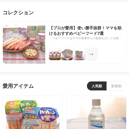
コレクション
【プロが愛用】使い勝手抜群！ママを助
けるおすすめベビーフード7選
ベビーフードはママの食事作りの負担を少しでも軽く
するお助けアイテム。離乳食が始まってから終わるま
で、赤ちゃんの発育と噛む力に合わせて、いろんなタ
イプのものが作られています。 今回は、シンプルで使
+4
い勝手が良い！ヘビロテしそうなベビーフードを選び
ました。忙しいママ、お料理苦手なママにおすすの7
選ですので、ぜひ参考にしてみてください。
愛用アイテム
人気順
新着順