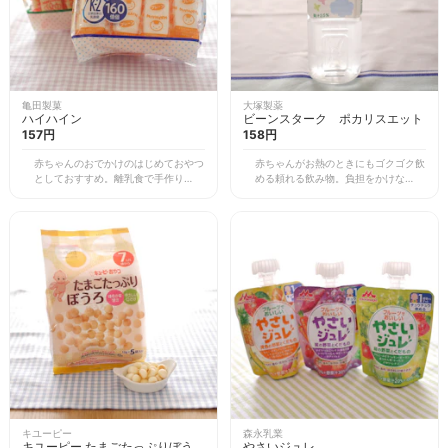
亀田製菓
大塚製薬
ハイハイン
ビーンスターク ポカリスエット
157円
158円
赤ちゃんのおでかけのはじめておやつ
赤ちゃんがお熱のときにもゴクゴク飲
としておすすめ。離乳食で手作りおや
める頼れる飲み物。負担をかけないよ
つを用意してもよいですが、おでかけ
うに、赤ちゃんの体液の浸透圧に合わ
などに持っていくのは難しいですよ
せて作られています。味も濃くなく、
ね。 こちらのおせんべいは7ヶ月から
安心な優しい味わいです。 普段から
ですが、個包装で1袋に2枚入っていま
飲むのも良いですが、特にお熱のとき
す。赤ちゃんのおなかが空いていて
などは汗をたくさんかいているので、
も、外でお湯やレンジを利用できる環
水分だけでなく、失われたイオンなど
境がないときにサッと出して、割って
の補給にもバランスよく含まれている
お口に入れてあげると応急対策になり
ので、安心ですね。 子どもが少し大
ます。 やさしい味で硬くなくふわっ
きくなったら500mlサイズがおすすめ
とお口でとけていくので、あまり歯が
ですが、赤ちゃんにはもう少し小さい
生えていなくても、食べられるおせん
瓶のタイプもあります。
べいです。
キユーピー
森永乳業
キユーピー たまごたっぷりぼうろ
やさいジュレ