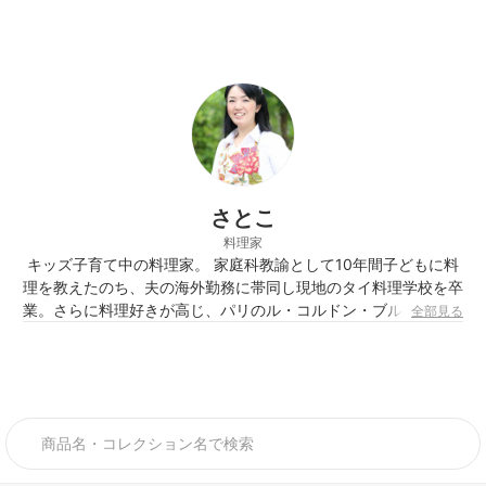
さとこ
料理家
キッズ子育て中の料理家。 家庭科教諭として10年間子どもに料
理を教えたのち、夫の海外勤務に帯同し現地のタイ料理学校を卒
業。さらに料理好きが高じ、パリのル・コルドン・ブルーにてフ
全部見る
ランス料理のディプロマを取得。この経験から、海外でのアイデ
アを取り入れた家庭料理のレシピや料理教室を得意としている、
また、野菜ソムリプロとしても活躍。野菜や果物の健康効果を取
り入れたレシピやコメントを作成。女性の美容や健康にも配慮し
た食生活を提案している。