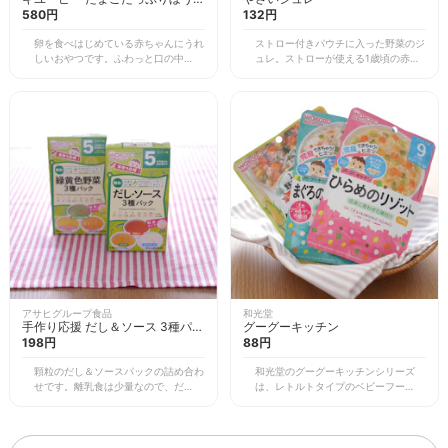
12g×5袋
580円
132円
卵を食べはじめている赤ちゃんにうれ
ストロー付きパウチに入った野菜のジ
しいおやつです。ふわっと口の中であ
ュレ。ストローが使える1歳頃の赤ち
っという間に溶けるような食感で、や
ゃんにおすすめです。 お野菜に好き
さしい甘みで大人のママも一緒に食べ
嫌いがでてきた子どもでも、ゼリーの
られる楽しみも。 また、一つひとつ
ような飲み物のような甘酸っぱいジュ
つまんで食べるので、赤ちゃんが指で
レで野菜不足を補えます。また、ヨー
つまむ練習にもなりますね。 小分け
グルトにのせるなど、お料理のデコレ
になっていて持ち運びにも便利でお出
ーションにも使えます。 8種類の野
かけ時にも重宝しますし、包装も光を
菜・フルーツが含まれた赤・黄・緑・
通さないタイプのものなので悪くなり
紫のフルーツでおいしいシリーズや、
にくく、いざというときのためにスト
野菜をもっとシリーズなどいろんなタ
ックしておくにも良いようです。
イプがあるので、日によって目先を変
えながら楽しめますね。
アサヒグループ食品
和光堂
手作り応援 だし＆ソース 3種パッ
グーグーキッチン
ク
198円
88円
顆粒のだし＆ソースパックの詰め合わ
和光堂のグーグーキッチンシリーズ
せです。離乳食は少量なので、だしや
は、レトルトタイプのベビーフード。
ソースから毎回手作りしたいけど、あ
かさばらないので、お家でのストック
まりに手間がかかりすぎますよね。で
や旅行のときにたくさんのベビーフー
も、どうしてもだしが効いた汁物や煮
ドを持ち運ぶのときなどに便利です。
物を食べさせたいと思うときには、こ
封を切って冷たいままでも食べられ、