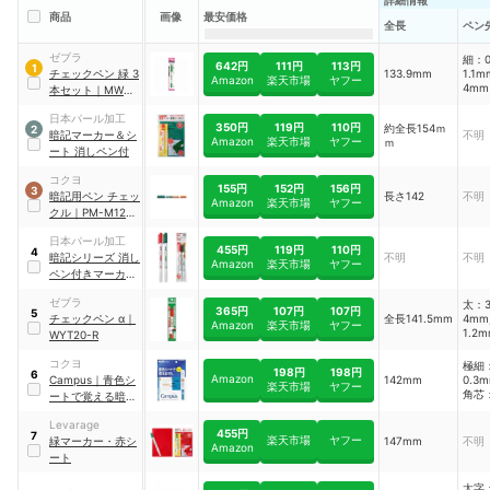
詳細情報
商品
画像
最安価格
全長
ペン
ゼブラ
細：0
642円
111円
113円
1
チェックペン 緑 3
133.9mm
1.1
Amazon
楽天市場
ヤフー
4mm
本セット
｜
MW-
151-CK-G
日本パール加工
350円
119円
110円
約全長154ｍ
2
暗記マーカー＆シ
不明
Amazon
楽天市場
ヤフー
ｍ
ート 消しペン付
コクヨ
155円
152円
156円
3
暗記用ペン チェッ
長さ142
不明
Amazon
楽天市場
ヤフー
クル
｜
PM-M120-
1P
日本パール加工
455円
119円
110円
4
暗記シリーズ 消し
不明
不明
Amazon
楽天市場
ヤフー
ペン付きマーカー
2P
ゼブラ
太：3
365円
107円
107円
5
チェックペン α
｜
全長141.5mm
4m
Amazon
楽天市場
ヤフー
1.2
WYT20-R
コクヨ
極細
198円
198円
6
Amazon
Campus
｜
青色シ
142mm
0.3
楽天市場
ヤフー
角芯
ートで覚える暗記
3.5
用ペンセット
｜
Levarage
PM-M322-S
455円
7
楽天市場
ヤフー
緑マーカー・赤シ
147mm
不明
Amazon
ート
太字：