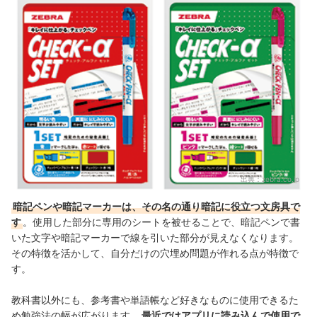
暗記ペン・暗記マーカーの売れ筋ランキングもチェック！
出典：
zebra.co.jp
暗記ペンや暗記マーカーは、その名の通り暗記に役立つ文房具で
す
。使用した部分に専用のシートを被せることで、暗記ペンで書
いた文字や暗記マーカーで線を引いた部分が見えなくなります。
その特徴を活かして、自分だけの穴埋め問題が作れる点が特徴で
す。
教科書以外にも、参考書や単語帳など好きなものに使用できるた
め勉強法の幅が広がります。
最近ではアプリに読み込んで使用で