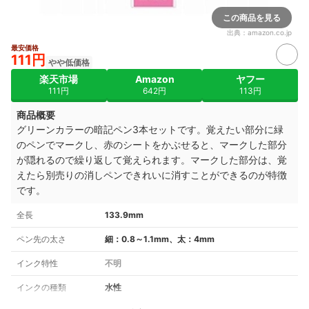
この商品を見る
出典：
amazon.co.jp
最安価格
111円
やや低価格
楽天市場
Amazon
ヤフー
111円
642円
113円
商品概要
グリーンカラーの暗記ペン3本セットです。覚えたい部分に緑
のペンでマークし、赤のシートをかぶせると、マークした部分
が隠れるので繰り返して覚えられます。マークした部分は、覚
えたら別売りの消しペンできれいに消すことができるのが特徴
です。
全長
133.9mm
ペン先の太さ
細：0.8～1.1mm、太：4mm
インク特性
不明
インクの種類
水性