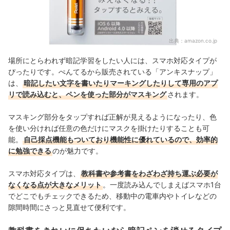
出典：
amazon.co.jp
場所にとらわれず暗記学習をしたい人には、スマホ対応タイプが
ぴったりです。ぺんてるから販売されている「アンキスナップ」
は、
暗記したい文字を書いたりマーキングしたりして専用のアプ
リで読み込むと、ペンを使った部分がマスキング
されます。
マスキング部分をタップすれば正解が見えるようになったり、色
を使い分ければ任意の色だけにマスクを掛けたりすることも可
能。
自己採点機能もついており機能性に優れているので、効率的
に勉強できる
のが魅力です。
スマホ対応タイプは、
教科書や参考書をわざわざ持ち運ぶ必要が
なくなる点が大きなメリット
。一度読み込んでしまえばスマホ1台
でどこでもチェックできるため、移動中の電車内やトイレなどの
隙間時間にさっと見直せて便利です。