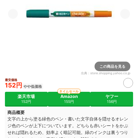
この商品を見る
出典：
store.shopping.yahoo.co.jp
最安価格
152円
やや低価格
タイムセール
楽天市場
Amazon
ヤフー
152円
155円
156円
商品概要
文字の上から塗る緑色のペン・書いた文字自体を隠せるオレン
ジ色のペンが上下についています。どちらも赤いシートをかぶ
せれば隠れるため、効率よく暗記可能。緑のインクは裏うつり