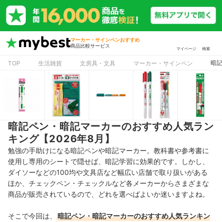
マーカー・サインペンおすすめ
商品比較サービス
マイページ
検索
暗記
TOP
生活雑貨
文房具・文具
マーカー・サインペン
暗記ペン・暗記マーカーのおすすめ人気ラン
キング【2026年8月】
勉強の手助けになる暗記ペンや暗記マーカー。教科書や参考書に
使用し専用のシートで隠せば、暗記学習に効果的です。しかし、
ダイソーなどの100均や文具店など幅広い店舗で取り扱いがある
ほか、チェックペン・チェックルなど各メーカーからさまざまな
商品が販売されているので、どれを選べばよいか迷いますよね。
そこで今回は、
暗記ペン・暗記マーカーのおすすめ人気ランキン