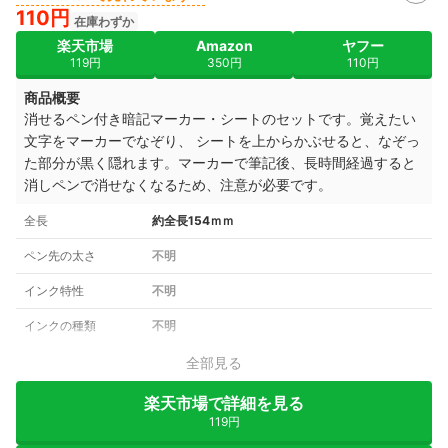
110円
在庫わずか
楽天市場
Amazon
ヤフー
119円
350円
110円
商品概要
消せるペン付き暗記マーカー・シートのセットです。覚えたい
文字をマーカーでなぞり、 シートを上からかぶせると、なぞっ
た部分が黒く隠れます。マーカーで筆記後、長時間経過すると
消しペンで消せなくなるため、注意が必要です。
全長
約全長154ｍｍ
ペン先の太さ
不明
インク特性
不明
インクの種類
不明
全部見る
楽天市場で詳細を見る
119円