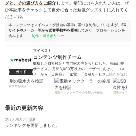
グと、その選び方をご紹介
します。暗記に力を入れたい人は、ぜ
ひ本記事をチェックして自分に合った勉強グッズを手に入れてく
ださいね。
本コンテンツはマイベストが独自の基準に基づき制作していますが、
EC
サイトやメーカー等から送客手数料を受領
しており、プロモーションを
含みます。
制作・運営ポリシー
マイベスト
コンテンツ制作チーム
徹底した自社検証と専門家の声をもとにした、商品比較
サービス。 月間3,000万以上のユーザーに向けて「コス
ガイド
メ」から「日用品」「家電」「金融サービス」まで、ベ
…続きを読む
ストな商品を選んでもらうために、毎日コンテンツを制
作中。
剤の吸水力を検証
コンテンツ制作チームのプロフィール
電動ネッククーラーの冷却力を検証
USBタイプCケー
最近の更新内容
2026.08.08
更新
ランキングを更新しました。