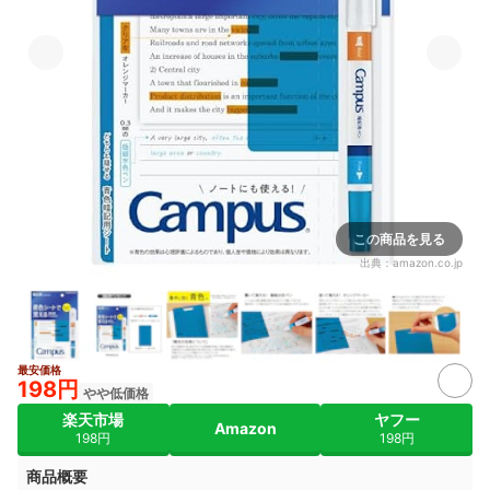
この商品を見る
出典：
amazon.co.jp
最安価格
198円
やや低価格
楽天市場
ヤフー
Amazon
198円
198円
商品概要