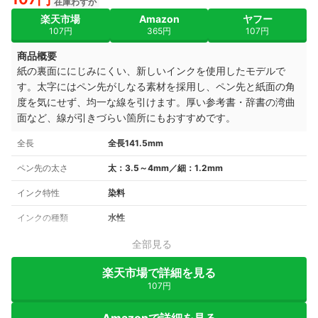
在庫わずか
楽天市場
Amazon
ヤフー
107円
365円
107円
商品概要
紙の裏面ににじみにくい、新しいインクを使用したモデルで
す。太字にはペン先がしなる素材を採用し、ペン先と紙面の角
度を気にせず、均一な線を引けます。厚い参考書・辞書の湾曲
面など、線が引きづらい箇所にもおすすめです。
全長
全長141.5mm
ペン先の太さ
太：3.5～4mm／細：1.2mm
インク特性
染料
インクの種類
水性
全部見る
楽天市場で詳細を見る
107円