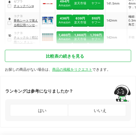
494円
ゼブラ
8
楽天市場
ヤフー
141.5mm
4m
Amazon
チェックペンα
字：1
コクヨ
極細
436円
639円
510円
9
青色シートで覚え
142mm
0.3
Amazon
楽天市場
ヤフー
角芯
る暗記用ペンセッ
3.5
ト
｜
PM-M322-S
コクヨ
1,460円
1,868円
1,709円
10
チェックル
｜
暗記
142mm
不明
Amazon
楽天市場
ヤフー
用ペン チェックル
｜
PM-M120N-S
比較表の続きを見る
お探しの商品がない場合は、
商品の掲載をリクエスト
できます。
ランキングは参考になりましたか？
はい
いいえ