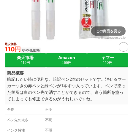
この商品を見る
出典：
amazon.co.jp
最安価格
110円
やや低価格
楽天市場
Amazon
ヤフー
119円
455円
110円
商品概要
暗記したい時に便利な、暗記ペン2本のセットです。消せるマー
カーつきの赤ペンと緑ペンが1本ずつ入っています。ペンで塗っ
た箇所は白のペン先で消すことができるので、違う箇所を塗っ
てしまっても修正できるのがうれしいですね。
全長
不明
ペン先の太さ
不明
インク特性
不明