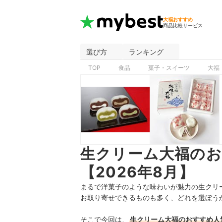
大福おすすめ
商品比較サービス
選び方
ランキング
TOP
食品
菓子・スイーツ
大福
生クリーム大福の
【2026年8月】
まるで洋菓子のような味わいが魅力の生クリ
お取り寄せできるものも多く、どれを選ぼう
そこで今回は、
生クリーム大福のおすすめ人