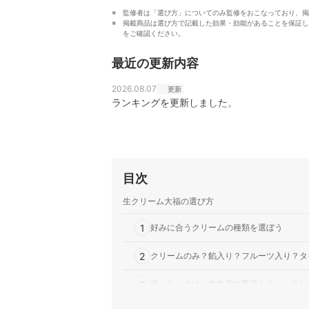
監修者は「選び方」についてのみ監修をおこなっており、掲
掲載商品は選び方で記載した効果・効能があることを保証し
をご確認ください。
最近の更新内容
2026.08.07
更新
ランキングを更新しました。
目次
生クリーム大福の選び方
1
好みに合うクリームの種類を選ぼう
2
クリームのみ？餡入り？フルーツ入り？タ
3
迷ったときは、有名店の商品をチェックし