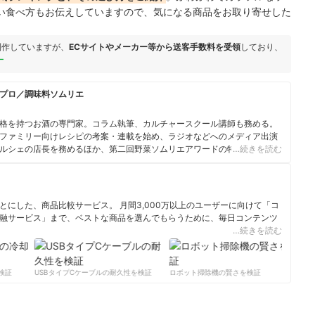
い食べ方もお伝えしていますので、気になる商品をお取り寄せした
制作していますが、
ECサイトやメーカー等から送客手数料を受領
しており、
ー
プロ／調味料ソムリエ
格を持つお酒の専門家。コラム執筆、カルチャースクール講師も務める。
ファミリー向けレシピの考案・連載を始め、ラジオなどへのメディア出演
ルシェの店長を務めるほか、第二回野菜ソムリエアワードの特別賞も受賞
…続きを読む
エ、ベジフルビューティーアドバイザー、ジュニア食育マイスター、フード
ト、江戸東京野菜コンシェルジュの資格も保有し、Twitterのフォロワーは
にした、商品比較サービス。 月間3,000万以上のユーザーに向けて「コ
融サービス」まで、ベストな商品を選んでもらうために、毎日コンテンツ
…続きを読む
ィール
証
USBタイプCケーブルの耐久性を検証
ロボット掃除機の賢さを検証
サー