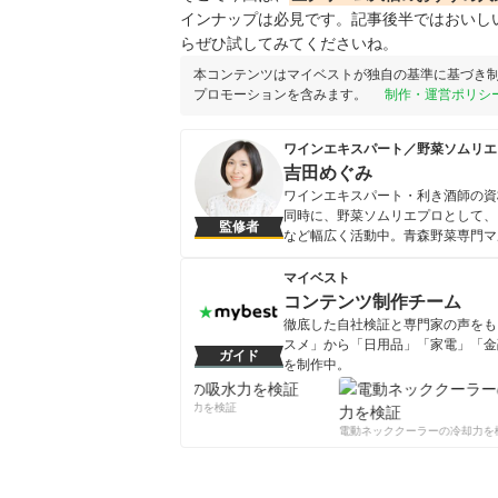
インナップは必見です。記事後半ではおいし
らぜひ試してみてくださいね。
本コンテンツはマイベストが独自の基準に基づき
プロモーションを含みます。
制作・運営ポリシ
ワインエキスパート／野菜ソムリエ
吉田めぐみ
ワインエキスパート・利き酒師の資
同時に、野菜ソムリエプロとして、
監修者
など幅広く活動中。青森野菜専門マ
している。 他にも、調味料ソムリ
コーチ、IFAオリーブスペシャリス
マイベスト
9000人を越える。
コンテンツ制作チーム
吉田めぐみのプロフィール
徹底した自社検証と専門家の声をもと
スメ」から「日用品」「家電」「金
ガイド
を制作中。
コンテンツ制作チームのプロフ
柔軟剤の吸水力を検証
電動ネッククーラーの冷却力を検