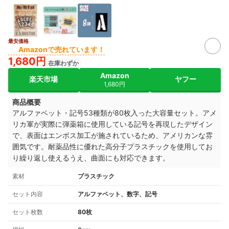
最安価格
Amazonで売れています！
1,680円
在庫わずか
Amazon
楽天市場
ヤフー
1,680円
商品概要
アルファベット・記号53種類が80枚入った大容量セット。アメ
リカ軍が実際に弾薬箱に使用している記号を再現したデザイン
で、表面はエンボス加工が施されているため、アメリカンな雰
囲気です。耐薬品性に優れた高分子プラスチックを使用してお
り繰り返し使えるうえ、曲面にも対応できます。
素材
プラスチック
セット内容
アルファベット、数字、記号
セット枚数
80枚