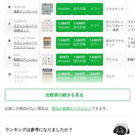
Mollytek
6
Amazon
楽天市場
ヤフー
プラスチック
‐
描画テンプレート
EUSTACE
ポリエチレン
ステ
1,299円
1,959円
7
ヤフー
ステンシルシート
テレフタレー
ート
Amazon
楽天市場
ト、 板紙
ンプ
30枚セット
数字
アル
TOO BE TOON
アル
1,450円
1,580円
1,680円
高分子プラス
8
ト、
ステンシルシート
ト2
Amazon
楽天市場
ヤフー
チック
ス、
字・
アルファベット大
帳、
種、
文字＆数字セット
ル、
ベッ
heizi
OLD MILITARY
｜
ベッ
998円
1,580円
1,680円
9
枚、
動物ステンシルシ
アクリル
動物1
SSOMcm
レー
Amazon
楽天市場
ヤフー
号各
ート
き道
フト
ジョーホク
ート
1,080円
643円
642円
10
ステンシルシート
再生紙
不明
Amazon
楽天市場
ヤフー
大文字
｜
4293600001
比較表の続きを見る
お探しの商品がない場合は、
商品の掲載をリクエスト
できます。
ランキングは参考になりましたか？