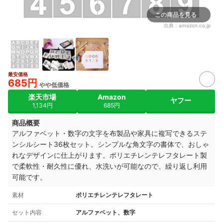
この商品を見る
出典：
amazon.co.jp
最安価格
685円
やや低価格
楽天市場
Amazon
ヤフー
1,134円
685円
商品概要
アルファベット・数字の文字を布製品や家具に複写できるステ
ンシルシート36枚セット。シンプルな角文字の書体で、おしゃ
れなデザインに仕上がります。ポリエチレンテレフタレート製
で柔軟性・耐久性に優れ、水洗いが可能なので、繰り返し利用
可能です。
素材
ポリエチレンテレフタレート
セット内容
アルファベット、数字