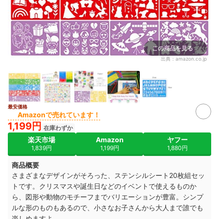
この商品を見る
出典：
amazon.co.jp
最安価格
Amazonで売れています！
1,199円
在庫わずか
楽天市場
Amazon
ヤフー
1,839円
1,199円
1,880円
商品概要
さまざまなデザインがそろった、ステンシルシート20枚組セッ
トです。クリスマスや誕生日などのイベントで使えるものか
ら、図形や動物のモチーフまでバリエーションが豊富。シンプ
ルな形のものもあるので、小さなお子さんから大人まで誰でも
楽しめますよ。