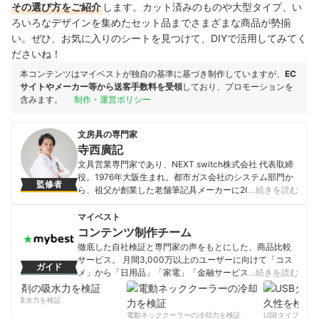
その選び方をご紹介
します。カット済みのものや大型タイプ、い
ろいろなデザインを集めたセット品までさまざまな商品が勢揃
い。ぜひ、お気に入りのシートを見つけて、DIYで活用してみてく
ださいね！
本コンテンツはマイベストが独自の基準に基づき制作していますが、
EC
サイトやメーカー等から送客手数料を受領
しており、プロモーションを
含みます。
制作・運営ポリシー
文房具の専門家
寺西廣記
文具営業専門家であり、NEXT switch株式会社 代表取締
役。1976年大阪生まれ。都市ガス会社のシステム部門か
監修者
ら、祖父が創業した老舗筆記具メーカーに2006年に転
…続きを読む
職。営業、経営企画を経て2014年9月に独立し現職。ベ
ンチャー文具メーカーを営業、企画面で支援。「文具営
マイベスト
業専門家」、文具道師範代として文具通販「文具道」の
コンテンツ制作チーム
運営。「TVチャンピオン極」文房具王選手権準優勝。
徹底した自社検証と専門家の声をもとにした、商品比較
YouTube「文具道師範代」チャンネル。MBA(経営学修
サービス。 月間3,000万以上のユーザーに向けて「コス
ガイド
士)。
メ」から「日用品」「家電」「金融サービス」まで、ベ
…続きを読む
寺西廣記のプロフィール
ストな商品を選んでもらうために、毎日コンテンツを制
作中。
剤の吸水力を検証
コンテンツ制作チームのプロフィール
電動ネッククーラーの冷却力を検証
USBタイプCケー