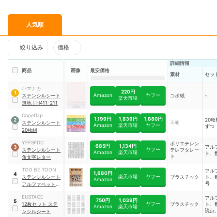
人気順
絞り込み
価格
詳細情報
商品
画像
最安価格
素材
セッ
ハマナカ
220円
1
Amazon
ヤフー
ステンシルシート
ユポ紙
‐
楽天市場
無地
｜
H411-211
Copeflap
1,199円
1,839円
1,880円
20種
2
ステンシルシート
不明
Amazon
楽天市場
ヤフー
ずつ
20枚組
YFFSFDC
ポリエチレン
685円
1,134円
アル
3
ヤフー
ステンシルシート
テレフタレー
Amazon
楽天市場
ト、
ト
角文字レター
TOO BE TOON
アル
1,680円
4
楽天市場
ヤフー
ステンシルシート
プラスチック
ト、
Amazon
号
アルファベット大
文字＆数字セット
EUSTACE
アル
｜
SSBTcm
750円
1,039円
5
ヤフー
12枚セット ステ
プラスチック
ト、
Amazon
楽天市場
読点
ンシルシート
記号