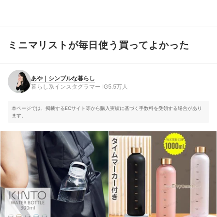
ミニマリストが毎日使う買ってよかった
あや｜シンプルな暮らし
暮らし系インスタグラマー IG5.5万人
あや｜シンプルな暮らし
暮らし系インスタグラマー IG5.5万人
本ページでは、掲載するECサイト等から購入実績に基づく手数料を受領する場合があり
ます。