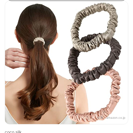
出典：
amazon.co.jp
coco silk