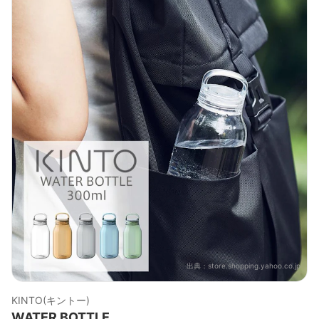
出典：
store.shopping.yahoo.co.jp
KINTO(キントー)
WATER BOTTLE