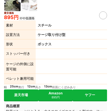
最安価格
895円
やや低価格
素材
スチール
設置方法
ケージ取り付け型
形状
ボックス
ストッパー付き
ケージの外側に設
置可能
ペレット兼用可能
25cm
12cm
13cm
幅
奥行
高さ
前面にくぼみあり
Amazon
楽天市場
ヤフー
895円
商品概要