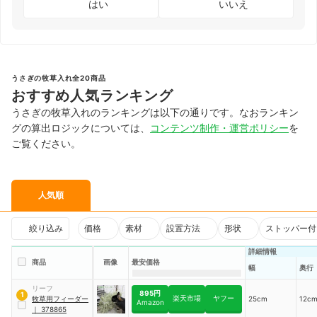
はい
いいえ
うさぎの牧草入れ全20商品
おすすめ人気ランキング
うさぎの牧草入れのランキングは以下の通りです。なおランキン
グの算出ロジックについては、
コンテンツ制作・運営ポリシー
を
ご覧ください。
人気順
絞り込み
価格
素材
設置方法
形状
ストッパー付
詳細情報
商品
画像
最安価格
幅
奥行
リーフ
895円
1
楽天市場
ヤフー
牧草用フィーダー
25cm
12c
Amazon
｜
378865