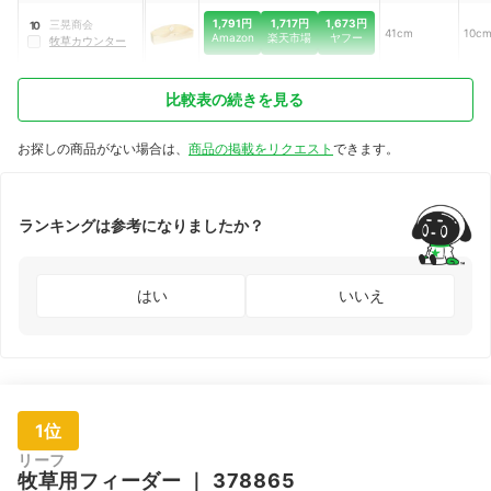
草ランチBALL
｜
MR-610
1,791円
1,717円
1,673円
三晃商会
10
41cm
10c
Amazon
楽天市場
ヤフー
牧草カウンター
比較表の続きを見る
お探しの商品がない場合は、
商品の掲載をリクエスト
できます。
ランキングは参考になりましたか？
はい
いいえ
1位
リーフ
牧草用フィーダー
｜
378865