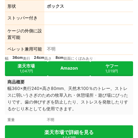
形状
ボックス
ストッパー付き
ケージの外側に設
置可能
ペレット兼用可能
不明
36cm
24cm
8cm
幅
奥行
高さ
前面にくぼみあり
楽天市場
ヤフー
Amazon
1,047円
1,019円
商品概要
幅360×奥行240×高さ80mm、天然木100％のトレー。
ストレ
スに弱いうさぎのための牧草入れ・休憩場所・遊び場にぴった
りです。
歯の伸びすぎを防止したり、ストレスを発散したりす
るかじり木としても使用できます。
重量
不明
楽天市場で詳細を見る
1,047円