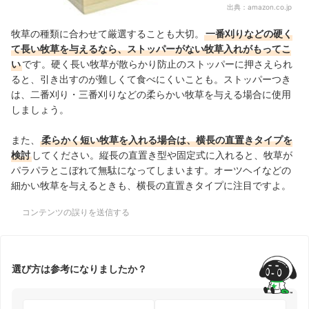
出典：
amazon.co.jp
牧草の種類に合わせて厳選することも大切。
一番刈りなどの硬く
て長い牧草を与えるなら、ストッパーがない牧草入れがもってこ
い
です。硬く長い牧草が散らかり防止のストッパーに押さえられ
ると、引き出すのが難しくて食べにくいことも。ストッパーつき
は、二番刈り・三番刈りなどの柔らかい牧草を与える場合に使用
しましょう。
また、
柔らかく短い牧草を入れる場合は、横長の直置きタイプを
検討
してください。縦長の直置き型や固定式に入れると、牧草が
パラパラとこぼれて無駄になってしまいます。オーツヘイなどの
細かい牧草を与えるときも、横長の直置きタイプに注目ですよ。
コンテンツの誤りを送信する
選び方は参考になりましたか？