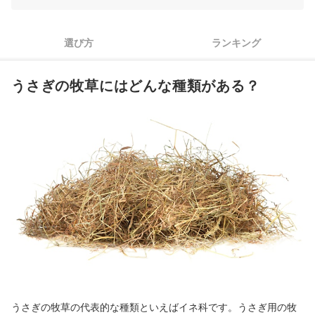
3
ケージやうさぎの大きさに合うサイズを選択しよう
4
与える牧草の種類も考慮しよう
選び方
ランキング
うさぎの牧草入れ全20商品おすすめ人気ランキング
うさぎの牧草にはどんな種類がある？
100均アイテムでうさぎの牧草入れを手作りする方法は？
牧草を食べないときや、トイレにされるときの対処法は？
うさぎに喜んでもらえそうなアイテムもチェックしよう
うさぎの牧草入れの売れ筋ランキングもチェック！
うさぎの牧草の代表的な種類といえばイネ科です。うさぎ用の牧