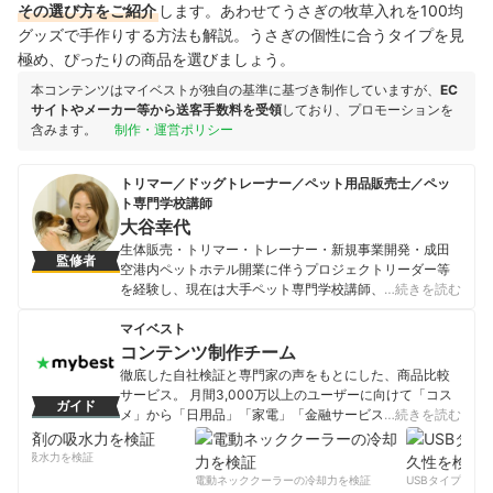
その選び方をご紹介
します。あわせてうさぎの
牧草入れを100均
グッズで
手作りする方法も解説。
うさぎの個性に合うタイプを見
極め、ぴったりの商品を選びましょう。
本コンテンツはマイベストが独自の基準に基づき制作していますが、
EC
サイトやメーカー等から送客手数料を受領
しており、プロモーションを
含みます。
制作・運営ポリシー
トリマー／ドッグトレーナー／ペット用品販売士／ペッ
ト専門学校講師
大谷幸代
生体販売・トリマー・トレーナー・新規事業開発・成田
監修者
空港内ペットホテル開業に伴うプロジェクトリーダー等
を経験し、現在は大手ペット専門学校講師、海外製ペッ
…続きを読む
ト用品の開発・販売、ペット関連プロモーション事業に
も従事。トリマー兼トレーナーとして動物保護活動にも
マイベスト
取り組む。
コンテンツ制作チーム
大谷幸代のプロフィール
徹底した自社検証と専門家の声をもとにした、商品比較
サービス。 月間3,000万以上のユーザーに向けて「コス
ガイド
メ」から「日用品」「家電」「金融サービス」まで、ベ
…続きを読む
ストな商品を選んでもらうために、毎日コンテンツを制
作中。
剤の吸水力を検証
コンテンツ制作チームのプロフィール
電動ネッククーラーの冷却力を検証
USBタイプCケー