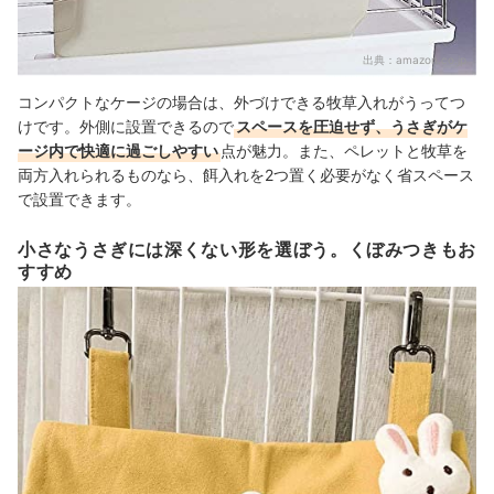
出典：
amazon.co.jp
コンパクトなケージの場合は、外づけできる牧草入れがうってつ
けです。外側に設置できるので
スペースを圧迫せず、うさぎがケ
ージ内で快適に過ごしやすい
点が魅力。また、ペレットと牧草を
両方入れられるものなら、餌入れを2つ置く必要がなく省スペース
で設置できます。
小さなうさぎには深くない形を選ぼう。くぼみつきもお
すすめ