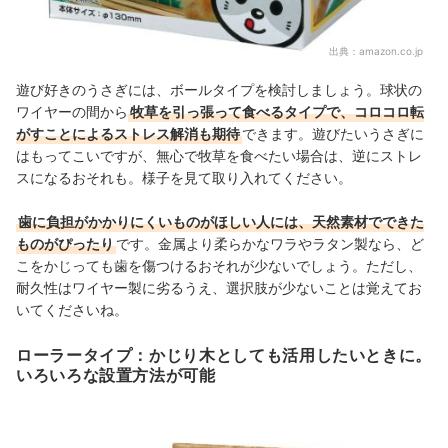
出典：
amazon.co.jp
遊び好きのうさぎには、ボールタイプを検討しましょう。球状の
ワイヤーの間から
牧草を引っ張って食べるタイプで、コロコロ転
がすことによるストレス解消も期待
できます。遊びたいうさぎに
はもってこいですが、無心で牧草を食べたい場合は、逆にストレ
スになるおそれも。様子を見て取り入れてください。
歯に負担がかかりにくいものがほしい人には、天然素材でできた
ものがぴったり
です。金属より柔らかなワラやラタン製なら、ど
こをかじっても歯を傷つけるおそれが少ないでしょう。ただし、
耐久性はワイヤー製に劣るうえ、選択肢が少ないことは覚えてお
いてくださいね。
ローラータイプ：かじり木としても活用したいときに。
いろいろな設置方法が可能