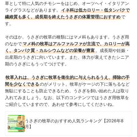
草として特に人気のチモシーをはじめ、オーツヘイ・イタリアン
ライグラスなどがあります。
イネ科は低カロリー・低タンパクで
繊維質も多く、成長期を終えたうさぎの体重管理におすすめ
で
す。
そのほか、うさぎの牧草の種類にはマメ科もあります。うさぎ用
のなかで
マメ科の牧草はアルファルファが主流で、カロリーが高
く、タンパク質・カルシウムなどの栄養が豊富
。成長期や妊娠・
出産期のうさぎに向いています。また、体力が衰えてきたシニア
期のうさぎにもうってつけです。
牧草入れは、うさぎに牧草を衛生的に与えられるうえ、掃除の手
間を少なくできる
のがメリット。牧草がケージの下に落ちるなど
無駄にすることも防止できるため、うさぎを飼い始めた人は取り
入れてみましょう。なお、以下のコンテンツではうさぎ用牧草を
ご紹介していますので、あわせて参考にしてくださいね。
うさぎの牧草のおすすめ人気ランキング【2026年8
月】