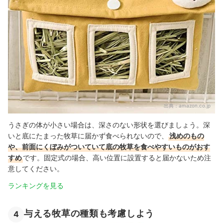
出典：
amazon.co.jp
うさぎの体が小さい場合は、深さのない形状を選びましょう。深
いと底にたまった牧草に届かず食べられないので、
浅めのもの
や、前面にくぼみがついていて底の牧草を食べやすいものがおす
すめ
です。固定式の場合、高い位置に設置すると届かないため注
意してください。
ランキングを見る
与える牧草の種類も考慮しよう
4