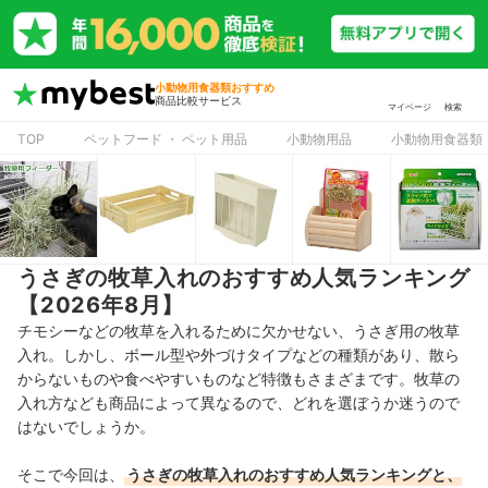
小動物用食器類おすすめ
商品比較サービス
マイページ
検索
TOP
ペットフード ・ ペット用品
小動物用品
小動物用食器類
うさぎの牧草入れのおすすめ人気ランキング
【2026年8月】
チモシーなどの牧草を入れるために欠かせない、うさぎ用の牧草
入れ。しかし、ボール型や外づけタイプなどの種類があり、散ら
からないものや食べやすいものなど特徴もさまざまです。牧草の
入れ方なども商品によって異なるので、どれを選ぼうか迷うので
はないでしょうか。
そこで今回は、
うさぎの牧草入れ
のおすすめ人気ランキングと、