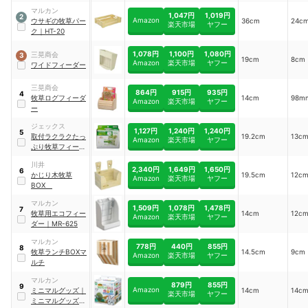
マルカン
1,047円
1,019円
2
Amazon
ウサギの牧草パー
36cm
24c
楽天市場
ヤフー
ク
｜
HT-20
1,078円
1,100円
1,080円
三晃商会
3
19cm
8cm
Amazon
楽天市場
ヤフー
ワイドフィーダー
三晃商会
864円
915円
935円
4
牧草ログフィーダ
14cm
98m
Amazon
楽天市場
ヤフー
ー
ジェックス
1,127円
1,240円
1,240円
5
取付ラクラクたっ
19.2cm
13c
Amazon
楽天市場
ヤフー
ぷり牧草フィーダ
ー
川井
2,340円
1,649円
1,650円
6
かじり木牧草
19.5cm
12c
Amazon
楽天市場
ヤフー
BOX
マルカン
1,509円
1,078円
1,478円
7
牧草用エコフィー
14cm
12c
Amazon
楽天市場
ヤフー
ダー
｜
MR-625
マルカン
778円
440円
855円
8
牧草ランチBOXマ
14.5cm
9cm
Amazon
楽天市場
ヤフー
ルチ
マルカン
879円
855円
9
Amazon
ミニマルグッズ
｜
14cm
14c
楽天市場
ヤフー
ミニマルグッズ 牧