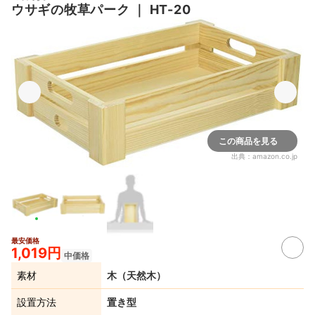
ウサギの牧草パーク
｜
HT-20
この商品を見る
出典：
amazon.co.jp
最安価格
1,019円
中価格
素材
木（天然木）
設置方法
置き型