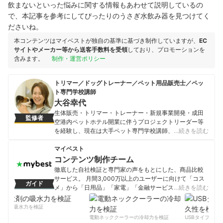
飲まないといった悩みに関する情報もあわせて説明しているの
で、本記事を参考にしてぴったりのうさぎ水飲み器を見つけてく
ださいね。
本コンテンツはマイベストが独自の基準に基づき制作していますが、
EC
サイトやメーカー等から送客手数料を受領
しており、プロモーションを
含みます。
制作・運営ポリシー
トリマー／ドッグトレーナー／ペット用品販売士／ペッ
ト専門学校講師
大谷幸代
生体販売・トリマー・トレーナー・新規事業開発・成田
監修者
空港内ペットホテル開業に伴うプロジェクトリーダー等
を経験し、現在は大手ペット専門学校講師、海外製ペッ
…続きを読む
ト用品の開発・販売、ペット関連プロモーション事業に
も従事。トリマー兼トレーナーとして動物保護活動にも
マイベスト
取り組む。
コンテンツ制作チーム
大谷幸代のプロフィール
徹底した自社検証と専門家の声をもとにした、商品比較
サービス。 月間3,000万以上のユーザーに向けて「コス
ガイド
メ」から「日用品」「家電」「金融サービス」まで、ベ
…続きを読む
ストな商品を選んでもらうために、毎日コンテンツを制
作中。
剤の吸水力を検証
コンテンツ制作チームのプロフィール
電動ネッククーラーの冷却力を検証
USBタイプCケー