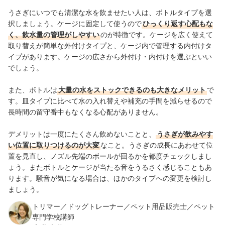
うさぎにいつでも清潔な水を飲ませたい人は、ボトルタイプを選
択しましょう。ケージに固定して使うので
ひっくり返す心配もな
く、飲水量の管理がしやすい
のが特徴です。ケージを広く使えて
取り替えが簡単な外付けタイプと、ケージ内で管理する内付けタ
イプがあります。ケージの広さから外付け・内付けを選ぶといい
でしょう。
また、ボトルは
大量の水をストックできるのも大きなメリット
で
す。皿タイプに比べて水の入れ替えや補充の手間を減らせるので
長時間の留守番中もなくなる心配がありません。
デメリットは一度にたくさん飲めないことと、
うさぎが飲みやす
い位置に取りつけるのが大変
なこと。うさぎの成長にあわせて位
置を見直し、ノズル先端のボールが回るかを都度チェックしまし
ょう。またボトルとケージが当たる音をうるさく感じることもあ
ります。騒音が気になる場合は、ほかのタイプへの変更を検討し
ましょう。
トリマー／ドッグトレーナー／ペット用品販売士／ペット
専門学校講師