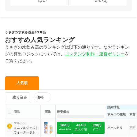
はい
いいえ
うさぎの水飲み器全43商品
おすすめ人気ランキング
うさぎの水飲み器のランキングは以下の通りです。なおランキン
グの算出ロジックについては、
コンテンツ制作・運営ポリシー
を
ご覧ください。
人気順
絞り込み
価格
詳細情報
商品
画像
最安価格
飲み口の種類
素材
マルカン
560円
484円
528円
1
ミニマルグッズ
｜
ボールあり
不明
Amazon
楽天市場
ヤフー
ウォーターボトル
フラット
｜
WBF-