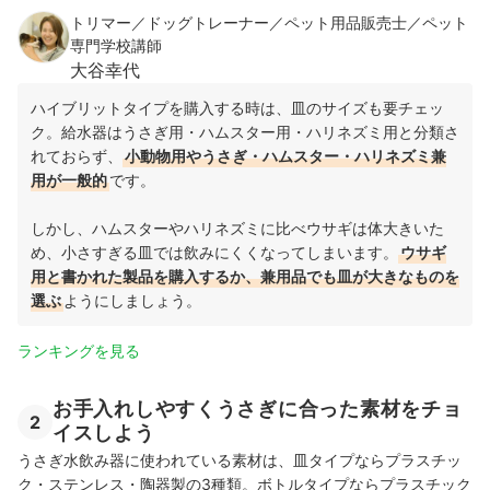
トリマー／ドッグトレーナー／ペット用品販売士／ペット
専門学校講師
大谷幸代
ハイブリットタイプを購入する時は、皿のサイズも要チェッ
ク。給水器はうさぎ用・ハムスター用・ハリネズミ用と分類さ
れておらず、
小動物用やうさぎ・ハムスター・ハリネズミ兼
用が一般的
です。
しかし、ハムスターやハリネズミに比べウサギは体大きいた
め、小さすぎる皿では飲みにくくなってしまいます。
ウサギ
用と書かれた製品を購入するか、兼用品でも皿が大きなものを
選ぶ
ようにしましょう。
ランキングを見る
お手入れしやすくうさぎに合った素材をチョ
2
イスしよう
うさぎ水飲み器に使われている素材は、皿タイプならプラスチッ
ク・ステンレス・陶器製の3種類。ボトルタイプならプラスチック