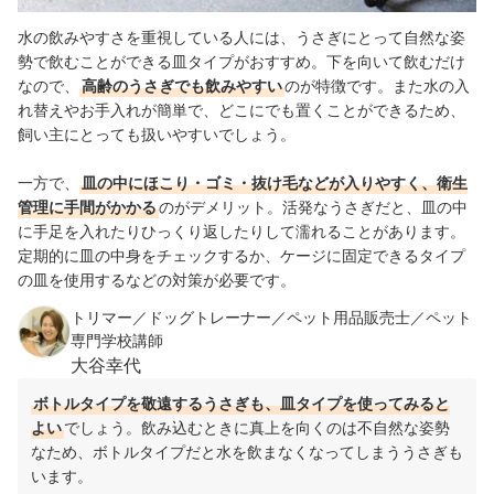
水の飲みやすさを重視している人には、うさぎにとって自然な姿
勢で飲むことができる皿タイプがおすすめ。下を向いて飲むだけ
なので、
高齢のうさぎでも飲みやすい
のが特徴です。また水の入
れ替えやお手入れが簡単で、どこにでも置くことができるため、
飼い主にとっても扱いやすいでしょう。
一方で、
皿の中にほこり・ゴミ・抜け毛などが入りやすく、衛生
管理に手間がかかる
のがデメリット。活発なうさぎだと、皿の中
に手足を入れたりひっくり返したりして濡れることがあります。
定期的に皿の中身をチェックするか、ケージに固定できるタイプ
の皿を使用するなどの対策が必要です。
トリマー／ドッグトレーナー／ペット用品販売士／ペット
専門学校講師
大谷幸代
ボトルタイプを敬遠するうさぎも、皿タイプを使ってみると
よい
でしょう。飲み込むときに真上を向くのは不自然な姿勢
なため、ボトルタイプだと水を飲まなくなってしまううさぎも
います。