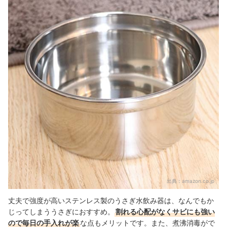
出典：
amazon.co.jp
丈夫で強度が高いステンレス製のうさぎ水飲み器は、なんでもか
じってしまううさぎにおすすめ。
割れる心配がなくサビにも強い
ので毎日の手入れが楽
な点もメリットです。また、煮沸消毒がで