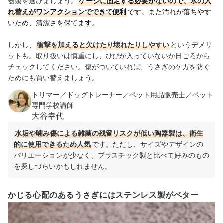
器製を選びましょう。
ケージに固定する必要がないので、水の入
れ替えがワンアクションでできて便利
です。また汚れが落ちやす
いため、清潔さを保てます。
しかし、
衝撃を加えると欠けたり壊れたりしやすい
というデメリ
ットも。取り扱いは慎重にし、ひびが入っていないか日ごろから
チェックしてください。傷がついていれば、うさぎのケガを防ぐ
ためにも買い替えましょう。
トリマー／ドッグトレーナー／ペット用品販売士／ペット
専門学校講師
大谷幸代
水垢や噛み傷による雑菌の残留リスクが低い陶器製は、衛生
的に使用できるため人気
です。ただし、サイズやデザインの
バリエーションが少なく、プラスチック製と比べて好みのもの
を探しづらいかもしれません。
かじる心配のあるうさぎにはステンレス製がベター