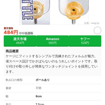
出典：
mkgr.jp
最安価格
484円
やや低価格
楽天市場
Amazon
ヤフー
484円
560円
528円
商品概要
ケージにフィットするシンプルで洗練されたフォルムが魅力。
省スペース設計でかさばらないのもうれしいポイントです。取
り付けや取り外しが簡単なワンタッチジョイントを採用してい
ます。
飲み口の種類
ボールあり
素材
不明
幅
6cm
奥行
7.5cm