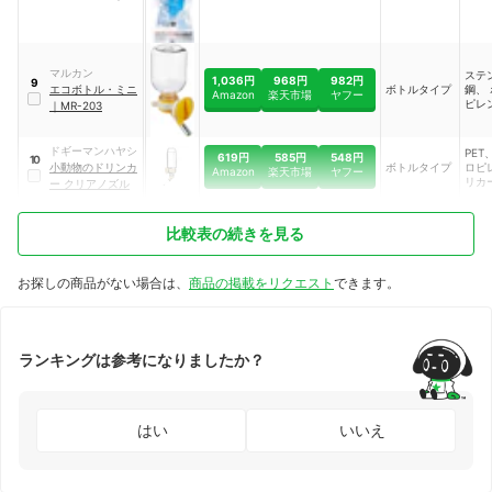
キャ
WBF-600
分：
ル部
ンレ
マルカン
ステ
1,036円
968円
982円
9
エコボトル・ミニ
ボトルタイプ
鋼、
Amazon
楽天市場
ヤフー
ピレ
｜
MR-203
ドギーマンハヤシ
PET
619円
585円
548円
10
小動物のドリンカ
ボトルタイプ
ロピ
Amazon
楽天市場
ヤフー
リカ
ー クリアノズル
ト、
ス、
比較表の続きを見る
お探しの商品がない場合は、
商品の掲載をリクエスト
できます。
ランキングは参考になりましたか？
はい
いいえ