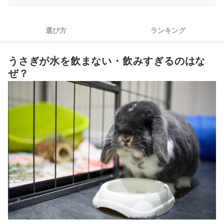
2
お手入れしやすくうさぎに合った素材をチョイスしよう
3
いつでもたっぷり飲める容量の水飲み器を用意しよう
選び方
ランキング
うさぎの水飲み器全43商品おすすめ人気ランキング
うさぎが水を飲まない・飲みすぎるのはな
うさぎが水を飲むときに聞こえる音の正体は？
ぜ？
水飲み器から水漏れしたら？
ケージ内掃除やうさぎのストレス解消に使えるアイテムも！
大切なうさぎの健康のためにペット保険をチェックしよう
うさぎの水飲み器の売れ筋ランキングもチェック！