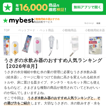
小動物用給水器おすすめ
商品比較サービス
マイページ
検索
TOP
ペットフード ・ ペット用品
小動物用品
小動物用給水器
うさぎの水飲み器のおすすめ人気ランキング
【2026年8月】
うさぎの水分補給や飲む水の量の管理に必要なうさぎ水飲み器
（給水器）。ケージに取りつけて自由に高さを変えられる給水ボ
トルや、床に置ける皿タイプ、チンチラ・モルモット用にも使え
るものなど、さまざまな種類の商品が発売されていてどれがいい
のか悩んでしまいますよね。
そこで今回は、
うさぎ水飲み器のおすすめ人気ランキングと、そ
の選び方をご紹介
します。大切なうさぎの、水の飲みすぎ・水を