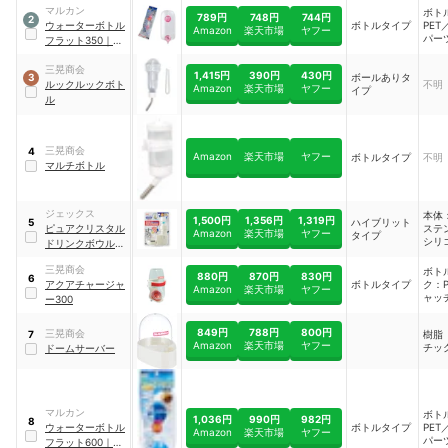
マルカン
ボト
120
789円
748円
744円
2
ウォーターボトル
ボトルタイプ
PET
Amazon
楽天市場
ヤフー
パー
フラット350
｜
ップ
WBF-350
PS
三晃商会
1,415円
390円
430円
ボールありタ
部分
3
ルックルックボト
不明
Amazon
楽天市場
ヤフー
イプ
ステ
ル
三晃商会
4
Amazon
楽天市場
ヤフー
ボトルタイプ
不明
マルチボトル
ジェックス
本体
1,500円
1,356円
1,319円
ハイブリット
5
ピュアクリスタル
ステ
Amazon
楽天市場
ヤフー
タイプ
シリ
ドリンクボウル ラ
ム、
ビット
ター
三晃商会
ボト
880円
870円
830円
6
トリ
アクアチャージャ
ボトルタイプ
ク：
Amazon
楽天市場
ヤフー
PP
ャッ
ー300
換樹
PP
ャッ
849円
788円
800円
三晃商会
樹脂
7
／ノ
Amazon
楽天市場
ヤフー
チッ
ドームサーバー
ステ
マルカン
ボト
1,036円
990円
982円
8
ウォーターボトル
ボトルタイプ
PET
Amazon
楽天市場
ヤフー
パー
フラット600
｜