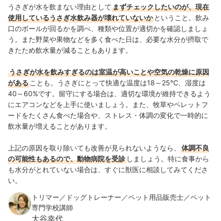
うさぎが水を飲まない理由として
まずチェックしたいのが、現在
使用しているうさぎ水飲み器が壊れていないか
ということ。飲み
口のボールが回るかを調べ、種類や位置が適切かを確認しましょ
う。また野菜や果物などを多く食べた日は、必要な水分が摂取で
きたため飲水量が減ることもあります。
うさぎが水を飲みすぎるのは室温が高いことや空気の乾燥に原因
がある
ことも。うさぎにとって快適な温度は18～25℃、湿度は
40～60%です。留守にする場合は、適切な環境が維持できるよう
にエアコンなどを上手に使いましょう。また、牧草やペレットフ
ードをたくさん食べた場合や、ストレス・体調の変化で一時的に
飲水量が増えることがあります。
上記の原因を取り除いても改善が見られないようなら、
体調不良
の可能性もあるので、動物病院を受診
しましょう。特に食事から
も水分がとれていない場合は、すぐに獣医に相談してみてくださ
い。
トリマー／ドッグトレーナー／ペット用品販売士／ペット
専門学校講師
大谷幸代