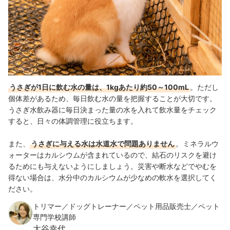
うさぎが1日に飲む水の量は、1kgあたり約50～100mL
。ただし
個体差があるため、毎日飲む水の量を把握することが大切です。
うさぎ水飲み器に毎日決まった量の水を入れて飲水量をチェック
すると、日々の体調管理に役立ちます。
また、
うさぎに与える水は水道水で問題ありません
。ミネラルウ
ォーターはカルシウムが含まれているので、結石のリスクを避け
るためにも与えないようにしましょう。災害や断水などでやむを
得ない場合は、水分中のカルシウムが少なめの軟水を選択してく
ださい。
トリマー／ドッグトレーナー／ペット用品販売士／ペット
専門学校講師
大谷幸代