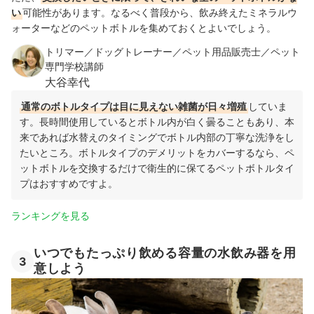
い
可能性があります。なるべく普段から、飲み終えたミネラルウ
ォーターなどのペットボトルを集めておくとよいでしょう。
トリマー／ドッグトレーナー／ペット用品販売士／ペット
専門学校講師
大谷幸代
通常のボトルタイプは目に見えない雑菌が日々増殖
していま
す。長時間使用しているとボトル内が白く曇ることもあり、本
来であれば水替えのタイミングでボトル内部の丁寧な洗浄をし
たいところ。ボトルタイプのデメリットをカバーするなら、ペ
ットボトルを交換するだけで衛生的に保てるペットボトルタイ
プはおすすめですよ。
ランキングを見る
いつでもたっぷり飲める容量の水飲み器を用
3
意しよう