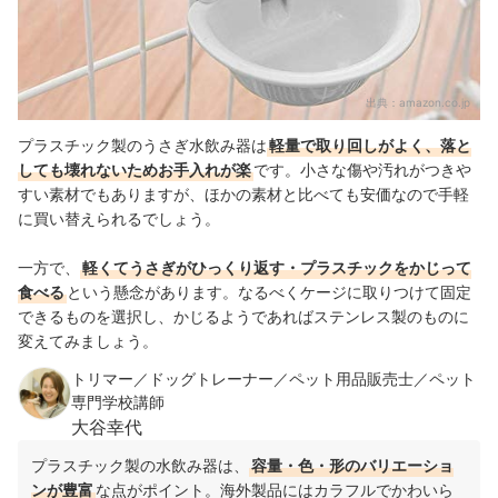
出典：
amazon.co.jp
プラスチック製のうさぎ水飲み器は
軽量で取り回しがよく、落と
しても壊れないためお手入れが楽
です。小さな傷や汚れがつきや
すい素材でもありますが、ほかの素材と比べても安価なので手軽
に買い替えられるでしょう。
一方で、
軽くてうさぎがひっくり返す・プラスチックをかじって
食べる
という懸念があります。なるべくケージに取りつけて固定
できるものを選択し、かじるようであればステンレス製のものに
変えてみましょう。
トリマー／ドッグトレーナー／ペット用品販売士／ペット
専門学校講師
大谷幸代
プラスチック製の水飲み器は、
容量・色・形のバリエーショ
ンが豊富
な点がポイント。海外製品にはカラフルでかわいら