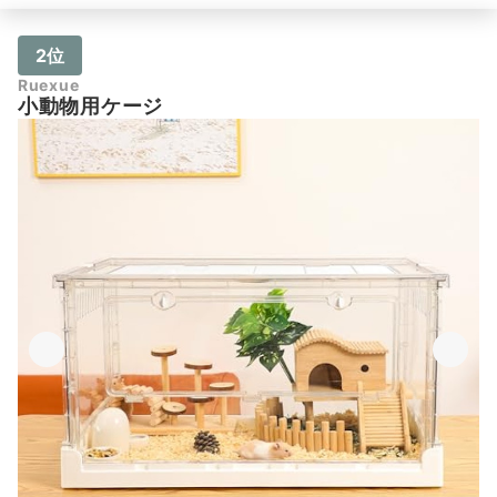
2位
Ruexue
小動物用ケージ