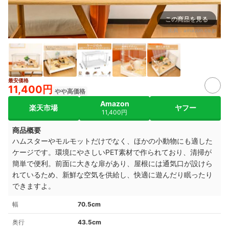
この商品を見る
出典：
amazon.co.jp
最安価格
11,400円
やや高価格
Amazon
楽天市場
ヤフー
11,400円
商品概要
ハムスターやモルモットだけでなく、ほかの小動物にも適した
ケージです。環境にやさしいPET素材で作られており、清掃が
簡単で便利。前面に大きな扉があり、屋根には通気口が設けら
れているため、新鮮な空気を供給し、快適に遊んだり眠ったり
できますよ。
幅
70.5cm
奥行
43.5cm