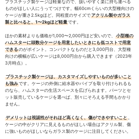
プラスチック製ケージは軽量なので、扱いやすく楽に持ち運べる
ものがほしい人にうってつけです。幅60cmくらいの大型種向けの
ケージが重さ2.5kgほど。同程度のサイズで
アクリル製やガラス
製と比べると、1〜2kgほど軽量
です。
ほかの素材よりも価格が1,000〜2,000円ほど安いので、
小型種の
ハムスターに頭数分ケージを用意したいときにも低コストで用意
できる
のがポイント。コンパクトなものだと3,000円台、大型種
向けの横幅が広いケージは8,000円台から購入できます（2023年
3月時点）。
プラスチック製ケージは、カスタマイズしやすいものが多いこと
も強み
です。ケージの外側に給水器やパイプを取り付けられるも
のなら、ハムスターの生活スペースを広げられます。パーツとセ
ット販売しているケージを選べば、別々にそろえる手間もかかり
ません。
デメリットは視認性がそれほど高くなく、傷ができやすいこと
。
ケージの中がクリアに見えるものがほしい場合はアクリル製、傷
に強いものがほしいならガラス製のケージに注目してください。