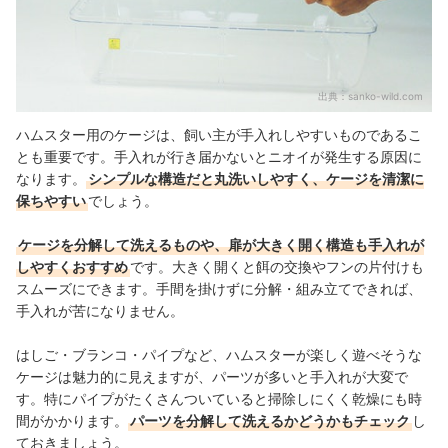
出典：
sanko-wild.com
ハムスター用のケージは、飼い主が手入れしやすいものであるこ
とも重要です。手入れが行き届かないとニオイが発生する原因に
なります。
シンプルな構造だと丸洗いしやすく、ケージを清潔に
保ちやすい
でしょう。
ケージを分解して洗えるものや、扉が大きく開く構造も手入れが
しやすくおすすめ
です。大きく開くと餌の交換やフンの片付けも
スムーズにできます。手間を掛けずに分解・組み立てできれば、
手入れが苦になりません。
はしご・ブランコ・パイプなど、ハムスターが楽しく遊べそうな
ケージは魅力的に見えますが、パーツが多いと手入れが大変で
す。特にパイプがたくさんついていると掃除しにくく乾燥にも時
間がかかります。
パーツを分解して洗えるかどうかもチェック
し
ておきましょう。