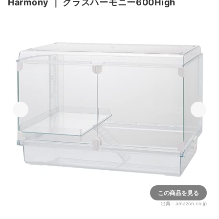
Harmony
｜
グラスハーモニー600High
この商品を見る
出典：
amazon.co.jp