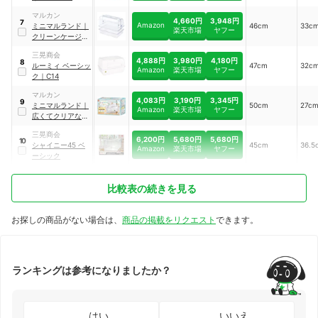
マルカン
4,660円
3,948円
7
Amazon
ミニマルランド
｜
46cm
33c
楽天市場
ヤフー
クリーンケージ
460
｜
ML-308
三晃商会
4,888円
3,980円
4,180円
8
ルーミィ ベーシッ
47cm
32c
Amazon
楽天市場
ヤフー
ク
｜
C14
マルカン
4,083円
3,190円
3,345円
9
ミニマルランド
｜
50cm
27c
Amazon
楽天市場
ヤフー
広くてクリアなハ
ムスターパーク
三晃商会
6,200円
5,680円
5,680円
10
シャイニー45 ベ
45cm
36.5
Amazon
楽天市場
ヤフー
ーシック
比較表の続きを見る
お探しの商品がない場合は、
商品の掲載をリクエスト
できます。
ランキングは参考になりましたか？
はい
いいえ