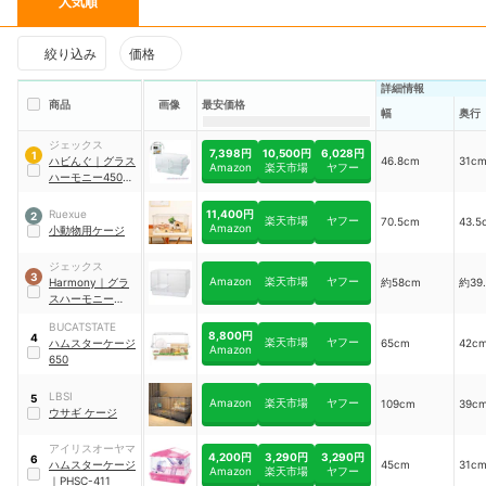
人気順
絞り込み
価格
詳細情報
商品
画像
最安価格
幅
奥行
ジェックス
7,398円
10,500円
6,028円
1
ハビんぐ
｜
グラス
46.8cm
31c
Amazon
楽天市場
ヤフー
ハーモニー450プ
ラス
11,400円
Ruexue
2
楽天市場
ヤフー
70.5cm
43.5
Amazon
小動物用ケージ
ジェックス
3
Amazon
楽天市場
ヤフー
Harmony
｜
グラ
約58cm
約39
スハーモニー
600High
BUCATSTATE
8,800円
4
楽天市場
ヤフー
ハムスターケージ
65cm
42c
Amazon
650
LBSI
5
Amazon
楽天市場
ヤフー
109cm
39c
ウサギ ケージ
アイリスオーヤマ
4,200円
3,290円
3,290円
6
ハムスターケージ
45cm
31c
Amazon
楽天市場
ヤフー
｜
PHSC-411