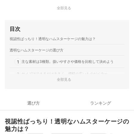
全部見る
目次
視認性ばっちり！透明なハムスターケージの魅力は？
透明なハムスターケージの選び方
1
主な素材は3種類。扱いやすさや価格を比較して決めよう
2
サイズはできるだけ大きく、横幅の広いものがベター
全部見る
3
ケージの構造にもこだわって選ぼう
4
簡単に分解・組み立てでき、手入れしやすいものをチョイス
選び方
ランキング
透明なハムスターケージ全26商品おすすめ人気ランキング
視認性ばっちり！透明なハムスターケージの
安全対策のために床材にもこだわろう
魅力は？
透明ケージにはおしゃれな巣箱やトイレを置こう