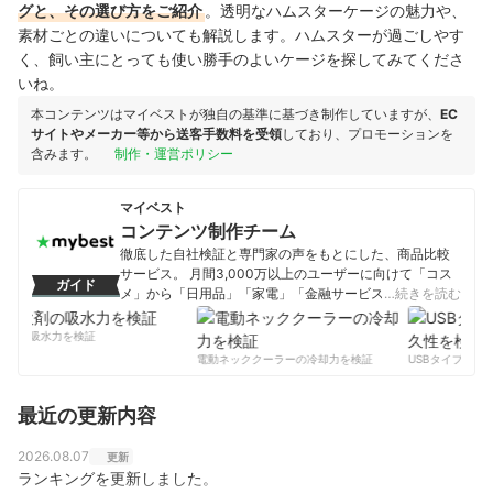
グと、その選び方をご紹介
。透明なハムスターケージの魅力や、
素材ごとの違いについても解説します。ハムスターが過ごしやす
く、飼い主にとっても使い勝手のよいケージを探してみてくださ
いね。
本コンテンツはマイベストが独自の基準に基づき制作していますが、
EC
サイトやメーカー等から送客手数料を受領
しており、プロモーションを
含みます。
制作・運営ポリシー
マイベスト
コンテンツ制作チーム
徹底した自社検証と専門家の声をもとにした、商品比較
サービス。 月間3,000万以上のユーザーに向けて「コス
ガイド
メ」から「日用品」「家電」「金融サービス」まで、ベ
…続きを読む
ストな商品を選んでもらうために、毎日コンテンツを制
作中。
剤の吸水力を検証
コンテンツ制作チームのプロフィール
電動ネッククーラーの冷却力を検証
USBタイプCケー
最近の更新内容
2026.08.07
更新
ランキングを更新しました。