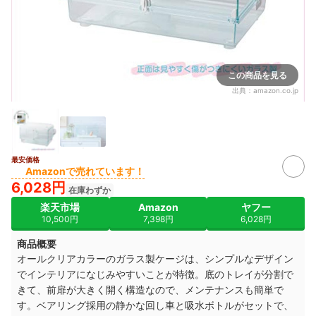
この商品を見る
出典：
amazon.co.jp
最安価格
Amazonで売れています！
6,028円
在庫わずか
楽天市場
Amazon
ヤフー
10,500円
7,398円
6,028円
商品概要
オールクリアカラーのガラス製ケージは、シンプルなデザイン
でインテリアになじみやすいことが特徴。底のトレイが分割で
きて、前扉が大きく開く構造なので、メンテナンスも簡単で
す。ベアリング採用の静かな回し車と吸水ボトルがセットで、