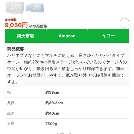
参考価格
9,056円
やや高価格
楽天市場
Amazon
ヤフー
商品概要
ハリネズミなどにもマルチに使える、
高さゆったりハイタイプ
ケージ。
幅約22cmの専用ステージがついているのでケージ内の
空間が広がり、動き回る底面積をしっかり確保できます。
前面
オープンでお世話がしやすく、
底が取り外せてお掃除も簡単で
すよ。
幅
約58cm
奥行
約39.2cm
高さ
約40cm
重量
7500g