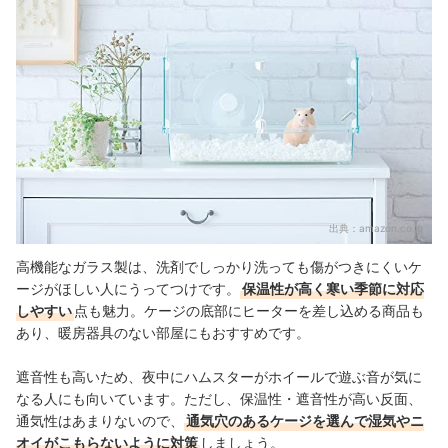
出典：
amazon.co.jp
高機能なガラス製は、洗剤でしっかり洗っても傷がつきにくいケ
ージがほしい人にうってつけです。
保温性が高く寒い季節に対応
しやすい
点も魅力。ケージの底部にヒーターを差し込める商品
も
あり、暖房器具のない部屋にもおすすめです。
遮音性も高いため、夜中にハムスターがホイールで遊ぶ音が気に
なる人にも向いています。ただし、保温性・遮音性が高い反面、
通気性はあまりないので、
通気穴のあるケージを選んで湿気やニ
オイがこもらないように対策
しましょう。