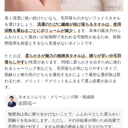
出典：
amazon.co.jp
長く清潔に使い続けたいなら、毛羽落ちの少ないフェイスタオル
を選びましょう。
洗濯のたびに繊維が抜け落ちるタオルは、使用
回数を重ねるごとにボリュームが減少
します。本来の吸水力やふ
んわりとした風合いが短期間で失われる可能性があるため、長期
間使用を前提とするなら見逃せないポイントです。
たとえば、
柔らかさが魅力の無撚糸タオルは、撚りが甘い分毛羽
落ちしやすい
性質があります。同様に柔らかさを出すために使わ
れるシャーリング糸なども、毛羽落ちが気になりやすいタイプ。
肌触りと耐久性のどちらを優先するかによって適切な選択肢は変
わるため、メリット・デメリットをふまえて選ぶ必要がありま
す。
タオルソムリエ・クリーニング師・熱波師
吉田伍一
無撚糸は糸に撚りをかけないことで、ふんわりとした柔らかい
肌触りを生み出します。ただし、その分結束が弱いため洗濯で
毛羽が抜けやすく、タオル自体の寿命も短くなりがちです。