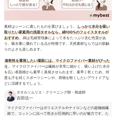
素材はシーンに適したものを選びましょう。
しっかり水分を吸い
取りたい家庭用の洗面タオルなら、綿100%のフェイスタオルが
おすすめ
。綿は毛細管現象によって水をたっぷり含む性質があ
り、吸水量に優れている点が特徴です。天然素材ならではの肌触
りのよさも楽しめます。
速乾性を重視したい場面には、マイクロファイバー素材がぴった
り
。マイクロファイバーは繊維が非常に細かく、吸い上げた水分
を広い表面積から素早く蒸発させられます。素早く乾くため、何
度も汗を拭くスポーツシーンや、荷物を軽くしたいアウトドアな
どに活躍するでしょう。
タオルソムリエ・クリーニング師・熱波師
吉田伍一
マイクロファイバーはポリエステルやナイロンなどの超極細繊
維で、コットンに比べて乾きが圧倒的に早いのが魅力です。た