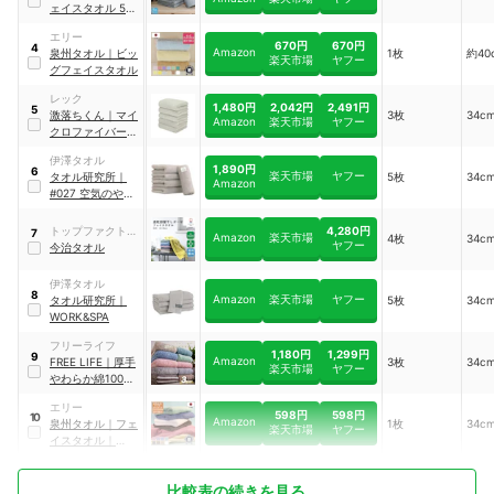
ェイスタオル 5枚
セット
｜
24A060
エリー
670円
670円
4
Amazon
泉州タオル
｜
ビッ
1枚
約40
楽天市場
ヤフー
グフェイスタオル
レック
1,480円
2,042円
2,491円
5
激落ちくん
｜
マイ
3枚
34c
Amazon
楽天市場
ヤフー
クロファイバーフ
ェイスタオル
伊澤タオル
1,890円
6
楽天市場
ヤフー
タオル研究所
｜
5枚
34c
Amazon
#027 空気のやわ
らかさ
4,280円
トップファクトリ
7
Amazon
楽天市場
4枚
34c
ヤフー
ー今治
今治タオル
伊澤タオル
8
Amazon
楽天市場
ヤフー
タオル研究所
｜
5枚
34c
WORK&SPA
フリーライフ
1,180円
1,299円
9
Amazon
FREE LIFE
｜
厚手
3枚
34c
楽天市場
ヤフー
やわらか綿100％
タオル
｜
towel-
エリー
01-3580-3p
598円
598円
10
Amazon
泉州タオル
｜
フェ
1枚
34c
楽天市場
ヤフー
イスタオル
｜
ama-sft
比較表の続きを見る