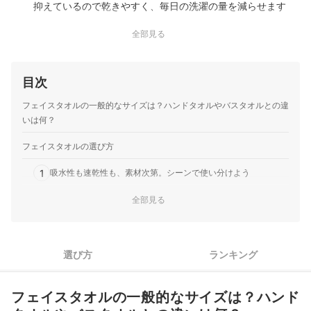
抑えているので乾きやすく、毎日の洗濯の量を減らせます
よ。タオルの両端・中央部分に同じ織り模様を入れているた
全部見る
め、干しやすいのはもちろんのこと、中央を切れば掃除用タ
オルとして長く使用できます。
コンテックス｜タオルてぬぐい｜62180-001
目次
タオルとしてはもちろん、お風呂でのボディタオルとしても
2通りの使い方ができる綿100%の手ぬぐいタオルです。軽量
フェイスタオルの一般的なサイズは？ハンドタオルやバスタオルとの違
設計でありながら、優れた吸水性と乾きやすさを両立してい
いは何？
ます。一般的な製品より長い約100cmのサイズは、サウナで
頭や腰に巻くことが多い人…
フェイスタオルの選び方
1
吸水性も速乾性も、素材次第。シーンで使い分けよう
全部見る
2
好みに合った厚さ（匁数）を選ぼう
3
長く清潔に使うなら、毛羽落ちが少ないものをチェック
選び方
ランキング
4
品質で迷ったら、今治タオル認定品から選ぶのがベター
フェイスタオル全55商品おすすめ人気ランキング
フェイスタオルの一般的なサイズは？ハンド