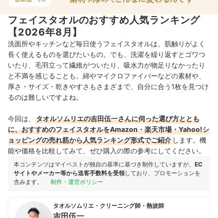
フェイスタオルのおすすめ人気ランキング
【2026年8月】
洗面所やキッチンなど毎日使うフェイスタオルは、肌触りがよく
長く使えるものを選びたいもの。でも、洗濯を繰り返すとゴワつ
いたり、毛羽立って繊維がついたり、吸水力が物足りなかったり
と不満を感じることも。綿やマイクロファイバーなどの素材や、
厚さ・サイズ・乾きやすさもさまざまで、自分に合う1枚を見つけ
るのは難しいですよね。
今回は、
タオルソムリエの吉田伍一さんに伺った選び方ととも
に、おすすめのフェイスタオルをAmazon・楽天市場・Yahoo!シ
ョッピングの売れ筋から人気ランキング形式でご紹介
します。機
能や価格を比較してみて、ぜひ購入の際の参考にしてください。
本コンテンツはマイベストが独自の基準に基づき制作していますが、
EC
サイトやメーカー等から送客手数料を受領
しており、プロモーションを
含みます。
制作・運営ポリシー
タオルソムリエ・クリーニング師・熱波師
吉田伍一