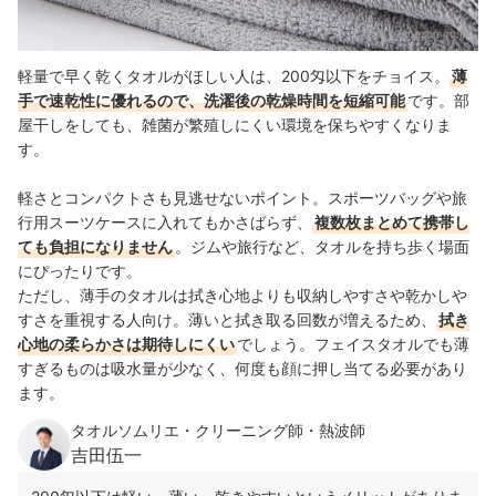
出典：
amazon.co.jp
軽量で早く乾くタオルがほしい人は、200匁以下をチョイス。
薄
手で速乾性に優れるので、洗濯後の乾燥時間を短縮可能
です。部
屋干しをしても、雑菌が繁殖しにくい環境を保ちやすくなりま
す。
軽さとコンパクトさも見逃せないポイント。スポーツバッグや旅
行用スーツケースに入れてもかさばらず、
複数枚まとめて携帯し
ても負担になりません
。ジムや旅行など、タオルを持ち歩く場面
にぴったりです。
ただし、薄手のタオルは拭き心地よりも収納しやすさや乾かしや
すさを重視する人向け。薄いと拭き取る回数が増えるため、
拭き
心地の柔らかさは期待しにくい
でしょう。フェイスタオルでも薄
すぎるものは吸水量が少なく、何度も顔に押し当てる必要があり
ます。
タオルソムリエ・クリーニング師・熱波師
吉田伍一