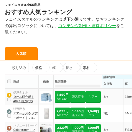
フェイスタオル全55商品
おすすめ人気ランキング
フェイスタオルのランキングは以下の通りです。なおランキング
の算出ロジックについては、
コンテンツ制作・運営ポリシー
をご
覧ください。
人気順
絞り込み
価格
幅
長さ
素材
詳細情報
商品
画像
最安価格
入り数
幅
伊澤タオル
1,890円
1
楽天市場
ヤフー
タオル研究所
｜
5枚
33c
Amazon
#024 自然なやわ
らかさ
浅野撚糸
2,033円
1,640円
1,640円
2
エアーかおる
ダデ
1枚
34c
Amazon
楽天市場
ヤフー
ィボーイ
｜
フェイ
スタオル
バリュートレード
2,129円
1,000円
1,000円
3
Colorsroom
｜
フ
5枚
約34
Amazon
楽天市場
ヤフー