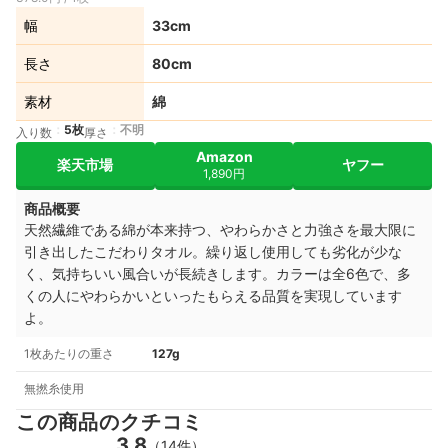
幅
33cm
長さ
80cm
素材
綿
5枚
不明
入り数
厚さ
Amazon
楽天市場
ヤフー
1,890円
商品概要
天然繊維である綿が本来持つ、やわらかさと力強さを最大限に
引き出したこだわりタオル。繰り返し使用しても劣化が少な
く、気持ちいい風合いが長続きします。カラーは全6色で、多
くの人にやわらかいといったもらえる品質を実現しています
よ。
1枚あたりの重さ
127g
無撚糸使用
この商品のクチコミ
3.8
（14件）