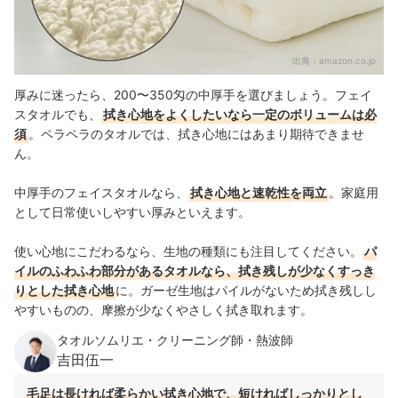
出典：
amazon.co.jp
厚みに迷ったら、200〜350匁の中厚手を選びましょう。フェイ
スタオルでも、
拭き心地をよくしたいなら一定のボリュームは必
須
。ペラペラのタオルでは、拭き心地にはあまり期待できませ
ん。
中厚手のフェイスタオルなら、
拭き心地と速乾性を両立
。家庭用
として日常使いしやすい厚みといえます。
使い心地にこだわるなら、生地の種類にも注目してください。
パ
イルのふわふわ部分があるタオルなら、拭き残しが少なくすっき
りとした拭き心地
に。ガーゼ生地はパイルがないため拭き残しし
やすいものの、摩擦が少なくやさしく拭き取れます。
タオルソムリエ・クリーニング師・熱波師
吉田伍一
毛足は長ければ柔らかい拭き心地で、短ければしっかりとし