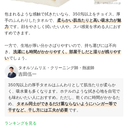
出典：
amazon.co.jp
包まれるような感触で拭きたいなら、350匁以上をチョイス。厚
手のふんわりしたタオルで、
柔らかい肌当たりと高い吸水力が魅
力
です。顔をやさしく拭いたい人や、スパ感覚を求める人におす
すめできます。
一方で、生地が厚い分かさばりやすいので、持ち運びには不向
き。
洗濯にも時間がかかりやすく、部屋干しだと湿りが残りやす
い
でしょう。
タオルソムリエ・クリーニング師・熱波師
吉田伍一
350匁以上の厚手タオルはふんわりとして肌当たりが柔らか
く、吸水量も多くなります。ホテルのような拭き心地を自宅で
も味わいたい人におすすめ。ただし、乾くのに時間がかかるた
め、
タオル同士ができるだけ重ならないようにハンガー等で
干すなど、干し方には工夫が必要
です。
ランキングを見る