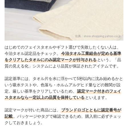
出典：
store.shopping.yahoo.co.jp
はじめてのフェイスタオルやギフト選びで失敗したくない人は、
今治タオル認定品をチェック。
今治タオル工業組合が定める基準
をクリアしたタオルにのみ認定マークが付与される
という、「品
質の見える化」システムにより品質が保証されたアイテムです。
認定基準には、タオル片を水に浮かべて5秒以内に沈み始めるかと
いう吸水テストや、色落ち・ホルムアルデヒド量などの難関が設
定。厳しい基準をクリアしているため、
認定マーク付きのフェイ
スタオルなら一定以上の品質を保持している
といえます。
認定マークが付いた商品には、
ブランドロゴとともに認定番号が
記載
。パッケージやタグで確認できるため、購入前に必ずチェッ
クしておきましょう。