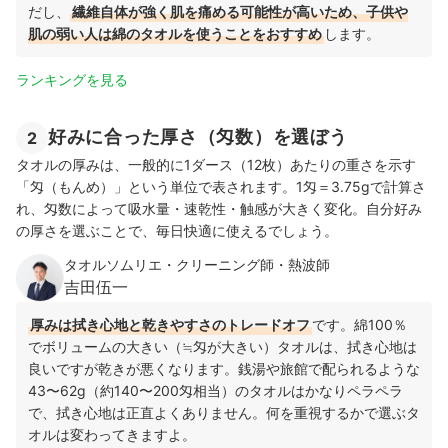
だし、
繊維自体が強く肌を痛める可能性が高いため、子供や
肌の弱い人は綿のタオルを使うことをおすすめ
します。
ランキングを見る
好みに合った厚さ（匁数）を選ぼう
2
タオルの厚みは、一般的に1ダース（12枚）あたりの重さを示す
「匁（もんめ）」という単位で表されます。1匁＝3.75gで計算さ
れ、匁数によって吸水量・速乾性・触感が大きく変化。自分好み
の厚さを選ぶことで、毎日快適に使えるでしょう。
タオルソムリエ・クリーニング師・熱波師
吉田伍一
厚みは拭き心地と乾きやすさのトレードオフ
です。綿100％
でボリュームの大きい（≒匁が大きい）タオルは、拭き心地は
良いですが乾きが悪くなります。銭湯や旅館で配られるような
43〜62g（約140〜200匁相当）のタオルはかなりペラペラ
で、拭き心地は正直よくありません。何を重視するかで選ぶタ
オルは変わってきますよ。