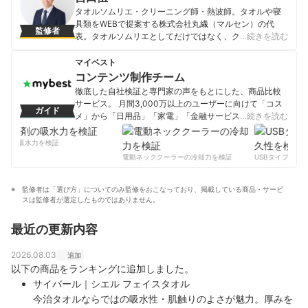
タオルソムリエ・クリーニング師・熱波師。タオルや寝
具類をWEBで提案する株式会社丸繊（マルセン）の代
監修者
表。タオルソムリエとしてだけではなく、クリーニング
…続きを読む
師としても洗濯乾燥の運用面まで考え商品提案を行って
いる。全国のホテル・温泉・サロンのオープンにあたり
マイベスト
アイテム選定に数多く携わる。 限られたコストの中での
コンテンツ制作チーム
ベストな提案は多くのお客様の評価を得ている。ラジオ
徹底した自社検証と専門家の声をもとにした、商品比較
やWEBメディアに出演・執筆し、良いタオルの情報を発
サービス。 月間3,000万以上のユーザーに向けて「コス
ガイド
信中。温泉・サウナ好きで自らもロウリュウ・アウフグ
メ」から「日用品」「家電」「金融サービス」まで、ベ
…続きを読む
ースの熱波師としても活動している。
ストな商品を選んでもらうために、毎日コンテンツを制
吉田伍一のプロフィール
作中。
剤の吸水力を検証
コンテンツ制作チームのプロフィール
電動ネッククーラーの冷却力を検証
USBタイプCケー
監修者は「選び方」についてのみ監修をおこなっており、掲載している商品・サービ
スは監修者が選定したものではありません。
最近の更新内容
2026.08.03
追加
以下の商品をランキングに追加しました。
サイバール｜シエル フェイスタオル
今治タオルならではの吸水性・肌触りのよさが魅力。厚みを