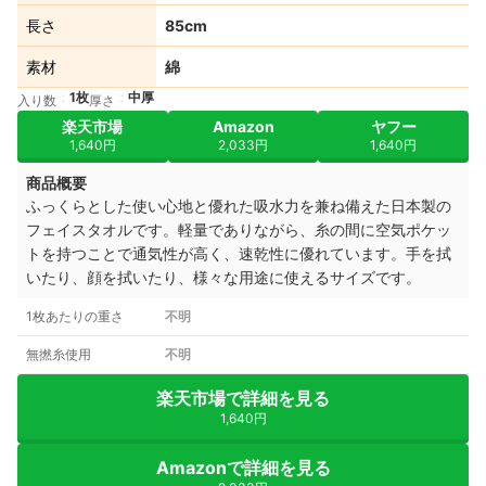
長さ
85cm
素材
綿
1枚
中厚
入り数
厚さ
楽天市場
Amazon
ヤフー
1,640円
2,033円
1,640円
商品概要
ふっくらとした使い心地と優れた吸水力を兼ね備えた日本製の
フェイスタオルです。軽量でありながら、糸の間に空気ポケッ
トを持つことで通気性が高く、速乾性に優れています。手を拭
いたり、顔を拭いたり、様々な用途に使えるサイズです。
1枚あたりの重さ
不明
無撚糸使用
不明
楽天市場で詳細を見る
1,640円
Amazonで詳細を見る