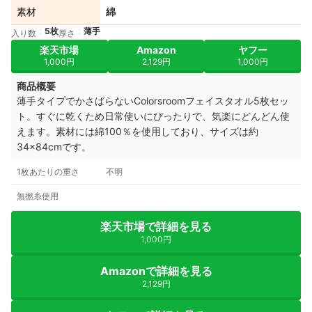
素材
綿
5枚
薄手
入り数
厚さ
楽天市場
Amazon
ヤフー
1,000円
2,129円
1,000円
商品概要
薄手タイプでかさばらないColorsroomフェイスタオル5枚セッ
ト。すぐに乾くため日常使いにぴったりで、気楽にどんどん使
えます。素材には綿100％を使用しており、サイズは約
34×84cmです。
1枚あたりの重さ
不明
無撚糸使用
楽天市場で詳細を見る
1,000円
Amazonで詳細を見る
2,129円