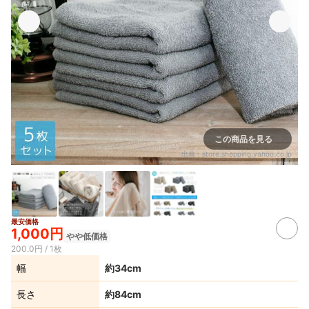
この商品を見る
出典：
store.shopping.yahoo.co.jp
最安価格
1,000円
やや低価格
200.0円 / 1枚
幅
約34cm
長さ
約84cm