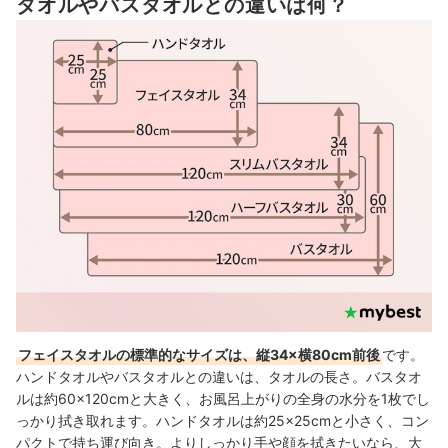
タオルやバスタオルとの違いは何？
フェイスタオルの正しい洗い方・干し方は？
フェイスタオルは何枚持っているのが理想？替え時の目安は？
古くなったフェイスタオルの活用法は？
フェイスタオルの売れ筋ランキングもチェック！
フェイスタオルの標準的なサイズは、縦34×横80cm前後
です。
ハンドタオルやバスタオルとの違いは、タオルの長さ。バスタオ
ルは約60×120cmと大きく、お風呂上がりの全身の水分を1枚でし
っかり拭き取れます。ハンドタオルは約25×25cmと小さく、コン
パクトで持ち運び向き。よりしっかり手や顔を拭きたいなら、大