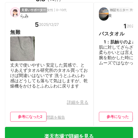
男性 |
見習いサポーター
女性 | 0~10代
検証モニター
R
らみ
5
2025/12/27
1
2026/
無難
バスタオル
1
：
肌触りのよさ
肌に対してざらざら
柔らかいとは言えな
腕を動かした時にひ
ムーズではなかった
丈夫で使いやすい 安定した質感で、と
りあえずタオル研究所のタオル買ってお
けば間違いはないです 洗うとふわふわ
感はどうしても落ちて気はしますが、乾
燥機をかけるとふわふわに戻ります
詳細を見る
参考になった
2
参考になった
問題を報告
問
楽天市場で詳細を見る