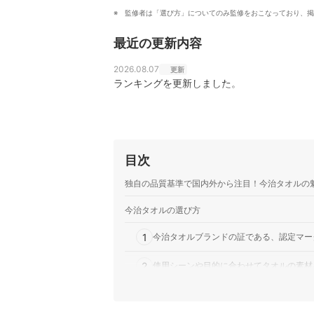
監修者は「選び方」についてのみ監修をおこなっており、掲
最近の更新内容
2026.08.07
更新
ランキングを更新しました。
目次
独自の品質基準で国内外から注目！今治タオルの
今治タオルの選び方
1
今治タオルブランドの証である、認定マー
2
使用シーンや目的に合わせてタオルの素材
3
パイル・ガーゼ・ワッフルから生地のタイ