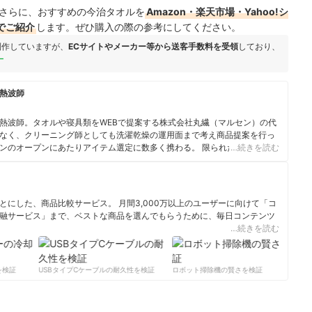
さらに、おすすめの今治タオルを
Amazon・楽天市場・Yahoo!シ
でご紹介
します。ぜひ購入の際の参考にしてください。
制作していますが、
ECサイトやメーカー等から送客手数料を受領
しており、
ー
熱波師
熱波師。タオルや寝具類をWEBで提案する株式会社丸繊（マルセン）の代
なく、クリーニング師としても洗濯乾燥の運用面まで考え商品提案を行っ
ンのオープンにあたりアイテム選定に数多く携わる。 限られたコストの中
…続きを読む
評価を得ている。ラジオやWEBメディアに出演・執筆し、良いタオルの情
らもロウリュウ・アウフグースの熱波師としても活動している。
にした、商品比較サービス。 月間3,000万以上のユーザーに向けて「コ
融サービス」まで、ベストな商品を選んでもらうために、毎日コンテンツ
…続きを読む
ィール
検証
USBタイプCケーブルの耐久性を検証
ロボット掃除機の賢さを検証
サ