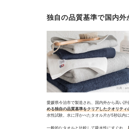
4
ふわふわ感？毛羽の少なさ？糸の撚り方も
5
独自の品質基準で国内外
用途に合わせて、形状やサイズを選ぼう
6
贈り物にするならギフトセットがおすすめ
今治タオル全47商品おすすめ人気ランキング
特別感たっぷりなタオルを探しているならこちら
今治タオルの売れ筋ランキングもチェック！
出典：
am
愛媛県今治市で製造され、国内外から高い評
める独自の品質基準をクリアしたクオリティ
水性試験。水に浮かべたタオル片が5秒以内
一般的なタオルと比較して吸水性にすぐれ、