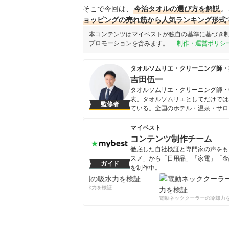
そこで今回は、
今治タオルの選び方を解説
。
ョッピングの売れ筋から人気ランキング形式
本コンテンツはマイベストが独自の基準に基づき
プロモーションを含みます。
制作・運営ポリシ
タオルソムリエ・クリーニング師・
吉田伍一
タオルソムリエ・クリーニング師・
表。タオルソムリエとしてだけでは
監修者
ている。全国のホテル・温泉・サロ
でのベストな提案は多くのお客様の
報を発信中。温泉・サウナ好きで自
マイベスト
吉田伍一のプロフィール
コンテンツ制作チーム
徹底した自社検証と専門家の声をもと
スメ」から「日用品」「家電」「金
ガイド
を制作中。
コンテンツ制作チームのプロフ
柔軟剤の吸水力を検証
電動ネッククーラーの冷却力を