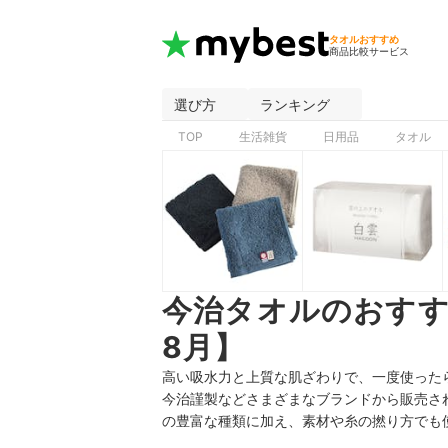
タオルおすすめ
商品比較サービス
選び方
ランキング
TOP
生活雑貨
日用品
タオル
今治タオルのおすす
8月】
高い吸水力と上質な肌ざわりで、一度使った
今治謹製などさまざまなブランドから販売さ
の豊富な種類に加え、素材や糸の撚り方でも