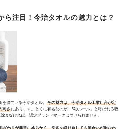
チェックしよう
から注目！今治タオルの魅力とは？
。名入れ刺繍も喜ばれる
も！
azon.co.jp
価を得ている今治タオル。
その魅力は、今治タオル工業組合が定
の高さ
にあります。とくに有名なのが「5秒ルール」と呼ばれる吸
に沈まなければ、認定ブランドマークはつけられません。
肌ざわりが非常に柔らかく、洗濯を繰り返しても風合いが損なわ