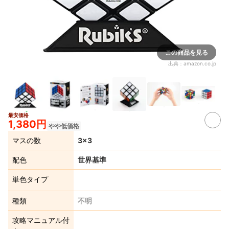
この商品を見る
出典：
amazon.co.jp
最安価格
1,380円
やや低価格
マスの数
3×3
配色
世界基準
単色タイプ
種類
不明
攻略マニュアル付