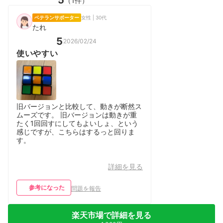
5
（1件）
ベテランサポーター
女性 | 30代
たれ
5
2026/02/24
使いやすい
旧バージョンと比較して、動きが断然ス
ムーズです。 旧バージョンは動きが重
たく1回回すにしてもよいしょ、という
感じですが、こちらはするっと回りま
す。
詳細を見る
参考になった
問題を報告
楽天市場で詳細を見る