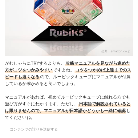
出典：
amazon.co.jp
がむしゃらにTRYするよりも、
攻略マニュアルを見ながら進めた
方がコツをつかみやすい
ですよね。
コツをつかめば上達までのス
ピードも速くなる
ので、ルービックキューブにマニュアルが付属
しているか確かめると良いでしょう。
マニュアルがあれば、初めてルービックキューブに触れる方でも
遊び方がすぐにわかります。ただし、
日本語で解説されていると
は限りませんので、マニュアルが日本語かどうかも一緒に確認
し
てくださいね。
コンテンツの誤りを送信する