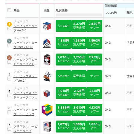
詳細情報
商品
画像
最安価格
マスの数
配色
メガハウス
2,370円
2,849円
1
Amazon
ルービックキュー
4×4
不明
楽天市場
ヤフー
ブver.3.0
メガハウス
1,818円
1,380円
1,590円
2
ルービックキュー
3×3
世界
Amazon
楽天市場
ヤフー
ブ 3×3 ver3.0
メガハウス
2,636円
2,750円
2,759円
3
ルービックスピー
3×3
不明
Amazon
楽天市場
ヤフー
ドキューブアドバ
ンス 3×3
メガハウス
4
Amazon
楽天市場
ヤフー
ルービックキュー
3×3
世界
ブ Ver.2.1
メガハウス
1,918円
2,125円
2,125円
5
ルービックスピー
3×3
不明
Amazon
楽天市場
ヤフー
ドキューブエント
リー
メガハウス
3,889円
3,610円
4,130円
6
ルービックキュー
3×3
不明
Amazon
楽天市場
ヤフー
ブ
｜
ルービックキ
ューブテトリス
メガハウス
1,673円
1,680円
1,680円
7
クリスタルルービ
3×3
不明
Amazon
楽天市場
ヤフー
ックキューブ