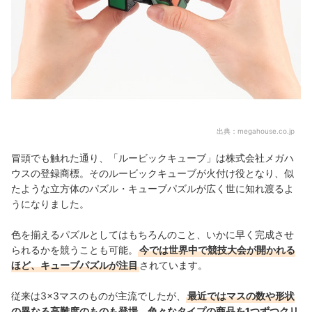
出典：
megahouse.co.jp
冒頭でも触れた通り、「ルービックキューブ」は株式会社メガハ
ウスの登録商標。そのルービックキューブが火付け役となり、似
たような立方体のパズル・キューブパズルが広く世に知れ渡るよ
うになりました。
色を揃えるパズルとしてはもちろんのこと、いかに早く完成させ
られるかを競うことも可能。
今では世界中で競技大会が開かれる
ほど、キューブパズルが注目
されています。
従来は3×3マスのものが主流でしたが、
最近ではマスの数や形状
の異なる高難度のものも登場。色々なタイプの商品を1つずつクリ