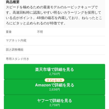
商品概要
スピードを極めるための最速モデルのルービックキューブで
す。高速回転時に認識しやすい明るいカラーリングを採用して
いる点がポイント。48個の磁石を内蔵しており、ねらったとこ
ろにピタッと止められるのが特徴です。
重量
不明
マグネット内蔵
固さ調整機能
専用スタンド付き
楽天市場で詳細を見る
2,750円
タイムセール
Amazonで詳細を見る
2,636円
ヤフーで詳細を見る
2,759円