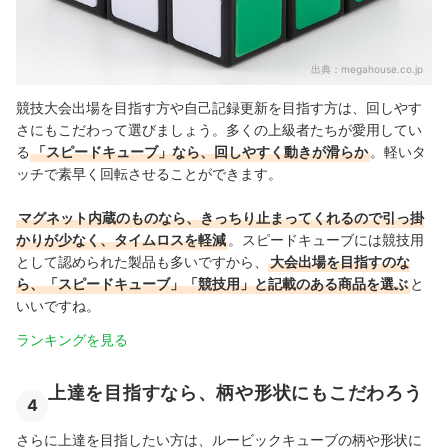
出典：
megahouse.co.jp
競技大会出場を目指す方や自己記録更新を目指す方は、回しやす
さにもこだわって選びましょう。多くの上級者たちが愛用してい
る
「スピードキューブ」なら、回しやすく動きが滑らか
。軽いタ
ッチで素早く回転させることができます。
マグネット内蔵のものなら、きっちり止まってくれるので引っ掛
かりが少なく、タイムロスを軽減
。スピードキューブには競技用
として認められた製品も多いですから、
大会出場を目指すのな
ら、「スピードキューブ」「競技用」と記載のある商品を選ぶ
と
いいですね。
ランキングを見る
上達を目指すなら、柄や形状にもこだわろう
4
さらに上達を目指したい方は、ルービックキューブの柄や形状に