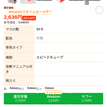
6+
最安価格
Amazonでタイムセール中！
2,636円
33%OFF
参考価格：
3,960円
マスの数
3×3
配色
不明
単色タイプ
種類
スピードキューブ
攻略マニュアル付
き
柄入り
54mm
54mm
54mm
幅
奥行
高さ
タイムセール
楽天市場
Amazon
ヤフー
2,750円
2,636円
2,759円