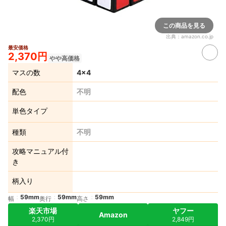
この商品を見る
出典：
amazon.co.jp
最安価格
2,370円
やや高価格
マスの数
4×4
配色
不明
単色タイプ
種類
不明
攻略マニュアル付
き
柄入り
59mm
59mm
59mm
幅
奥行
高さ
楽天市場
ヤフー
Amazon
2,370円
2,849円