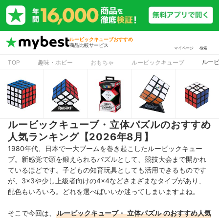
ルービックキューブおすすめ
商品比較サービス
マイページ
検索
ルービ
TOP
趣味・ホビー
おもちゃ
ルービックキューブ
ルービックキューブ・立体パズルのおすすめ
人気ランキング【2026年8月】
1980年代、日本で一大ブームを巻き起こしたルービックキュー
ブ。新感覚で頭を鍛えられるパズルとして、競技大会まで開かれ
ているほどです。子どもの知育玩具としても活用できるものです
が、3×3や少し上級者向けの4×4などさまざまなタイプがあり、
配色もいろいろ。どれを選べばいいか迷ってしまいますよね。
そこで今回は、
ルービックキューブ・
立体パズル
のおすすめ人気