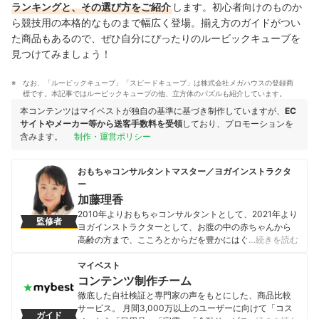
ランキングと、その選び方をご紹介
します。初心者向けのものか
ら競技用の本格的なものまで幅広く登場。揃え方のガイドがつい
た商品もあるので、ぜひ自分にぴったりのルービックキューブを
見つけてみましょう！
なお、「ルービックキューブ」「スピードキューブ」は株式会社メガハウスの登録商
標です。本記事ではルービックキューブの他、立方体のパズルも紹介しています。
本コンテンツはマイベストが独自の基準に基づき制作していますが、
EC
サイトやメーカー等から送客手数料を受領
しており、プロモーションを
含みます。
制作・運営ポリシー
おもちゃコンサルタントマスター／ヨガインストラクタ
ー
加藤理香
2010年よりおもちゃコンサルタントとして、2021年より
監修者
ヨガインストラクターとして、お腹の中の赤ちゃんから
高齢の方まで、こころとからだを豊かにはぐくむ時間を
…続きを読む
作る活動を、全国展開中。おもちゃは、人と人とをつな
ぐコミュニケーションツールとして、難病児やきょうだ
マイベスト
い児、そのご家族支援の「オンラインおもちゃの広場」
コンテンツ制作チーム
にも参加。 芸術教育研究所講師。2013年おもちゃコンサ
徹底した自社検証と専門家の声をもとにした、商品比較
ルタントマスター取得。ぎふ木育協会事務局。
サービス。 月間3,000万以上のユーザーに向けて「コス
ガイド
加藤理香のプロフィール