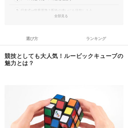
2
日本式or世界基準？配色の違いにも注目しよう
全部見る
3
速さを重視するなら「スピードキューブ」を
4
上達を目指すなら、柄や形状にもこだわろう
選び方
ランキング
5
攻略マニュアルがあると、初めてでもトライしやすい
競技としても大人気！ルービックキューブの
ルービックキューブ・立体パズル全11商品おすすめ人気ランキング
魅力とは？
人気再燃！競技用けん玉も要チェック！
ルービックキューブ・立体パズルの売れ筋ランキングもチェック！