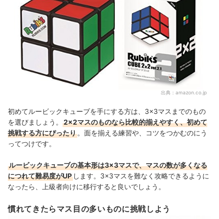
出典：
amazon.co.jp
初めてルービックキューブを手にする方は、3×3マスまでのもの
を選びましょう。
2×2マスのものなら比較的揃えやすく、初めて
挑戦する方にぴったり
。面を揃える練習や、コツをつかむのにう
ってつけです。
ルービックキューブの基本形は3×3マスで、マスの数が多くなる
につれて難易度がUP
します。3×3マスを難なく攻略できるように
なったら、上級者向けに移行すると良いでしょう。
慣れてきたらマス目の多いものに挑戦しよう