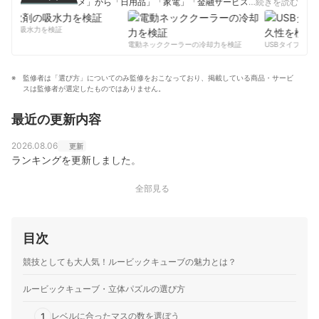
メ」から「日用品」「家電」「金融サービス」まで、ベ
…続きを読む
ストな商品を選んでもらうために、毎日コンテンツを制
作中。
剤の吸水力を検証
コンテンツ制作チームのプロフィール
電動ネッククーラーの冷却力を検証
USBタイプCケー
監修者は「選び方」についてのみ監修をおこなっており、掲載している商品・サービ
スは監修者が選定したものではありません。
最近の更新内容
2026.08.06
更新
ランキングを更新しました。
全部見る
目次
競技としても大人気！ルービックキューブの魅力とは？
ルービックキューブ・立体パズルの選び方
1
レベルに合ったマスの数を選ぼう