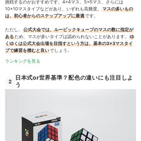
挑戦するのがおすすめです。4×4マス、5×5マス、さらには
10×10マスタイプなどがあり、いずれも高難度。
マスの多いもの
は、初心者からのステップアップに最適
です。
ただし、
公式大会では、ルービックキューブのマスの数に指定が
ある
ため、マスが多いタイプは認められないことがあります。
ゆ
くゆくは公式大会出場を目指すという方は、基本の3×3マスタイ
プで練習を積むと良い
でしょう。
ランキングを見る
日本式or世界基準？配色の違いにも注目しよ
2
う