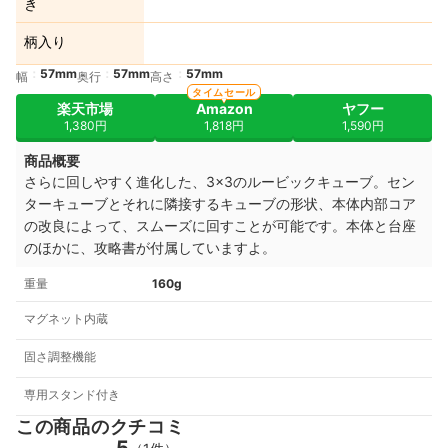
き
柄入り
57mm
57mm
57mm
幅
奥行
高さ
タイムセール
楽天市場
Amazon
ヤフー
1,380円
1,818円
1,590円
商品概要
さらに回しやすく進化した、3×3のルービックキューブ。セン
ターキューブとそれに隣接するキューブの形状、本体内部コア
の改良によって、スムーズに回すことが可能です。本体と台座
のほかに、攻略書が付属していますよ。
重量
160g
マグネット内蔵
固さ調整機能
専用スタンド付き
この商品のクチコミ