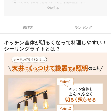
2
ランニングコストを抑えたいならLEDに注目しよう
全部見る
3
取り付け配線器具や設置のしやすさも確認しよう
4
手元で電源オンオフできるリモコン付きだと便利
選び方
ランキング
5
ダイニングやリビングの雰囲気も考慮してデザインを選ぼう
キッチン全体が明るくなって料理しやすい！
キッチン向けシーリングライト全261商品おすすめ人気ランキング
シーリングライトとは？
シーリングライトの交換方法は？
キッチン用照明ならダウンライトもおすすめ
キッチン向けシーリングライトの売れ筋ランキングもチェック！