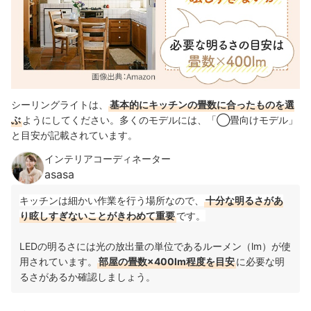
シーリングライトは、
基本的にキッチンの畳数に合ったものを選
ぶ
ようにしてください。多くのモデルには、「◯畳向けモデル」
と目安が記載されています。
インテリアコーディネーター
asasa
キッチンは細かい作業を行う場所なので、
十分な明るさがあ
り眩しすぎないことがきわめて重要
です。
LEDの明るさには光の放出量の単位であるルーメン（lm）が使
用されています。
部屋の畳数×400lm程度を目安
に必要な明
るさがあるか確認しましょう。