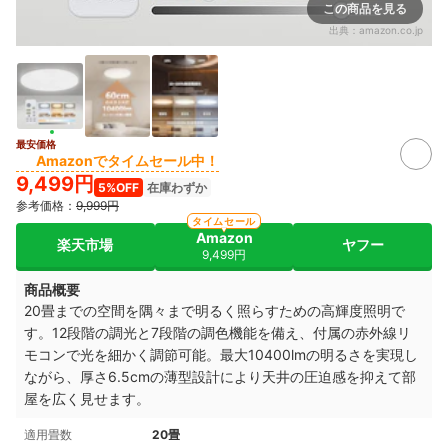
この商品を見る
出典：
amazon.co.jp
最安価格
Amazonでタイムセール中！
9,499円
5%OFF
在庫わずか
参考価格：
9,999円
タイムセール
Amazon
楽天市場
ヤフー
9,499円
商品概要
20畳までの空間を隅々まで明るく照らすための高輝度照明で
す。12段階の調光と7段階の調色機能を備え、付属の赤外線リ
モコンで光を細かく調節可能。最大10400lmの明るさを実現し
ながら、厚さ6.5cmの薄型設計により天井の圧迫感を抑えて部
屋を広く見せます。
適用畳数
20畳