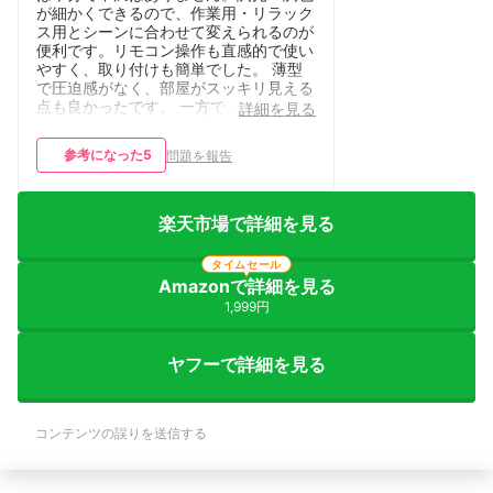
が細かくできるので、作業用・リラック
ス用とシーンに合わせて変えられるのが
便利です。リモコン操作も直感的で使い
やすく、取り付けも簡単でした。 薄型
で圧迫感がなく、部屋がスッキリ見える
点も良かったです。 一方で、最大光量
詳細を見る
にするとやや白っぽさが強く感じるの
と、アプリ操作は少し慣れが必要だと感
参考になった
5
問題を報告
じました。ただ、この価格帯でここまで
機能が揃っているのはコスパが高いと思
います。
楽天市場で詳細を見る
タイムセール
Amazonで詳細を見る
1,999円
ヤフーで詳細を見る
コンテンツの誤りを送信する