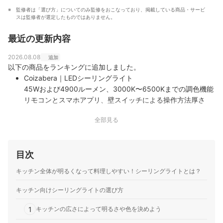
監修者は「選び方」についてのみ監修をおこなっており、掲載している商品・サービ
スは監修者が選定したものではありません。
最近の更新内容
2026.08.08
追加
以下の商品をランキングに追加しました。
Coizabera｜LEDシーリングライト
45Wおよび4900ルーメン、3000K〜6500Kまでの調色機能
リモコンとスマホアプリ、壁スイッチによる操作方法厚さ
5cmのスリムな一体型デザイン
全部見る
hidemasa｜シーリングライト
厚さ3.5cmの筐体に上下独立発光を含む3つの点灯モードを
搭載消費電力30Wで最大4000lm、12段階の調光と調色機能
目次
10分〜60分の3段階オフタイマーと設定を記録するメモリ機
能
キッチン全体が明るくなって料理しやすい！シーリングライトとは？
キッチン向けシーリングライトの選び方
1
キッチンの広さによって明るさや色を決めよう