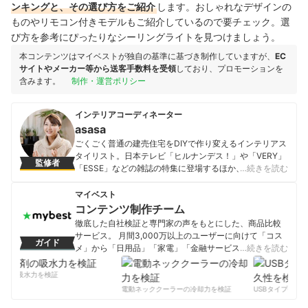
ンキングと、その選び方をご紹介
します。おしゃれなデザインの
ものやリモコン付きモデルもご紹介しているので要チェック。選
び方を参考にぴったりなシーリングライトを見つけましょう。
本コンテンツはマイベストが独自の基準に基づき制作していますが、
EC
サイトやメーカー等から送客手数料を受領
しており、プロモーションを
含みます。
制作・運営ポリシー
インテリアコーディネーター
asasa
ごくごく普通の建売住宅をDIYで作り変えるインテリアス
タイリスト。日本テレビ「ヒルナンデス！」や「VERY」
監修者
「ESSE」などの雑誌の特集に登場するほか、記事執筆、
…続きを読む
飲食店空間プロデュースと多方面で活躍。DIY・100均リ
メイク・インテリアコーディネート・スッキリ収納に関
マイベスト
してSNS・Yahoo! JAPAN クリエイターズプログラムで
コンテンツ制作チーム
発信中。出版『元雑貨屋asasaさんの「ゆるカワ暮ら
徹底した自社検証と専門家の声をもとにした、商品比較
し」: お金も時間もかけずに、毎日がトキめくコツ』（小
サービス。 月間3,000万以上のユーザーに向けて「コス
ガイド
学館）など。
メ」から「日用品」「家電」「金融サービス」まで、ベ
…続きを読む
asasaのプロフィール
ストな商品を選んでもらうために、毎日コンテンツを制
作中。
剤の吸水力を検証
コンテンツ制作チームのプロフィール
電動ネッククーラーの冷却力を検証
USBタイプCケー