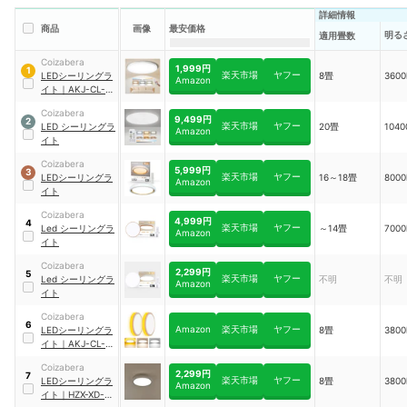
詳細情報
商品
画像
最安価格
明る
適用畳数
Coizabera
1,999円
1
楽天市場
ヤフー
LEDシーリングラ
8畳
3600
Amazon
イト
｜
AKJ-CL-
001
Coizabera
9,499円
2
楽天市場
ヤフー
LED シーリングラ
20畳
1040
Amazon
イト
Coizabera
5,999円
3
楽天市場
ヤフー
LEDシーリングラ
16～18畳
8000
Amazon
イト
Coizabera
4,999円
4
楽天市場
ヤフー
Led シーリングラ
～14畳
7000
Amazon
イト
Coizabera
2,299円
5
楽天市場
ヤフー
Led シーリングラ
不明
不明
Amazon
イト
Coizabera
6
Amazon
楽天市場
ヤフー
LEDシーリングラ
8畳
3800
イト
｜
AKJ-CL-
001
Coizabera
2,299円
7
楽天市場
ヤフー
LEDシーリングラ
8畳
3800
Amazon
イト
｜
HZX-XD-