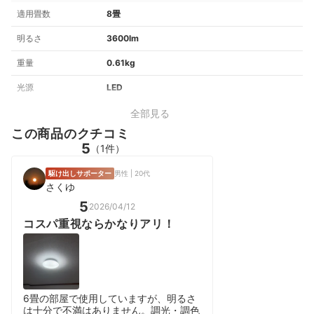
適用畳数
8畳
明るさ
3600lm
重量
0.61kg
光源
LED
全部見る
この商品のクチコミ
5
（1件）
駆け出しサポーター
男性 | 20代
さくゆ
5
2026/04/12
コスパ重視ならかなりアリ！
6畳の部屋で使用していますが、明るさ
は十分で不満はありません。調光・調色