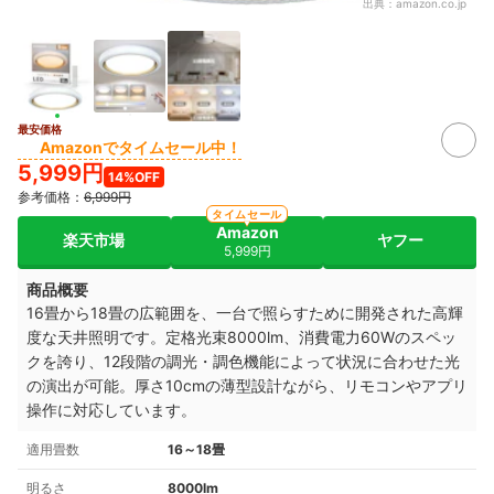
出典：
amazon.co.jp
最安価格
Amazonでタイムセール中！
5,999円
14%OFF
参考価格：
6,999円
タイムセール
Amazon
楽天市場
ヤフー
5,999円
商品概要
16畳から18畳の広範囲を、一台で照らすために開発された高輝
度な天井照明です。定格光束8000lm、消費電力60Wのスペッ
クを誇り、12段階の調光・調色機能によって状況に合わせた光
の演出が可能。厚さ10cmの薄型設計ながら、リモコンやアプリ
操作に対応しています。
適用畳数
16～18畳
明るさ
8000lm