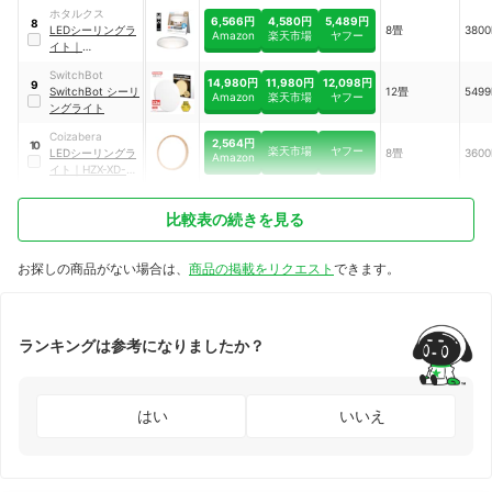
001
ホタルクス
6,566円
4,580円
5,489円
8
LEDシーリングラ
8畳
3800
Amazon
楽天市場
ヤフー
イト
｜
HLDC08258
SwitchBot
14,980円
11,980円
12,098円
9
SwitchBot シーリ
12畳
5499
Amazon
楽天市場
ヤフー
ングライト
Coizabera
2,564円
10
楽天市場
ヤフー
LEDシーリングラ
8畳
3600
Amazon
イト
｜
HZX-XD-
018
比較表の続きを見る
お探しの商品がない場合は、
商品の掲載をリクエスト
できます。
ランキングは参考になりましたか？
はい
いいえ