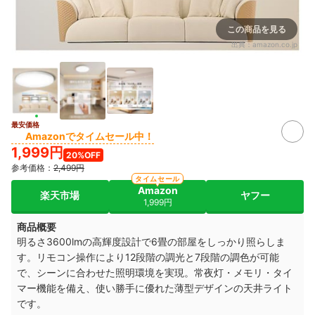
この商品を見る
出典：
amazon.co.jp
最安価格
Amazonでタイムセール中！
1,999円
20%OFF
参考価格：
2,499円
タイムセール
Amazon
楽天市場
ヤフー
1,999円
商品概要
明るさ3600lmの高輝度設計で6畳の部屋をしっかり照らしま
す。リモコン操作により12段階の調光と7段階の調色が可能
で、シーンに合わせた照明環境を実現。常夜灯・メモリ・タイ
マー機能を備え、使い勝手に優れた薄型デザインの天井ライト
です。