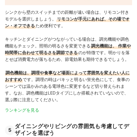
シンクから壁のスイッチまでの距離が遠い場合は、リモコン付き
モデルを選択しましょう。
リモコンが手元にあれば、その場でオ
ン・オフできる
ため便利です。
キッチンとダイニングがつながっている場合は、調光機能や調色
機能もチェック。照明の明るさを変更できる
調光機能は、
作業や
時間帯に合わせて明るさを調節できる
のが特徴です。明かりを落
とせば消費電力が落ちるため、節電効果も期待できるでしょう。
調色機能は、調理や食事など場面によって雰囲気を変えたい人に
おすすめ
です。調理の時はパキッと明るい蛍光色にして、食事の
シーンでは温かみのある電球色に変更するなど切り替えられま
す。なお、調色機能はLEDタイプにしか搭載されていないので、
選ぶ際に注意してください。
ランキングを見る
ダイニングやリビングの雰囲気も考慮してデ
5
ザインを選ぼう