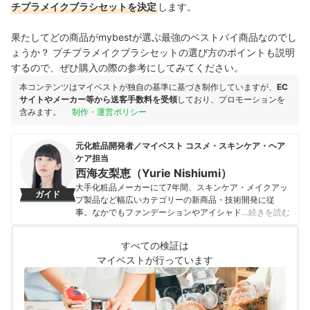
チプラメイクブラシセットを決定
します。
果たしてどの商品がmybestが選ぶ最強のベストバイ商品なのでし
ょうか？ プチプラメイクブラシセットの選び方のポイントも説明
するので、ぜひ購入の際の参考にしてみてください。
本コンテンツはマイベストが独自の基準に基づき制作していますが、
EC
サイトやメーカー等から送客手数料を受領
しており、プロモーションを
含みます。
制作・運営ポリシー
元化粧品開発者／マイベスト コスメ・スキンケア・ヘア
ケア担当
西海友梨恵（Yurie Nishiumi）
大手化粧品メーカーにて7年間、スキンケア・メイクアッ
ガイド
プ製品など幅広いカテゴリーの新商品・技術開発に従
事。なかでもファンデーションやアイシャドウ、口紅な
…続きを読む
どの技術開発を専門とし、日本国内はもちろん海外市場
向けの商品開発も多数経験。 現在はマイベストで年間
すべての検証は
1500点以上のコスメを比較検証。開発現場で培った知識
マイベストが行っています
をもとに、成分や処方の背景をふまえながら、専門的な
内容もユーザーにわかりやすく伝えることを大切にしな
がらコンテンツを制作している。
西海友梨恵（Yurie Nishiumi）のプロフィール