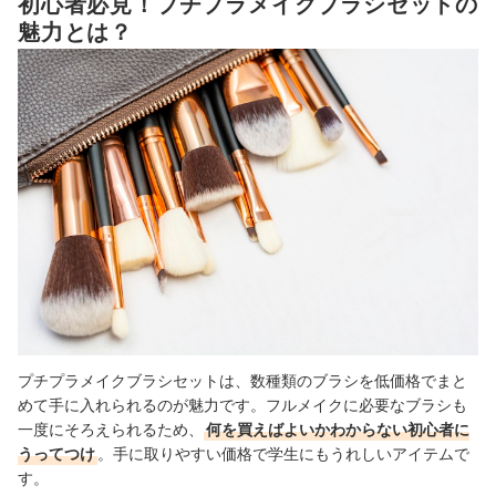
初心者必見！プチプラメイクブラシセットの
洗ってもOK？メイクブラシのお手入れ方法とは？
魅力とは？
パーツごとのブラシもチェック！
プチプラメイクブラシセットの売れ筋ランキングもチェック！
プチプラメイクブラシセットは、数種類のブラシを低価格でまと
めて手に入れられるのが魅力です。フルメイクに必要なブラシも
一度にそろえられるため、
何を買えばよいかわからない初心者に
うってつけ
。手に取りやすい価格で学生にもうれしいアイテムで
す。