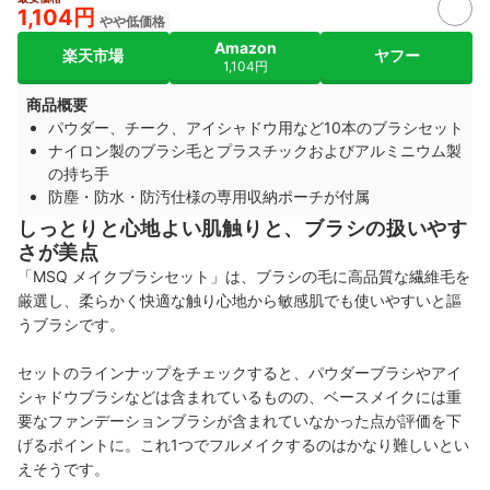
1,104円
やや低価格
Amazon
楽天市場
ヤフー
1,104円
商品概要
パウダー、チーク、アイシャドウ用など10本のブラシセット
ナイロン製のブラシ毛とプラスチックおよびアルミニウム製
の持ち手
防塵・防水・防汚仕様の専用収納ポーチが付属
しっとりと心地よい肌触りと、ブラシの扱いやす
さが美点
「MSQ メイクブラシセット」は、ブラシの毛に高品質な繊維毛を
厳選し、柔らかく快適な触り心地から敏感肌でも使いやすいと謳
うブラシです。
セットのラインナップをチェックすると、パウダーブラシやアイ
シャドウブラシなどは含まれているものの、ベースメイクには重
要なファンデーションブラシが含まれていなかった点が評価を下
げるポイントに。これ1つでフルメイクするのはかなり難しいとい
えそうです。