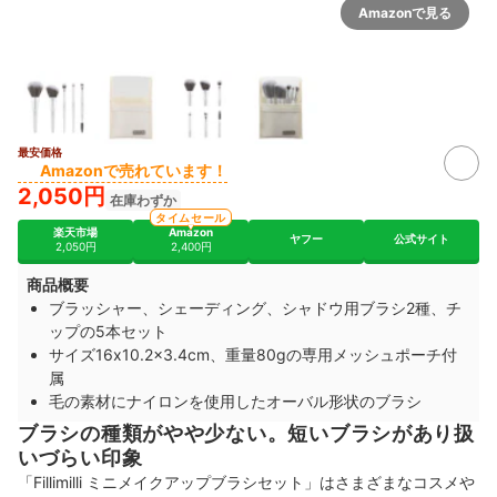
Amazonで見る
最安価格
Amazonで売れています！
2,050円
在庫わずか
タイムセール
楽天市場
Amazon
ヤフー
公式サイト
2,050円
2,400円
商品概要
ブラッシャー、シェーディング、シャドウ用ブラシ2種、チ
ップの5本セット
サイズ16x10.2x3.4cm、重量80gの専用メッシュポーチ付
属
毛の素材にナイロンを使用したオーバル形状のブラシ
ブラシの種類がやや少ない。短いブラシがあり扱
いづらい印象
「Fillimilli ミニメイクアップブラシセット」はさまざまなコスメや