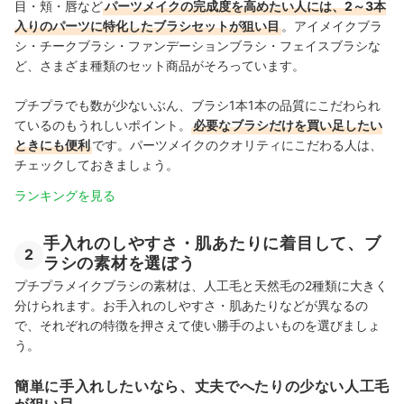
目・頬・唇など
パーツメイクの完成度を高めたい人には、2～3本
入りのパーツに特化したブラシセットが狙い目
。アイメイクブラ
シ・チークブラシ・ファンデーションブラシ・フェイスブラシな
ど、さまざま種類のセット商品がそろっています。
プチプラでも数が少ないぶん、ブラシ1本1本の品質にこだわられ
ているのもうれしいポイント。
必要なブラシだけを買い足したい
ときにも便利
です。パーツメイクのクオリティにこだわる人は、
チェックしておきましょう。
ランキングを見る
手入れのしやすさ・肌あたりに着目して、ブ
2
ラシの素材を選ぼう
プチプラメイクブラシの素材は、人工毛と天然毛の2種類に大きく
分けられます。お手入れのしやすさ・肌あたりなどが異なるの
で、それぞれの特徴を押さえて使い勝手のよいものを選びましょ
う。
簡単に手入れしたいなら、丈夫でへたりの少ない人工毛