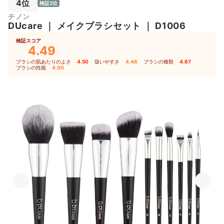
4位
検証2位
チノン
DUcare
｜
メイクブラシセット
｜
D1006
検証スコア
4.49
ブラシの肌あたりのよさ
4.50
｜
扱いやすさ
4.46
｜
ブラシの種類
4.67
｜
ブラシの性能
4.00