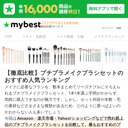
メイクブラシセットおすすめ
商品比較サービス
マイページ
検索
TOP
コスメ・化粧品
メイク雑貨・小物
メイクブラシセット
【徹底比較】プチプラメイクブラシセットの
おすすめ人気ランキング
メイクに必要なブラシを、数本まとめてリーズナブルにそろえら
れるプチプラメイクブラシセット。1本1本選ぶ手間がかからず、
気軽に購入できるのが魅力です。
しかし、
セット内容や本数・
毛
の素材
などさまざまな種類があるため、
どのように選べばよいの
かわからない人も多いでしょう。
今回は
Amazon・楽天市場・Yahoo!ショッピングなどで売れ筋上
位のプチプラメイクブラシセットを比較して、最もおすすめのプ