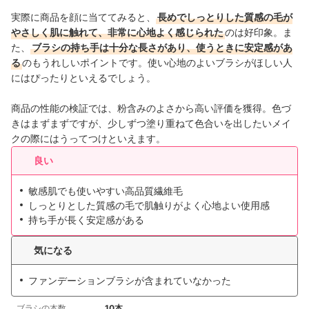
実際に商品を顔に当ててみると、
長めでしっとりした質感の毛が
やさしく肌に触れて、非常に心地よく感じられた
のは好印象。ま
た、
ブラシの持ち手は十分な長さがあり、使うときに安定感があ
る
のもうれしいポイントです。使い心地のよいブラシがほしい人
にはぴったりといえるでしょう。
商品の性能の検証では、粉含みのよさから高い評価を獲得。色づ
きはまずまずですが、少しずつ塗り重ねて色合いを出したいメイ
クの際にはうってつけといえます。
良い
敏感肌でも使いやすい高品質繊維毛
しっとりとした質感の毛で肌触りがよく心地よい使用感
持ち手が長く安定感がある
気になる
ファンデーションブラシが含まれていなかった
ブラシの本数
10本