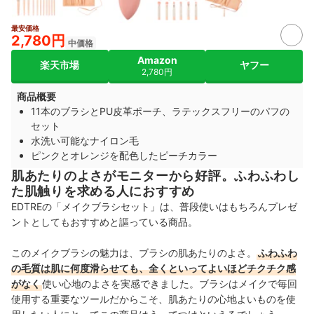
最安価格
2,780円
中価格
Amazon
楽天市場
ヤフー
2,780円
商品概要
11本のブラシとPU皮革ポーチ、ラテックスフリーのパフの
セット
水洗い可能なナイロン毛
ピンクとオレンジを配色したピーチカラー
肌あたりのよさがモニターから好評。ふわふわし
た肌触りを求める人におすすめ
EDTREの「
メイクブラシセット」は、
普段使いはもちろんプレゼ
ントとしてもおすすめと謳っている商品。
このメイクブラシの魅力は、ブラシの肌あたりのよさ。
ふわふわ
の毛質は肌に何度滑らせても、全くといってよいほどチクチク感
がなく
使い心地のよさを実感できました。ブラシはメイクで毎回
使用する重要なツールだからこそ、肌あたりの心地よいものを使