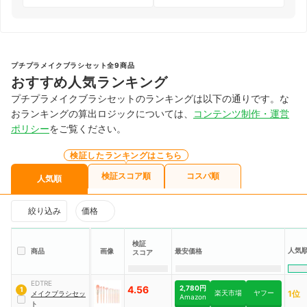
プチプラメイクブラシセット全9商品
おすすめ人気ランキング
プチプラメイクブラシセットのランキングは以下の通りです。な
おランキングの算出ロジックについては、
コンテンツ制作・運営
ポリシー
をご覧ください。
検証したランキングはこちら
検証スコア順
コスパ順
人気順
絞り込み
価格
検証
人気
商品
画像
最安価格
スコア
EDTRE
4.56
2,780円
1
楽天市場
ヤフー
1位
メイクブラシセッ
Amazon
ト