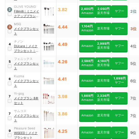
OLIVE YOUNG
3.82
2,400円
2,050円
2
ヤフー
2位
Fillimilli
｜
ミニメイ
Amazon
楽天市場
クアップブラシセ
ット
MSQ
4.44
1,104円
3
楽天市場
ヤフー
3位
メイクブラシセッ
Amazon
ト
チノン
4.49
2,999円
4
Amazon
ヤフー
4位
DUcare
｜
メイク
楽天市場
ブラシセット
｜
D1006
フェニックス
4.26
2,598円
4,180円
5
ヤフー
5位
メイクブラシセッ
Amazon
楽天市場
ト
Kuzma
4.41
1,699円
6
Amazon
楽天市場
6位
メイクブラシセッ
ヤフー
ト
Yi-gog
3.98
1,869円
2,336円
7
ヤフー
7位
メイクブラシ 8本
Amazon
楽天市場
セット
サムコス
3.86
7
Amazon
楽天市場
ヤフー
7位
メイクブラシセッ
ト
Pleasure Seed
4.25
9
Amazon
楽天市場
ヤフー
9位
WiSEED
｜
メイク
ブラシセット