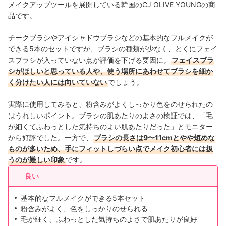
メイクアップツールを展開している韓国のCJ OLIVE YOUNGの商
品です。
チークブラシやアイシャドウブラシなどの基本的なフルメイクが
できる5本のセットですが、ブラシの種類が少なく、とくにフェイ
スブラシが入っていない点が評価を下げる要因に。
フェイスブラ
シがほしいと思っている人や、
使う場所にあわせて
ブラシを細か
く分けたい人には向いていない
でしょう。
実際に使用してみると、粉含みがよくしっかり色をのせられたの
はうれしいポイント。ブラシの肌あたりのよさの検証では、「毛
が細くてふわっとした気持ちのよい肌あたりだった」とモニター
から好評でした。一方で、
ブラシの長さは9〜11cmとやや短めな
ものが多いため、手にフィットしづらい点でメイク初心者には扱
うのが難しい印象
です。
良い
基本的なフルメイクができる5本セット
粉含みがよく、色をしっかりのせられる
毛が細く、ふわっとした気持ちのよさで肌あたりが良好