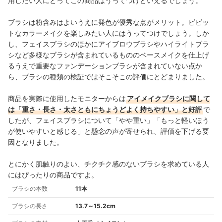
用したい人にとってこの商品はうってつけといえるでしょう。
ブラシは粉含みはよいうえに発色が優秀な点がメリット。ビビッ
トなカラーメイクを楽しみたい人にはうってつけでしょう。しか
し、
フェイスブラシのほかにアイブロウブラシやハイライトブラ
シなど多様なブラシが含まれているもののベースメイクを仕上げ
るうえで重要なファンデーションブラシが含まれていない点か
ら、ブラシの種類の検証ではそこそこの評価にとどまりました。
商品を実際に使用したモニターからは
アイメイクブラシに関して
は「重さ・長さ・太さともにちょうどよく持ちやすい」と好評
で
したが、フェイスブラシについて「やや重い」「もっと軽いほう
が使いやすいと感じる」と懸念の声が寄せられ、評価を下げる要
因となりました。
とにかく肌触りのよい、チクチク感のないブラシを求めている人
にはぴったりの商品ですよ。
ブラシの本数
11本
ブラシの長さ
13.7～15.2cm