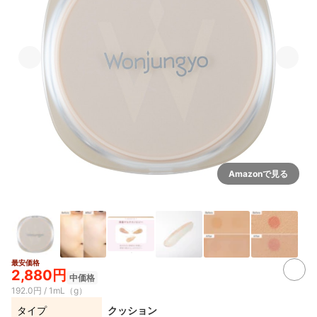
Amazonで見る
最安価格
5+
2,880円
中価格
192.0円 / 1mL（g）
タイプ
クッション