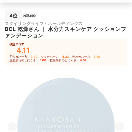
4位
検証35位
スタイリングライフ・ホールディングス
BCL
乾燥さん
｜
水分力スキンケア クッションフ
ァンデーション
検証スコア
4.11
毛穴カバー力
3.62
｜
シミカバー力
4.22
｜
赤みカバー力
3.58
｜
皮脂崩れのしにくさ
5.00
｜
乾燥崩れのしにくさ
4.59