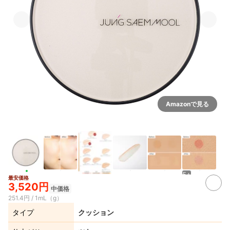
Amazonで見る
5+
最安価格
3,520円
中価格
251.4円 / 1mL（g）
タイプ
クッション