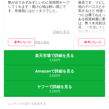
艶が出てみずみずしいのに長時間キープ
最高です、リピして
してくれます！着け心地は軽い感じで
他のデパコスとか欲
す。乾燥肌にはピッタリでした。
気するけど 何使っ
つには勝てねえって
ある程度綺麗に乗る
は、艶々水光肌(反
麗。 一生使いたいけ
揃え悪くなってて焦
詳細を見る
センムルのクッショ
ン多いイメージある
参考になった
参考になった
問題を報告
問
楽天市場で詳細を見る
3,520円
Amazonで詳細を見る
3,520円
ヤフーで詳細を見る
3,520円
コンテンツの誤りを送信する