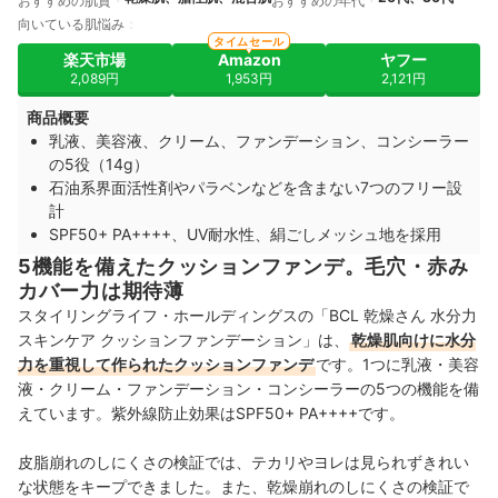
おすすめの肌質
おすすめの年代
向いている肌悩み
タイムセール
楽天市場
Amazon
ヤフー
2,089円
1,953円
2,121円
商品概要
乳液、美容液、クリーム、ファンデーション、コンシーラー
の5役（14g）
石油系界面活性剤やパラベンなどを含まない7つのフリー設
計
SPF50+ PA++++、UV耐水性、絹ごしメッシュ地を採用
5機能を備えたクッションファンデ。毛穴・赤み
カバー力は期待薄
スタイリングライフ・ホールディングスの「BCL 乾燥さん 水分力
スキンケア クッションファンデーション」は、
乾燥肌向けに水分
力を重視して作られたクッションファンデ
です。1つに乳液・美容
液・クリーム・ファンデーション・コンシーラーの5つの機能を備
えています。紫外線防止効果はSPF50+ PA++++です。
皮脂崩れのしにくさの検証では、テカリやヨレは見られずきれい
な状態をキープできました。また、乾燥崩れのしにくさの検証で