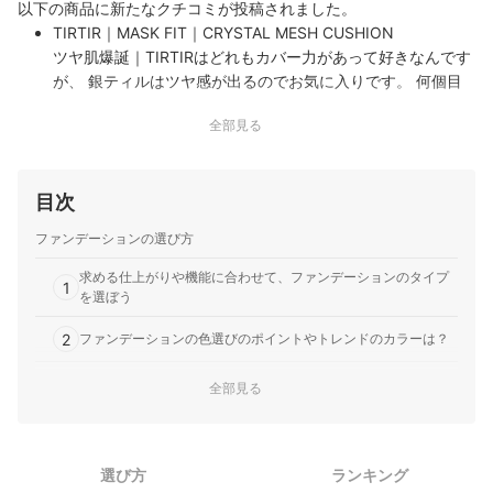
以下の商品に新たなクチコミが投稿されました。
TIRTIR｜MASK FIT｜CRYSTAL MESH CUSHION
ツヤ肌爆誕｜TIRTIRはどれもカバー力があって好きなんです
が、 銀ティルはツヤ感が出るのでお気に入りです。 何個目
か分からないくらい愛用してます。
全部見る
目次
ファンデーションの選び方
求める仕上がりや機能に合わせて、ファンデーションのタイプ
1
を選ぼう
2
ファンデーションの色選びのポイントやトレンドのカラーは？
日焼けによるシミ・そばかすを防ぐなら、UVカット効果のある
全部見る
3
ファンデーションを選んで
脂性肌向けファンデーション全49商品おすすめ人気ランキング
選び方
ランキング
売れ筋の人気脂性肌向けファンデーション全49商品を徹底比較！