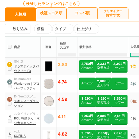
検証したランキングはこちら
クリエイター
検証スコア順
コスパ順
人気順
おすすめ
絞り込み
価格
タイプ
仕上がり
検証
人気
商品
画像
最安価格
スコア
資生堂
3.83
2,750円
2,333円
2,304円
1
1位
ドラマティックパ
Amazon
楽天市場
ヤフー
ウダリー EX
Rainmakers
4.74
2,880円
2
Amazon
ヤフー
2位
Wonjungyo
｜
プロ
楽天市場
パーフェクティン
グクッション カバ
D-Neeコスメティ
ー
4.59
3,520円
3,520円
3,520円
3
3位
ック
スキンヌーダクッ
Amazon
楽天市場
ヤフー
ション
スタイリングライ
4.11
1,953円
2,089円
2,121円
4
4位
フ・ホールディン
BCL
乾燥さん
｜
水
Amazon
楽天市場
ヤフー
グス
分力スキンケア ク
ッションファンデ
花王
ーション
4.82
3,520円
2,851円
2,826円
5
5位
SOFINA
Amazon
楽天市場
ヤフー