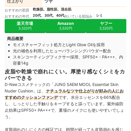
仕上がり
ツヤ
乾燥肌、脂性肌、混合肌
おすすめの肌質
20代、30代、40代
シミ
おすすめの年代
向いている肌悩み
楽天市場
Amazon
ヤフー
3,520円
3,520円
3,520円
商品概要
モイスチャーフィット処方とLight Glow Oilを採用
光の補色を利用したヒューバランシングパウダー配合
スキンコーティングフィクサー採用、SPF50+・PA+++、内
容量14g
皮脂や乾燥で崩れにくい。厚塗り感なくシミをカ
バーできる
D-Neeコスメティックの「JUNG SAEM MOOL Essential Skin
Nuder Cushion」は、
ナチュラルなツヤ仕上がりが好みの人にお
すすめのクッションファンデ
です。水分エッセンスを66%配合
し、しっとりした手触りをキープすると謳っています。紫外線防
止効果はSPF50+ PA+++で、夏場のメイクにも使いやすいでしょ
う。
皮脂崩れのしにくさの検証では、時間が経っても皮脂崩れを感じ