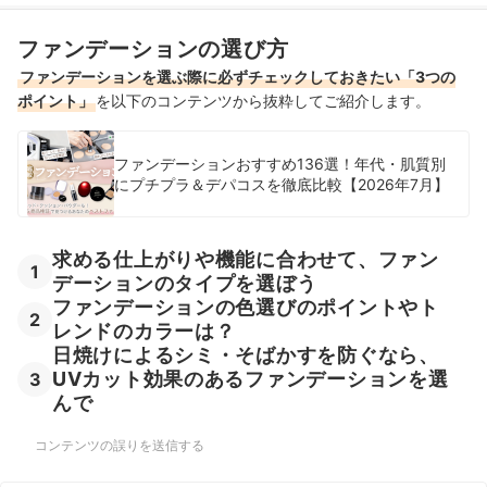
肌質別でファンデーションを選びたい人はこちらをチェック
ファンデーションの選び方
脂性肌向けファンデーションの売れ筋ランキングもチェック！
ファンデーションを選ぶ際に必ずチェックしておきたい「3つの
ポイント」
を以下のコンテンツから抜粋してご紹介します。
ファンデーションおすすめ136選！年代・肌質別
にプチプラ＆デパコスを徹底比較【2026年7月】
求める仕上がりや機能に合わせて、ファン
1
デーションのタイプを選ぼう
ファンデーションの色選びのポイントやト
2
レンドのカラーは？
日焼けによるシミ・そばかすを防ぐなら、
UVカット効果のあるファンデーションを選
3
んで
コンテンツの誤りを送信する