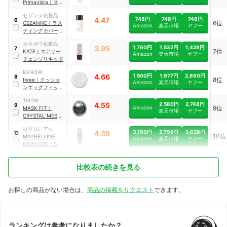
Primavista
｜
ステ
イグロウ リキッド
セザンヌ化粧品
4.47
748円
748円
748円
6
6位
CEZANNE
｜
ラス
Amazon
楽天市場
ヤフー
ティングカバーフ
ァンデーション
カネボウ化粧品
3.95
1,760円
1,532円
1,428円
7
7位
KATE
｜
エアリー
Amazon
楽天市場
ヤフー
チェンジリキッド
BENOW
4.66
1,500円
1,977円
2,860円
8
8位
fwee
｜
クッショ
Amazon
楽天市場
ヤフー
ンエッグフィット
カバー
TIRTIR
4.55
2,580円
2,748円
9
Amazon
9位
MASK FIT
｜
楽天市場
ヤフー
CRYSTAL MESH
CUSHION
日本ロレアル
3,190円
2,792円
2,628円
4.38
10
10位
MAYBELLINE
Amazon
楽天市場
ヤフー
NEWYORK
｜
SPス
テイ ルミマット
リキッドファンデ
比較表の続きを見る
ーション
お探しの商品がない場合は、
商品の掲載をリクエスト
できます。
ランキングは参考になりましたか？