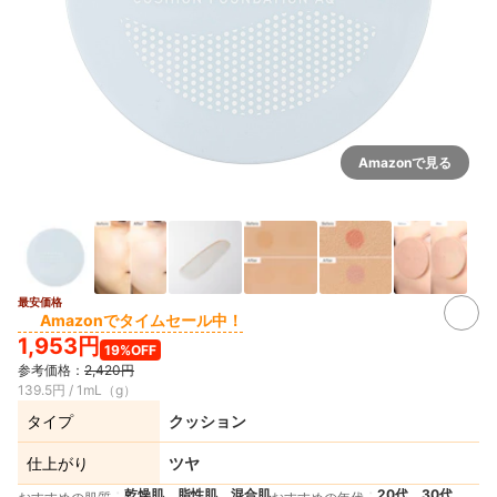
Amazonで見る
最安価格
4+
Amazonでタイムセール中！
1,953円
19%OFF
参考価格：
2,420円
139.5円 / 1mL（g）
タイプ
クッション
仕上がり
ツヤ
乾燥肌、脂性肌、混合肌
20代、30代