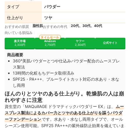
タイプ
パウダー
仕上がり
ツヤ
脂性肌
20代、30代、40代
おすすめの肌質
おすすめの年代
向いている肌悩み
タイムセール
楽天市場
Amazon
ヤフー
公式サイト
2,333円
2,750円
2,304円
商品概要
360°美肌パウダーとつや仕込みパウダー配合のムースプレ
ス製法
13時間の化粧もちデータ取得済み
SPF25・PA+++、ブルーライトカット対応の水あり・水な
し両用
ほんのりとツヤのある仕上がり。乾燥肌の人は崩
れやすさに注意
資生堂の「MAQuillAGE ドラマティックパウダリー EX」は、
ムー
スプレス製法によるカバー力とツヤのある仕上がりを謳うパウダ
ーファンデーション
です。水あり・水なし両用タイプで、オール
シーズン使用可能。SPF25 PA+++の紫外線防止効果を備えていま