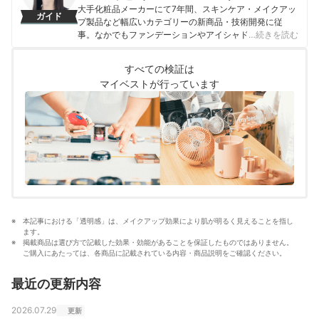
大手化粧品メーカーにて7年間、スキンケア・メイクアッ
ガイド
プ製品など幅広いカテゴリーの新商品・技術開発に従
事。なかでもファンデーションやアイシャドウ、口紅な
…続きを読む
どの技術開発を専門とし、日本国内はもちろん海外市場
向けの商品開発も多数経験。 現在はマイベストで年間
すべての検証は
1500点以上のコスメを比較検証。開発現場で培った知識
マイベストが行っています
をもとに、成分や処方の背景をふまえながら、専門的な
内容もユーザーにわかりやすく伝えることを大切にしな
がらコンテンツを制作している。
西海友梨恵（Yurie Nishiumi）のプロフィール
本記事における「透明感」は、メイクアップ効果により肌が明るく見えることを指し
ます。
掲載商品は選び方で記載した効果・効能があることを保証したものではありません。
ご購入にあたっては、各商品に記載されている内容・商品説明をご確認ください。
最近の更新内容
2026.07.29
更新