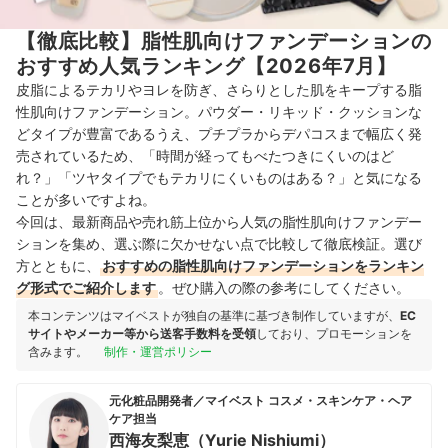
【徹底比較】脂性肌向けファンデーションの
おすすめ人気ランキング【2026年7月】
皮脂によるテカリやヨレを防ぎ、さらりとした肌をキープする脂
性肌向けファンデーション。パウダー・リキッド・クッションな
どタイプが豊富であるうえ、プチプラからデパコスまで幅広く発
売されているため、「時間が経ってもべたつきにくいのはど
れ？」「ツヤタイプでもテカリにくいものはある？」と気になる
ことが多いですよね。
今回は、最新商品や売れ筋上位から人気の脂性肌向けファンデー
ションを集め、選ぶ際に欠かせない点で比較して徹底検証。選び
方とともに、
おすすめの脂性肌向けファンデーションをランキン
グ形式でご紹介します
。ぜひ購入の際の参考にしてください。
本コンテンツはマイベストが独自の基準に基づき制作していますが、
EC
サイトやメーカー等から送客手数料を受領
しており、プロモーションを
含みます。
制作・運営ポリシー
元化粧品開発者／マイベスト コスメ・スキンケア・ヘア
ケア担当
西海友梨恵（Yurie Nishiumi）