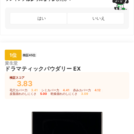
はい
いいえ
1位
検証45位
資生堂
ドラマティックパウダリー EX
検証スコア
3.83
毛穴カバー力
3.41
｜
シミカバー力
4.41
｜
赤みカバー力
4.12
｜
皮脂崩れのしにくさ
5.00
｜
乾燥崩れのしにくさ
3.09