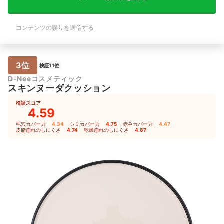
コンテンツの誤りを送信する
3位
検証11位
D-Neeコスメティック
スキンヌーダクッション
検証スコア
4.59
毛穴カバー力
4.34
｜
シミカバー力
4.75
｜
赤みカバー力
4.47
｜
皮脂崩れのしにくさ
4.74
｜
乾燥崩れのしにくさ
4.67