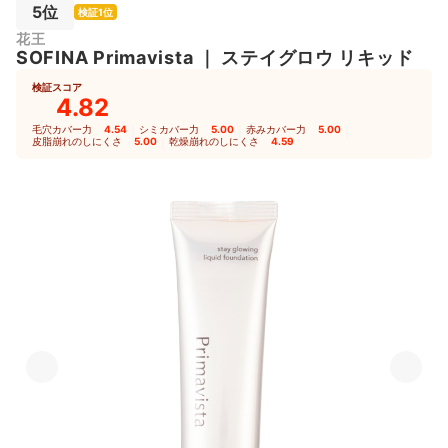
5位
検証1位
花王
SOFINA
Primavista
｜
ステイグロウ リキッド
検証スコア
4.82
毛穴カバー力
4.54
｜
シミカバー力
5.00
｜
赤みカバー力
5.00
｜
皮脂崩れのしにくさ
5.00
｜
乾燥崩れのしにくさ
4.59