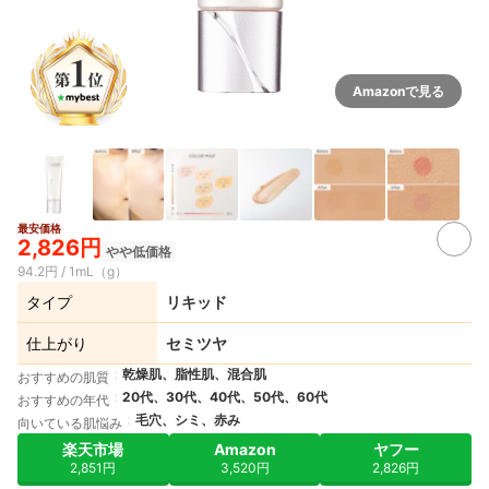
Amazonで見る
最安価格
4+
2,826円
やや低価格
94.2円 / 1mL（g）
タイプ
リキッド
仕上がり
セミツヤ
乾燥肌、脂性肌、混合肌
おすすめの肌質
20代、30代、40代、50代、60代
おすすめの年代
毛穴、シミ、赤み
向いている肌悩み
楽天市場
Amazon
ヤフー
2,851円
3,520円
2,826円