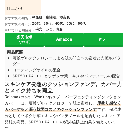
仕上がり
乾燥肌、脂性肌、混合肌
おすすめの肌質
20代、30代、40代、50代、60代
おすすめの年代
毛穴、シミ、赤み
向いている肌悩み
楽天市場
Amazon
ヤフー
2,880円
商品概要
薄膜ゲルテクノロジーによる肌の凹凸への密着と光拡散パウ
ダー
コーティングオイルの配合
SPF50+ PA++++とツボクサ葉エキスやパンテノールの配合
スキンケア発想のクッションファンデ。カバー力
とメイク持ちを両立
Rainmakersの「Wonjungyo プロ パーフェクティングクッション
カバー」は、薄膜ゲルテクノロジーで肌に密着し、
厚塗り感なく
カバーすると謳う韓国コスメのクッションファンデ
です。保湿成
分としてツボクサ葉エキスやパンテノールを配合したスキンケア
発想の商品。SPF50+ PA++++の紫外線防止効果を備えていま