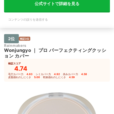
公式サイトで詳細を見る
コンテンツの誤りを送信する
2位
検証3位
Rainmakers
Wonjungyo
｜
プロ パーフェクティングクッシ
ョン カバー
検証スコア
4.74
毛穴カバー力
4.63
｜
シミカバー力
4.92
｜
赤みカバー力
4.58
｜
皮脂崩れのしにくさ
5.00
｜
乾燥崩れのしにくさ
4.59