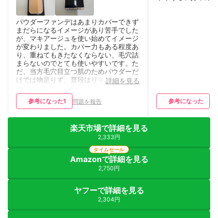
パウダーファンデはあまりカバーできず
まだらになるイメージがあり苦手でした
が、マキアージュを使い始めてイメージ
が変わりました。カバー力もある程度あ
り、重ねてもきたなくならない、毛穴詰
まらないのでとても使いやすいです。た
だ、当方毛穴目立つ肌のためパウダーだ
けでは物足りず、普段はリキッドメイン
詳細を見る
でこちらはお直し用に愛用しています。
参考になった
1
参考になった
問題を報告
問
楽天市場で詳細を見る
2,333円
タイムセール
Amazonで詳細を見る
2,750円
ヤフーで詳細を見る
2,304円