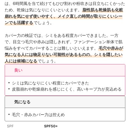
は、6時間風を当て続けてもひび割れや粉吹きは目立ちにくかった
ため、乾燥は気になりにくいといえます。
脂性肌も乾燥肌も化粧
崩れを気にせず使いやすく、メイク直しの時間が取りにくいシー
ンでも活躍する
でしょう。
カバー力の検証では、シミをある程度カバーできました。一方
で、目立つ毛穴や赤みは隠しきれず、ファンデーション単体で肌
悩みをすべてカバーすることは難しいといえます。
毛穴や赤みが
気になる人には物足りない可能性があるものの、シミを隠したい
人には候補になる
でしょう。
良い
シミは気になりにくい程度にカバーできた
皮脂崩れや乾燥崩れを感じにくく、高いキープ力が見込める
気になる
毛穴・赤みカバー力は控えめ
SPF
SPF50+