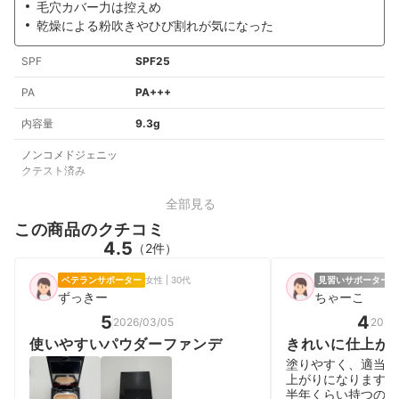
毛穴カバー力は控えめ
乾燥による粉吹きやひび割れが気になった
SPF
SPF25
PA
PA+++
内容量
9.3g
ノンコメドジェニッ
クテスト済み
全部見る
この商品のクチコミ
4.5
（2件）
ベテランサポーター
女性 | 30代
見習いサポーター
女
ずっきー
ちゃーこ
5
4
2026/03/05
2025
使いやすいパウダーファンデ
きれいに仕上が
塗りやすく、適当に
上がりになります。
半年くらい持つので