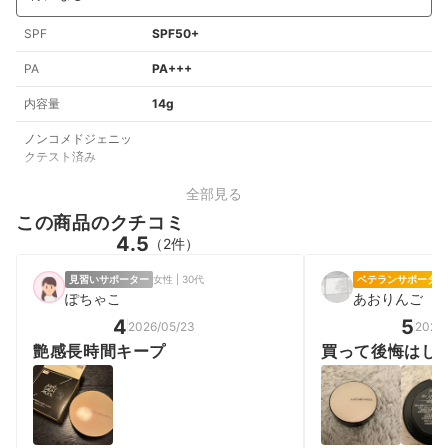
SPF
SPF50+
PA
PA+++
内容量
14g
ノンコメドジェニッ
クテスト済み
全部見る
この商品のクチコミ
4.5
（2件）
見習いサポーター
女性 | 30代
ベテランサポーター
ぽちゃこ
あおりんご
4
5
2026/05/23
2026/
艶感長時間キープ
買って後悔はし