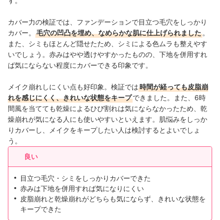
す。
カバー力の検証では、ファンデーションで目立つ毛穴をしっかり
カバー。
毛穴の凹凸を埋め、なめらかな肌に仕上げられました
。
また、シミもほとんど隠せたため、シミによる色ムラも整えやす
いでしょう。赤みはやや透けやすかったものの、下地を併用すれ
ば気にならない程度にカバーできる印象です。
メイク崩れしにくい点も好印象。検証では
時間が経っても皮脂崩
れを感じにくく、きれいな状態をキープ
できました。また、6時
間風を当てても乾燥によるひび割れは気にならなかったため、乾
燥崩れが気になる人にも使いやすいといえます。肌悩みをしっか
りカバーし、メイクをキープしたい人は検討するとよいでしょ
う。
良い
目立つ毛穴・シミをしっかりカバーできた
赤みは下地を併用すれば気になりにくい
皮脂崩れと乾燥崩れがどちらも気にならず、きれいな状態を
キープできた