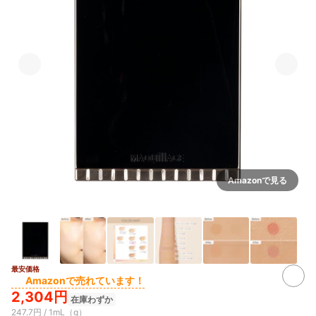
Amazonで見る
最安価格
5+
Amazonで売れています！
2,304円
在庫わずか
247.7円 / 1mL（g）