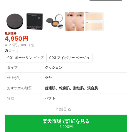
最安価格
4,950円
412.5円 / 1mL（g）
カラー
：
001 ポーセリン ピュア
003 アイボリー ベージュ
タイプ
クッション
仕上がり
ツヤ
おすすめの肌質
普通肌、乾燥肌、脂性肌、混合肌
容器
パクト
全部見る
楽天市場で詳細を見る
5,200円