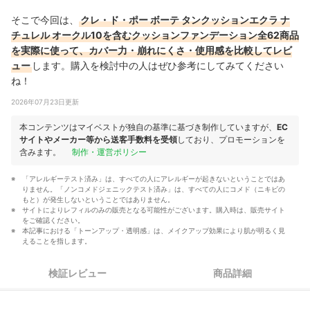
そこで今回は、
クレ・ド・ポー ボーテ タンクッションエクラ ナ
チュレル オークル10を含むクッションファンデーション全62商品
を実際に使って、カバー力・崩れにくさ・使用感を比較してレビ
ュー
します。購入を検討中の人はぜひ参考にしてみてください
ね！
2026年07月23日更新
本コンテンツはマイベストが独自の基準に基づき制作していますが、
EC
サイトやメーカー等から送客手数料を受領
しており、プロモーションを
含みます。
制作・運営ポリシー
「アレルギーテスト済み」は、すべての人にアレルギーが起きないということではあ
りません。「ノンコメドジェニックテスト済み」は、すべての人にコメド（ニキビの
もと）が発生しないということではありません。
サイトによりレフィルのみの販売となる可能性がございます。購入時は、販売サイト
をご確認ください。
本記事における「トーンアップ・透明感」は、メイクアップ効果により肌が明るく見
えることを指します。
検証レビュー
商品詳細