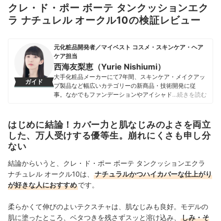
クレ・ド・ポー ボーテ タンクッションエク
ラ ナチュレル オークル10の検証レビュー
元化粧品開発者／マイベスト コスメ・スキンケア・ヘア
ケア担当
西海友梨恵（Yurie Nishiumi）
大手化粧品メーカーにて7年間、スキンケア・メイクアッ
ガイド
プ製品など幅広いカテゴリーの新商品・技術開発に従
事。なかでもファンデーションやアイシャドウ、口紅な
…続きを読む
どの技術開発を専門とし、日本国内はもちろん海外市場
向けの商品開発も多数経験。 現在はマイベストで年間
1500点以上のコスメを比較検証。開発現場で培った知識
はじめに結論！カバー力と肌なじみのよさを両立
をもとに、成分や処方の背景をふまえながら、専門的な
した、万人受けする優等生。崩れにくさも申し分
内容もユーザーにわかりやすく伝えることを大切にしな
ない
がらコンテンツを制作している。
西海友梨恵（Yurie Nishiumi）のプロフィール
結論からいうと、クレ・ド・ポー ボーテ タンクッションエクラ
ナチュレル オークル10は、
ナチュラルかつハイカバーな仕上がり
が好きな人におすすめ
です。
柔らかくて伸びのよいテクスチャは、肌なじみも良好。モデルの
肌に塗ったところ、ベタつきを残さずスッと溶け込み、
しみ・そ