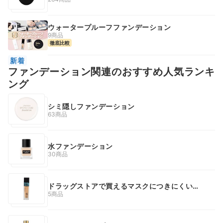
ウォータープルーフファンデーション
9商品
徹底比較
新着
ファンデーション関連のおすすめ人気ランキ
ング
シミ隠しファンデーション
63商品
水ファンデーション
30商品
ドラッグストアで買えるマスクにつきにくいフ
ァンデーション
5商品