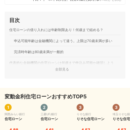
し、カードローン・クレジットカード・生命保険・損害
保険・株式投資などの金融サービスやキャッシュレス決
済を専門に解説コンテンツの制作を統括する。 また、
目次
Yahoo!ファイナンスで借入や投資への疑問や基礎知識に
関する連載も担当している。
住宅ローンの借り入れには年齢制限あり！何歳まで組める？
大島凱斗のプロフィール
申込可能年齢は金融機関によって違う。上限は70歳未満が多い
完済時年齢は80歳未満が一般的
代表的な金融機関の住宅ローンは何歳まで申込み可能か確認しよう
全部見る
住宅購入を検討中の人におすすめの住宅ローンはこちら！
住宅ローンの平均的な完済時年齢はどのくらい？
変動金利住宅ローンおすすめTOP5
住宅ローンは65歳までに完済するのが理想的
年齢の高い人が住宅ローンを検討するときの注意点
1
2
3
3
関西みらい銀行
三菱UFJ銀行
りそな銀行
埼玉りそな銀
年齢が上がると団体信用生命保険（団信）の審査に通りにくいこと
住宅ローン
住宅ローン
りそな住宅ローン
りそな住宅
も
4.88
4.61
4.57
4.57