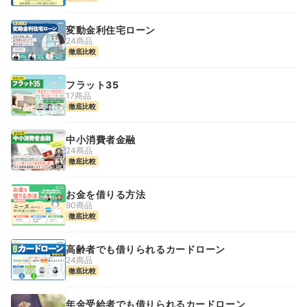
変動金利住宅ローン
24商品
徹底比較
フラット35
17商品
徹底比較
中小消費者金融
24商品
徹底比較
お金を借りる方法
90商品
徹底比較
高齢者でも借りられるカードローン
24商品
徹底比較
年金受給者でも借りられるカードローン