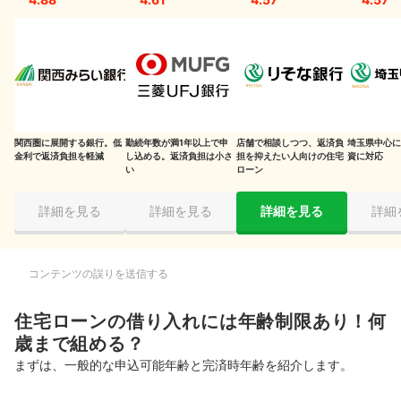
連帯保証人を求められることがある
余裕のある返済プランを立てよう
定年後に無理なく返済できるかも熟考して
住宅ローンの年齢に関するQ&A
関西圏に展開する銀行。低
勤続年数が満1年以上で申
店舗で相談しつつ、返済負
埼玉県中心に
住宅ローンを借り換えできるのは何歳まで？
金利で返済負担を軽減
し込める。返済負担は小さ
担を抑えたい人向けの住宅
資に対応
い
ローン
公務員は何歳まで住宅ローンを借りられる？
詳細を見る
詳細を見る
詳細を見る
詳細
85歳まで借りられる住宅ローンはある？
定年後も住宅ローンの返済が続くときはどうすればいい？
コンテンツの誤りを送信する
金利タイプ別のおすすめ住宅ローンを知りたい人はこちら
住宅ローンの借り入れには年齢制限あり！何
60歳からでも住宅ローンは組める？
歳まで組める？
まずは、一般的な申込可能年齢と完済時年齢を紹介します。