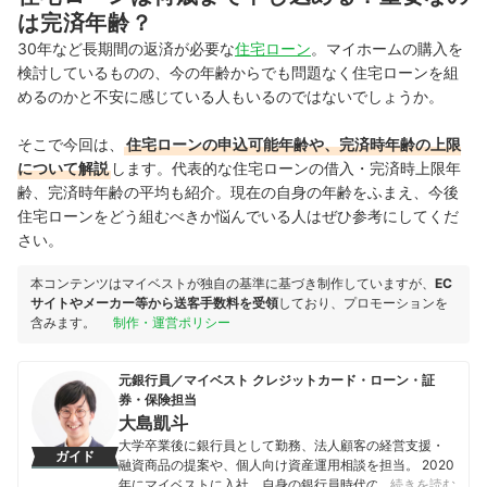
は完済年齢？
30年など長期間の返済が必要な
住宅ローン
。マイホームの購入を
検討しているものの、今の年齢からでも問題なく住宅ローンを組
めるのかと不安に感じている人もいるのではないでしょうか。
そこで今回は、
住宅ローンの申込可能年齢や、完済時年齢の上限
について解説
します。代表的な住宅ローンの借入・完済時上限年
齢、完済時年齢の平均も紹介。現在の自身の年齢をふまえ、今後
住宅ローンをどう組むべきか悩んでいる人はぜひ参考にしてくだ
さい。
本コンテンツはマイベストが独自の基準に基づき制作していますが、
EC
サイトやメーカー等から送客手数料を受領
しており、プロモーションを
含みます。
制作・運営ポリシー
元銀行員／マイベスト クレジットカード・ローン・証
券・保険担当
大島凱斗
大学卒業後に銀行員として勤務、法人顧客の経営支援・
ガイド
融資商品の提案や、個人向け資産運用相談を担当。 2020
年にマイベストに入社、自身の銀行員時代の経験を活か
…続きを読む