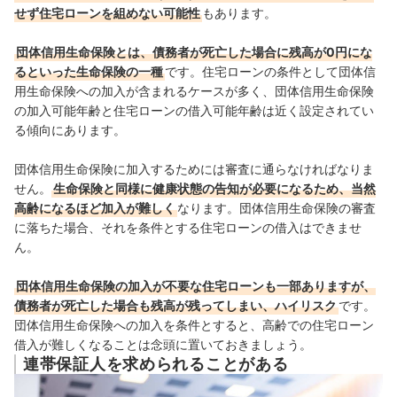
せず住宅ローンを組めない可能性
もあります。
団体信用生命保険とは、債務者が死亡した場合に残高が0円にな
るといった生命保険の一種
です。住宅ローンの条件として団体信
用生命保険への加入が含まれるケースが多く、団体信用生命保険
の加入可能年齢と住宅ローンの借入可能年齢は近く設定されてい
る傾向にあります。
団体信用生命保険に加入するためには審査に通らなければなりま
せん。
生命保険と同様に健康状態の告知が必要になるため、当然
高齢になるほど加入が難しく
なります。団体信用生命保険の審査
に落ちた場合、それを条件とする住宅ローンの借入はできませ
ん。
団体信用生命保険の加入が不要な住宅ローンも一部ありますが、
債務者が死亡した場合も残高が残ってしまい、ハイリスク
です。
団体信用生命保険への加入を条件とすると、高齢での住宅ローン
借入が難しくなることは念頭に置いておきましょう。
連帯保証人を求められることがある