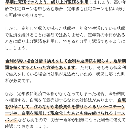
早期に完済できるよう、繰り上げ返済を利用
しましょう。
高い年
齢で住宅ローンを申し込む場合、定年後も住宅ローンを払い続け
る可能性があります。
しかし、定年して収入が減った状態や、年金で生活している状態
で返済を続けることは容易ではありません。定年前の余裕がある
ときに繰り上げ返済を利用し、できるだけ早く返済できるように
しましょう。
金利が高い場合は借り換えをして金利や返済額を減らす、返済期
間を短くするといった方法もあります
。ただし、そもそも低金利
で借入をしている場合は効果が見込めないため、状況に応じた判
断が必要です。
なお、定年後に返済で余裕がなくなってしまった場合、金融機関
へ相談する、自宅を任意売却するなどの対処法があります。
自宅
を担保にして、住みながら老後資金を借りられるリバースモーゲ
ージや、自宅を売却して現金化したあとも住み続けられるリース
バック
などもあるので、万が一返済が困難になった場合に備えて
確認しておきましょう。