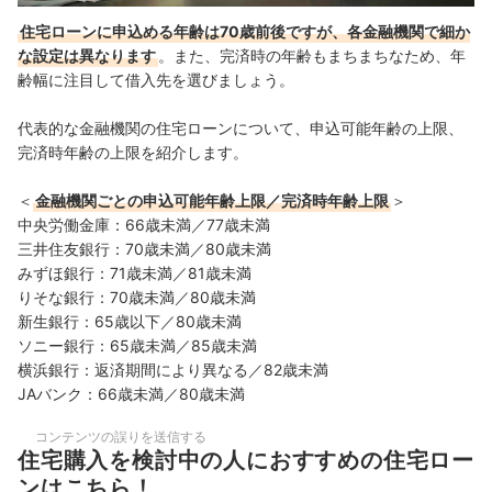
住宅ローンに申込める年齢は70歳前後ですが、各金融機関で細か
な設定は異なります
。また、完済時の年齢もまちまちなため、年
齢幅に注目して借入先を選びましょう。
代表的な金融機関の住宅ローンについて、申込可能年齢の上限、
完済時年齢の上限を紹介します。
＜
金融機関ごとの申込可能年齢上限／完済時年齢上限
＞
中央労働金庫：66歳未満／77歳未満
三井住友銀行：70歳未満／80歳未満
みずほ銀行：71歳未満／81歳未満
りそな銀行：70歳未満／80歳未満
新生銀行：65歳以下／80歳未満
ソニー銀行：65歳未満／85歳未満
横浜銀行：返済期間により異なる／82歳未満
JAバンク：66歳未満／80歳未満
コンテンツの誤りを送信する
住宅購入を検討中の人におすすめの住宅ロー
ンはこちら！