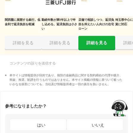
関西圏に展開する銀行。低
勤続年数が満1年以上で申
店舗で相談しつつ、返済負
埼玉県中心に
金利で返済負担を軽減
し込める。返済負担は小さ
担を抑えたい人向けの住宅
資に対応
い
ローン
詳細を見る
詳細を見る
詳細を見る
詳細
コンテンツの誤りを送信する
本サイトは情報提供が目的であり、個別の金融商品に関する契約締結の代理や媒介、
斡旋、推奨、勧誘を行うものではありません。本サイト掲載の情報に基づいて被った
いかなる損害についても、当社及び情報提供者は一切の責任を負いません。
参考になりましたか？
はい
いいえ