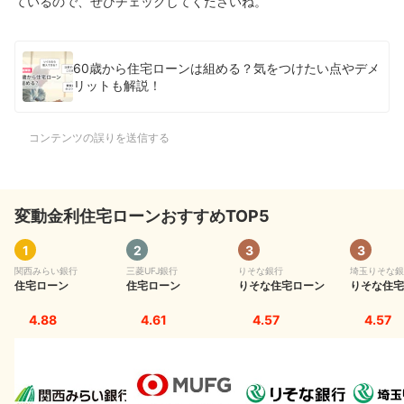
ているので、ぜひチェックしてくださいね。
60歳から住宅ローンは組める？気をつけたい点やデメ
リットも解説！
コンテンツの誤りを送信する
変動金利住宅ローンおすすめTOP5
1
2
3
3
関西みらい銀行
三菱UFJ銀行
りそな銀行
埼玉りそな銀
住宅ローン
住宅ローン
りそな住宅ローン
りそな住宅
4.88
4.61
4.57
4.57