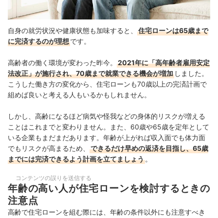
自身の就労状況や健康状態も加味すると、
住宅ローンは65歳まで
に完済するのが理想
です。
高齢者の働く環境が変わった昨今。
2021年に「高年齢者雇用安定
法改正」が施行され、70歳まで就業できる機会が増加
しました。
こうした働き方の変化から、住宅ローンも70歳以上の完済計画で
組めば良いと考える人もいるかもしれません。
しかし、高齢になるほど病気や怪我などの身体的リスクが増える
ことはこれまでと変わりません。また、60歳や65歳を定年として
いる企業もまだまだあります。年齢が上がれば収入面でも体力面
でもリスクが高まるため、
できるだけ早めの返済を目指し、65歳
までには完済できるよう計画を立てましょう
。
コンテンツの誤りを送信する
年齢の高い人が住宅ローンを検討するときの
注意点
高齢で住宅ローンを組む際には、年齢の条件以外にも注意すべき