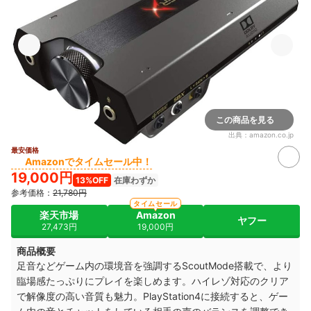
この商品を見る
出典：
amazon.co.jp
最安価格
Amazonでタイムセール中！
19,000円
13%OFF
在庫わずか
参考価格：
21,780円
タイムセール
楽天市場
Amazon
ヤフー
27,473円
19,000円
商品概要
足音などゲーム内の環境音を強調するScoutMode搭載で、より
臨場感たっぷりにプレイを楽しめます。ハイレゾ対応のクリア
で解像度の高い音質も魅力。
PlayStation4に接続すると、ゲー