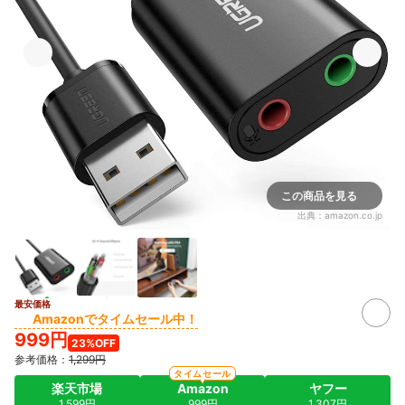
この商品を見る
出典：
amazon.co.jp
最安価格
Amazonでタイムセール中！
999円
23%OFF
参考価格：
1,299円
タイムセール
楽天市場
Amazon
ヤフー
1,599円
999円
1,307円