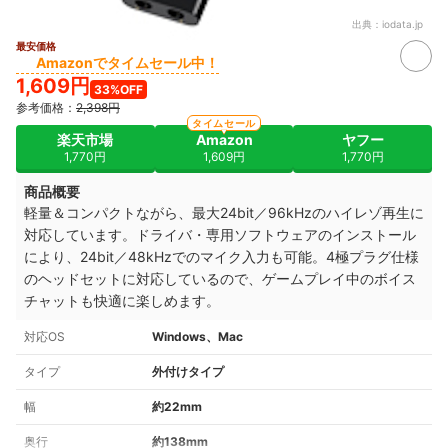
出典：
iodata.jp
最安価格
Amazonでタイムセール中！
1,609円
33%OFF
参考価格：
2,398円
タイムセール
楽天市場
Amazon
ヤフー
1,770円
1,609円
1,770円
商品概要
軽量＆コンパクトながら、最大24bit／96kHzのハイレゾ再生に
対応しています。ドライバ・専用ソフトウェアのインストール
により、24bit／48kHzでのマイク入力も可能。4極プラグ仕様
のヘッドセットに対応しているので、ゲームプレイ中のボイス
チャットも快適に楽しめます。
対応OS
Windows、Mac
タイプ
外付けタイプ
幅
約22mm
奥行
約138mm