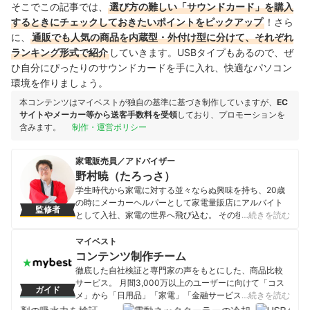
そこでこの記事では、
選び方の難しい「サウンドカード」を購入
するときにチェックしておきたいポイントをピックアップ
！さら
に、
通販でも人気の商品を内蔵型・外付け型に分けて、それぞれ
ランキング形式で紹介
していきます。USBタイプもあるので、ぜ
ひ自分にぴったりのサウンドカードを手に入れ、快適なパソコン
環境を作りましょう。
本コンテンツはマイベストが独自の基準に基づき制作していますが、
EC
サイトやメーカー等から送客手数料を受領
しており、プロモーションを
含みます。
制作・運営ポリシー
家電販売員／アドバイザー
野村暁（たろっさ）
学生時代から家電に対する並々ならぬ興味を持ち、20歳
の時にメーカーヘルパーとして家電量販店にアルバイト
監修者
として入社、家電の世界へ飛び込む。 その後2年で家電販
…続きを読む
売員として個人で年商2億円を突破、入社5年目で年商3億
円を経験、「法人ナンバーワン販売員」として表彰され
マイベスト
る。 その後15年以上家電販売員として活動し、現在はプ
コンテンツ制作チーム
ロの家電販売員としてだけでなく、家電ライターとして
徹底した自社検証と専門家の声をもとにした、商品比較
様々なメディアで執筆・監修を行っているほか、家電情
サービス。 月間3,000万以上のユーザーに向けて「コス
ガイド
報ブログ「家電損をしない買い方をプロの販売員が教え
メ」から「日用品」「家電」「金融サービス」まで、ベ
…続きを読む
ます」を自ら運営し、家電製品のレビュー・批評を行っ
ストな商品を選んでもらうために、毎日コンテンツを制