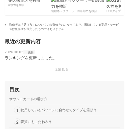
ている。また、家電アドバイザーの資格も有し「家電」
作中。
剤の吸水力を検証
と名の付く物全てに精通、「すべての人が平等に良い家
コンテンツ制作チームのプロフィール
電動ネッククーラーの冷却力を検証
USBタイプCケー
電に巡り会える機会の提供」に尽力している。
野村暁（たろっさ）のプロフィール
監修者は「選び方」についてのみ監修をおこなっており、掲載している商品・サービ
スは監修者が選定したものではありません。
最近の更新内容
2026.08.05
更新
ランキングを更新しました。
全部見る
目次
サウンドカードの選び方
1
使用しているパソコンに合わせてタイプを選ぼう
2
音質にもこだわろう