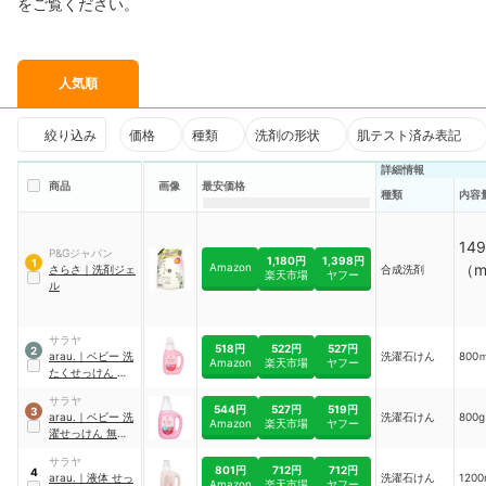
をご覧ください。
人気順
絞り込み
価格
種類
洗剤の形状
肌テスト済み表記
詳細情報
商品
画像
最安価格
種類
内容
149
P&Gジャパン
1,180円
1,398円
1
Amazon
（m
さらさ
｜
洗剤ジェ
合成洗剤
楽天市場
ヤフー
ル
サラヤ
518円
522円
527円
2
arau.
｜
ベビー 洗
洗濯石けん
800
Amazon
楽天市場
ヤフー
たくせっけん ラベ
ンダー&スペアミ
サラヤ
ント
544円
527円
519円
3
arau.
｜
ベビー 洗
洗濯石けん
800
Amazon
楽天市場
ヤフー
濯せっけん 無香タ
イプ
サラヤ
801円
712円
712円
4
arau.
｜
液体 せっ
洗濯石けん
120
Amazon
楽天市場
ヤフー