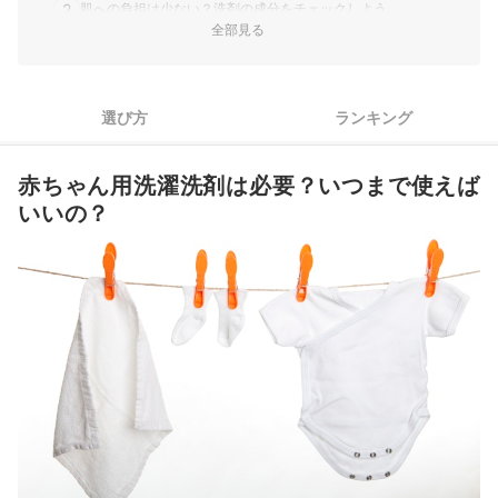
2
肌への負担は少ない？洗剤の成分をチェックしよう
全部見る
3
「皮膚刺激テスト済み」かどうかもひとつの目安に
4
毎日使うものだからこそ、洗濯1回あたりのコストにも注目
選び方
ランキング
赤ちゃん用洗濯洗剤全14商品おすすめ人気ランキング
赤ちゃん用洗濯洗剤は必要？いつまで使えば
ベビークリームも活用して、赤ちゃんのお肌を守ろう
いいの？
赤ちゃん用洗濯洗剤の売れ筋ランキングもチェック！