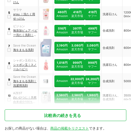
けん
サラヤ
460円
418円
418円
1200
5
arau.
｜
洗たく用
洗濯石けん
Amazon
楽天市場
ヤフー
0ml×
せっけん
ピジョン
516円
397円
499円
6
無添加ピュア ベビ
合成洗剤
800
Amazon
楽天市場
ヤフー
ー洗たく洗剤
｜
12131
3,190円
3,080円
3,080円
Save the Ocean
7
合成洗剤
600
Amazon
楽天市場
ヤフー
海をまもる洗剤
シャボン玉石けん
1,018円
999円
998円
8
シャボン玉
｜
スノ
洗濯石けん
800
Amazon
楽天市場
ヤフー
ールベビー
Save the Ocean
22,000円
24,200円
9
Amazon
海をまもる洗剤
｜
合成洗剤
5000
楽天市場
ヤフー
洗濯用洗剤
AZEST
2,580円
2,580円
1,980円
洗濯石けん、
3500
10
白いひつじ
｜
天然
Amazon
楽天市場
ヤフー
合成洗剤
ml×1
由来成分100％衣
類洗い
比較表の続きを見る
お探しの商品がない場合は、
商品の掲載をリクエスト
できます。