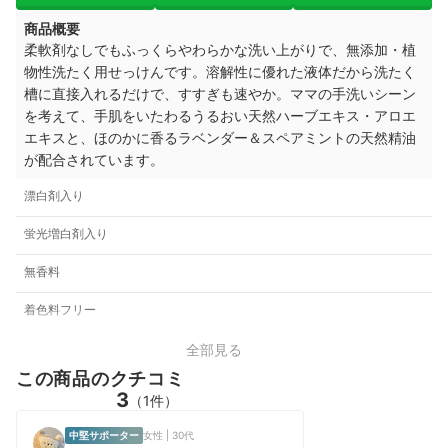
商品概要
柔軟剤なしでもふっくらやわらかな洗い上がりで、無添加・植
物性洗たく用せっけんです。溶解性に優れた液体だから洗たく
槽に直接入れるだけで、すすぎも速やか。ママの手洗いシーン
を考えて、手肌をいたわるうるおい天然ハーブエキス・アロエ
エキスと、ほのかに香るラベンダー＆スペアミントの天然精油
が配合されています。
漂白剤入り
蛍光増白剤入り
無香料
着色料フリー
全部見る
この商品のクチコミ
3
（1件）
中堅サポーター
女性 | 30代