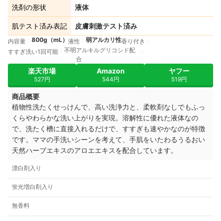
洗剤の形状
液体
肌テスト済み表記
皮膚刺激テスト済み
800g（mL）
弱アルカリ性
内容量
液性
香り付き
不明
アルキルグリコシド配
すすぎ洗い1回可能
合
楽天市場
Amazon
ヤフー
527円
544円
519円
商品概要
植物性洗たくせっけんで、高い洗浄力と、柔軟剤なしでもふっ
くらやわらかな洗い上がりを実現。溶解性に優れた液体なの
で、洗たく槽に直接入れるだけで、すすぎも速やかなのが特徴
です。ママの手洗いシーンを考えて、手肌をいたわるうるおい
天然ハーブエキスのアロエエキスを配合しています。
漂白剤入り
蛍光増白剤入り
無香料