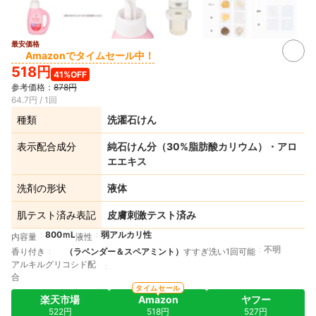
最安価格
Amazonでタイムセール中！
518円
41%OFF
参考価格：
878円
64.7円 / 1回
種類
洗濯石けん
表示配合成分
純石けん分（30%脂肪酸カリウム）・アロ
エエキス
洗剤の形状
液体
肌テスト済み表記
皮膚刺激テスト済み
800ｍL
弱アルカリ性
内容量
液性
不明
香り付き
（ラベンダー＆スペアミント）
すすぎ洗い1回可能
アルキルグリコシド配
合
タイムセール
楽天市場
Amazon
ヤフー
522円
518円
527円