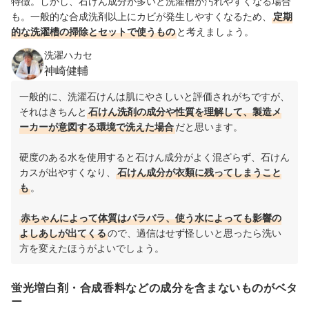
特徴
。
しかし、石けん成分が多いと洗濯槽が汚れやすくなる場合
も。一般的な合成洗剤以上にカビが発生しやすくなるため、
定期
的な洗濯槽の掃除とセットで使うもの
と考えましょう。
洗濯ハカセ
神崎健輔
一般的に、洗濯石けんは肌にやさしいと評価されがちですが、
それはきちんと
石けん洗剤の成分や性質を理解して、製造メ
ーカーが意図する環境で洗えた場合
だと思います。
硬度のある水を使用すると石けん成分がよく混ざらず、石けん
カスが出やすくなり、
石けん成分が衣類に残ってしまうこと
も
。
赤ちゃんによって体質はバラバラ、使う水によっても影響の
よしあしが出てくる
ので、過信はせず怪しいと思ったら洗い
方を変えたほうがよいでしょう。
蛍光増白剤・合成香料などの成分を含まないものがベタ
ー