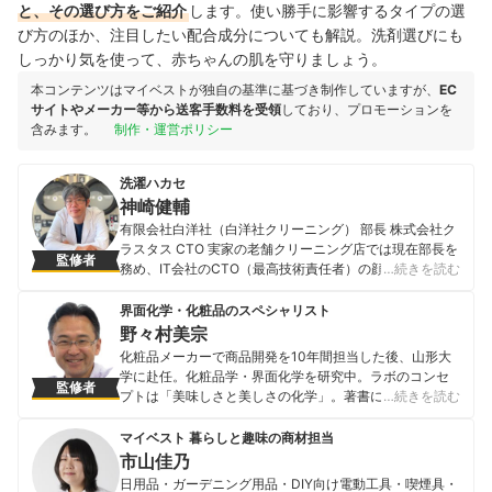
と、その選び方をご紹介
します。使い勝手に影響するタイプの選
び方のほか、注目したい配合成分についても解説。洗剤選びにも
しっかり気を使って、赤ちゃんの肌を守りましょう。
本コンテンツはマイベストが独自の基準に基づき制作していますが、
EC
サイトやメーカー等から送客手数料を受領
しており、プロモーションを
含みます。
制作・運営ポリシー
洗濯ハカセ
神崎健輔
有限会社白洋社（白洋社クリーニング） 部長 株式会社ク
ラスタス CTO 実家の老舗クリーニング店では現在部長を
監修者
務め、IT会社のCTO（最高技術責任者）の顔も持つ。宅
…続きを読む
配クリーニングサービス「Nexcy（ネクシー）」を開発
し、全国から集配可能なクリーニング店の運営も行う。
界面化学・化粧品のスペシャリスト
「洗濯ハカセ」として雑誌やFacebook・ twitter・
野々村美宗
instagram等のSNSなどで家庭向けの洗濯のアドバイスを
化粧品メーカーで商品開発を10年間担当した後、山形大
行い、勉強会を開催するなどして地域を盛り上げる活動
学に赴任。化粧品学・界面化学を研究中。ラボのコンセ
監修者
にも精力的に取り組んでいる。
プトは「美味しさと美しさの化学」。著書に「化粧品 医
…続きを読む
神崎健輔のプロフィール
薬部外品 医薬品のための界面化学」、「教授にきいた…
コスメの科学」（いずれもフレグランスジャーナル社）
マイベスト 暮らしと趣味の商材担当
がある。
市山佳乃
野々村美宗のプロフィール
日用品・ガーデニング用品・DIY向け電動工具・喫煙具・