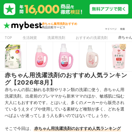
赤ちゃん服用洗剤おすすめ
商品比較サービス
マイページ
検索
赤ちゃ
TOP
生活雑貨
洗濯用洗剤
おすすめの洗濯洗剤
赤ちゃん用洗濯洗剤のおすすめ人気ランキン
グ【2026年8月】
赤ちゃんの肌に触れる衣類やリネン類の洗濯に使う、赤ちゃん用
洗濯洗剤。出産前のプレママから新米ママのほか、敏感肌に悩む
大人にもおすすめです。とはいえ、多くのメーカーから販売され
ているうえタイプや使用している素材など種類が多く、どれを選
べばよいか迷ってしまう人も多いのではないでしょうか。
そこで今回は、
赤ちゃん用洗濯洗剤のおすすめ人気ランキング