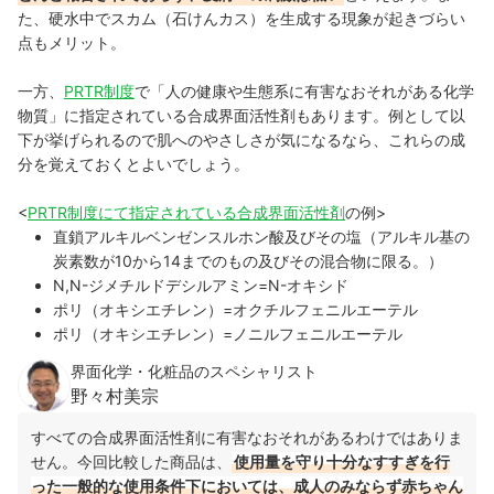
た、硬水中でスカム（石けんカス）を生成する現象が起きづらい
点もメリット。
一方、
PRTR制度
で「人の健康や生態系に有害なおそれがある化学
物質」に指定されている合成界面活性剤もあります。例として以
下が挙げられるので肌へのやさしさが気になるなら、これらの成
分を覚えておくとよいでしょう。
<
PRTR制度にて指定されている合成界面活性剤
の例>
直鎖アルキルベンゼンスルホン酸及びその塩（アルキル基の
炭素数が10から14までのもの及びその混合物に限る。）
N,N-ジメチルドデシルアミン=N-オキシド
ポリ（オキシエチレン）=オクチルフェニルエーテル
ポリ（オキシエチレン）=ノニルフェニルエーテル
界面化学・化粧品のスペシャリスト
野々村美宗
すべての合成界面活性剤に有害なおそれがあるわけではありま
せん。今回比較した商品は、
使用量を守り十分なすすぎを行
った一般的な使用条件下においては、成人のみならず赤ちゃん