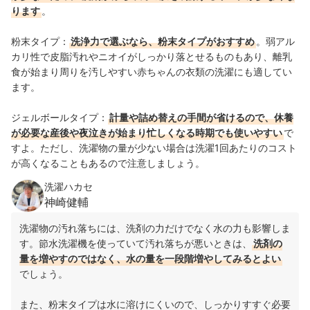
ります
。
粉末タイプ：
洗浄力で選ぶなら、粉末タイプがおすすめ
。弱アル
カリ性で皮脂汚れやニオイがしっかり落とせるものもあり、離乳
食が始まり周りを汚しやすい赤ちゃんの衣類の洗濯にも適してい
ます。
ジェルボールタイプ：
計量や詰め替えの手間が省けるので、休養
が必要な産後や夜泣きが始まり忙しくなる時期でも使いやすい
で
すよ。ただし、洗濯物の量が少ない場合は洗濯1回あたりのコスト
が高くなることもあるので注意しましょう。
洗濯ハカセ
神崎健輔
洗濯物の汚れ落ちには、洗剤の力だけでなく水の力も影響しま
す。節水洗濯機を使っていて汚れ落ちが悪いときは、
洗剤の
量を増やすのではなく、水の量を一段階増やしてみるとよい
でしょう。
また、粉末タイプは水に溶けにくいので、しっかりすすぐ必要