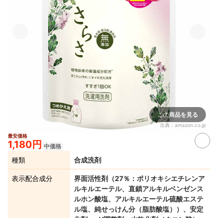
この商品を見る
出典：
amazon.co.jp
最安価格
1,180円
中価格
種類
合成洗剤
表示配合成分
界面活性剤（27％：ポリオキシエチレンア
ルキルエーテル、直鎖アルキルベンゼンス
ルホン酸塩、アルキルエーテル硫酸エステ
ル塩、純せっけん分（脂肪酸塩））、安定