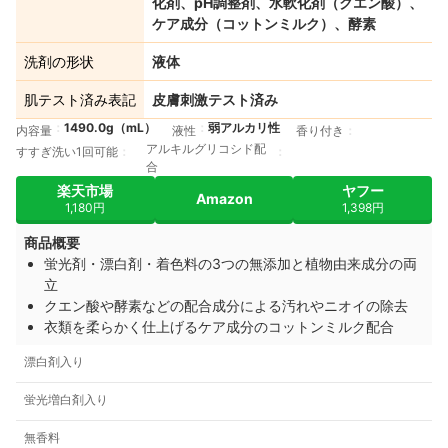
化剤、pH調整剤、水軟化剤（クエン酸）、
ケア成分（コットンミルク）、酵素
洗剤の形状
液体
肌テスト済み表記
皮膚刺激テスト済み
1490.0g（mL）
弱アルカリ性
内容量
液性
香り付き
アルキルグリコシド配
すすぎ洗い1回可能
合
楽天市場
ヤフー
Amazon
1,180円
1,398円
商品概要
蛍光剤・漂白剤・着色料の3つの無添加と植物由来成分の両
立
クエン酸や酵素などの配合成分による汚れやニオイの除去
衣類を柔らかく仕上げるケア成分のコットンミルク配合
漂白剤入り
蛍光増白剤入り
無香料