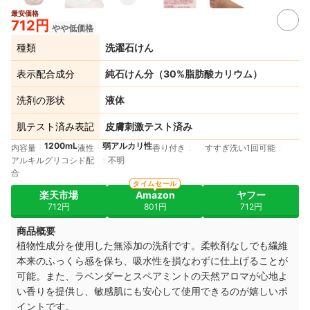
最安価格
712円
やや低価格
種類
洗濯石けん
表示配合成分
純石けん分（30%脂肪酸カリウム）
洗剤の形状
液体
肌テスト済み表記
皮膚刺激テスト済み
1200mL
弱アルカリ性
内容量
液性
香り付き
すすぎ洗い1回可能
アルキルグリコシド配
不明
合
タイムセール
楽天市場
Amazon
ヤフー
712円
801円
712円
商品概要
植物性成分を使用した無添加の洗剤です。柔軟剤なしでも繊維
本来のふっくら感を保ち、吸水性を損なわずに仕上げることが
可能。また、ラベンダーとスペアミントの天然アロマが心地よ
い香りを提供し、敏感肌にも安心して使用できるのが嬉しいポ
イントです。