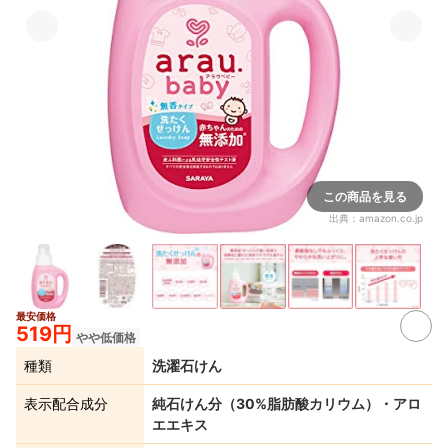
この商品を見る
出典：
amazon.co.jp
最安価格
3+
519円
やや低価格
種類
洗濯石けん
表示配合成分
純石けん分（30%脂肪酸カリウム）・アロ
エエキス