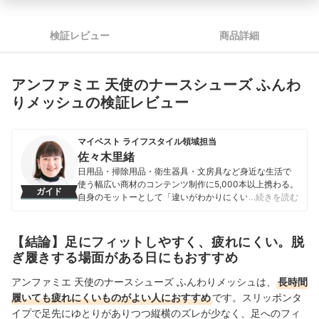
検証レビュー
商品詳細
アンファミエ 天使のナースシューズ ふんわ
りメッシュの検証レビュー
マイベスト ライフスタイル領域担当
佐々木里緒
日用品・掃除用品・衛生器具・文房具など身近な生活で
使う幅広い商材のコンテンツ制作に5,000本以上携わる。
ガイド
自身のモットーとして「違いがわかりにくい商材だから
…続きを読む
こそ、実際に検証しなければわからない情報を届けるこ
と」を心掛け、情報発信を行っている。
佐々木里緒のプロフィール
【結論】足にフィットしやすく、疲れにくい。脱
ぎ履きする場面がある日にもおすすめ
アンファミエ 天使のナースシューズ ふんわりメッシュは、
長時間
履いても疲れにくいものがよい人におすすめ
です。スリッポンタ
イプで足先にゆとりがありつつ縦横のズレが少なく、足へのフィ