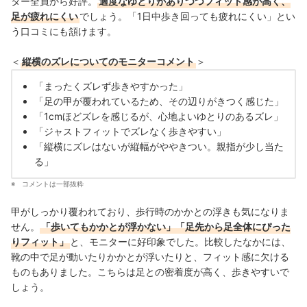
ター全員から好評。
適度なゆとりがありつつフィット感が高く、
足が疲れにくい
でしょう。「1日中歩き回っても疲れにくい」とい
う口コミにも頷けます。
＜
縦横のズレについてのモニターコメント
＞
「まったくズレず歩きやすかった」
「足の甲が覆われているため、その辺りがきつく感じた」
「1cmほどズレを感じるが、心地よいゆとりのあるズレ」
「ジャストフィットでズレなく歩きやすい」
「縦横にズレはないが縦幅がややきつい。親指が少し当た
る」
コメントは一部抜粋
甲がしっかり覆われており、歩行時のかかとの浮きも気になりま
せん。
「歩いてもかかとが浮かない」「足先から足全体にぴった
りフィット」
と、モニターに好印象でした。比較したなかには、
靴の中で足が動いたりかかとが浮いたりと、フィット感に欠ける
ものもありました。こちらは足との密着度が高く、歩きやすいで
しょう。