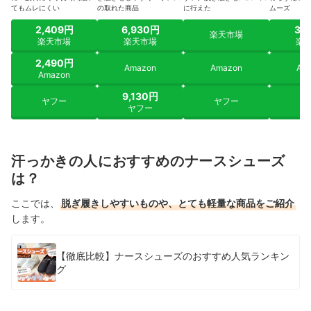
てもムレにくい
の取れた商品
に行えた
ムーズ
2,409円
6,930円
3,
楽天市場
楽天市場
楽天市場
楽
2,490円
Amazon
Amazon
Am
Amazon
9,130円
ヤフー
ヤフー
ヤ
ヤフー
汗っかきの人におすすめのナースシューズ
は？
ここでは、
脱ぎ履きしやすいものや、とても軽量な商品をご紹介
します。
【徹底比較】ナースシューズのおすすめ人気ランキン
グ