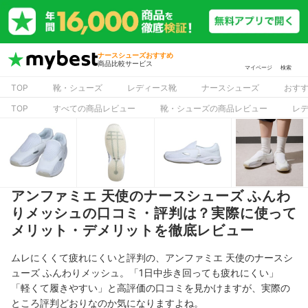
ナースシューズおすすめ
商品比較サービス
マイページ
検索
TOP
靴・シューズ
レディース靴
ナースシューズ
おす
TOP
すべての商品レビュー
靴・シューズの商品レビュー
レ
アンファミエ 天使のナースシューズ ふんわ
りメッシュの口コミ・評判は？実際に使って
メリット・デメリットを徹底レビュー
ムレにくくて疲れにくいと評判の、アンファミエ 天使のナースシ
ューズ ふんわりメッシュ。「1日中歩き回っても疲れにくい」
「軽くて履きやすい」と高評価の口コミを見かけますが、実際の
ところ評判どおりなのか気になりますよね。