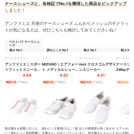
ナースシューズと、各検証でNo.1を獲得した商品をピックアップ
しました！
アンファミエ 天使のナースシューズ ふんわりメッシュのデメリッ
トが気になる人は、ぜひこちらも検討してみてくださいね！
ベストバイ ナースシュ
ーズ
軽さ No.1
疲れにくさ No.1
軽さ No.1
軽さ No.1
ナースステージ
ミズノ
ナースステージ
ナースステー
アンファミエ
｜
スポー
MIZUNO
｜
エアフォー
moz クロスゴムデザイ
ナースリー
ツフィットスニーカー
ト メディカルシューズ
ンスニーカー
2Wayデ
2WAY Light
｜
F1GB1800
シューズ
｜
4.64
4.52
4.51
(
検証1位
/27商品
)
(
検証2位
/27商品
)
(
検証3位
/27商品
)
(
検証6位
/2
脱ぎ履きを頻繁に行う人
疲れにくさ重視の人に！脱
足との密着度が高く歩きや
エアーが入っ
に！疲れにくく長時間履い
ぎ履きもしやすくバランス
すい。脱ぎ履きもスムーズ
わらず軽い。