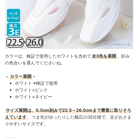
出典：
item.rakuten.co.jp
カラーは、検証で使用したホワイトを含めて
全3色を展開
。好み
の色合いを選んでくださいね。
＜
カラー展開
＞
ホワイト ※検証で使用
ホワイト×ピンク
ホワイト×ネイビー
サイズ展開は、0.5cm刻みで22.5～26.0cmまで豊富に取りそろ
えています
。つま先がゆったりした幅広の3E仕様で、足がおさま
りやすいサイズです。