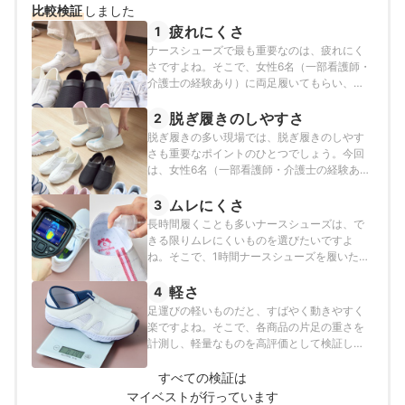
比較検証
しました
疲れにくさ
1
ナースシューズで最も重要なのは、疲れにく
さですよね。そこで、女性6名（一部看護師・
介護士の経験あり）に両足履いてもらい、縦
横のずれがないか・かかとが上下に動かない
か・かかと周りに適度な硬さがあるかを軸と
脱ぎ履きのしやすさ
2
して検証しました。
脱ぎ履きの多い現場では、脱ぎ履きのしやす
さも重要なポイントのひとつでしょう。今回
は、女性6名（一部看護師・介護士の経験あ
り）に両足履いてもらい、手を使わず行える
か・スムーズに行えるかを軸として検証しま
ムレにくさ
3
した。
長時間履くことも多いナースシューズは、で
きる限りムレにくいものを選びたいですよ
ね。そこで、1時間ナースシューズを履いたあ
との、温度の上がりにくさをサーモカメラで
計測しました。また、霧吹きで一定量靴の中
軽さ
4
に水を吹きかけ、直後・10分後・20分後の湿
足運びの軽いものだと、すばやく動きやすく
度を計測し、湿度の下がり具合を評価しまし
楽ですよね。そこで、各商品の片足の重さを
た。＜使用した機器＞サーモグラフィカメラ
計測し、軽量なものを高評価として検証しま
&nbsp;FLIR E8-XT（フリアーシステムズ）
した。
すべての検証は
マイベストが行っています