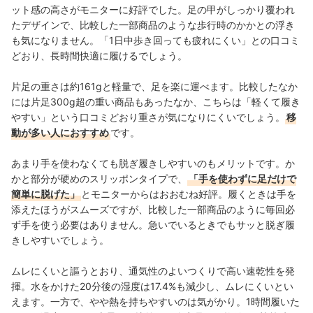
ット感の高さがモニターに好評でした。足の甲がしっかり覆われ
たデザインで、比較した一部商品のような歩行時のかかとの浮き
も気になりません。
「1日中歩き回っても疲れにくい」との口コミ
どおり、長時間快適に履けるでしょう。
片足の重さは約161gと軽量で、足を楽に運べます。比較したなか
には片足300g超の重い商品もあったなか、こちらは「軽くて履き
やすい」という口コミどおり重さが気になりにくいでしょう。
移
動が多い人におすすめ
です。
あまり手を使わなくても脱ぎ履きしやすいのもメリットです。か
かと部分が硬めのスリッポンタイプで、
「手を使わずに足だけで
簡単に脱げた」
とモニターからはおおむね好評。履くときは手を
添えたほうがスムーズですが、比較した一部商品のように毎回必
ず手を使う必要はありません。急いでいるときでもサッと脱ぎ履
きしやすいでしょう。
ムレにくいと謳うとおり、通気性のよいつくりで高い速乾性を発
揮。水をかけた20分後の湿度は17.4%も減少し、ムレにくいとい
えます。一方で、やや熱を持ちやすいのは気がかり。1時間履いた