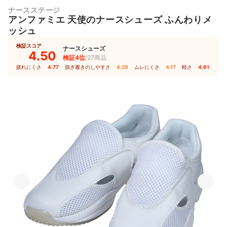
ナースステージ
アンファミエ 天使のナースシューズ ふんわりメ
ッシュ
検証スコア
ナースシューズ
4.50
検証4位
/27商品
疲れにくさ
4.77
｜
脱ぎ履きのしやすさ
4.29
｜
ムレにくさ
4.17
｜
軽さ
4.61