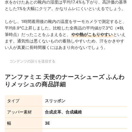
水をかけたあとの靴内の湿度は平均17.4%も下がり、高評価の基準
とした1%を大幅にクリア。かなりムレにくいといえるでしょう。
しかし、1時間着用後の靴内の温度をサーモカメラで測定すると、
平均8.9℃上昇しました。比較した全商品の平均値が7.3℃（※執
筆時点）だったことをふまえると、
やや熱がこもりやすい
といえ
ます。通気性は悪くないものの蓄熱しやすいため、汗をかきやす
い人が真夏に長時間履くにはあまり向かないでしょう。
コンテンツの誤りを送信する
アンファミエ 天使のナースシューズ ふんわ
りメッシュの商品詳細
タイプ
スリッポン
アッパー素材
合成皮革、合成繊維
幅
3E