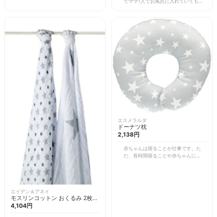
でママ1人でお風呂に入れていても、
けてあるオモチャを自分で外して遊ん
両手が空いてゆっくり湯船に浸かれま
だりと、長く使えるオモチャです。
す。不慣れなお風呂でも赤ちゃんをし
カラフルなデザインと明るい音楽と光
っかり肩まで温めてあげることもでき
は赤ちゃんの刺激になり、少しグズっ
て安心です。 顔だけ出してぷかぷか
たときにはママのお助けアイテムで
浮いてる姿も可愛いし、手足を自由に
す。取り外したオモチャはベビーカー
バタバタ動かしてお風呂の中だと自分
につけたりできるので、あらゆる場面
の力で動けるので、赤ちゃんもお風呂
で活躍します。
好きになってくれます。 お風呂の中
で体を動かして運動をすることで寝つ
きもよくなるので、これはママにも赤
ちゃんにも嬉しいアイテムです。
エスメラルダ
ドーナツ枕
2,138円
赤ちゃんは寝ることが仕事です。た
だ、長時間寝ることや赤ちゃんによっ
ては向きグセなどもあり、頭の形が変
形してしまうこともあります。エスメ
ラルダのドーナツ枕は成長に合わせて
枕の高さを少しずつ調整でき、頭の形
エイデン＆アネイ
を綺麗に整えてくれます。 寝ハゲ予
モスリンコットン おくるみ 2枚セ
防にもいいのと丸洗いできるので、安
ット
4,104円
心して使えますよ。うちの息子も生ま
れたときは綺麗な形をしていたはず