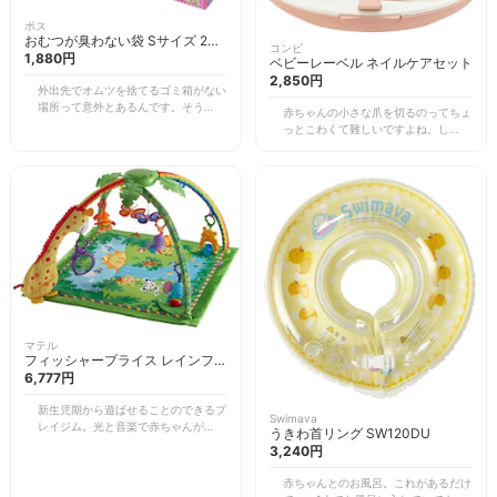
ボス
おむつが臭わない袋 Sサイズ 200
コンビ
枚入り
1,880円
ベビーレーベル ネイルケアセット
2,850円
外出先でオムツを捨てるゴミ箱がない
場所って意外とあるんです。そうする
赤ちゃんの小さな爪を切るのってちょ
と持ち歩くことになるので、きちんと
っとこわくて難しいですよね。しか
消臭できる袋が必要ですよね。
も、ハサミを使うとどうしても尖った
「BOS（ボス）」の防臭袋は、医療向
部分ができてしまったり、上手くでき
けの開発から生まれたものなので、高
ません。 コンビのネイルケアセット
機能でウンチのイヤなニオイをしっか
だと綺麗に削れて成長に合わせてアタ
り閉じ込めてくれます。結んで捨てる
ッチメントを替えるだけなのでママも
だけでゴミ箱の中でも臭わなくて、家
一緒にネイルケアができます。 爪切
の中でも安心です。
りは実際に寝ている赤ちゃんにするこ
とが多いので、LEDライトつきなのも
便利です。これなら目が見えづらいお
じいちゃん・おばあちゃんにも、簡単
に孫の爪のお手入れを手伝ってもらえ
るので、家族みんなで使えます。
マテル
フィッシャープライス レインフォ
レスト デラックスジム K4562
6,777円
新生児期から遊ばせることのできるプ
Swimava
レイジム。光と音楽で赤ちゃんが楽し
うきわ首リング SW120DU
めます。自動に音楽が流れるモード
3,240円
と、赤ちゃんがオモチャを引っ張った
りすると音楽が流れるモードがありま
赤ちゃんとのお風呂。これがあるだけ
す。 少し大きくなってくると取り付