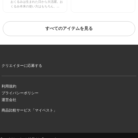
おくるみは生まれた日から大活躍。お
か、寝すぎて絶壁気味になってしま
くるみ本来の使い方はもちろん、ぐず
い、急いで購入しました。今では綺麗
る赤ちゃんをお雛巻きすると泣きやん
なまあるい頭です。
だりと、育児には欠かせないアイテム
です。 また、エイデン＆アネイのお
くるみは可愛いだけでなく、使えば使
すべてのアイテムを見る
うほど柔らかくなり、肌触りが気持ち
よくて赤ちゃんも気にいるアイテム。
足をバタバタさせて布団をすぐ蹴って
しまう赤ちゃんにも小さく畳んでお腹
にかけてあげれば、ブランケット代わ
りにも。マザーズバッグに1つ入れて
おけば授乳ケープ・ブランケットとい
ろいろな用途で使えます。
クリエイターに応募する
利用規約
プライバシーポリシー
運営会社
商品比較サービス「マイベスト」