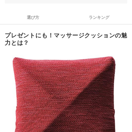
持ち運びたい人はコードレス式を。思い立ってすぐ使いたいな
3
らコンセント式がベター
選び方
ランキング
4
カバーは取り外して洗濯できるものがおすすめ
プレゼントにも！マッサージクッションの魅
5
最後はインテリアに合ったデザインを選ぼう
力とは？
マッサージクッション全21商品おすすめ人気ランキング
やりすぎ注意！もみ返しの原因や対処方法は？
マッサージクッションの捨て方は？
ほかのもみほぐしグッズもあわせてチェックしよう
あわせて読みたい、関連コンテンツはこちら
腰に違和感や負担を感じているなら、腰痛ベルトもチェック
マッサージクッションの売れ筋ランキングもチェック！