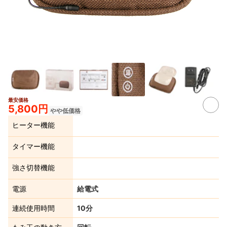
最安価格
5,800円
やや低価格
ヒーター機能
タイマー機能
強さ切替機能
電源
給電式
連続使用時間
10分