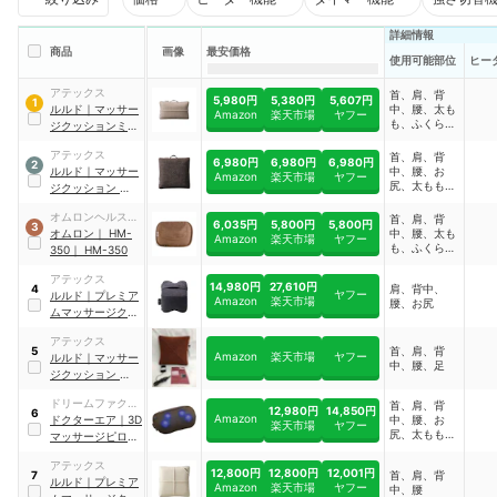
詳細情報
商品
画像
最安価格
使用可能部位
ヒー
アテックス
首、肩、背
5,980円
5,380円
5,607円
1
ルルド
｜
マッサー
中、腰、太も
Amazon
楽天市場
ヤフー
も、ふくらは
ジクッションミニ
ぎ
｜
AX-HCL318be
アテックス
首、肩、背
6,980円
6,980円
6,980円
2
ルルド
｜
マッサー
中、腰、お
Amazon
楽天市場
ヤフー
尻、太もも、
ジクッション プロ
ふくらはぎ
｜
AX-HCL1480br
オムロンヘルスケ
首、肩、背
6,035円
5,800円
5,800円
3
ア
オムロン
｜
HM-
中、腰、太も
Amazon
楽天市場
ヤフー
も、ふくらは
350
｜
HM-350
ぎ
アテックス
14,980円
27,610円
肩、背中、
4
ヤフー
ルルド
｜
プレミア
Amazon
楽天市場
腰、お尻
ムマッサージクッ
ション クロスグラ
アテックス
ンデ
｜
AX-
首、肩、背
5
Amazon
楽天市場
ヤフー
ルルド
｜
マッサー
HCL348bk
中、腰、足
ジクッション コー
ドレス
｜
AX-
ドリームファクト
首、肩、背
HL248
12,980円
14,850円
6
Amazon
リー
ドクターエア
｜
3D
中、腰、お
楽天市場
ヤフー
尻、太もも、
マッサージピロー
ふくらはぎ
S（コードレス）
アテックス
｜
MP-06 BR
12,800円
12,800円
12,001円
首、肩、背
7
ルルド
｜
プレミア
Amazon
楽天市場
ヤフー
中、腰