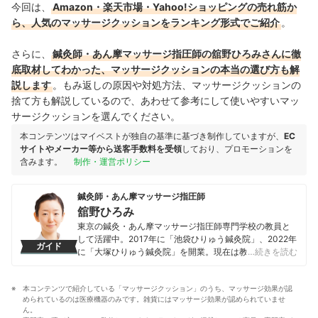
今回は、
Amazon・楽天市場・Yahoo!ショッピングの売れ筋か
ら、人気のマッサージクッションをランキング形式でご紹介
。
さらに、
鍼灸師・あん摩マッサージ指圧師の舘野ひろみさんに徹
底取材してわかった、マッサージクッションの本当の選び方も解
説します
。もみ返しの原因や対処方法、マッサージクッションの
捨て方も解説しているので、あわせて参考にして使いやすいマッ
サージクッションを選んでください。
本コンテンツはマイベストが独自の基準に基づき制作していますが、
EC
サイトやメーカー等から送客手数料を受領
しており、プロモーションを
含みます。
制作・運営ポリシー
鍼灸師・あん摩マッサージ指圧師
舘野ひろみ
東京の鍼灸・あん摩マッサージ指圧師専門学校の教員と
して活躍中。2017年に「池袋ひりゅう鍼灸院」、2022年
ガイド
に「大塚ひりゅう鍼灸院」を開業。現在は教員として鍼
…続きを読む
灸学生を指導しつつ、鍼灸院の副院長として日々多くの
患者さんの治療を行っている。
本コンテンツで紹介している「マッサージクッション」のうち、マッサージ効果が認
舘野ひろみのプロフィール
められているのは医療機器のみです。雑貨にはマッサージ効果が認められていませ
ん。