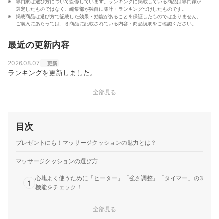
専門家は選び方について監修しています。ランキングに掲載している商品は専門家が
選定したものではなく、編集部が独自に集計・ランキングづけしたものです。
掲載商品は選び方で記載した効果・効能があることを保証したものではありません。
ご購入にあたっては、各商品に記載されている内容・商品説明をご確認ください。
最近の更新内容
2026.08.07
更新
ランキングを更新しました。
全部見る
目次
プレゼントにも！マッサージクッションの魅力とは？
マッサージクッションの選び方
心地よく使うために「ヒーター」「強さ調整」「タイマー」の3
1
機能をチェック！
使いたい場所に置いて座れるか「厚さ」を確認しよう。ソファ
2
全部見る
なら気にしなくてもOK