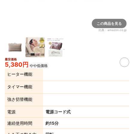
この商品を見る
出典：
amazon.co.jp
最安価格
5,380円
やや低価格
ヒーター機能
タイマー機能
強さ切替機能
電源
電源コード式
連続使用時間
約15分