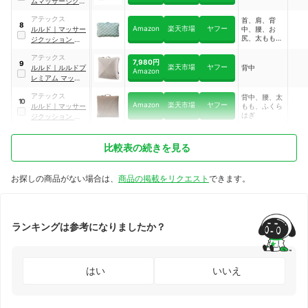
ムマッサージクッ
ション ダブルもみ
アテックス
首、肩、背
｜
AX-HC319
8
Amazon
楽天市場
ヤフー
ルルド
｜
マッサー
中、腰、お
尻、太もも、
ジクッション ミニ
ふくらはぎ
｜
AX-HC328lb
アテックス
7,980円
9
楽天市場
ヤフー
ルルド
｜
ルルドプ
背中
Amazon
レミアム マッサー
ジクッション 3D
アテックス
背中、腰、太
もみ
｜
AX-
10
Amazon
楽天市場
ヤフー
ルルド
｜
マッサー
もも、ふくら
HCL310
はぎ
ジクッション ダブ
ルもみ プロ
｜
AX-
HCL338br
比較表の続きを見る
お探しの商品がない場合は、
商品の掲載をリクエスト
できます。
ランキングは参考になりましたか？
はい
いいえ