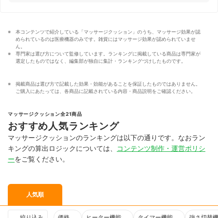
本コンテンツで紹介している「マッサージクッション」のうち、マッサージ効果が認
められているのは医療機器のみです。雑貨にはマッサージ効果が認められていませ
ん。
専門家は選び方について監修しています。ランキングに掲載している商品は専門家が
選定したものではなく、編集部が独自に集計・ランキングづけしたものです。
掲載商品は選び方で記載した効果・効能があることを保証したものではありません。
ご購入にあたっては、各商品に記載されている内容・商品説明をご確認ください。
マッサージクッション全21商品
おすすめ人気ランキング
マッサージクッションのランキングは以下の通りです。なおラン
キングの算出ロジックについては、
コンテンツ制作・運営ポリシ
ー
をご覧ください。
人気順
絞り込み
価格
ヒーター機能
タイマー機能
強さ切替