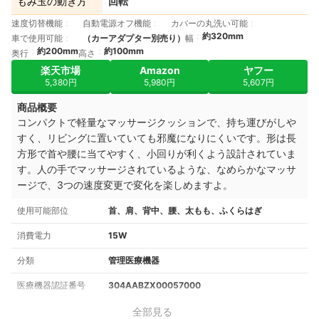
もみ玉の動き方
回転
速度切替機能
自動電源オフ機能
カバーの丸洗い可能
約320mm
車で使用可能
（カーアダプター別売り）
幅
約200mm
約100mm
奥行
高さ
楽天市場
Amazon
ヤフー
5,380円
5,980円
5,607円
商品概要
コンパクトで軽量なマッサージクッションで、持ち運びがしや
すく、リビングに置いていても邪魔になりにくいです。形は長
方形で首や腰に当てやすく、小回りが利くよう設計されていま
す。人の手でマッサージされているような、なめらかなマッサ
ージで、3つの速度変更で変化を楽しめますよ。
使用可能部位
首、肩、背中、腰、太もも、ふくらはぎ
消費電力
15W
分類
管理医療機器
医療機器認証番号
304AABZX00057000
全部見る