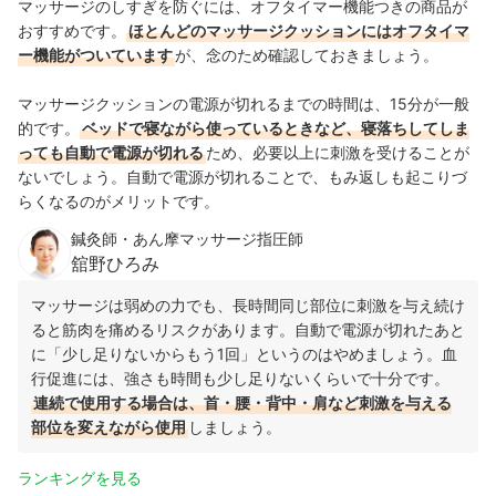
マッサージのしすぎを防ぐには、オフタイマー機能つきの商品が
おすすめです。
ほとんどのマッサージクッションにはオフタイマ
ー機能がついています
が、念のため確認しておきましょう。
マッサージクッションの電源が切れるまでの時間は、15分が一般
的です。
ベッドで寝ながら使っているときなど、寝落ちしてしま
っても自動で電源が切れる
ため、必要以上に刺激を受けることが
ないでしょう。自動で電源が切れることで、もみ返しも起こりづ
らくなるのがメリットです。
鍼灸師・あん摩マッサージ指圧師
舘野ひろみ
マッサージは弱めの力でも、長時間同じ部位に刺激を与え続け
ると筋肉を痛めるリスクがあります。自動で電源が切れたあと
に「少し足りないからもう1回」というのはやめましょう。血
行促進には、強さも時間も少し足りないくらいで十分です。
連続で使用する場合は、首・腰・背中・肩など刺激を与える
部位を変えながら使用
しましょう。
ランキングを見る