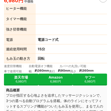
6,980円
中価格
ヒーター機能
タイマー機能
強さ切替機能
電源
電源コード式
連続使用時間
15分
もみ玉の動き方
回転
速度切替機能
自動電源オフ機能
カバーの丸洗い可能
約360mm
約90mm
約360mm
車で使用可能
幅
奥行
高さ
楽天市場
Amazon
ヤフー
6,980円
6,980円
6,980円
商品概要
プロが指圧する心地よさを追求したマッサージクッションで、
3つの選べる自動プログラムを搭載。体のラインにそってフィ
ットするスプリング機能がついたもみ玉を使用し、まるで人の