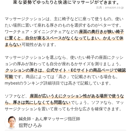
出典：
amazon.co.jp
マッサージクッションは、主に椅子などに座って使うもの。使い
たい場所に置いて座れる厚さのものを選択するのがベターです。
ワークチェア・ダイニングチェアなどの
座面の奥行きが狭い椅子
に置くと、自分が座るスペースがなくなってしまい、かえって休
まらない
可能性があります。
マッサージクッションを選ぶなら、使いたい椅子の座面にクッシ
ョンの厚みが加わっても自分が座れるかサイズを測りましょう。
クッションの厚さは、公式サイト・ECサイトの商品ページで確認
可能
です。
商品によっては「高さ」で記載されている場合も。
mybestのランキング詳細項目では高さで記載しています。
ソファなど、
座面が広いうえにクッション性がある場所で使うな
ら、厚さは気にしなくても問題ない
でしょう
。ソファなら、マッ
サージクッションを置いて座っても十分な広さを確保できます。
鍼灸師・あん摩マッサージ指圧師
舘野ひろみ