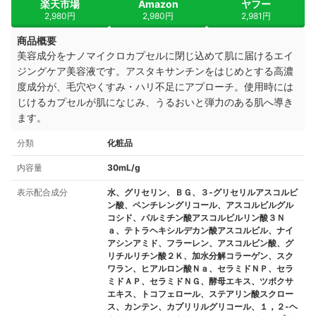
楽天市場
Amazon
ヤフー
2,980円
2,980円
2,981円
商品概要
美容成分をナノマイクロカプセルに閉じ込めて肌に届けるエイ
ジングケア美容液です。アスタキサンチンをはじめとする高濃
度成分が、毛穴やくすみ・ハリ不足にアプローチ。使用時には
じけるカプセルが肌になじみ、うるおいと弾力のある肌へ導き
ます。
分類
化粧品
内容量
30mL/g
表示配合成分
水、グリセリン、ＢＧ、３‐グリセリルアスコルビ
ン酸、ペンチレングリコール、アスコルビルグル
コシド、パルミチン酸アスコルビルリン酸３Ｎ
ａ、テトラヘキシルデカン酸アスコルビル、ナイ
アシンアミド、フラーレン、アスコルビン酸、グ
リチルリチン酸２Ｋ、加水分解コラーゲン、スク
ワラン、ヒアルロン酸Ｎａ、セラミドＮＰ、セラ
ミドＡＰ、セラミドＮＧ、酵母エキス、ツボクサ
エキス、トコフェロール、ステアリン酸スクロー
ス、カンテン、カプリリルグリコール、１，２‐ヘ