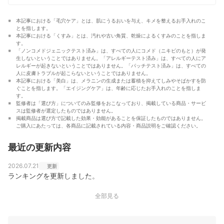
内の薬品やコスメも成分からこだわったものを厳選して
いる。
本記事における「毛穴ケア」とは、肌にうるおいを与え、キメを整えるお手入れのこ
長尾沙也加のプロフィール
とを指します。
本記事における「くすみ」とは、汚れや古い角質、乾燥によるくすみのことを指しま
す。
「ノンコメドジェニックテスト済み」は、すべての人にコメド（ニキビのもと）が発
生しないということではありません。「アレルギーテスト済み」は、すべての人にア
レルギーが起きないということではありません。「パッチテスト済み」は、すべての
人に皮膚トラブルが起こらないということではありません。
本記事における「美白」は、メラニンの生成または蓄積を抑えてしみやそばかすを防
ぐことを指します。「エイジングケア」は、年齢に応じたお手入れのことを指しま
す。
監修者は「選び方」についてのみ監修をおこなっており、掲載している商品・サービ
スは監修者が選定したものではありません。
掲載商品は選び方で記載した効果・効能があることを保証したものではありません。
ご購入にあたっては、各商品に記載されている内容・商品説明をご確認ください。
最近の更新内容
2026.07.21
更新
ランキングを更新しました。
全部見る