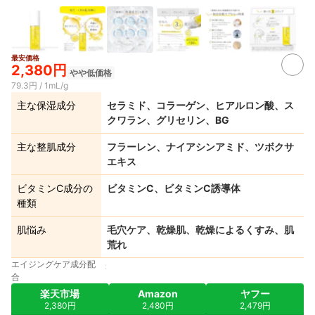
最安価格
2,380円
やや低価格
79.3円 / 1mL/g
主な保湿成分
セラミド、コラーゲン、ヒアルロン酸、ス
クワラン、グリセリン、BG
主な整肌成分
フラーレン、ナイアシンアミド、ツボクサ
エキス
ビタミンC成分の
ビタミンC、ビタミンC誘導体
種類
肌悩み
毛穴ケア、乾燥肌、乾燥によるくすみ、肌
荒れ
エイジングケア成分配
合
楽天市場
Amazon
ヤフー
2,380円
2,480円
2,479円