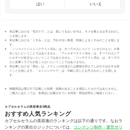
はい
いいえ
本記事における「毛穴ケア」とは、肌にうるおいを与え、キメを整えるお手入れのこ
とを指します。
本記事における「くすみ」とは、汚れや古い角質、乾燥によるくすみのことを指しま
す。
「ノンコメドジェニックテスト済み」は、すべての人にコメド（ニキビのもと）が発
生しないということではありません。「アレルギーテスト済み」は、すべての人にア
レルギーが起きないということではありません。「パッチテスト済み」は、すべての
人に皮膚トラブルが起こらないということではありません。
本記事における「美白」は、メラニンの生成または蓄積を抑えてしみやそばかすを防
ぐことを指します。「エイジングケア」は、年齢に応じたお手入れのことを指しま
す。
掲載商品は選び方で記載した効果・効能があることを保証したものではありません。
ご購入にあたっては、各商品に記載されている内容・商品説明をご確認ください。
カプセルセラムの美容液全5商品
おすすめ人気ランキング
カプセルセラムの美容液のランキングは以下の通りです。なおラ
ンキングの算出ロジックについては、
コンテンツ制作・運営ポリ