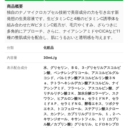
商品概要
独自のナノマイクロカプセル技術で美容成分の力を引き出す新
発想の生美容液です。生ビタミンCと4種のビタミンC誘導体を
組み合わせたWビタミンC処方が、毛穴やくすみ、ざらつきに
多角的にアプローチ。さらに、ナイアシンアミドやCICAなど11
種の整肌成分を配合し、肌にうるおいと透明感を与えます。
分類
化粧品
内容量
30mL/g
表示配合成分
水、グリセリン、ＢＧ、３-グリセリルアスコルビ
ン酸、ペンチレングリコール、アスコルビルグル
コシド、パルミチン酸アスコルビルリン酸３Ｎ
ａ、テトラヘキシルデカン酸アスコルビル、ナイ
アシンアミド、フラーレン、アスコルビン酸、グ
リチルリチン酸２Ｋ、加水分解コラーゲン、スク
ワラン、ヒアルロン酸Ｎａ、セラミドＮＰ、セラ
ミドＡＰ、セラミドＮＧ、酵母エキス、ツボクサ
エキス、トコフェロール、ステアリン酸スクロー
ス、カンテン、カプリリルグリコール、１，２-ヘ
キサンジオール、キサントフィル、トリ（カプリ
ル酸／カプリン酸）グリセリル、ヒドロキシプロ