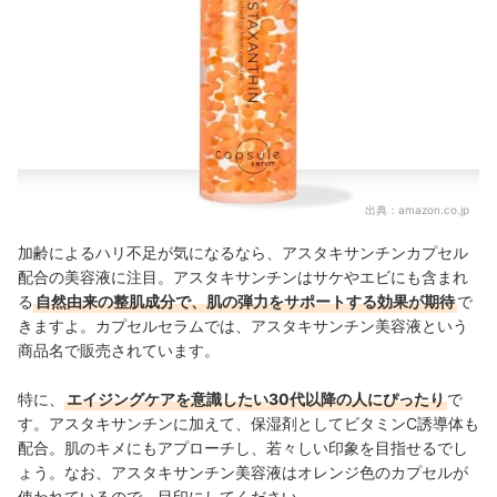
出典：
amazon.co.jp
加齢によるハリ不足が気になるなら、アスタキサンチンカプセル
配合の美容液に注目。アスタキサンチンはサケやエビにも含まれ
る
自然由来の整肌成分で、肌の弾力をサポートする効果が期待
で
きますよ。カプセルセラムでは、アスタキサンチン美容液という
商品名で販売されています。
特に、
エイジングケアを意識したい30代以降の人にぴったり
で
す。アスタキサンチンに加えて、保湿剤としてビタミンC誘導体も
配合。肌のキメにもアプローチし、若々しい印象を目指せるでし
ょう。なお、アスタキサンチン美容液はオレンジ色のカプセルが
使われているので、目印にしてください。