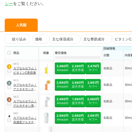
シー
をご覧ください。
人気順
絞り込み
価格
主な保湿成分
主な整肌成分
ビタミンC
詳細情報
商品
画像
最安価格
分類
内容
ＭＤ
2,480円
2,380円
2,479円
1
カプセルセラム
｜
化粧品
30mL
Amazon
楽天市場
ヤフー
ビタミンC美容液
ＭＤ
2,980円
2,980円
2,981円
2
カプセルセラム
｜
化粧品
30mL
Amazon
楽天市場
ヤフー
アスタキサンチン
美容液
ＭＤ
2,480円
1,980円
2,480円
3
カプセルセラム
｜
化粧品
30mL
Amazon
楽天市場
ヤフー
グルタチオン美容
液
MD
2,980円
2,980円
2,981円
4
カプセルセラム
｜
化粧品
30mL
Amazon
楽天市場
ヤフー
高濃度グルタチオ
ン美容液
｜
CPセラ
ム PG