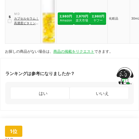
ＭＤ
2,980円
2,970円
2,980円
5
カプセルセラム
｜
化粧品
30mL
Amazon
楽天市場
ヤフー
高濃度ビタミンC
美容液
お探しの商品がない場合は、
商品の掲載をリクエスト
できます。
ランキングは参考になりましたか？
はい
いいえ
1位