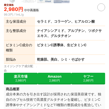
最安価格
2,980円
やや高価格
99.3円 / 1mL/g
主な保湿成分
セラミド、コラーゲン、ヒアルロン酸
主な整肌成分
ナイアシンアミド、アルブチン、ツボクサ
エキス、グルタチオン
ビタミンC成分の
ビタミンC誘導体、生ビタミンC
種類
肌悩み
乾燥肌、美白、シミ・そばかす
エイジングケア成分配
合
楽天市場
Amazon
ヤフー
2,980円
2,980円
2,981円
商品概要
成分本来の力を引き出す設計が採用された保湿美容液です。独
自のカプセル技術で高濃度グルタチオンを凝縮し、ビタミンC
誘導体やナイアシンアミドなど11種類の整肌成分を配合してい