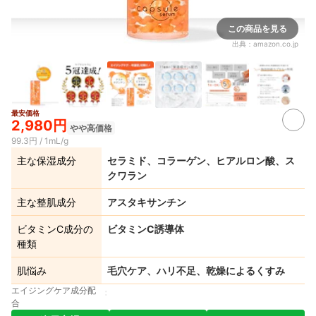
この商品を見る
出典：
amazon.co.jp
最安価格
2+
2,980円
やや高価格
99.3円 / 1mL/g
主な保湿成分
セラミド、コラーゲン、ヒアルロン酸、ス
クワラン
主な整肌成分
アスタキサンチン
ビタミンC成分の
ビタミンC誘導体
種類
肌悩み
毛穴ケア、ハリ不足、乾燥によるくすみ
エイジングケア成分配
合