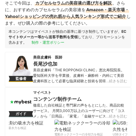
そこで今回は、
カプセルセラムの美容液の選び方を解説
。さら
に、おすすめのカプセルセラムの美容液を
Amazon・楽天市場・
Yahoo!ショッピングの売れ筋から人気ランキング形式でご紹介
し
ます。ぜひ購入の際の参考にしてください。
本コンテンツはマイベストが独自の基準に基づき制作していますが、
EC
サイトやメーカー等から送客手数料を受領
しており、プロモーションを
含みます。
制作・運営ポリシー
美容皮膚科 医師
長尾沙也加
美容皮膚科「THE ROPPONGI CLINIC」恵比寿院院長。
愛知医科大学を卒業後、皮膚科・麻酔科・内科にて美容
監修者
皮膚科医として必要な臨床経験と技術を習得した。その
…続きを読む
後、日本最大手の湘南美容クリニックにて勤務し、新宿
本院、横浜院や他美容皮膚科クリニックで多くの患者を
マイベスト
担当。自身の集大成となる初のクリニックを六本木に開
コンテンツ制作チーム
院。2021年4月には美容のお城である皮膚科と外科を統
徹底した自社検証と専門家の声をもとにした、商品比較
合したクリニックを恵比寿に開院。美容医療に情熱とこ
サービス。 月間3,000万以上のユーザーに向けて「コス
ガイド
だわりを持ち、多くのクリニックで磨き抜かれた経験
メ」から「日用品」「家電」「金融サービス」まで、ベ
…続きを読む
と、ミセスジャパン全国大会優勝の経験から、患者様目
ストな商品を選んでもらうために、毎日コンテンツを制
線の丁寧できめ細かいカウンセリングと総合的な面から
作中。
剤の吸水力を検証
美を引き出す美の総合プロデュースを得意とした治療を
コンテンツ制作チームのプロフィール
電動ネッククーラーの冷却力を検証
USBタイプCケー
行っている。コスメコンシェルジュも取得しており、院