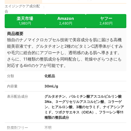
エイジングケア成分配
合
楽天市場
Amazon
ヤフー
1,980円
2,480円
2,480円
商品概要
独自のナノマイクロカプセル技術で美容成分を肌に届ける高機
能美容液です。グルタチオンと2種のビタミンC誘導体がくすみ
や毛穴に総合的にアプローチし、透明感のある肌へ導きます。
さらに、11種類の整肌成分を同時配合し、乾燥やざらつきにも
対応する4in1のケアが可能です。
分類
化粧品
内容量
30mL/g
表示配合成分
グルタオチン、パルミチン酸アスコルビルリン酸
3Na、３ーグリセリルアスコルビン酸、コラーゲ
ン、ヒアルロン酸、3種のセラミド、ナイアシンア
ミド、ツボクサエキス（CICA）、フラーレン等11
種類の整肌成分
防腐剤フリー
不明