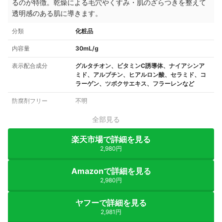
るのが特徴。乾燥による毛穴やくすみ・肌のざらつきを整えて
透明感のある肌に導きます。
分類
化粧品
内容量
30mL/g
表示配合成分
グルタチオン、ビタミンC誘導体、ナイアシンア
ミド、アルブチン、ヒアルロン酸、セラミド、コ
ラーゲン、ツボクサエキス、フラーレンなど
防腐剤フリー
不明
全部見る
楽天市場で詳細を見る
2,980円
Amazonで詳細を見る
2,980円
ヤフーで詳細を見る
2,981円