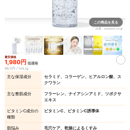
この商品を見る
出典：
amazon.co.jp
最安価格
1,980円
低価格
66.0円 / 1mL/g
主な保湿成分
セラミド、コラーゲン、ヒアルロン酸、ス
クワラン
主な整肌成分
フラーレン、ナイアシンアミド、ツボクサ
エキス
ビタミンC成分の
ビタミンC、ビタミンC誘導体
種類
肌悩み
毛穴ケア、乾燥によるくすみ