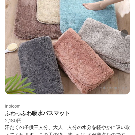
出典：
tshop.r10s.jp
Inbloom
ふわっふわ吸水バスマット
2,180円
汗だくの子供三人分、大人二人分の水分を軽やかに吸い取
ってくれます。この手の物、洗いづらさが難点なのです