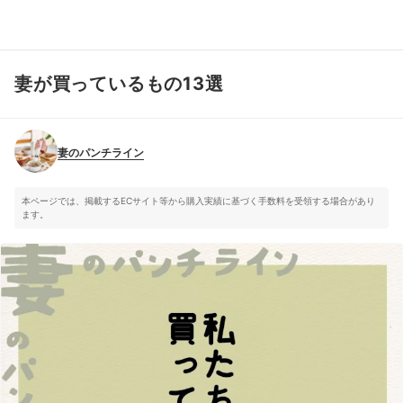
妻が買っているもの13選
妻のパンチライン
妻のパンチライン
本ページでは、掲載するECサイト等から購入実績に基づく手数料を受領する場合があり
ます。