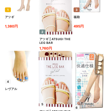
1
3
アツギ
福助
1,380円
495円
2
アツギ
|
ATSUGI THE
LEG BAR
1,760円
4
レヴアル
5
6