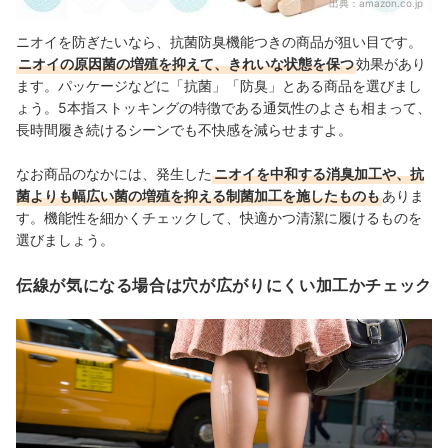
出典：
amazon.co.jp
ニオイを防ぎたいなら、抗菌防臭機能つきの商品が狙い目です。
ニオイの原因菌の増殖を抑えて、きれいな状態を保つ
効果があり
ます。パッケージなど
に「抗菌」「防臭」とある商品を選びまし
ょう
。
5本指ストッキングの特徴である通気性のよさも相まって、
長時間履き続けるシーンでも不快感を減らせますよ。
なお商品のなかには、発生した
ニオイを中和する消臭加工や、抗
菌よりも幅広い菌の増殖を抑える制菌加工を施したものも
ありま
す。機能性を細かくチェックして、快適かつ清潔に履けるものを
選びましょう。
伝線が気になる場合は穴が広がりにくい加工かチェック