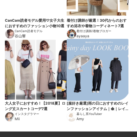
CanCam読者モデル愛用♡女子大生
着付け講師が厳選！30代からのおす
におすすめのファッション小物10選
すめ浴衣や着物コーディネート7選
CanCam読者モデル
着付け講師/着物ブロガー
谷山響
ayaaya
大人女子におすすめ！【2018夏】ロ
[服好き厳選]雨の日におすすめのレイ
ング丈スカートコーデ7選
ンファッションアイテム｜傘｜レイ
インスタグラマー
ンシューズ
暮らし系YouTuber
Mii
Amy