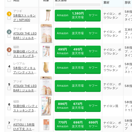
商品
画像
最安価格
素材
形状
アツギ
5本
1,380円
ナイロン、ポ
1
Amazon
ヤフー
5本指ストッキン
プ、
楽天市場
リウレタン
タイ
グ
｜
NP1400
アツギ
五本
ナイロン、ポ
2
Amazon
楽天市場
ヤフー
ATSUGI THE LEG
プ、
リウレタン
スト
BAR
｜
ジェルネイ
ル 5本指 ストッキ
ング ラメネイル風
福助
5本
495円
495円
ナイロン、ポ
3
｜
FP16900
ヤフー
快適仕様 パンティ
プ、
Amazon
楽天市場
リウレタン
タイ
ストッキング 5本
プン
指 つま先オープン
プ
レヴアル
5本
タイプ
｜
30-138-
ナイロン、ポ
4
Amazon
楽天市場
ヤフー
5本指ペディキュ
プ、
2001
リウレタン
スト
アパンティストッ
キング
アツギ
ナイロン、ポ
5
Amazon
楽天市場
ヤフー
ATSUGI THE LEG
5本
リウレタン
BAR
｜
ジェルネイ
ル 5本指 ストッキ
ング ワンカラーネ
福助
5本
イル風
｜
FP15900
896円
673円
6
ヤフー
快適仕様 パンティ
ナイロン混
プ、
Amazon
楽天市場
トゥ
ストッキング 5本
膝下
指 つま先オープン
タイプ ハイソック
アツギ
5本
770円
698円
699円
ナイロン、ポ
7
ス
ASTIGU
｜
5本指
プ、
Amazon
楽天市場
ヤフー
リウレタン
プ
ひざ下丈 ストッキ