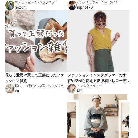
デ9選
ファッションインスタグラマー
インスタグラマー/webライター
nozomi
mpnp170
長らく愛用♡買って正解だったファ
ファッションインスタグラマーおす
ッション雑貨
すめ♡秋も使える夏服着回しコーデ7
暮らし・収納グッズ系インスタグラマ
選【2018秋】
インスタグラマー
ー
zu
Mii