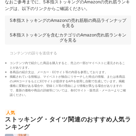
なおご参考までに、5本指ストッキングのAmazonの売れ筋ランキ
ングは、以下のリンクからご確認ください。
5本指ストッキングのAmazonの売れ筋順の商品ラインナップ
を見る
5本指ストッキングを含むカテゴリのAmazon売れ筋ランキン
グを見る
コンテンツの誤りを送信する
コンテンツ内で紹介した商品を購入すると、売上の一部がマイベストに還元されるこ
とがあります。
各商品の紹介文は、メーカー・ECサイト等の内容を参照しております。
掲載されている情報は、マイベストが独自にリサーチした時点の情報、または各商品
のJANコードをもとにECサイトが提供するAPIを使用し自動で生成しています。掲載
価格に変動がある場合や、登録ミス等の理由により情報が異なる場合がありますの
で、最新の価格や商品の詳細等については、各ECサイト・販売店・メーカーよりご確
認ください。
人気
ストッキング・タイツ関連のおすすめ人気ラ
ンキング