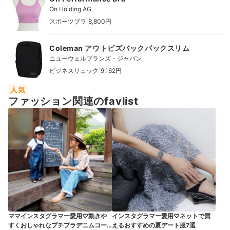
On Holding AG
|
スポーツブラ
8,800円
Coleman アウトビズバックパックスリム
ニューウェルブランズ・ジャパン
|
ビジネスリュック
9,162円
人気
ファッション関連のfavlist
ママインスタグラマー愛用♡動きや
インスタグラマー愛用♡ネットで買
すくおしゃれなプチプラデニムコー
えるおすすめの夏デート服7選