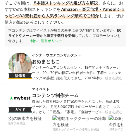
そこで今回は、
5本指ストッキングの選び方を解説
。さらに、お
すすめの5本指ストッキングを
Amazon・楽天市場・Yahoo!ショ
ッピングの売れ筋から人気ランキング形式でご紹介
します。ぜひ
購入の際の参考にしてください。
本コンテンツはマイベストが独自の基準に基づき制作していますが、
EC
サイトやメーカー等から送客手数料を受領
しており、プロモーションを
含みます。
制作・運営ポリシー
インナーウエアコンサルタント
おぬまともこ
インナーウエアコンサルタント。18年間大手下着メーカ
ーで、20～70代の幅広い年代層の女性に下着のフィッテ
監修者
ィングや基礎知識を伝えてきた。2007年株式会社レイク
…続きを読む
レットを設立。新聞、雑誌を通じて下着のアドバイスを
発信し、NHK「あさイチ」やラジオ、テレビショッピン
マイベスト
グ番組にも出演するなど活躍中。 年齢とともに変化する
コンテンツ制作チーム
女性の体型や体質を正しいインナーの選び方・着用法で
徹底した自社検証と専門家の声をもとにした、商品比較
「美しく・健康に・若々しく」サポートし、ラクに健康
サービス。 月間3,000万以上のユーザーに向けて「コス
ガイド
的におしゃれを楽しめるインナー活用術を提案してい
メ」から「日用品」「家電」「金融サービス」まで、ベ
…続きを読む
る。著書には「40代からの健康になる下着活用術」（旬
ストな商品を選んでもらうために、毎日コンテンツを制
報社）「10歳若返るインナーの魔法！」（さくら舎）
作中。
剤の吸水力を検証
おぬまともこのプロフィール
コンテンツ制作チームのプロフィール
電動ネッククーラーの冷却力を検証
USBタイプCケー