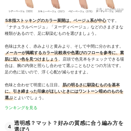
出典：
amazon.co.jp
5本指ストッキングのカラー展開は、ベージュ系が中心
です。
「ナチュラルベージュ」「ヌーディベージュ」などのさまざまな
種類があるので、足に馴染むものを選びましょう。
色味は大きく、赤みよりと黄みより、そして中間に分かれます。
メーカーが掲載するカラー比較表や色選びのフローを参考に、素
肌に近い色を見つけましょう
。店頭で色見本をチェックできる場
合は、腕の内側と照らし合わせて選ぶこともひとつの方法です。
足の色に近いので、浮く心配が減らせますよ。
色味と合わせて明度にも注目。
肌の明るさに馴染むものを基本
に、引き締まった印象がほしいときにはワントーン暗めのものを
選ぶ
とよいでしょう。
ランキングを見る
透明感？マット？好みの質感に合う編み方を
4
選ぼう