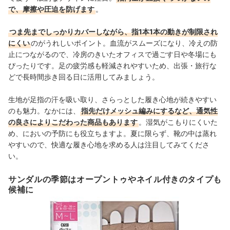
で、摩擦や圧迫を防げます
。
つま先までしっかりカバーしながら、指1本1本の動きが制限され
にくい
のがうれしいポイント。血流がスムーズになり、冷えの防
止につながるので、冷房のきいたオフィスで過ごす日や冬場にも
ぴったりです。足の疲労感も軽減されやすいため、出張・旅行な
どで長時間歩き回る日に活用してみましょう。
生地が足指の汗を吸い取り、さらっとした履き心地が続きやすい
のも魅力。なかには、
指先だけメッシュ編みにするなど、通気性
の良さによりこだわった商品も
あります
。
湿気がこもりにくいた
め、においの予防にも役立ちますよ。
夏に限らず、靴の中は蒸れ
やすいので、快適な履き心地を求める人は注目してみてくださ
い。
サンダルの季節はオープントゥやネイル付きのタイプも
候補に