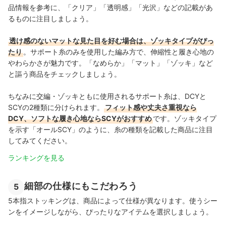
品情報を参考に、「クリア」「透明感」「光沢」などの記載があ
るものに注目しましょう。
透け感のないマットな見た目を好む場合は、ゾッキタイプがぴっ
たり
。サポート糸のみを使用した編み方で、伸縮性と履き心地の
やわらかさが魅力です。「なめらか」「マット」「ゾッキ」など
と謳う商品をチェックしましょう。
ちなみに交編・ゾッキともに使用されるサポート糸は、DCYと
SCYの2種類に分けられます。
フィット感や丈夫さ重視なら
DCY、ソフトな履き心地ならSCYがおすすめ
です。ゾッキタイプ
を示す「オールSCY」のように、糸の種類を記載した商品に注目
してみてください。
ランキングを見る
細部の仕様にもこだわろう
5
5本指ストッキングは、商品によって仕様が異なります。使うシー
ンをイメージしながら、ぴったりなアイテムを選択しましょう。