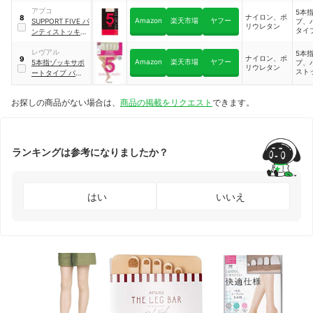
ング
｜
FS7025
アブコ
5本
ナイロン、ポ
8
Amazon
楽天市場
ヤフー
SUPPORT FIVE パ
プ、
リウレタン
タイ
ンティストッキン
グ
レヴアル
5本
ナイロン、ポ
9
Amazon
楽天市場
ヤフー
5本指ゾッキサポ
プ、
リウレタン
スト
ートタイプ パンテ
ィストッキング
お探しの商品がない場合は、
商品の掲載をリクエスト
できます。
ランキングは参考になりましたか？
はい
いいえ