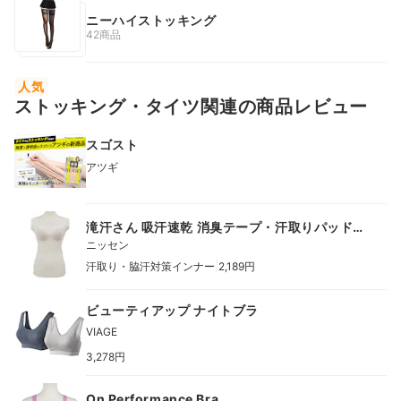
ニーハイストッキング
42商品
人気
ストッキング・タイツ関連の商品レビュー
スゴスト
アツギ
滝汗さん 吸汗速乾 消臭テープ・汗取りパッド付
ブラトップタンクトップ
ニッセン
|
汗取り・脇汗対策インナー
2,189円
ビューティアップ ナイトブラ
VIAGE
3,278円
On Performance Bra