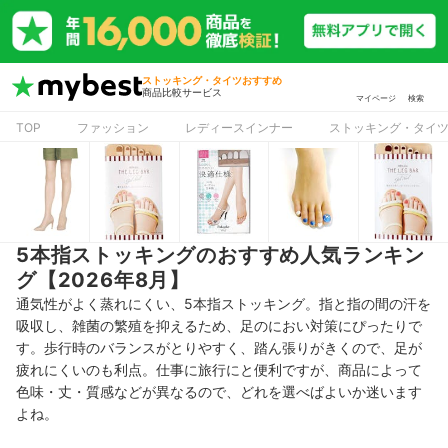
ストッキング・タイツおすすめ
商品比較サービス
マイページ
検索
TOP
ファッション
レディースインナー
ストッキング・タイ
5本指ストッキングのおすすめ人気ランキン
グ【2026年8月】
通気性がよく蒸れにくい、5本指ストッキング。指と指の間の汗を
吸収し、雑菌の繁殖を抑えるため、足のにおい対策にぴったりで
す。
歩行時のバランスがとりやすく、踏ん張りがきくので、足が
疲れにくいのも利点。仕事に旅行にと便利ですが、商品によって
色味・丈・質感などが異なるので、
どれを選べばよいか迷います
よね。