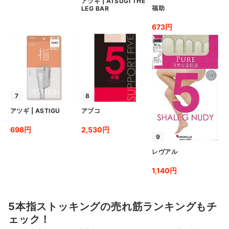
アツギ
|
ATSUGI THE
福助
LEG BAR
673円
7
8
アツギ
|
ASTIGU
アブコ
698円
2,530円
9
レヴアル
1,140円
5本指ストッキングの売れ筋ランキングもチ
ェック！