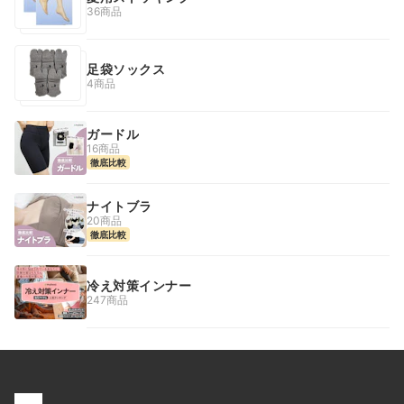
36商品
足袋ソックス
4商品
ガードル
16商品
徹底比較
ナイトブラ
20商品
徹底比較
冷え対策インナー
247商品