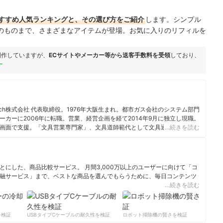
すすめ人気ランキングと、その選び方をご紹介
します。シンプル
のものまで、さまざまなアイテムが登場。お気に入りのリフィルを
制作していますが、
ECサイトやメーカー等から送客手数料を受領
しており、
ー
itch株式会社 代表取締役。1976年大阪生まれ。都市ガス会社のシステム部門
カーに2006年に転職。営業、経営企画を経て2014年9月に独立し現職。
画面で支援。「文具営業専門家」、文具道師範代として文具通販「文具
…続きを読む
文房具王選手権準優勝。YouTube「文具道師範代」チャンネル。MBA(経
にした、商品比較サービス。 月間3,000万以上のユーザーに向けて「コ
融サービス」まで、ベストな商品を選んでもらうために、毎日コンテンツ
…続きを読む
ィール
検証
USBタイプCケーブルの耐久性を検証
ロボット掃除機の賢さを検証
サ