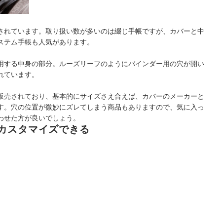
ズゴールド｜7660-100
 週間1｜DR2611
dex｜マネー バイブルサイズ｜448
されています。取り扱い数が多いのは綴じ手帳ですが、カバーと中
 週間5｜DR2615
ステム手帳も人気があります。
ー｜DR2626
ト式｜7505-026
用する中身の部分。ルーズリーフのようにバインダー用の穴が開い
ーフ｜7647-100
れています。
dex｜バイブル ウィークリー レフトタイプ｜011
リーガルパッドリフィル｜LBR171
販売されており、基本的にサイズさえ合えば、カバーのメーカーと
アリー｜0209-026
す。穴の位置が微妙にズレてしまう商品もありますので、気に入っ
ィル｜521-525
わせた方が良いでしょう。
カスタマイズできる
dex｜バイブル ウィークリー バーチカルタイプ｜015
バイブルサイズ リフィル 月間 ウィークリー｜DR2698