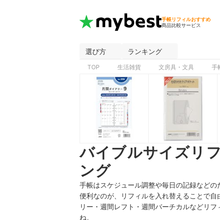
手帳リフィルおすすめ
商品比較サービス
選び方
ランキング
TOP
生活雑貨
文房具・文具
手
バイブルサイズリ
ング
手帳はスケジュール調整や毎日の記録などの
便利なのが、リフィルを入れ替えることで自
リー・週間レフト・週間バーチカルなどリフ
ね。