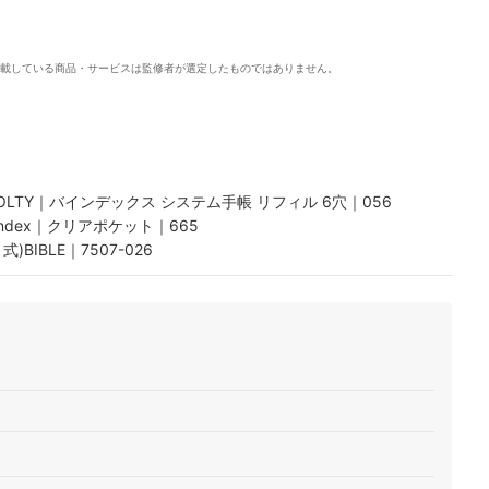
載している商品・サービスは監修者が選定したものではありません。
TY｜バインデックス システム手帳 リフィル 6穴｜056
dex｜クリアポケット｜665
IBLE｜7507-026
6 バイブルサイズ｜HWR26004
まり システム手帳リフィル｜7508-026
ー式 システム手帳リフィル｜7502-026
ィークリー式 システム手帳リフィル｜7509-026
バイブル｜DP177-26
イブル｜7667-100
6 バイブルサイズ 月間3｜DR2620
ルサイズ｜R101
アリー 見開き2週間式｜0219-026