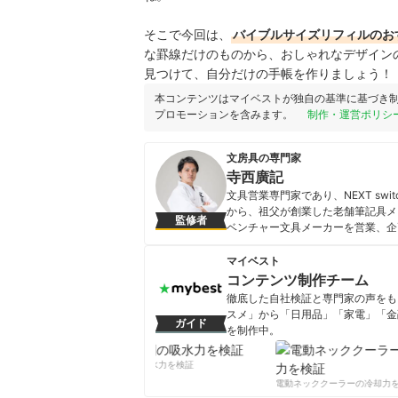
そこで今回は、
バイブルサイズリフィルのお
な罫線だけのものから、おしゃれなデザイン
見つけて、自分だけの手帳を作りましょう！
本コンテンツはマイベストが独自の基準に基づき
プロモーションを含みます。
制作・運営ポリシ
文房具の専門家
寺西廣記
文具営業専門家であり、NEXT sw
から、祖父が創業した老舗筆記具メー
監修者
ベンチャー文具メーカーを営業、企
道」の運営。「TVチャンピオン極」
営学修士)。
マイベスト
寺西廣記のプロフィール
コンテンツ制作チーム
徹底した自社検証と専門家の声をもと
スメ」から「日用品」「家電」「金
ガイド
を制作中。
コンテンツ制作チームのプロフ
柔軟剤の吸水力を検証
電動ネッククーラーの冷却力を