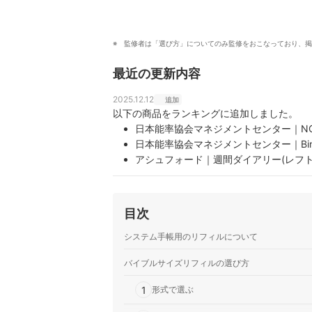
監修者は「選び方」についてのみ監修をおこなっており、掲
最近の更新内容
2025.12.12
追加
以下の商品をランキングに追加しました。
日本能率協会マネジメントセンター｜NOL
日本能率協会マネジメントセンター｜Bin
アシュフォード｜週間ダイアリー(レフト式)B
レイメイ藤井｜decona｜リフィル 202
アシュフォード｜月間ダイアリー 日曜日始
アシュフォード｜月間ダイアリー カレンダ
目次
アシュフォード｜週間ダイアリー タイムウ
マルマン｜データプラン｜リフィル 2026 
システム手帳用のリフィルについて
アシュフォード｜ハードケースリフィル バ
バイブルサイズリフィルの選び方
レイメイ藤井｜ダヴィンチ｜リフィル 202
ライフ｜ノーブル｜リフィル 無地 バイブ
1
形式で選ぶ
アシュフォード｜バイブルサイズ 週間ダイ