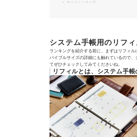
日本能率協会マネジメントセンター｜Bin
2
書き込める量で選ぶ
アシュフォード｜バイブルサイズ 月間ダイ
レイメイ藤井｜Keyword｜バイブルサイズ
3
重さで選ぶ
アシュフォード｜バイブル カラーメモリー
日本能率協会マネジメントセンター｜Bind
バイブルサイズリフィル全50商品おすすめ人気ラ
デザインフィル｜Knox｜リーガルパッドメ
バイブルサイズリフィルの売れ筋ランキングもチ
システム手帳用のリフィ
アシュフォード｜バイブルサイズ 年間スケ
アシュフォード｜バイブルサイズ ファイル
ランキングを紹介する前に、まずはリフィル
レイメイ藤井｜ダヴィンチ｜フリーウィー
バイブルサイズの詳細にも触れているので、
ライツ｜手帳リフィル バイブルサイズ 
てぜひチェックしてみてくださいね。
アシュフォード｜バイブル プロテクター｜0
リフィルとは、システム手帳
ライツ｜WBway 手帳リフィル
レイメイ藤井｜ダヴィンチ｜竹紙 ドット
レイメイ藤井｜ダヴィンチ｜イヤープラン
アシュフォード｜バイブル ファスナーホル
アシュフォード｜バイブルサイズ プロテク
レイメイ藤井｜111徳用リフィル｜DR40
LoveLeaf｜リフィル 2026年 バイブル
アシュフォード｜バイブルサイズ 週間ダイ
レイメイ藤井｜ダヴィンチ｜バイブルサイズ
日本能率協会マネジメントセンター｜Bin