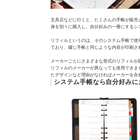
アシュフォード｜メモリーフ 6mm罫 ロー
レイメイ藤井｜ダヴィンチ｜バイブルサイズ
日本能率協会マネジメントセンター｜Bin
文具店などに行くと、たくさんの手帳が販売
レイメイ藤井｜ダヴィンチ｜バイブルサイズ
身を別々に購入し、自分好みの一冊にするシ
レイメイ藤井｜ダヴィンチ｜下敷カレンダ
アシュフォード｜週間ダイアリー セパレイ
リフィルというのは、そのシステム手帳で使
アシュフォード｜バイブルサイズ ドットリ
ており、綴じ手帳と同じような内容が印刷さ
日本能率協会マネジメントセンター｜Bin
伊東屋タイムバリュー｜バイブルサイズ 
メーカーごとにさまざまな形式のリフィルが
アシュフォード｜バイブルサイズ 月間ダイ
リフィルのメーカーが異なっても使用できま
デザインフィル｜Knox｜システム手帳リフ
たデザインなど理由がなければメーカーを合
アシュフォード｜メモリーフ
システム手帳なら自分好みに
日本能率協会マネジメントセンター｜Bin
レイメイ藤井｜Date you dream.｜