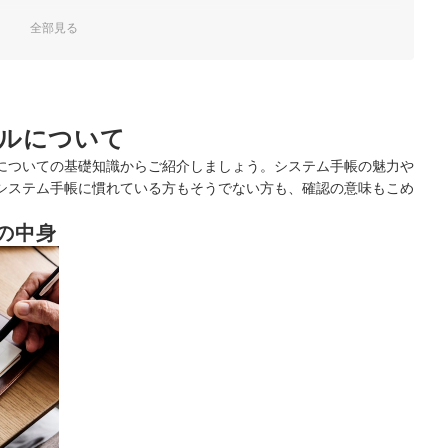
dex｜リフィル 方眼メモ バイブル｜453
アリー カレンダー式｜0215-026
全部見る
 月間4｜WWR2660
フ・エコノミー｜0266-180
ex｜MONTHLY フリーダイアリー｜305
ンキング
モ バイブル｜52176200
ェック！
ルについて
ジュール リフィル｜0211-026
ケース｜0385-100
についての基礎知識からご紹介しましょう。システム手帳の魅力や
クリーブロックスケジュール｜DR1229
システム手帳に慣れている方もそうでない方も、確認の意味もこめ
ドット方眼 4冊セット
345-100
の中身
方眼ノート｜DR4407
ニング｜DR2627
ダー｜0313-100
ター ダブル｜0386-100
11
 マンスリー｜SDBB002
アリー セパレイト式｜0220-026
 月間2｜DR2619
dex｜ケイページ100枚入り｜451