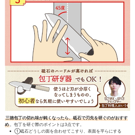
三徳包丁の切れ味が鈍くなったら、砥石で刃先を研ぐのがおすす
め
。包丁を研ぐ際のポイントは3点です。
①砥石どうしの面を合わせてこすり、表面を平らにする