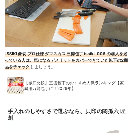
ISSIKI 豪切 プロ仕様 ダマスカス 三徳包丁 issiki-006
の購入を迷
っている人は、気になるデメリットをカバーできていた以下の2商
品をチェック
しましょう。
【徹底比較】三徳包丁のおすすめ人気ランキング【家
庭用万能包丁に！2026年】
手入れのしやすさで選ぶなら、貝印の関孫六 匠
創