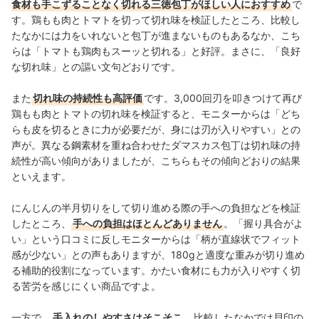
食材も手こずることなく切れる三徳包丁がほしい人におすすめ
で
す。鶏もも肉とトマトを切って切れ味を検証したところ、比較し
たなかには力をいれないと包丁が進まないものもあるなか、こち
らは「トマトも鶏肉もスーッと切れる」と好評。まさに、「良好
な切れ味」との謳い文句どおりです。
また
切れ味の持続性も高評価
です。3,000回刃を叩きつけて再び
鶏もも肉とトマトの切れ味を検証すると、モニターからは「どち
らも皮を切るときに力が必要だが、身には刃が入りやすい」との
声が。異なる鋼素材を重ね合わせたダマスカス包丁は切れ味の持
続性が高い傾向がありましたが、こちらもその傾向どおりの結果
といえます。
にんじんの半月切りをして切り進める際の手への負担などを検証
したところ、
手への負担はほとんどありません
。「握り具合がよ
い」という口コミに反しモニターからは「柄が直線状でフィット
感が少ない」との声もありますが、180gと適度な重みが切り進め
る補助的役割になっています。かたい食材にも力が入りやすく切
る苦労を感じにくい商品ですよ。
一方で、
手入れのしやすさはそこそこ
。比較したなかでは貝印の