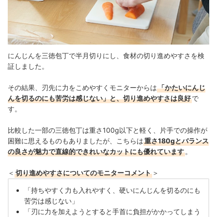
にんじんを三徳包丁で半月切りにし、食材の切り進めやすさを検
証しました。
その結果、刃先に力をこめやすくモニターからは
「かたいにんじ
んを切るのにも苦労は感じない」と、切り進めやすさは良好
で
す。
比較した一部の三徳包丁は重さ100g以下と軽く、片手での操作が
困難に思えるものもありましたが、こちらは
重さ180gとバランス
の良さが魅力で直線的できれいなカットにも優れています
。
＜
切り進めやすさについてのモニターコメント
＞
「持ちやすく力も入れやすく、硬いにんじんを切るのにも
苦労は感じない」
「刃に力を加えようとすると手首に負担がかかってしまう