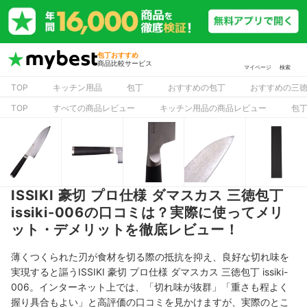
包丁おすすめ
商品比較サービス
マイページ
検索
TOP
キッチン用品
包丁
おすすめの包丁
おすすめの三
TOP
すべての商品レビュー
キッチン用品の商品レビュー
包
ISSIKI 豪切 プロ仕様 ダマスカス 三徳包丁
issiki-006の口コミは？実際に使ってメリ
ット・デメリットを徹底レビュー！
薄くつくられた刃が食材を切る際の抵抗を抑え、良好な切れ味を
実現すると謳うISSIKI 豪切 プロ仕様 ダマスカス 三徳包丁 issiki-
006。インターネット上では、「切れ味が抜群」「
重さも程よく
握り具合もよい
」と高評価の口コミを見かけますが、実際のとこ