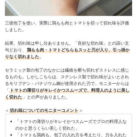
三徳包丁を使い、実際に鶏もも肉とトマトを切って切れ味を評価
しました。
結果、切れ味は申し分ありません。「良好な切れ味」との謳い文
句どおり、
鶏もも肉・トマトどちらもスッと刃が入り、引っ掛か
りなく切れました
。
セラミック製の包丁のなかには繊維を断ち切れずストレスに感じ
るものも。しかしこちらは、ステンレス製で切れ味がよいとされ
るモリブデン・バナジウム鋼が使用された刃で、モニターからは
「
トマトの薄切りがキレイかつスムーズで、料理人のように美し
く切れた
」との声がありました。
＜
切れ味についてのモニターコメント
＞
「トマトの薄切りがキレイかつスムーズでプロの料理人な
のかと思うくらい美しく切れた」
「トマトも鶏肉も、包丁の入れ方を考えたり、力を入れた