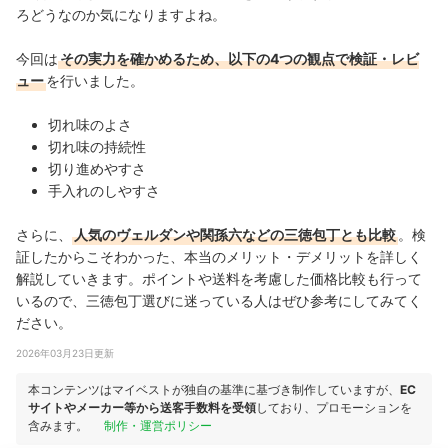
ろどうなのか気になりますよね。
今回は
その実力を確かめるため、以下の4つの観点で検証・レビ
ュー
を行いました。
切れ味のよさ
切れ味の持続性
切り進めやすさ
手入れのしやすさ
さらに、
人気の
ヴェルダンや関孫六
などの三徳包丁とも比較
。検
証したからこそわかった、本当のメリット・デメリットを詳しく
解説していきます。ポイントや送料を考慮した価格比較も行って
いるので、三徳包丁選びに迷っている人はぜひ参考にしてみてく
ださい。
2026年03月23日更新
本コンテンツはマイベストが独自の基準に基づき制作していますが、
EC
サイトやメーカー等から送客手数料を受領
しており、プロモーションを
含みます。
制作・運営ポリシー