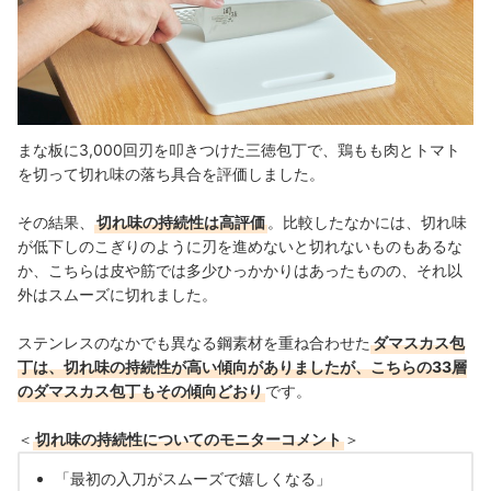
まな板に3,000回刃を叩きつけた三徳包丁で、鶏もも肉とトマト
を切って切れ味の落ち具合を評価しました。
その結果、
切れ味の持続性は高評価
。比較したなかには、切れ味
が低下しのこぎりのように刃を進めないと切れないものもあるな
か、こちらは皮や筋では多少ひっかかりはあったものの、それ以
外はスムーズに切れました。
ステンレスのなかでも異なる鋼素材を重ね合わせた
ダマスカス包
丁は、切れ味の持続性が高い傾向がありましたが、こちらの33層
のダマスカス包丁もその傾向どおり
です。
＜
切れ味の持続性についてのモニターコメント
＞
「最初の入刀がスムーズで嬉しくなる」