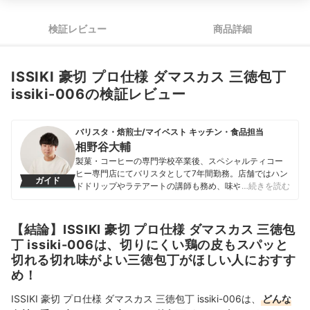
検証レビュー
商品詳細
ISSIKI 豪切 プロ仕様 ダマスカス 三徳包丁
issiki-006の検証レビュー
バリスタ・焙煎士/マイベスト キッチン・食品担当
相野谷大輔
製菓・コーヒーの専門学校卒業後、スペシャルティコー
ヒー専門店にてバリスタとして7年間勤務。店舗ではハン
ガイド
ドドリップやラテアートの講師も務め、味や香りへの繊
…続きを読む
細な感覚を磨く。マイベスト入社後はカフェで勤務して
いたこれまでの経験を活かし、コーヒー器具をはじめ、
調理器具やキッチン雑貨、食品・ドリンク、ギフトアイ
【結論】ISSIKI 豪切 プロ仕様 ダマスカス 三徳包
テムなど、食まわり全般の商材の比較検証を担当。「ユ
丁 issiki-006は、切りにくい鶏の皮もスパッと
ーザーの立場に立って考える」をモットーに、日々の業
切れる切れ味がよい三徳包丁がほしい人におすす
務に取り組んでいる。また、焙煎士・バリスタとして現
め！
在も現場に立ち、実体験に基づいたリアルなレビューを
届けている。
ISSIKI 豪切 プロ仕様 ダマスカス 三徳包丁 issiki-006は、
相野谷大輔のプロフィール
どんな