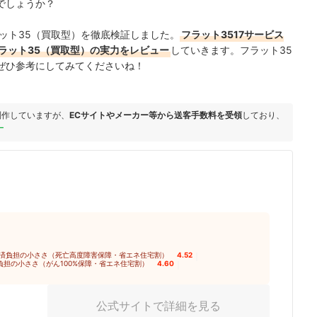
でしょうか？
ット35（買取型）を徹底検証しました。
フラット3517サービス
ラット35（買取型）の実力をレビュー
していきます。フラット35
ぜひ参考にしてみてくださいね！
制作していますが、
ECサイトやメーカー等から送客手数料を受領
しており、
ー
済負担の小ささ（死亡高度障害保障・省エネ住宅割）
4.52
｜
負担の小ささ（がん100%保障・省エネ住宅割）
4.60
｜
公式サイトで詳細を見る