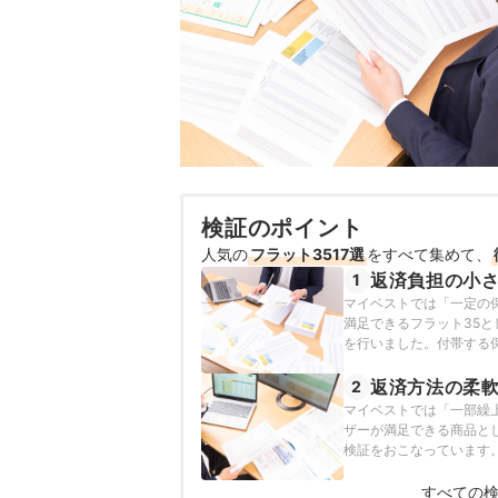
検証のポイント
人気の
フラット3517選
をすべて集めて、
返済負担の小
1
マイベストでは「一定の
満足できるフラット35
を行いました。付帯する
っています。死亡高度障害
エネ住宅割なお、デフォ
返済方法の柔
2
けた総返済額をもとに作成
マイベストでは「一部繰
す。
ザーが満足できる商品とし
検証をおこなっています
すべての