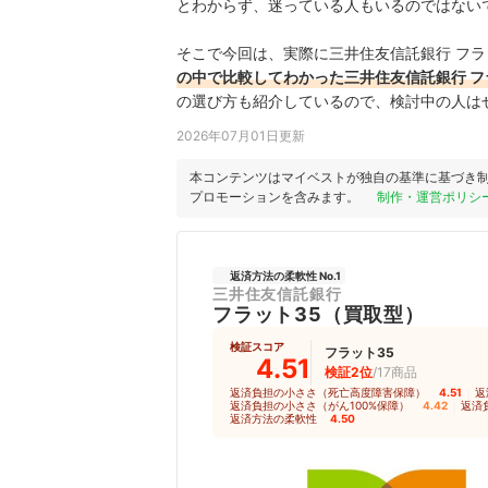
とわからず、迷っている人もいるのではない
そこで今回は、実際に三井住友信託銀行 フラ
の中で比較してわかった三井住友信託銀行 フ
の選び方も紹介しているので、検討中の人は
2026年07月01日更新
本コンテンツはマイベストが独自の基準に基づき
プロモーションを含みます。
制作・運営ポリシ
返済方法の柔軟性 No.1
三井住友信託銀行
フラット35（買取型）
検証スコア
フラット35
4.51
検証2位
/17商品
返済負担の小ささ（死亡高度障害保障）
4.51
｜
返
返済負担の小ささ（がん100%保障）
4.42
｜
返済
返済方法の柔軟性
4.50