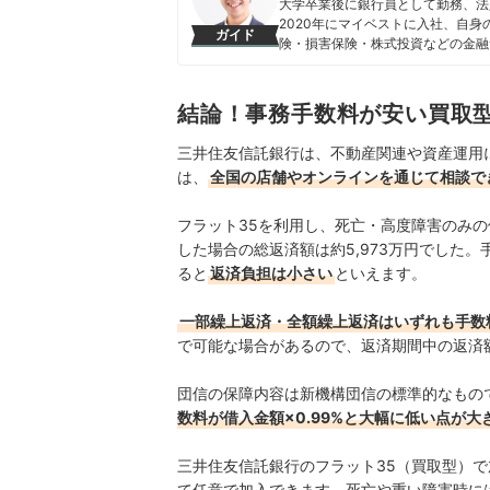
大学卒業後に銀行員として勤務、法
2020年にマイベストに入社、自
ガイド
険・損害保険・株式投資などの金融
る。 また、Yahoo!ファイナン
大島凱斗のプロフィール
結論！事務手数料が安い買取
三井住友信託銀行は、不動産関連や資産運用
は、
全国の店舗やオンラインを通じて相談で
フラット35を利用し、死亡・高度障害のみの保
した場合の総返済額は約5,973万円でした。
ると
返済負担は小さい
といえます。
一部繰上返済・全額繰上返済はいずれも手数
で可能な場合があるので、返済期間中の返済
団信の保障内容は新機構団信の標準的なもので
数料が借入金額×0.99%と大幅に低い点が大
三井住友信託銀行のフラット35（買取型）
て任意で加入できます。死亡や重い障害時には