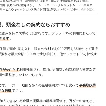
人顧客の経営支援・融資商品の提案や、個人向け資産運用相談を担当。
身の銀行員時代の経験を活かし、カードローン・クレジットカード・生命保
サービスやキャッシュレス決済を専門に解説コンテンツの制作を統括す
…続きを読む
スで借入や投資への疑問や基礎知識に関する連載も担当している。
型。頭金なしの契約ならおすすめ
に強みを持つ大手の信託銀行です。フラット35の利用にあたって
きます
。
障で頭金1割を入れ、現在の金利で4,000万円を35年かけて返済
手数料が融資金額×0.99%で比較的低く、他のフラット35と比較す
料がかからず
利用可能です。毎月の返済額の減額相談も審査次第
額の調整はしやすいでしょう。
す。一方、一般的な多くの金融機関の2.2%と比べて
事務取扱手
きな特徴
ですよ。
で加入できる住宅金融支援機構の新機構団信は、万が一の備えとし
ローン残高がゼロになり、さらに0.24％の金利上乗せで、がん