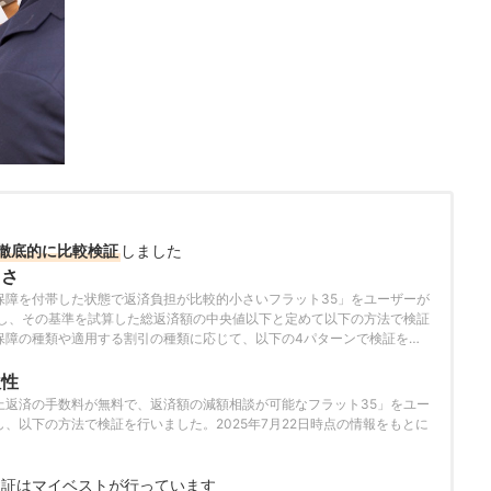
徹底的に比較検証
しました
ささ
保障を付帯した状態で返済負担が比較的小さいフラット35」をユーザーが
とし、その基準を試算した総返済額の中央値以下と定めて以下の方法で検証
保障の種類や適用する割引の種類に応じて、以下の4パターンで検証を行
保障死亡高度障害保障・省エネ住宅割がん100%保障がん100%保障・省
ルトで表示される「おすすめ順」のランキングは、死亡高度障害保障をつ
軟性
しています。2026年8月3日時点の情報をもとに検証をおこなっていま
上返済の手数料が無料で、返済額の減額相談が可能なフラット35」をユー
、以下の方法で検証を行いました。2025年7月22日時点の情報をもとに
。
検証は
マイベストが行っています