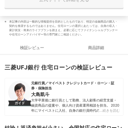
本記事の内容は一般的な情報提供を目的としたものであり、特定の金融商品の購入・
契約を推奨するものではありません。住宅ローンの選択にあたっては、自身の収入・
家計状況・将来のライフプランを踏まえ、必要に応じてファイナンシャルプランナー
や住宅ローンアドバイザー等の専門家にご相談ください。
検証レビュー
商品詳細
三菱UFJ銀行 住宅ローンの検証レビュー
元銀行員／マイベスト クレジットカード・ローン・証
券・保険担当
大島凱斗
大学卒業後に銀行員として勤務、法人顧客の経営支援・
ガイド
融資商品の提案や、個人向け資産運用相談を担当。 2020
年にマイベストに入社、自身の銀行員時代の経験を活か
…続きを読む
し、カードローン・クレジットカード・生命保険・損害
保険・株式投資などの金融サービスやキャッシュレス決
済を専門に解説コンテンツの制作を統括する。 また、
結論！返済負担が小さい。全国対応の住宅ローン