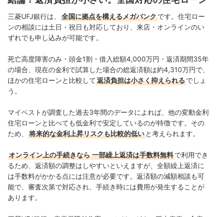
Yahoo!ファイナンスで借入や投資への疑問や基礎知識に
関する連載も担当している。
三菱UFJ銀行は、
全国に拠点を構えるメガバンク
です。住宅ロー
大島凱斗のプロフィール
ンの相談には土日・祝日も対応しており、来店・オンラインのい
ずれでも申し込みが可能です。
死亡高度障害のみ・頭金1割・借入総額4,000万円・返済期間35年
の場合、現在の金利で試算した場合の総返済額は約4,310万円で、
ほかの住宅ローンと比較して
返済負担は小さく抑えられる
でしょ
う。
マイベストが調査した過去3年間のデータによれば、他の変動金利
住宅ローンと比べても低金利で安定しているのが特徴です。その
ため、
将来的な金利上昇リスクも比較的低い
と考えられます。
オンライン上の手続きなら
一部繰上返済は手数料無料
で利用でき
るため、返済額の調整はしやすいといえますが、全額繰上返済に
は手数料がかかる点には注意が必要です。返済額の減額相談も可
能で、審査次第で対応され、手続き時には費用が発生することが
あります。