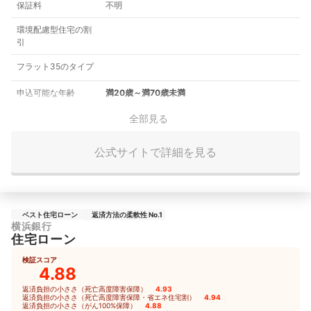
保証料
不明
環境配慮型住宅の割
引
フラット35のタイプ
申込可能な年齢
満20歳～満70歳未満
全部見る
公式サイトで詳細を見る
ベスト住宅ローン
返済方法の柔軟性 No.1
横浜銀行
住宅ローン
検証スコア
4.88
返済負担の小ささ（死亡高度障害保障）
4.93
｜
返済負担の小ささ（死亡高度障害保障・省エネ住宅割）
4.94
｜
返済負担の小ささ（がん100%保障）
4.88
｜