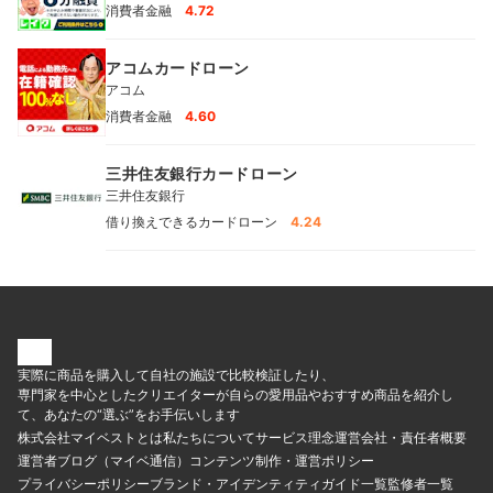
消費者金融
4.72
アコムカードローン
アコム
消費者金融
4.60
三井住友銀行カードローン
三井住友銀行
借り換えできるカードローン
4.24
実際に商品を購入して自社の施設で比較検証したり、
専門家を中心としたクリエイターが自らの愛用品やおすすめ商品を紹介し
て、あなたの“選ぶ”をお手伝いします
株式会社マイベストとは
私たちについて
サービス理念
運営会社・責任者概要
運営者ブログ（マイベ通信）
コンテンツ制作・運営ポリシー
プライバシーポリシー
ブランド・アイデンティティ
ガイド一覧
監修者一覧