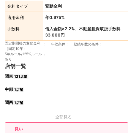
金利タイプ
変動金利
適用金利
年0.975%
手数料
借入金額×2.2%、不動産担保取扱手数料
33,000円
固定期間後の変動金利
年収条件
勤続年数の条件
（固定10年）
5年ルール/125%ルール
あり
店舗一覧
関東
121店舗
中部
1店舗
関西
1店舗
全部見る
良い