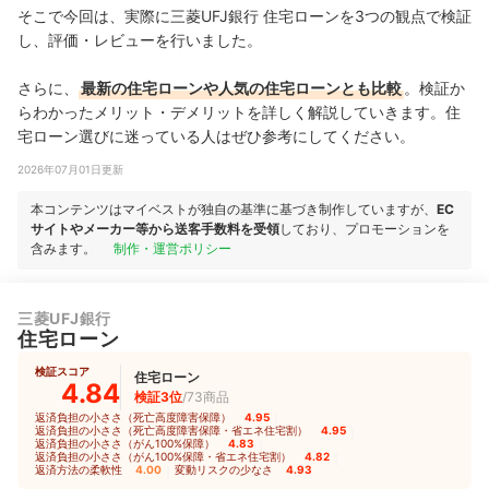
そこで今回は、実際に三菱UFJ銀行 住宅ローンを3つの観点で検証
し、評価・レビューを行いました。
さらに、
最新の住宅ローンや人気の住宅ローンとも比較
。検証か
らわかったメリット・デメリットを詳しく解説していきます。住
宅ローン選びに迷っている人はぜひ参考にしてください。
2026年07月01日更新
本コンテンツはマイベストが独自の基準に基づき制作していますが、
EC
サイトやメーカー等から送客手数料を受領
しており、プロモーションを
含みます。
制作・運営ポリシー
三菱UFJ銀行
住宅ローン
検証スコア
住宅ローン
4.84
検証3位
/73商品
返済負担の小ささ（死亡高度障害保障）
4.95
｜
返済負担の小ささ（死亡高度障害保障・省エネ住宅割）
4.95
｜
返済負担の小ささ（がん100%保障）
4.83
｜
返済負担の小ささ（がん100%保障・省エネ住宅割）
4.82
｜
返済方法の柔軟性
4.00
｜
変動リスクの少なさ
4.93