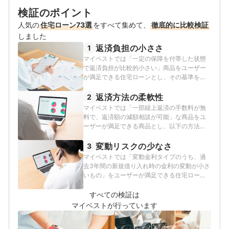
検証のポイント
人気の
住宅ローン73選
をすべて集めて、
徹底的に比較検証
しました
返済負担の小ささ
1
マイベストでは「一定の保障を付帯した状態
で返済負担が比較的小さい」商品をユーザー
が満足できる住宅ローンとし、その基準を試
算した総返済額の中央値以下と定めて以下の
方法で検証を行いました。付帯する保障の種
返済方法の柔軟性
2
類や適用する割引の種類に応じて、以下の4パ
マイベストでは「一部繰上返済の手数料が無
ターンで検証を行っています。死亡高度障害
料で、返済額の減額相談が可能」な商品をユ
保障死亡高度障害保障・省エネ住宅割がん
ーザーが満足できる商品とし、以下の方法で
100%保障がん100%保障・省エネ住宅割な
検証を行いました。2025年7月22日時点の情
お、デフォルトで表示される「おすすめ順」
報をもとに検証を行なっています。
変動リスクの少なさ
3
のランキングは、死亡高度障害保障をつけた
マイベストでは「変動金利タイプのうち、過
総返済額をもとに作成しています。2026年8
去3年間の新規借り入れ時の金利の変動が小さ
月3日時点の情報をもとに検証を行なっていま
いもの」をユーザーが満足できる住宅ローン
す。
とし、その基準を過去3年間の金利の平均・標
準偏差・上昇幅の中央値以下と定めて以下の
すべての検証は
方法で検証を行いました。なお、この項目は
マイベストが行っています
ランキングの総合評価には含まれておりませ
ん。2026年8月3日時点の情報をもとに検証を