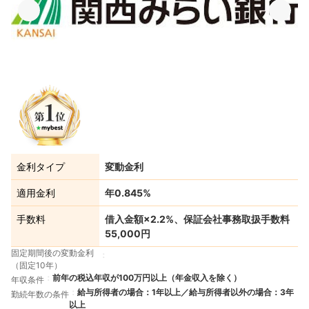
金利タイプ
変動金利
適用金利
年0.845%
手数料
借入金額×2.2%、保証会社事務取扱手数料
55,000円
固定期間後の変動金利
（固定10年）
前年の税込年収が100万円以上（年金収入を除く）
年収条件
給与所得者の場合：1年以上／給与所得者以外の場合：3年
勤続年数の条件
以上