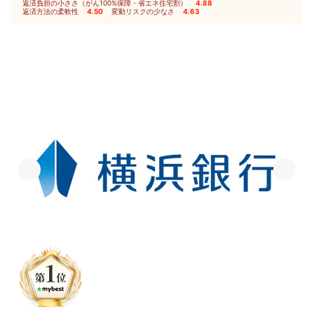
返済負担の小ささ（がん100%保障・省エネ住宅割）
4.88
｜
返済方法の柔軟性
4.50
｜
変動リスクの少なさ
4.63