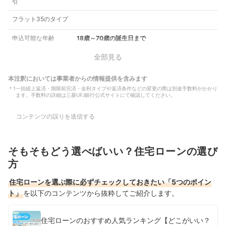
引
フラット35のタイプ
申込可能な年齢
18歳～70歳の誕生日まで
全部見る
本注釈においては事業者からの情報提供を含みます
＊
1
一括繰上返済・期限前完済・金利タイプや返済条件などの変更の際は別途手数料がかかり
ます。手数料の詳細は三菱UFJ銀行公式サイトにて確認してください。
コンテンツの誤りを送信する
そもそもどう選べばいい？住宅ローンの選び
方
住宅ローンを選ぶ際に必ずチェックしておきたい「5つのポイン
ト」
を以下のコンテンツから抜粋してご紹介します。
住宅ローンのおすすめ人気ランキング【どこがいい？