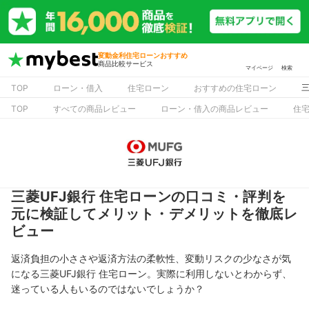
変動金利住宅ローンおすすめ
商品比較サービス
マイページ
検索
TOP
ローン・借入
住宅ローン
おすすめの住宅ローン
TOP
すべての商品レビュー
ローン・借入の商品レビュー
住
三菱UFJ銀行 住宅ローンの口コミ・評判を
元に検証してメリット・デメリットを徹底レ
ビュー
返済負担の小ささや返済方法の柔軟性、変動リスクの少なさが気
になる三菱UFJ銀行 住宅ローン。実際に利用しないとわからず、
迷っている人もいるのではないでしょうか？