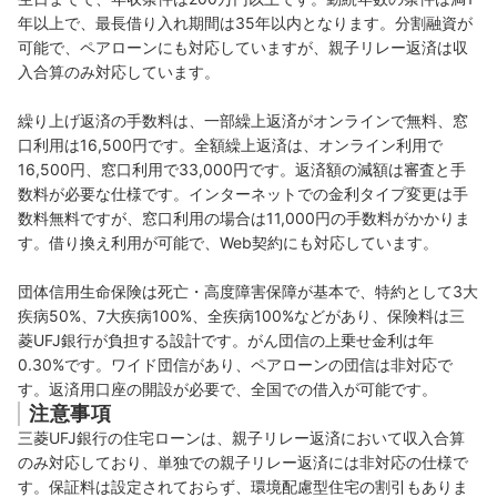
年以上で、最長借り入れ期間は35年以内となります。分割融資が
可能で、ペアローンにも対応していますが、親子リレー返済は収
入合算のみ対応しています。
繰り上げ返済の手数料は、一部繰上返済がオンラインで無料、窓
口利用は16,500円です。全額繰上返済は、オンライン利用で
16,500円、窓口利用で33,000円です。返済額の減額は審査と手
数料が必要な仕様です。インターネットでの金利タイプ変更は手
数料無料ですが、窓口利用の場合は11,000円の手数料がかかりま
す。借り換え利用が可能で、Web契約にも対応しています。
団体信用生命保険は死亡・高度障害保障が基本で、特約として3大
疾病50%、7大疾病100%、全疾病100%などがあり、保険料は三
菱UFJ銀行が負担する設計です。がん団信の上乗せ金利は年
0.30%です。ワイド団信があり、ペアローンの団信は非対応で
す。返済用口座の開設が必要で、全国での借入が可能です。
注意事項
三菱UFJ銀行の住宅ローンは、親子リレー返済において収入合算
のみ対応しており、単独での親子リレー返済には非対応の仕様で
す。保証料は設定されておらず、環境配慮型住宅の割引もありま