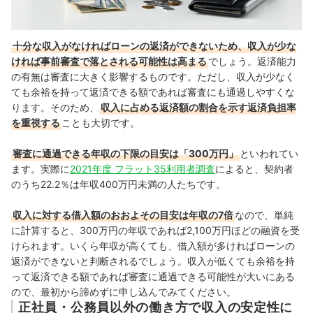
十分な収入がなければローンの返済ができないため、収入が少な
ければ事前審査で落とされる可能性は高まる
でしょう。返済能力
の有無は審査に大きく影響するものです。
ただし、収入が少なく
ても余裕を持って返済できる額であれば審査にも通過しやすくな
ります。そのため、
収入に占める返済額の割合を示す返済負担率
を重視する
ことも大切です。
審査に通過できる年収の下限の目安は「300万円」
といわれてい
ます。実際に
2021年度 フラット35利用者調査
によると、契約者
のうち22.2％は年収400万円未満の人たちです。
収入に対する借入額のおおよその目安は年収の7倍
なので、単純
に計算すると、300万円の年収であれば2,100万円ほどの融資を受
けられます。いくら年収が高くても、借入額が多ければローンの
返済ができないと判断されるでしょう。収入が低くても余裕を持
って返済できる額であれば審査に通過できる可能性が大いにある
ので、最初から諦めずに申し込んでみてください。
正社員・公務員以外の働き方で収入の安定性に