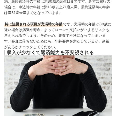
満、
最終返済時の年齢は満80歳の誕生日までです。
みずほ銀行の
場合は、
申込時の年齢は満18歳以上71歳未満、
最終返済時の年齢
は満81歳未満までとなっています。
特に注視される項目が完済時の年齢
です。完済時の年齢が80歳に
近い場合は病気や寿命によってローンの支払いが止まるリスクも
考えられるでしょう。そのため、審査で不利になってしまいま
す。審査に落ちないためにも、年齢要件を満たしているか、余裕
があるかチェックしてください。
収入が少なくて返済能力を不安視される