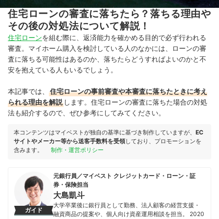
住宅ローンの審査に落ちたら？落ちる理由や
その後の対処法について解説！
住宅ローン
を組む際に、返済能力を確かめる目的で必ず行われる
審査。マイホーム購入を検討している人のなかには、ローンの審
査に落ちる可能性はあるのか、落ちたらどうすればよいのかと不
安を抱えている人もいるでしょう。
本記事では、
住宅ローンの事前審査や本審査に落ちたときに考え
られる理由を解説
します。住宅ローンの審査に落ちた場合の対処
法も紹介するので、ぜひ参考にしてみてください。
本コンテンツはマイベストが独自の基準に基づき制作していますが、
EC
サイトやメーカー等から送客手数料を受領
しており、プロモーションを
含みます。
制作・運営ポリシー
元銀行員／マイベスト クレジットカード・ローン・証
券・保険担当
大島凱斗
大学卒業後に銀行員として勤務、法人顧客の経営支援・
ガイド
融資商品の提案や、個人向け資産運用相談を担当。 2020