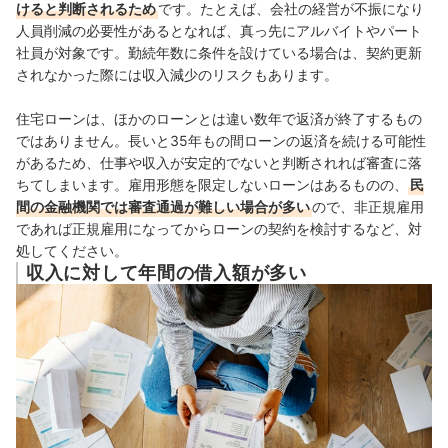
けると判断されるため
です
。たとえば、会社の経営が不振になり
人員削減の必要性があるとなれば、真っ先にアルバイトやパート
社員が対象です。勤続年数に条件を設けている場合は、契約更新
されなかった際には収入減少のリスクもあります。
住宅ローンは、ほかのローンとは違い数年で返済が終了するもの
ではありません。長いと35年もの間ローンの返済を続ける可能性
があるため、仕事や収入が安定的でないと判断されれば審査に落
ちてしまいます。雇用形態を限定しないローンはあるものの、
民
間の金融機関では審査通過が難しい場合が多い
ので、非正規雇用
であれば正規雇用になってからローンの契約を検討するなど、対
処してください。
収入に対して年間の借入額が多い