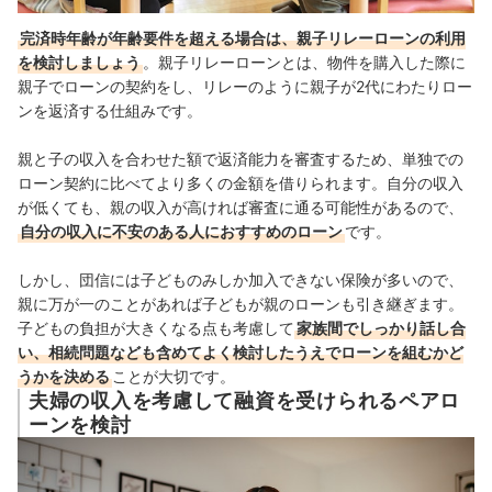
完済時年齢が年齢要件を超える場合は、親子リレーローンの利用
を検討しましょう
。親子リレーローンとは、物件を購入した際に
親子でローンの契約をし、リレーのように親子が2代にわたりロー
ンを返済する仕組みです。
親と子の収入を合わせた額で返済能力を審査するため、単独での
ローン契約に比べてより多くの金額を借りられます。自分の収入
が低くても、親の収入が高ければ審査に通る可能性があるので、
自分の収入に不安のある人におすすめのローン
です。
しかし、団信には子どものみしか加入できない保険が多いので、
親に万が一のことがあれば子どもが親のローンも引き継ぎます。
子どもの負担が大きくなる点も考慮して
家族間でしっかり話し合
い、相続問題なども含めてよく検討したうえでローンを組むかど
うかを決める
ことが大切です。
夫婦の収入を考慮して融資を受けられるペアロ
ーンを検討