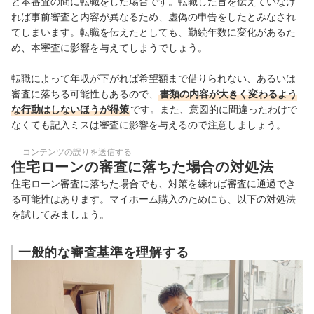
と本審査の間に転職をした場合です。転職した旨を伝えていなけ
れば事前審査と内容が異なるため、虚偽の申告をしたとみなされ
てしまいます。転職を伝えたとしても、勤続年数に変化があるた
め、本審査に影響を与えてしまうでしょう。
転職によって年収が下がれば希望額まで借りられない、あるいは
審査に落ちる可能性もあるので、
書類の内容が大きく変わるよう
な行動はしないほうが得策
です。また、
意図的に間違ったわけで
なくても
記入ミスは審査に影響を与える
ので注意しましょう。
コンテンツの誤りを送信する
住宅ローンの審査に落ちた場合の対処法
住宅ローン審査に落ちた場合でも、対策を練れば審査に通過でき
る可能性はあります。マイホーム購入のためにも、以下の対処法
を試してみましょう。
一般的な審査基準を理解する