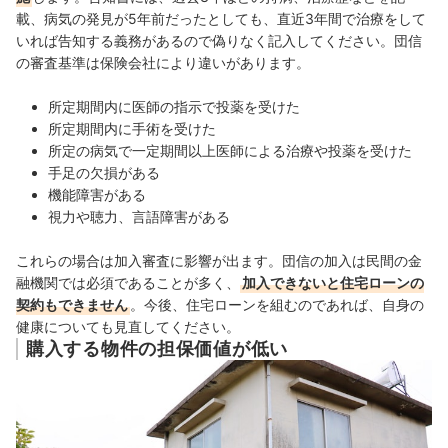
載、病気の発見が5年前だったとしても、直近3年間で治療をして
いれば告知する義務があるので偽りなく記入してください。団信
の審査基準は保険会社により違いがあります。
所定期間内に医師の指示で投薬を受けた
所定期間内に手術を受けた
所定の病気で一定期間以上医師による治療や投薬を受けた
手足の欠損がある
機能障害がある
視力や聴力、言語障害がある
これらの場合は加入審査に影響が出ます。団信の加入は民間の金
融機関では必須であることが多く、
加入できないと住宅ローンの
契約もできません
。今後、住宅ローンを組むのであれば、自身の
健康についても見直してください。
購入する物件の担保価値が低い