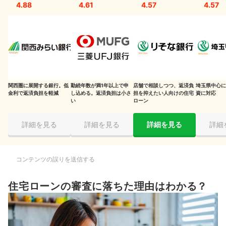
健康状態に問題があって団信に加入できない
4.88
4.61
4.57
4.57
購入する物件の担保価値が低い
事前審査と本審査で提出書類の内容に違いがある
住宅ローンの審査に落ちた場合の対処法
一般的な審査基準を理解する
関西圏に展開する銀行。低
勤続年数が満1年以上で申
店舗で相談しつつ、返済負
埼玉県中心に
金利で返済負担を軽減
し込める。返済負担は小さ
担を抑えたい人向けの住宅
資に対応
申し込む金融機関やローンを変更
い
ローン
頭金を準備して返済比率を下げる
詳細を見る
詳細を見る
詳細を見る
詳細
価格の安い物件に変更して借入額を少なくする
親子リレーローンを利用して年齢要件を回避
コンテンツの誤りを送信する
夫婦の収入を考慮して融資を受けられるペアローンを検討
住宅ローンの審査に落ちた理由はわかる？
健康状態に不安がある人も加入しやすいワイド団信を考慮
信用情報が回復してから審査に申し込む