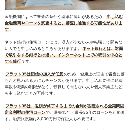
金融機関によって審査の条件や基準に違いがあるため、
申し込む
金融機関やローンを変更すると、審査に通過する可能性がありま
す
。
ネット銀行の住宅ローンには、収入が少ない人や転職して間もな
い人でも申し込めるところがありますよ。
ネット銀行とは、対面
で取引をする銀行とは違い、インターネット上での取引を中心と
する銀行
です。
フラット35は団信の加入が任意
のため、健康上の理由で審査に落
ちたと思われる人にもチャンスがあります。申し込み要件に勤続
年数や職業の制限がなく、転職して間もない人や個人事業主など
も申し込むことが可能です。
フラット35は、返済が終了するまでの金利が固定される全期間固
定金利型の住宅ローン
で、最短15年・最長35年のローンを組めま
す。融資限度額は8,000万円で保証人も不要です。