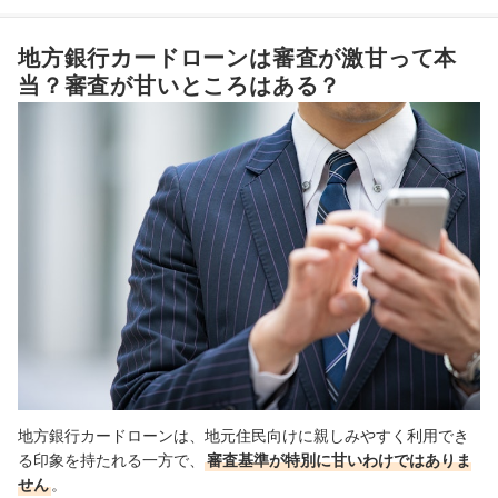
口座開設不要またはすでに口座を持っている地方銀行なら、手
3
地方銀行カードローンは審査が激甘って本
続きがスムーズ
当？審査が甘いところはある？
周囲に借入を知られたくない人は、バレ対策がそろう地方銀行
4
カードローンを選ぼう
地方銀行カードローン全22選おすすめ人気ランキング
地方銀行カードローンのメリット・デメリットは？
地方銀行カードローンの申込・融資の流れは？
地方銀行カードローンは総量規制の対象になる？
地方銀行カードローンは、地元住民向けに親しみやすく利用でき
る印象を持たれる一方で、
審査基準が特別に甘いわけではありま
せん
。