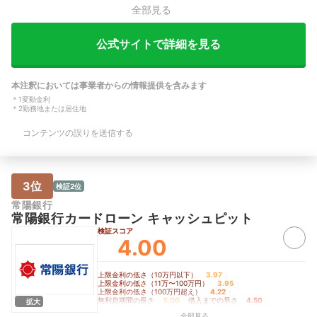
全部見る
公式サイトで詳細を見る
本注釈においては事業者からの情報提供を含みます
＊
1
変動金利
＊
2
勤務地または居住地
コンテンツの誤りを送信する
3位
検証2位
常陽銀行
常陽銀行カードローン キャッシュピット
検証スコア
4.00
上限金利の低さ（10万円以下）
3.97
｜
上限金利の低さ（11万〜100万円）
3.95
｜
上限金利の低さ（100万円超え）
4.22
｜
無利息期間の長さ
3.00
｜
借入までの早さ
4.50
｜
拡大
バレにくさ
4.40
全部見る