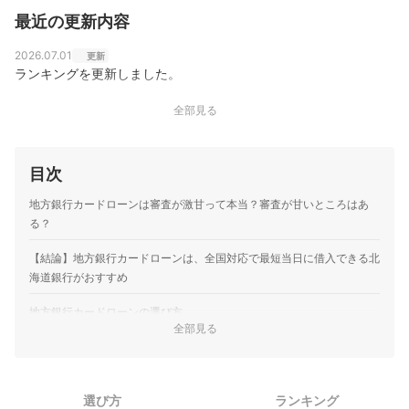
最近の更新内容
2026.07.01
更新
ランキングを更新しました。
全部見る
目次
地方銀行カードローンは審査が激甘って本当？審査が甘いところはあ
る？
【結論】地方銀行カードローンは、全国対応で最短当日に借入できる北
海道銀行がおすすめ
地方銀行カードローンの選び方
全部見る
自分が住んでいる地域で申し込める地方銀行カードローンを選
1
ぼう
上限金利が低くて返済負担が軽い地方銀行カードローンがおす
選び方
ランキング
2
すめ