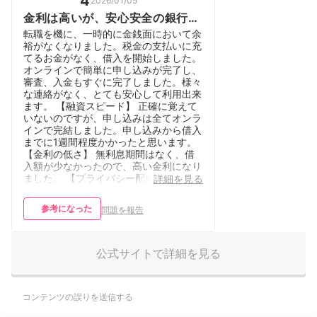
4
2026/01/05
金利は高いが、安心安全の銀行ロ
ーンです。
転職を機に、一時的に金銭面において余
裕がなくなりました。税金の支払いに充
てるお金がなく、借入を開始しました。
オンラインで簡単に申し込みが完了し、
審査、入金もすぐに完了しました。様々
な連絡がなく、とても安心して利用出来
ます。 【融資スピード】 正確に覚えて
いないのですが、申し込みは全てオンラ
インで完結しました。申し込みから借入
までに1週間程度かかったと思います。
【金利の低さ】 無利息期間はなく、借
入額が少なかったので、高い金利になり
ました。 【プライバシー配慮】 在籍確
詳細を見る
認の連絡はありません。また、郵送物は
借入開始時にカードが届いた位です。
参考になった
問題を報告
【借入・返済の利便性】 カードがあれ
ば、どのATMからでも利用出来ます。追
加の借入、返済どちらも可能です。
【基本情報】 年収：300万円〜399万円
公式サイトで詳細を見る
職業：正社員 借入用途：生活費 融資ま
でにかかった時間：4日以上 借入限度
額：31万円〜50万円 借入社数：1社目
コンテンツの誤りを送信する