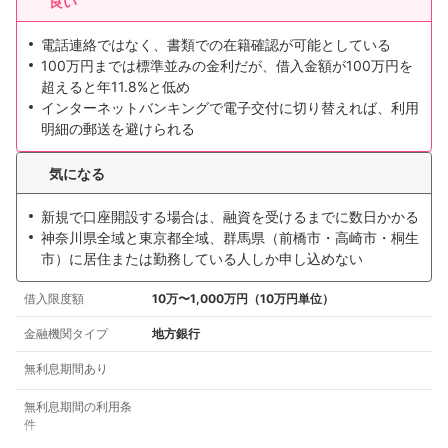
良い
電話連絡ではなく、書類での在籍確認が可能としている
100万円までは標準並みの金利だが、借入金額が100万円を
超えると年11.8%と低め
インターネットバンキングで電子交付に切り替えれば、利用
明細の郵送を避けられる
気になる
新規で口座開設する場合は、融資を受けるまでに数日かかる
神奈川県全域と東京都全域、群馬県（前橋市・高崎市・桐生
市）に居住または勤務している人しか申し込めない
借入限度額
10万〜1,000万円（10万円単位）
金融機関タイプ
地方銀行
無利息期間あり
無利息期間の利用条
件