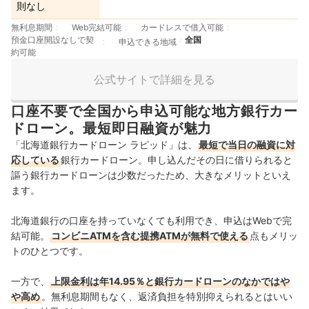
則なし
無利息期間
Web完結可能
カードレスで借入可能
預金口座開設なしで契
全国
申込できる地域
約可能
公式サイトで詳細を見る
口座不要で全国から申込可能な地方銀行カー
ドローン。最短即日融資が魅力
「北海道銀行カードローン ラピッド」は、
最短で当日の融資に対
応している
銀行カードローン。申し込んだその日に借りられると
謳う銀行カードローンは少数だったため、大きなメリットといえ
ます。
北海道銀行の口座を持っていなくても利用でき、申込はWebで完
結可能。
コンビニATMを含む提携ATMが無料で使える
点もメリッ
トのひとつです。
一方で、
上限金利は年14.95％と銀行カードローンのなかではや
や高め
。無利息期間もなく、返済負担を特別抑えられるとはいい