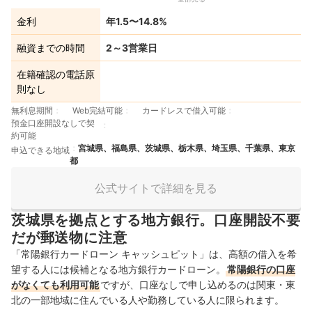
金利
年1.5〜14.8%
融資までの時間
2～3営業日
在籍確認の電話原
則なし
無利息期間
Web完結可能
カードレスで借入可能
預金口座開設なしで契
約可能
宮城県、福島県、茨城県、栃木県、埼玉県、千葉県、東京
申込できる地域
都
公式サイトで詳細を見る
茨城県を拠点とする地方銀行。口座開設不要
だが郵送物に注意
「常陽銀行カードローン キャッシュピット」は、高額の借入を希
望する人には候補となる地方銀行カードローン。
常陽銀行の口座
がなくても利用可能
ですが、口座なしで申し込めるのは関東・東
北の一部地域に住んでいる人や勤務している人に限られます。