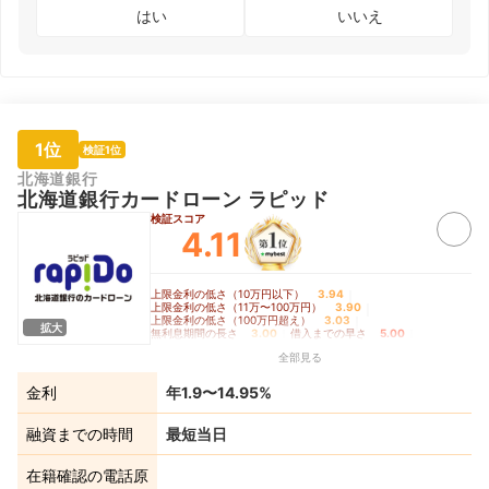
はい
いいえ
1位
検証1位
北海道銀行
北海道銀行カードローン ラピッド
検証スコア
4.11
上限金利の低さ（10万円以下）
3.94
｜
上限金利の低さ（11万〜100万円）
3.90
｜
上限金利の低さ（100万円超え）
3.03
｜
拡大
無利息期間の長さ
3.00
｜
借入までの早さ
5.00
｜
バレにくさ
4.70
全部見る
金利
年1.9〜14.95%
融資までの時間
最短当日
在籍確認の電話原