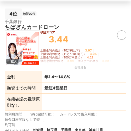
4位
検証22位
千葉銀行
ちばぎんカードローン
検証スコア
3.44
上限金利の低さ（10万円以下）
3.97
｜
上限金利の低さ（11万〜100万円）
3.95
｜
上限金利の低さ（100万円超え）
4.22
｜
無利息期間の長さ
3.00
｜
借入までの早さ
3.00
｜
拡大
バレにくさ
3.90
全部見る
金利
年1.4〜14.8%
融資までの時間
最短4営業日
在籍確認の電話原
則なし
無利息期間
Web完結可能
カードレスで借入可能
預金口座開設なしで契
約可能
茨城県、埼玉県、千葉県、東京都、神奈川県
申込できる地域