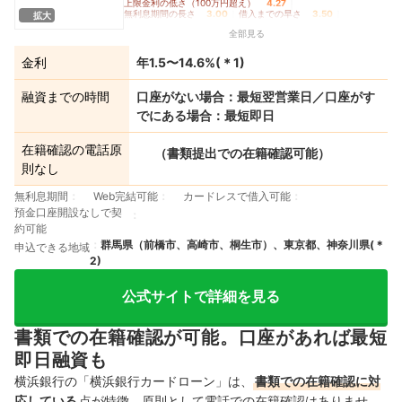
上限金利の低さ（100万円超え）
4.27
｜
無利息期間の長さ
3.00
｜
借入までの早さ
3.50
｜
拡大
バレにくさ
4.70
全部見る
金利
年1.5〜14.6%
(＊
1
)
融資までの時間
口座がない場合：最短翌営業日／口座がす
でにある場合：最短即日
在籍確認の電話原
（書類提出での在籍確認可能）
則なし
無利息期間
Web完結可能
カードレスで借入可能
預金口座開設なしで契
約可能
群馬県（前橋市、高崎市、桐生市）、東京都、神奈川県
(＊
申込できる地域
2
)
公式サイトで詳細を見る
書類での在籍確認が可能。口座があれば最短
即日融資も
横浜銀行の「横浜銀行カードローン」は、
書類での在籍確認に対
応している
点が特徴。原則として電話での在籍確認はありませ