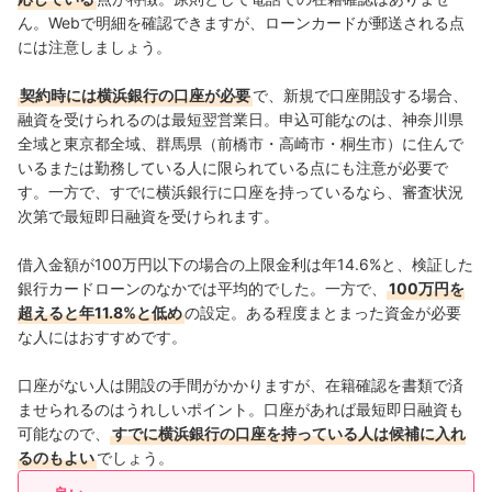
ん。Webで明細を確認できますが、ローンカードが郵送される点
には注意しましょう。
契約時には横浜銀行の口座が必要
で、新規で口座開設する場合、
融資を受けられるのは最短翌営業日。申込可能なのは、
神奈川県
全域と東京都全域、群馬県（前橋市・高崎市・桐生市）に住んで
いるまたは勤務している人に限られている点にも注意が必要で
す。一方で、すでに横浜銀行に口座を持っているなら、審査状況
次第で最短即日融資を受けられます。
借入金額が100万円以下の場合の上限金利は年14.6%と、検証した
銀行カードローンのなかでは平均的でした。一方で、
100万円を
超えると年11.8%と低め
の設定。ある程度まとまった資金が必要
な人にはおすすめです。
口座がない人は開設の手間がかかりますが、在籍確認を書類で済
ませられるのはうれしいポイント。口座があれば最短即日融資も
可能なので、
すでに横浜銀行の口座を持っている人は候補に入れ
るのもよい
でしょう。