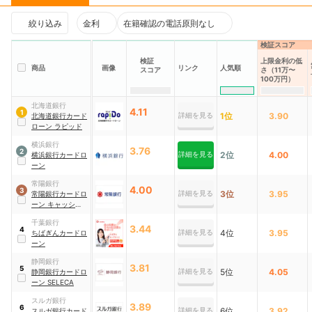
絞り込み
金利
在籍確認の電話原則なし
検証スコア
検証
上限金利の低
商品
画像
リンク
人気順
スコア
さ（11万〜
100万円）
北海道銀行
4.11
1
詳細を見る
1位
3.90
北海道銀行カード
ローン ラピッド
横浜銀行
3.76
2
詳細を見る
2位
4.00
横浜銀行カードロ
ーン
常陽銀行
4.00
3
詳細を見る
3位
3.95
常陽銀行カードロ
ーン キャッシュピ
ット
千葉銀行
3.44
4
詳細を見る
4位
3.95
ちばぎんカードロ
ーン
静岡銀行
3.81
5
詳細を見る
5位
4.05
静岡銀行カードロ
ーン SELECA
スルガ銀行
3.89
6
詳細を見る
6位
3.92
スルガ銀行カード