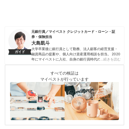
元銀行員／マイベスト クレジットカード・ローン・証
券・保険担当
大島凱斗
大学卒業後に銀行員として勤務、法人顧客の経営支援・
ガイド
融資商品の提案や、個人向け資産運用相談を担当。 2020
年にマイベストに入社、自身の銀行員時代の経験を活か
…続きを読む
し、カードローン・クレジットカード・生命保険・損害
保険・株式投資などの金融サービスやキャッシュレス決
すべての検証は
済を専門に解説コンテンツの制作を統括する。 また、
マイベストが行っています
Yahoo!ファイナンスで借入や投資への疑問や基礎知識に
関する連載も担当している。
大島凱斗のプロフィール